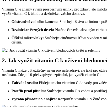
Vitamin C je známý svými prospěšnými účinky pro zdraví, ale málokd
využít vitamin C k úklidu a dezinfekci vašeho domova:
Odstranění vodního kamene:
Smíchejte šťávu z citrónu s prá
Dezinfekce řezných desek:
Natřete čerstvě nařezaným citró
Čištění mikrovlnky:
Smíchejte citrónovou šťávu s vodou v mik
čištěni.
2. Jak využít vitamin C k oživení blednouc
Vitamin C může být užitečný nejen pro naše zdraví, ale také pro ožive
rostlinám. Zde je 10 překvapivých způsobů, jak využít vitamin C:
Zalévání rostlin:
Přidejte trochu vitamínu C do vody pro zaléván
Postřik proti plísním:
Smíchejte vitamín C s vodou a postříkejte 
Výroba přírodního hnojiva:
Rozpusťte vitamín C v čisté vodě 