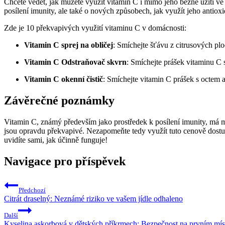
Chcete vědět, jak můžete využít vitamin C i mimo jeho běžné užití ve
posílení imunity, ale také o nových způsobech, jak využít jeho antiox
Zde je 10 překvapivých využití vitaminu C v domácnosti:
Vitamin C sprej na obličej
: Smíchejte šťávu z citrusových plod
Vitamin C Odstraňovač skvrn
: Smíchejte prášek vitaminu C 
Vitamin C okenní čistič
: Smíchejte vitamin C prášek s octem a
Závěrečné poznámky
Vitamin C, známý především jako prostředek k posílení imunity, má m
jsou opravdu překvapivé. Nezapomeňte tedy využít tuto cenově dostup
uvidíte sami, jak účinně funguje!
Navigace pro příspěvek
Předchozí
Citrát draselný: Neznámé riziko ve vašem jídle odhaleno
Další
Kyselina askorbová v dětských příkrmech: Bezpečnost na prvním mís