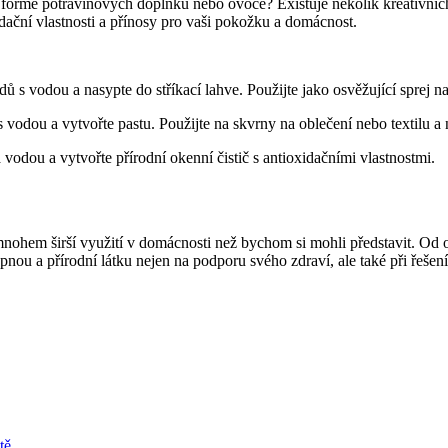
 formě potravinových doplňků nebo ovoce? Existuje několik kreativních
idační vlastnosti a přínosy pro vaši pokožku a domácnost.
ů s vodou a nasypte do stříkací lahve. Použijte jako osvěžující sprej na
s vodou a vytvořte pastu. Použijte na skvrny na oblečení nebo textilu a
 vodou a vytvořte přírodní okenní čistič s antioxidačními vlastnostmi.
nohem širší využití v domácnosti než bychom si mohli představit. Od 
nou a přírodní látku nejen na podporu svého zdraví, ale také při řešen
tě