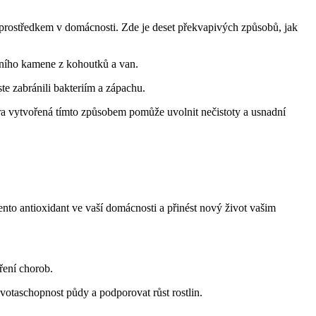
 prostředkem v domácnosti. Zde je deset překvapivých způsobů, jak
odního kamene z kohoutků a van.
ste zabránili bakteriím a zápachu.
ra vytvořená tímto způsobem pomůže uvolnit nečistoty a usnadní
ento antioxidant ve vaší domácnosti a přinést nový život vašim
íření chorob.
ivotaschopnost půdy a podporovat růst rostlin.