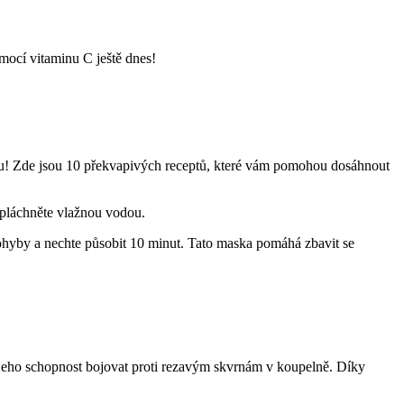
mocí vitaminu C ještě dnes!
ínu! Zde jsou 10 překvapivých receptů, které vám pomohou dosáhnout
opláchněte vlažnou vodou.
hyby a nechte působit 10 minut. Tato maska pomáhá zbavit se
e jeho schopnost bojovat proti rezavým skvrnám v koupelně. Díky