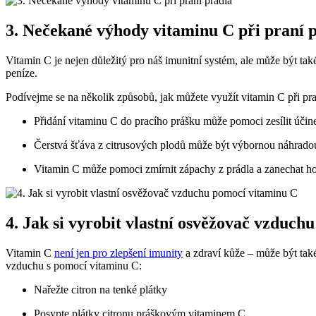
3. Nečekané výhody vitaminu C při praní 
Vitamin C je nejen důležitý pro náš imunitní systém, ale může být ta
peníze.
Podívejme se na několik způsobů, jak můžete využít vitamin C při pra
Přidání vitaminu C do pracího prášku může pomoci zesílit účin
Čerstvá šťáva z citrusových plodů může být výbornou náhradou 
Vitamin C může pomoci zmírnit zápachy z prádla a zanechat ho
4. Jak si vyrobit vlastní osvěžovač vzduc
Vitamin C
není jen pro zlepšení imunity
a zdraví kůže – může být také
vzduchu s pomocí vitaminu C:
Nařežte citron na tenké plátky
Posypte plátky citronu práškovým vitaminem C