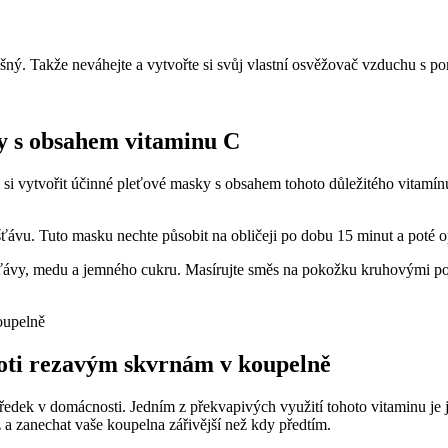
šný. Takže neváhejte a vytvořte si svůj vlastní osvěžovač vzduchu s po
y s obsahem vitaminu C
 si vytvořit účinné pleťové masky s obsahem tohoto důležitého vitam
šťávu. Tuto masku nechte působit na obličeji po dobu 15 minut a poté 
ťávy, medu a jemného cukru. Masírujte směs na pokožku kruhovými po
roti rezavým skvrnám v koupelně
středek v domácnosti. Jedním z překvapivých využití tohoto vitaminu j
a zanechat vaše koupelna zářivější než kdy předtím.