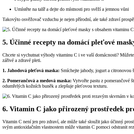
Umístěte na talíř a dejte do místnosti pro svěží a jemnou vůni
Takovýto osvěžovač vzduchu je nejen přírodní, ale také zdraví prospě
5. Účinné recepty na domácí pleťové mask
Chcete si vychutnat výhody vitaminu C i ve vaší domácnosti? Můžete
zářivé a zdravé pleti.
1. Jahodová pleťová maska:
Smíchejte jahody, jogurt a citronovou 
2. Pomerančová a medová maska:
Vytvořte pastu z pomerančové š
odumřelých kožních buněk a zlepšuje pleťovou texturu.
6. Vitamin C jako přirozený prostředek p
Vitamin C není jen pro zdraví, ale může také sloužit jako účinný pro
svým antioxidačním vlastnostem může vitamin C pomoci odstranit rez 