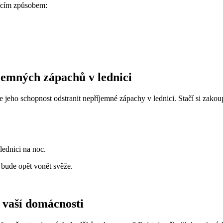
jícím způsobem:
íjemných zápachů v lednici
 jeho schopnost odstranit nepříjemné zápachy v lednici. Stačí si zakou
ednici na noc.
 bude opět vonět svěže.
e vaší domácnosti