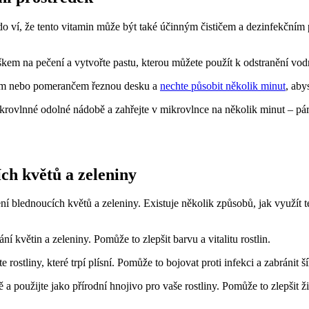
o ví, že tento vitamin může být také účinným čističem a dezinfekčním
škem na pečení a vytvořte pastu, kterou můžete použít k odstranění v
nem nebo pomerančem řeznou desku a
nechte působit několik minut
, aby
rovlnné odolné nádobě a zahřejte v mikrovlnce na několik minut – pá
ích květů a zeleniny
ní blednoucích květů a zeleniny. Existuje několik způsobů, jak využít t
í květin a zeleniny. Pomůže to zlepšit barvu a vitalitu rostlin.
rostliny, které trpí plísní. Pomůže to bojovat proti infekci a zabránit š
a použijte jako přírodní hnojivo pro vaše rostliny. Pomůže to zlepšit ž