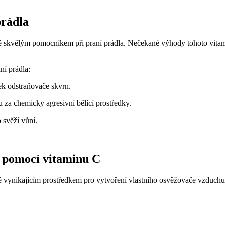
prádla
ké skvělým pomocníkem při praní prádla. Nečekané výhody tohoto vitamin
ní prádla:
ek odstraňovače skvrn.
za chemicky agresivní bělící prostředky.
 svěží vůní.
hu pomocí vitaminu C
 vynikajícím prostředkem pro vytvoření vlastního osvěžovače vzduchu.