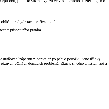
 způsobů, jak tento vitamin využít ve vaší domácnosti. Není to jen o
 obličej pro hydrataci a zářivou pleť.
 nechte působit před praním.
odstraňování zápachu z lednice až po péči o pokožku, jeho účinky
í různých běžných domácích problémů. Zkuste si jedno z našich tipů a