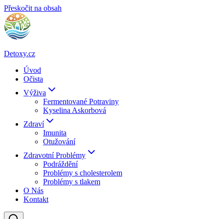
Přeskočit na obsah
Detoxy.cz
Úvod
Očista
Výživa
Fermentované Potraviny
Kyselina Askorbová
Zdraví
Imunita
Otužování
Zdravotní Problémy
Podráždění
Problémy s cholesterolem
Problémy s tlakem
O Nás
Kontakt