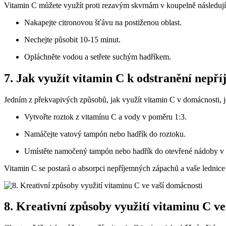
Vitamin C můžete využít proti rezavým skvrnám v koupelně následu
Nakapejte citronovou šťávu na postiženou oblast.
Nechejte působit 10-15 minut.
Opláchněte vodou a setřete suchým hadříkem.
7. Jak využít vitamin C k odstranění nepř
Jedním z překvapivých způsobů, jak využít vitamin C v domácnosti, je
Vytvořte roztok z vitamínu C a vody v poměru 1:3.
Namáčejte vatový tampón nebo hadřík do roztoku.
Umístěte namočený tampón nebo hadřík do otevřené nádoby v l
Vitamin C se postará o absorpci nepříjemných zápachů a vaše lednice
8. Kreativní způsoby využití vitaminu C v