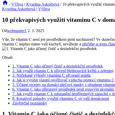
/
Výživa
/
Kyselina Askorbová
/
10 překvapivých využití vitami
Kyselina Askorbová
|
Výživa
10 překvapivých využití vitaminu C v dom
Od
webmaster1
2. 1. 2025
Víte, že vitamin C není jen prostředkem proti nachlazení? Ve skuteč
vitamin C naplno mimo vaši kuchyň, neváhejte a
přečtěte si tento člá
Obsah
1. Vitamin C jako účinný čistič a dezinfekční prostředek
2. Jak využít vitamin C k oživení blednoucích květů a zeleniny
3. Nečekané výhody vitaminu C při praní prádla
4. Jak si vyrobit vlastní osvěžovač vzduchu pomocí vitaminu C
5. Účinné recepty na domácí pleťové masky s obsahem vitami
6. Vitamin C jako přirozený prostředek proti rezavým skvrnám
7. Jak využít vitamin C k odstranění nepříjemných zápachů v le
8. Kreativní způsoby využití vitaminu C ve vaší domácnosti
Závěrečné poznámky
1. Vitamin C jako účinný čistič a dezinfek