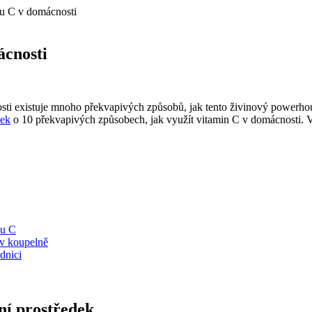
nu C v domácnosti
ácnosti
nosti existuje mnoho překvapivých způsobů, jak tento živinový powerhou
nek
o 10 překvapivých způsobech, jak využít vitamin C v domácnosti. V
nu C
 v koupelně
dnici
ční prostředek