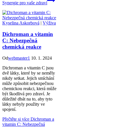
Synergie pro vaše zdraví
Kyselina Askorbová
|
Výživa
Dichroman a vitamin
C: Nebezpečná
chemická reakce
Od
webmaster1
10. 1. 2024
Dichroman a vitamin C jsou
dvě látky, které by se neměly
nikdy setkat. Jejich smíchání
může způsobit nebezpečnou
chemickou reakci, která může
být škodlivá pro zdraví. Je
důležité dbát na to, aby tyto
látky nebyly použity ve
spojení.
Přečtěte si více
Dichroman a
vitamin C: Nebezpečná