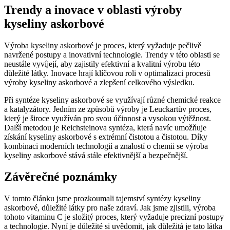
Trendy a inovace v oblasti výroby
kyseliny askorbové
Výroba kyseliny askorbové je proces, který vyžaduje pečlivě
navržené postupy a inovativní technologie. Trendy v této oblasti se
neustále vyvíjejí, aby zajistily efektivní a kvalitní výrobu této
důležité látky. Inovace hrají klíčovou roli v optimalizaci procesů
výroby kyseliny askorbové a zlepšení celkového výsledku.
Při syntéze kyseliny askorbové se využívají různé chemické reakce
a katalyzátory. Jedním ze způsobů výroby je Leuckartův proces,
který je široce využíván pro svou účinnost a vysokou výtěžnost.
Další metodou je Reichsteinova syntéza, která navíc umožňuje
získání kyseliny askorbové s extrémní čistotou a čistotou. Díky
kombinaci moderních technologií a znalostí o chemii se výroba
kyseliny askorbové stává stále efektivnější a bezpečnější.
Závěrečné poznámky
V tomto článku jsme prozkoumali tajemství syntézy kyseliny
askorbové, důležité látky pro naše zdraví. Jak jsme zjistili, výroba
tohoto vitaminu C je složitý proces, který vyžaduje precizní postupy
a technologie. Nyní je důležité si uvědomit, jak důležitá je tato látka