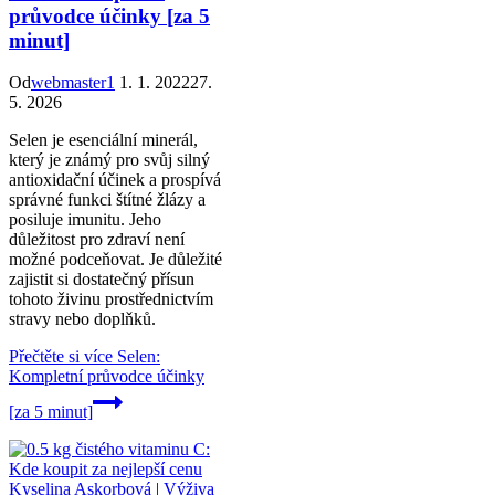
průvodce účinky [za 5
minut]
Od
webmaster1
1. 1. 2022
27.
5. 2026
Selen je esenciální minerál,
který je známý pro svůj silný
antioxidační účinek a prospívá
správné funkci štítné žlázy a
posiluje imunitu. Jeho
důležitost pro zdraví není
možné podceňovat. Je důležité
zajistit si dostatečný přísun
tohoto živinu prostřednictvím
stravy nebo doplňků.
Přečtěte si více
Selen:
Kompletní průvodce účinky
[za 5 minut]
Kyselina Askorbová
|
Výživa