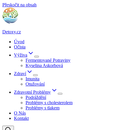
Přeskočit na obsah
Detoxy.cz
Úvod
Očista
Výživa
Fermentované Potraviny
Kyselina Askorbová
Zdraví
Imunita
Otužování
Zdravotní Problémy
Podráždění
Problémy s cholesterolem
Problémy s tlakem
O Nás
Kontakt