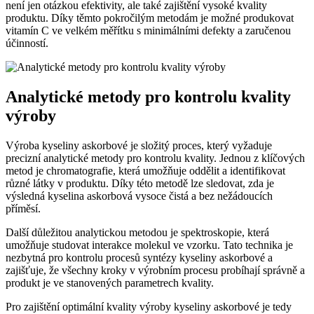
není jen otázkou efektivity, ale také zajištění vysoké kvality
produktu. Díky těmto pokročilým metodám je možné produkovat
vitamín C ve velkém měřítku s minimálními defekty a zaručenou
účinností.
Analytické metody pro kontrolu kvality
výroby
Výroba kyseliny askorbové je složitý proces, který vyžaduje
precizní analytické metody pro kontrolu kvality. Jednou z klíčových
metod je chromatografie, která umožňuje oddělit a identifikovat
různé látky v produktu. Díky této metodě lze sledovat, zda je
výsledná kyselina askorbová vysoce čistá a bez nežádoucích
příměsí.
Další důležitou analytickou metodou je spektroskopie, která
umožňuje studovat interakce molekul ve vzorku. Tato technika je
nezbytná pro kontrolu procesů syntézy kyseliny askorbové a
zajišťuje, že všechny kroky v výrobním procesu probíhají správně a
produkt je ve stanovených parametrech kvality.
Pro zajištění optimální kvality výroby kyseliny askorbové je tedy