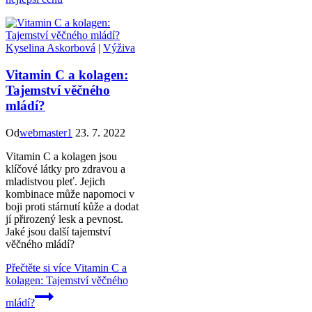
Kyselina Askorbová
|
Výživa
Vitamin C a kolagen:
Tajemství věčného
mládí?
Od
webmaster1
23. 7. 2022
Vitamin C a kolagen jsou
klíčové látky pro zdravou a
mladistvou pleť. Jejich
kombinace může napomoci v
boji proti stárnutí kůže a dodat
jí přirozený lesk a pevnost.
Jaké jsou další tajemství
věčného mládí?
Přečtěte si více
Vitamin C a
kolagen: Tajemství věčného
mládí?