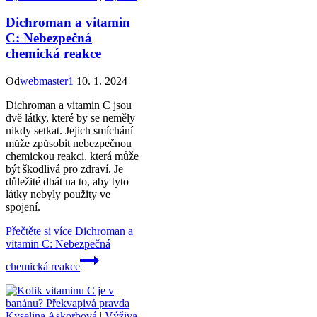
Dichroman a vitamin
C: Nebezpečná
chemická reakce
Od
webmaster1
10. 1. 2024
Dichroman a vitamin C jsou
dvě látky, které by se neměly
nikdy setkat. Jejich smíchání
může způsobit nebezpečnou
chemickou reakci, která může
být škodlivá pro zdraví. Je
důležité dbát na to, aby tyto
látky nebyly použity ve
spojení.
Přečtěte si více
Dichroman a
vitamin C: Nebezpečná
chemická reakce
Kyselina Askorbová
|
Výživa