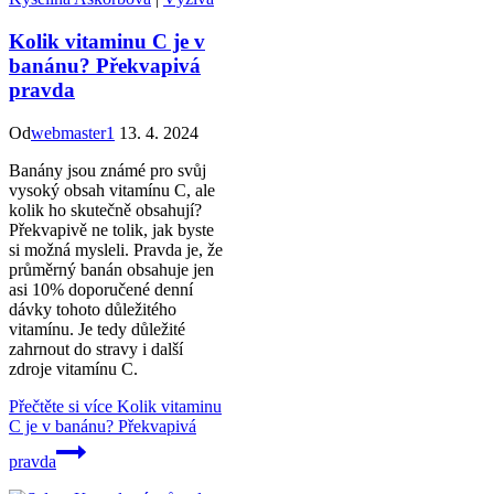
Kolik vitaminu C je v
banánu? Překvapivá
pravda
Od
webmaster1
13. 4. 2024
Banány jsou známé pro svůj
vysoký obsah vitamínu C, ale
kolik ho skutečně obsahují?
Překvapivě ne tolik, jak byste
si možná mysleli. Pravda je, že
průměrný banán obsahuje jen
asi 10% doporučené denní
dávky tohoto důležitého
vitamínu. Je tedy důležité
zahrnout do stravy i další
zdroje vitamínu C.
Přečtěte si více
Kolik vitaminu
C je v banánu? Překvapivá
pravda