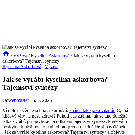
/
Výživa
/
Kyselina Askorbová
/
Jak se vyrábí kyselina
askorbová? Tajemství syntézy
Kyselina Askorbová
|
Výživa
Jak se vyrábí kyselina askorbová?
Tajemství syntézy
Od
webmaster1
6. 5. 2025
Věděli jste, že kyselina askorbová,
známá také jako vitamín
C, má
klíčový vliv na naše zdraví? Pokud vás zajímá, jak se tato důležitá
látka vyrábí, připravte se na odhalení tajemství syntézy, které vám
poskytne hlubší pochopení tohoto procesu. Přečtěte si náš článek
„Jak se vyrábí kyselina askorbová? Tajemství syntézy“ a objevte