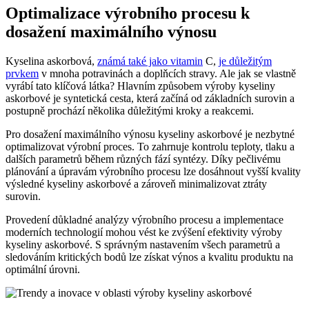
Optimalizace výrobního procesu k
dosažení maximálního výnosu
Kyselina askorbová,
známá také jako vitamin
C,
je důležitým
prvkem
v mnoha potravinách a doplňcích stravy. Ale jak se vlastně
vyrábí tato klíčová látka? Hlavním způsobem výroby kyseliny
askorbové je syntetická cesta, která začíná od základních surovin a
postupně prochází několika důležitými kroky a reakcemi.
Pro dosažení maximálního výnosu kyseliny askorbové je nezbytné
optimalizovat výrobní proces. To zahrnuje kontrolu teploty, tlaku a
dalších parametrů během různých fází syntézy. Díky pečlivému
plánování a úpravám výrobního procesu lze dosáhnout vyšší kvality
výsledné kyseliny askorbové a zároveň minimalizovat ztráty
surovin.
Provedení důkladné analýzy výrobního procesu a implementace
moderních technologií mohou vést ke zvýšení efektivity výroby
kyseliny askorbové. S správným nastavením všech parametrů a
sledováním kritických bodů lze získat výnos a kvalitu produktu na
optimální úrovni.