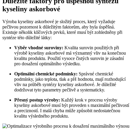
Důležité faktory pro úspěšnou syntézu
kyseliny askorbové
Výroba kyseliny askorbové je složitý proces, který vyžaduje
pečlivou pozornost k důležitým faktorům, aby byla úspěšná.
Existuje několik klíčových prvků, které musí být zohledněny při
syntéze této důležité látky:
Výběr vhodné suroviny:
Kvalita surovin použitých při
výrobě kyseliny askorbové má významný vliv na konečnou
kvalitu produktu. Použití vysoce čistých surovin je zásadní
pro dosažení optimálního výsledku.
Optimální chemické podmínky:
Správné chemické
podmínky, jako teplota, tlak a pH hodnota, mají rozhodující
vliv na průběh syntézy kyseliny askorbové. Je důležité
dodržovat tyto parametry pečlivě a systematicky.
Přesný postup výroby:
Každý krok v procesu výroby
kyseliny askorbové musí být proveden s maximální pečlivostí
a precizností. I malá chyba může způsobit nedostatečnou
kvalitu výsledného produktu.