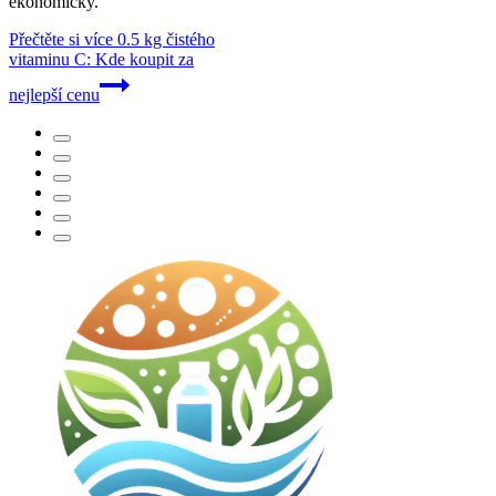
ekonomicky.
Přečtěte si více
0.5 kg čistého
vitaminu C: Kde koupit za
nejlepší cenu