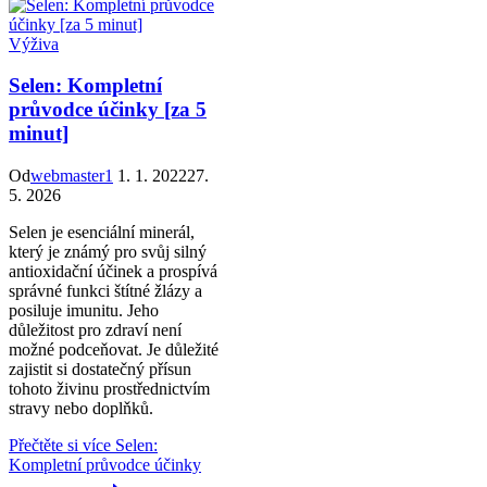
Výživa
Selen: Kompletní
průvodce účinky [za 5
minut]
Od
webmaster1
1. 1. 2022
27.
5. 2026
Selen je esenciální minerál,
který je známý pro svůj silný
antioxidační účinek a prospívá
správné funkci štítné žlázy a
posiluje imunitu. Jeho
důležitost pro zdraví není
možné podceňovat. Je důležité
zajistit si dostatečný přísun
tohoto živinu prostřednictvím
stravy nebo doplňků.
Přečtěte si více
Selen:
Kompletní průvodce účinky