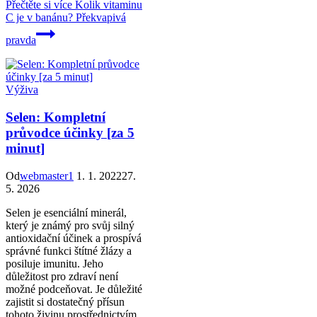
Přečtěte si více
Kolik vitaminu
C je v banánu? Překvapivá
pravda
Výživa
Selen: Kompletní
průvodce účinky [za 5
minut]
Od
webmaster1
1. 1. 2022
27.
5. 2026
Selen je esenciální minerál,
který je známý pro svůj silný
antioxidační účinek a prospívá
správné funkci štítné žlázy a
posiluje imunitu. Jeho
důležitost pro zdraví není
možné podceňovat. Je důležité
zajistit si dostatečný přísun
tohoto živinu prostřednictvím