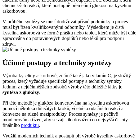
chemických reakcí, které postupně přeměňují glukosu na kyselinu
askorbovou.
V průběhu syntézy se musí dodržovat přísné podmínky a proces
musí být řízen kvalifikovanými odborníky. Výsledkem je čistá
kyselina askorbová ve formě prášku nebo tablet, která může být dále
zpracována do potravinových doplňků nebo léků pro podporu
zdraví.
Účinné postupy a techniky syntézy
Výroba kyseliny askorbové, známé také jako vitamín C, je složitý
proces, který vyžaduje specifické postupy a techniky syntézy.
Jedním z nejúčinnějších způsobů výroby této důležité látky je
syntéza z glukózy
.
Při této metodě je glukóza konvertována na kyselinu askorbovou
pomocí několika důležitých kroků, včetně oxidačních reakcí a
konverze na různé meziprodukty. Proces syntézy je pečlivě
monitorován a řízen, aby se zajistilo dosažení co nejvyšší čistoty
finálního
produktu
.
Využití moderních technik a postupů při výrobě kyseliny askorbové