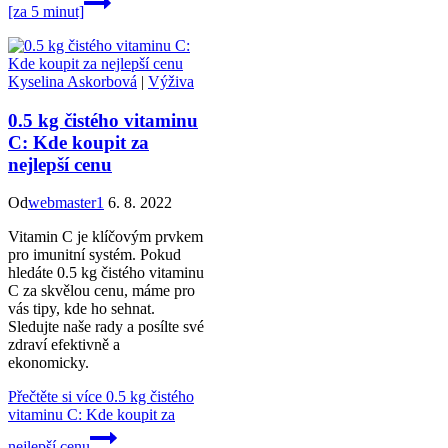
[za 5 minut]
Kyselina Askorbová
|
Výživa
0.5 kg čistého vitaminu
C: Kde koupit za
nejlepší cenu
Od
webmaster1
6. 8. 2022
Vitamin C je klíčovým prvkem
pro imunitní systém. Pokud
hledáte 0.5 kg čistého vitaminu
C za skvělou cenu, máme pro
vás tipy, kde ho sehnat.
Sledujte naše rady a posílte své
zdraví efektivně a
ekonomicky.
Přečtěte si více
0.5 kg čistého
vitaminu C: Kde koupit za
nejlepší cenu