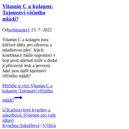
Vitamin C a kolagen:
Tajemství věčného
mládí?
Od
webmaster1
23. 7. 2022
Vitamin C a kolagen jsou
klíčové látky pro zdravou a
mladistvou pleť. Jejich
kombinace může napomoci v
boji proti stárnutí kůže a dodat
jí přirozený lesk a pevnost.
Jaké jsou další tajemství
věčného mládí?
Přečtěte si více
Vitamin C a
kolagen: Tajemství věčného
mládí?
Kyselina Askorbová
|
Výživa