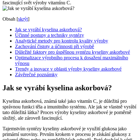
fascinující svět výroby vitamínu C.
Obsah
[
skrýt
]
Jak se vyrábí kyselina askorbová?
Účinné postupy a techniky syntézy
Analytické metody pro kontrolu kvality výroby
Zachování čistoty a účinnosti při výrobě
Důležité faktory pro úspěšnou syntézu kyseliny askorbové
Optimalizace výrobního procesu k dosažení maximálního
výnosu
Trendy a inovace v oblasti výroby kyseliny askorbové
Závěrečné poznámky
Jak se vyrábí kyselina askorbová?
Kyselina askorbová, známá také jako vitamín C, je důležitá pro
správnou funkci těla a imunitního systému. Ale jak se vlastně vyrábí
tato důležitá látka? Proces výroby kyseliny askorbové je poměrně
složitý, ale zároveň fascinující.
Tajemstvím syntézy kyseliny askorbové je využití glukosa jako
primární suroviny. Prvním krokem v procesu je získání glukosy z
cukerné třtiny nebo ze zemědělských odpadů. Poté dochází k sérii