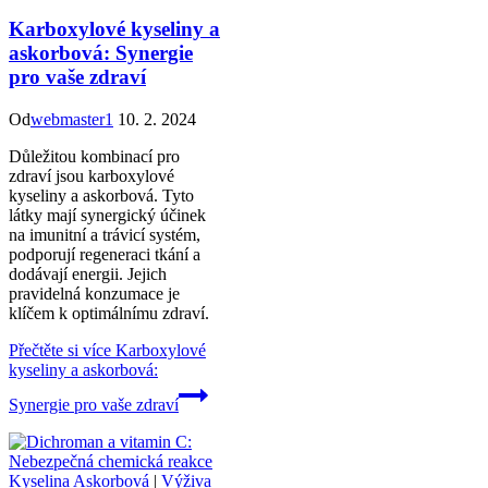
Karboxylové kyseliny a
askorbová: Synergie
pro vaše zdraví
Od
webmaster1
10. 2. 2024
Důležitou kombinací pro
zdraví jsou karboxylové
kyseliny a askorbová. Tyto
látky mají synergický účinek
na imunitní a trávicí systém,
podporují regeneraci tkání a
dodávají energii. Jejich
pravidelná konzumace je
klíčem k optimálnímu zdraví.
Přečtěte si více
Karboxylové
kyseliny a askorbová:
Synergie pro vaše zdraví
Kyselina Askorbová
|
Výživa