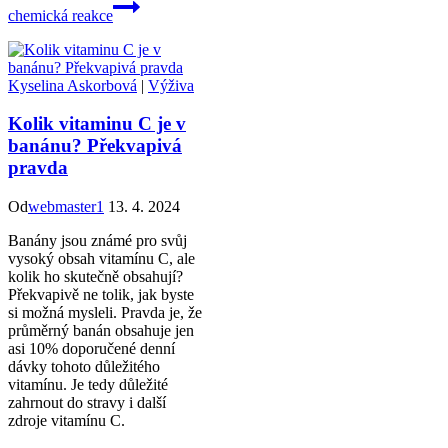
chemická reakce
Kyselina Askorbová
|
Výživa
Kolik vitaminu C je v
banánu? Překvapivá
pravda
Od
webmaster1
13. 4. 2024
Banány jsou známé pro svůj
vysoký obsah vitamínu C, ale
kolik ho skutečně obsahují?
Překvapivě ne tolik, jak byste
si možná mysleli. Pravda je, že
průměrný banán obsahuje jen
asi 10% doporučené denní
dávky tohoto důležitého
vitamínu. Je tedy důležité
zahrnout do stravy i další
zdroje vitamínu C.