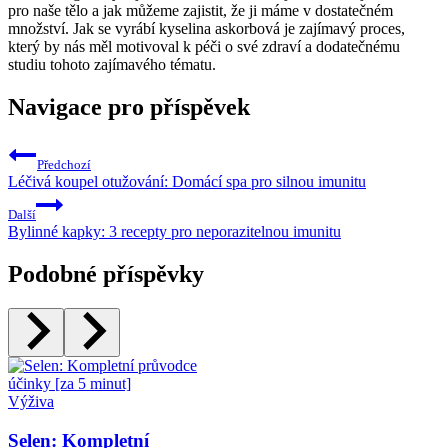
pro naše tělo a jak můžeme zajistit, že ji máme v dostatečném
množství. Jak se vyrábí kyselina askorbová je zajímavý proces,
který by nás měl motivoval k péči o své zdraví a dodatečnému
studiu tohoto zajímavého tématu.
Navigace pro příspěvek
Předchozí
Léčivá koupel otužování: Domácí spa pro silnou imunitu
Další
Bylinné kapky: 3 recepty pro neporazitelnou imunitu
Podobné příspěvky
Výživa
Selen: Kompletní