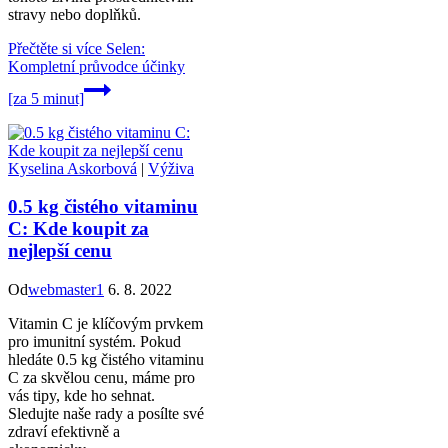
stravy nebo doplňků.
Přečtěte si více
Selen:
Kompletní průvodce účinky
[za 5 minut]
Kyselina Askorbová
|
Výživa
0.5 kg čistého vitaminu
C: Kde koupit za
nejlepší cenu
Od
webmaster1
6. 8. 2022
Vitamin C je klíčovým prvkem
pro imunitní systém. Pokud
hledáte 0.5 kg čistého vitaminu
C za skvělou cenu, máme pro
vás tipy, kde ho sehnat.
Sledujte naše rady a posílte své
zdraví efektivně a