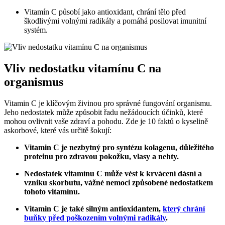
Vitamín C působí jako antioxidant, chrání tělo před
škodlivými volnými radikály a pomáhá posilovat imunitní
systém.
Vliv nedostatku vitamínu C na
organismus
Vitamin C je klíčovým živinou pro správné fungování organismu.
Jeho nedostatek může způsobit řadu nežádoucích účinků, které
mohou ovlivnit vaše zdraví a pohodu. Zde je 10 faktů o kyselině
askorbové, které vás určitě šokují:
Vitamin C je nezbytný pro syntézu kolagenu, důležitého
proteinu pro zdravou pokožku, vlasy a nehty.
Nedostatek vitamínu C může vést k krvácení dásní a
vzniku skorbutu, vážné nemoci způsobené nedostatkem
tohoto vitamínu.
Vitamin C je také silným antioxidantem,
který chrání
buňky před poškozením volnými radikály
.