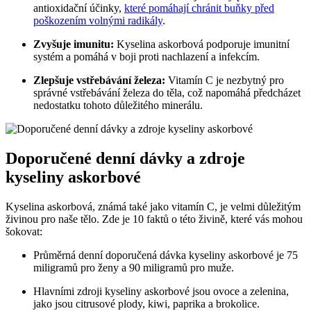
antioxidační účinky,
které pomáhají chránit buňky před
poškozením volnými radikály
.
Zvyšuje imunitu:
Kyselina askorbová podporuje imunitní
systém a pomáhá v boji proti nachlazení a infekcím.
Zlepšuje vstřebávání železa:
Vitamín C je nezbytný pro
správné vstřebávání železa do těla, což napomáhá předcházet
nedostatku tohoto důležitého minerálu.
Doporučené denní dávky a zdroje
kyseliny askorbové
Kyselina askorbová, známá také jako vitamín C, je velmi důležitým
živinou pro naše tělo. Zde je 10 faktů o této živině, které vás mohou
šokovat:
Průměrná denní doporučená dávka kyseliny askorbové je 75
miligramů pro ženy a 90 miligramů pro muže.
Hlavními zdroji kyseliny askorbové jsou ovoce a zelenina,
jako jsou citrusové plody, kiwi, paprika a brokolice.