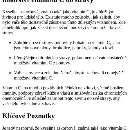
Kyselina askorbová, známá také jako vitamín C, je důležitým
živinou pro lidské tělo. Existuje mnoho způsobů, jak zajistit, aby
bylo vaše tělo dostatečně zásobeno tímto důležitým vitamínem. Zde
je několik tipů, jak získat dostatečné množství vitamínu C do vaší
stravy:
Zahrňte do své stravy potraviny bohaté na vitamín C, jako
jsou citrusové plody, brokolice, papriky, jahody a kiwi.
Přemýšlejte o doplňcích stravy, pokud nedostáváte dostatečné
množství vitamínu C z potravy.
Vařte si ovoce a zeleninu šetrně, abyste zachovali co největší
množství vitamínu C.
Vitamín C má mnoho pozitivních účinků na zdraví, včetně posílení
imunity, podpory zdraví kůže a vlasů a snižování rizika chronických
onemocnění. Je důležité zahrnout tento živinu do své stravy, aby
vaše tělo bylo silné a zdravé.
Klíčové Poznatky
Je tedy nesporné, že kyselina askorbová, známá také jako vitamín C,