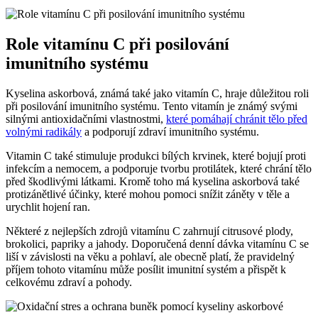
Role vitamínu C při posilování
imunitního systému
Kyselina askorbová, známá také jako vitamín C, hraje důležitou roli
při posilování imunitního systému. Tento vitamín je známý svými
silnými antioxidačními vlastnostmi,
které pomáhají chránit tělo před
volnými radikály
a podporují zdraví imunitního systému.
Vitamin C také stimuluje produkci bílých krvinek, které bojují proti
infekcím a nemocem, a podporuje tvorbu protilátek, které chrání tělo
před škodlivými látkami. Kromě toho má kyselina askorbová také
protizánětlivé účinky, které mohou pomoci snížit záněty v těle a
urychlit hojení ran.
Některé z nejlepších zdrojů vitamínu C zahrnují citrusové plody,
brokolici, papriky a jahody. Doporučená denní dávka vitamínu C se
liší v závislosti na věku a pohlaví, ale obecně platí, že pravidelný
příjem tohoto vitamínu může posílit imunitní systém a přispět k
celkovému zdraví a pohody.