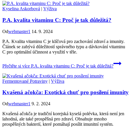
Kyselina Askorbová
|
Výživa
P.A. kvalita vitaminu C: Proč je tak důležitá?
Od
webmaster1
14. 9. 2024
P.A. Kvalita vitaminu C je klíčová pro zachování zdraví a imunity.
Článek se zabývá důležitostí správného typu a dávkování vitaminu
C pro optimální účinnost a využití v těle.
Přečtěte si více
P.A. kvalita vitaminu C: Proč je tak důležitá?
Fermentované Potraviny
|
Výživa
Kvašená ačokča: Exotická chuť pro posílení imunity
Od
webmaster1
9. 2. 2024
Kvašená ačokča je tradiční korejská kyselá polévka, která není jen
lahodná, ale také prospěšná pro zdraví. Obsahuje mnoho
prospěšných bakterií, které pomáhají posílit imunitní systém.