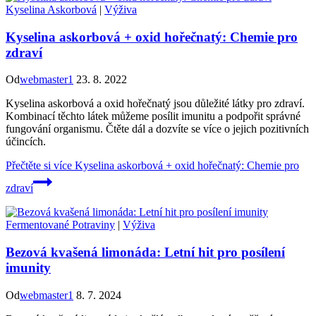
Kyselina Askorbová
|
Výživa
Kyselina askorbová + oxid hořečnatý: Chemie pro
zdraví
Od
webmaster1
23. 8. 2022
Kyselina askorbová a oxid hořečnatý jsou důležité látky pro zdraví.
Kombinací těchto látek můžeme posílit imunitu a podpořit správné
fungování organismu. Čtěte dál a dozvíte se více o jejich pozitivních
účincích.
Přečtěte si více
Kyselina askorbová + oxid hořečnatý: Chemie pro
zdraví
Fermentované Potraviny
|
Výživa
Bezová kvašená limonáda: Letní hit pro posílení
imunity
Od
webmaster1
8. 7. 2024