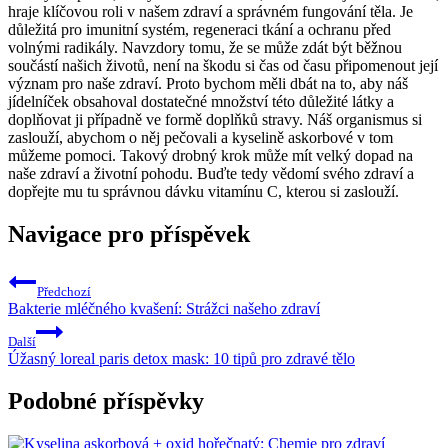
hraje klíčovou roli v našem zdraví a správném fungování těla. Je
důležitá pro imunitní systém, regeneraci tkání a ochranu před
volnými radikály. Navzdory tomu, že se může zdát být běžnou
součástí našich životů, není na škodu si čas od času připomenout její
význam pro naše zdraví. Proto bychom měli dbát na to, aby náš
jídelníček obsahoval dostatečné množství této důležité látky a
doplňovat ji případně ve formě doplňků stravy. Náš organismus si
zaslouží, abychom o něj pečovali a kyselině askorbové v tom
můžeme pomoci. Takový drobný krok může mít velký dopad na
naše zdraví a životní pohodu. Buďte tedy vědomí svého zdraví a
dopřejte mu tu správnou dávku vitamínu C, kterou si zaslouží.
Navigace pro příspěvek
Předchozí
Bakterie mléčného kvašení: Strážci našeho zdraví
Další
Úžasný loreal paris detox mask: 10 tipů pro zdravé tělo
Podobné příspěvky