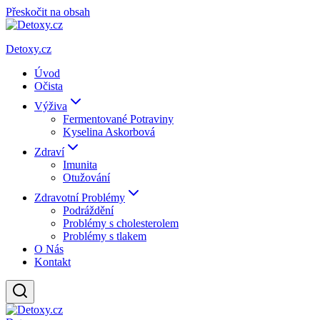
Přeskočit na obsah
Detoxy.cz
Úvod
Očista
Výživa
Fermentované Potraviny
Kyselina Askorbová
Zdraví
Imunita
Otužování
Zdravotní Problémy
Podráždění
Problémy s cholesterolem
Problémy s tlakem
O Nás
Kontakt