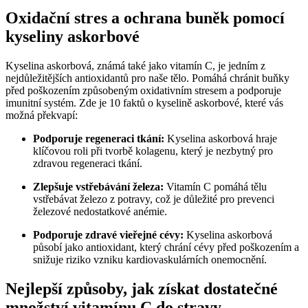
Oxidační stres a ochrana buněk pomocí
kyseliny askorbové
Kyselina askorbová, známá také jako vitamín C, je jedním z
nejdůležitějších antioxidantů pro naše tělo. Pomáhá chránit buňky
před poškozením způsobeným oxidativním stresem a podporuje
imunitní systém. Zde je 10 faktů o kyselině askorbové, které vás
možná překvapí:
Podporuje regeneraci tkání:
Kyselina askorbová hraje
klíčovou roli při tvorbě kolagenu, který je nezbytný pro
zdravou regeneraci tkání.
Zlepšuje vstřebávání železa:
Vitamín C pomáhá tělu
vstřebávat železo z potravy, což je důležité pro prevenci
železové nedostatkové anémie.
Podporuje zdravé vieřejné cévy:
Kyselina askorbová
působí jako antioxidant, který chrání cévy před poškozením a
snižuje riziko vzniku kardiovaskulárních onemocnění.
Nejlepší způsoby, jak získat dostatečné
množství vitamínu C do stravy