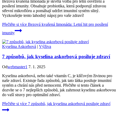
Bezová kvašená limonáda je skvělá volba pro letní osvěžení a
posílení imunity. Obsahuje probiotika, která podporují zdravou
střevní mikroflóru a pomáhají udržet imunitní systém silný.
Vyzkoušejte tento lahodný nápoj pro vaše zdraví!
Přečtěte si více
Bezová kvašená limonáda: Letní hit pro posílení
imunity
Kyselina Askorbová
|
Výživa
7 způsobů, jak kyselina askorbová posiluje zdraví
Od
webmaster1
7. 1. 2025
Kyselina askorbová, nebo také vitamín C, je klíčovým živinou pro
naše zdraví. Existuje řada způsobů, jak tato látka posiluje imunitní
systém a chrání nás před nemocemi. Přečtěte si tento článek a
dozvíte se o 7 nejlepších způsobů, jak zahrnout kyselinu askorbovou
do vaší stravy pro optimální zdraví.
Přečtěte si více
7 způsobů, jak kyselina askorbová posiluje zdraví