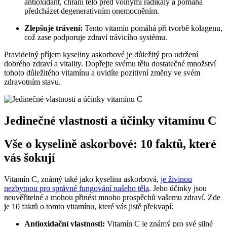
antioxidant, chrání tělo před volnými radikály a pomáhá
předcházet degenerativním onemocněním.
Zlepšuje trávení:
Tento vitamín pomáhá při tvorbě kolagenu,
což zase podporuje zdraví trávicího systému.
Pravidelný příjem kyseliny askorbové je důležitý pro udržení
dobrého zdraví a vitality. Dopřejte svému tělu dostatečné množství
tohoto důležitého vitamínu a uvidíte pozitivní změny ve svém
zdravotním stavu.
Jedinečné vlastnosti a účinky vitamínu C
Vše o kyselině askorbové: 10 faktů, které
vás šokují
Vitamín C, známý také jako kyselina askorbová,
je živinou
nezbytnou pro správné fungování našeho těla
. Jeho účinky jsou
neuvěřitelné a mohou přinést mnoho prospěchů vašemu zdraví. Zde
je 10 faktů o tomto vitamínu, které vás jistě překvapí:
Antioxidační vlastnosti:
Vitamín C je známý pro své silné