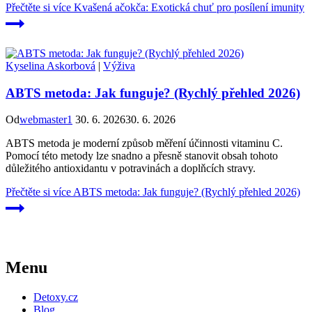
Přečtěte si více
Kvašená ačokča: Exotická chuť pro posílení imunity
Kyselina Askorbová
|
Výživa
ABTS metoda: Jak funguje? (Rychlý přehled 2026)
Od
webmaster1
30. 6. 2026
30. 6. 2026
ABTS metoda je moderní způsob měření účinnosti vitaminu C.
Pomocí této metody lze snadno a přesně stanovit obsah tohoto
důležitého antioxidantu v potravinách a doplňcích stravy.
Přečtěte si více
ABTS metoda: Jak funguje? (Rychlý přehled 2026)
Menu
Detoxy.cz
Blog