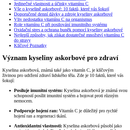
Jedinečné vlastnosti a účinky vitamínu C
Vše o kyselině askorbové: 10 faktů, které vás šokují
Doporučené denní dávky a zdroje kyseliny askorbové
Vliv nedostatku vitamínu C na organismus
Role vitamínu C při posilování imunitního systému
Oxidační stres a ochrana buněk pomocí kyseliny askorbové
Nejlepší způsoby, jak získat dostatečné množství vitamínu C
do stravy
Klíčové Poznatky
Význam kyseliny askorbové pro zdraví
Kyselina askorbová, známá také jako vitamín C, je klíčovým
živinou pro udržení zdraví lidského těla. Zde je 10 faktů, které vás
šokují:
Posiluje imunitní systém:
Kyselina askorbová je známá svou
schopností posílit imunitní systém a bojovat proti různým
nemocem.
Podporuje hojení ran:
Vitamín C je důležitý pro rychlé
hojení ran a regeneraci tkání.
Antioxidantní vlastnosti:
Kyselina askorbová působí jako