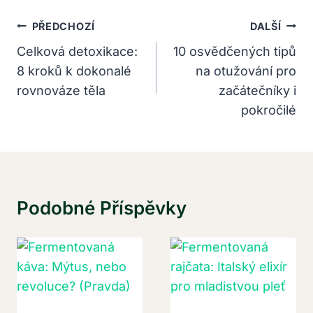
Navigace
PŘEDCHOZÍ
DALŠÍ
Pro
Celková detoxikace:
10 osvědčených tipů
8 kroků k dokonalé
na otužování pro
Příspěvek
rovnováze těla
začátečníky i
pokročilé
Podobné Příspěvky