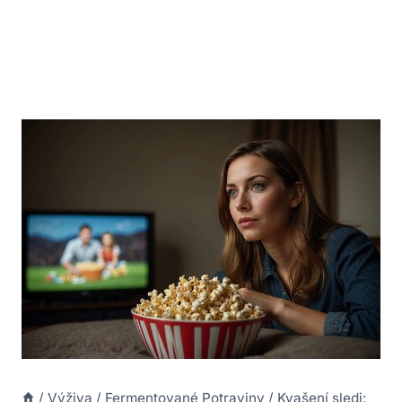
/
Výživa
/
Fermentované Potraviny
/
Kvašení sledi: