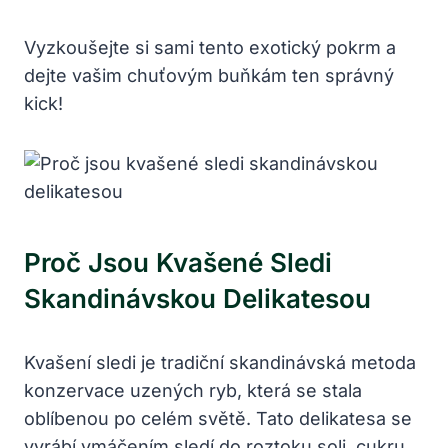
Vyzkoušejte si sami tento exotický pokrm a
dejte vašim chuťovým buňkám ten správný
kick!
Proč Jsou Kvašené Sledi
Skandinávskou Delikatesou
Kvašení sledi je tradiční skandinávská metoda
konzervace uzených ryb, která se stala
oblíbenou po celém světě. Tato delikatesa se
vyrábí vmáčením sledí do roztoku soli, cukru,