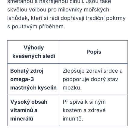
smetanou a nakrájenou cibulí. Jsou také
skvělou volbou pro milovníky mořských
lahůdek, kteří si rádi dopřávají tradiční pokrmy
s poutavým příběhem.
Výhody
Popis
kvašených sledi
Bohatý zdroj
Zlepšuje zdraví srdce a
omega-3
podporuje dobrý stav
mastných kyselin
mozku.
Vysoký obsah
Přispívá k silným
vitamínů a
kostem a zdravé
minerálů
imunitě.