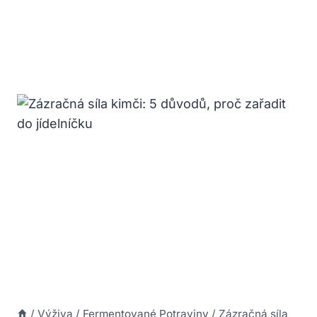
/
Výživa
/
Fermentované Potraviny
/
Zázračná síla