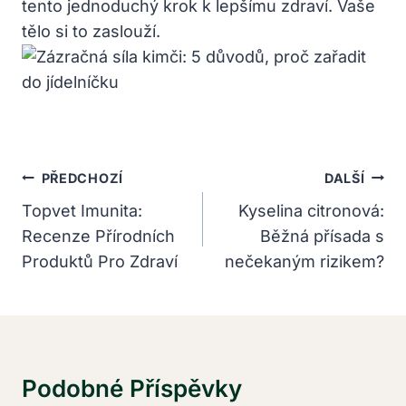
tento jednoduchý krok k lepšímu zdraví. Vaše
tělo si to zaslouží.
Navigace
PŘEDCHOZÍ
DALŠÍ
Pro
Topvet Imunita:
Kyselina citronová:
Recenze Přírodních
Běžná přísada s
Příspěvek
Produktů Pro Zdraví
nečekaným rizikem?
Podobné Příspěvky