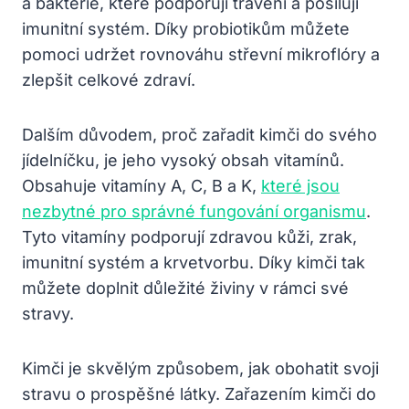
a bakterie, které podporují trávení a posilují
imunitní systém. Díky probiotikům můžete
pomoci udržet rovnováhu střevní mikroflóry a
zlepšit celkové zdraví.
Dalším důvodem, proč zařadit kimči do svého
jídelníčku, je jeho vysoký obsah vitamínů.
Obsahuje vitamíny A, C, B a K,
které jsou
nezbytné pro správné fungování organismu
.
Tyto vitamíny podporují zdravou kůži, zrak,
imunitní systém a krvetvorbu. Díky kimči tak
můžete doplnit důležité živiny v rámci své
stravy.
Kimči je skvělým způsobem, jak obohatit svoji
stravu o prospěšné látky. Zařazením kimči do