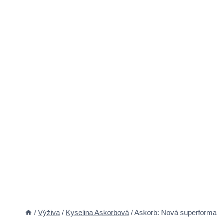
/
Výživa
/
Kyselina Askorbová
/
Askorb: Nová superforma 