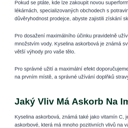
Pokud se ptáte, kde lze zakoupit novou superform
lékárnách, specializovaných obchodech s potravin
důvěryhodnost prodejce, abyste zajistili získání s
Pro dosažení maximálního účinku pravidelně užív
množstvím vody. Kyselina askorbová je známá svý
větší výhody pro vaše tělo.
Pro správné užití a maximální efekt doporučujem
na prvním místě, a správné užívání doplňků strav
Jaký Vliv Má Askorb Na I
Kyselina askorbová, známá také jako vitamín C, je
askorbové, která má mnoho pozitivních vlivů na vaš