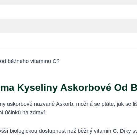
orma Kyseliny Askorbové Od 
iny askorbové nazvané Askorb, možná se ptáte, jak se li
í účinků na zdraví.
yšší biologickou dostupnost než běžný vitamin C. Díky s