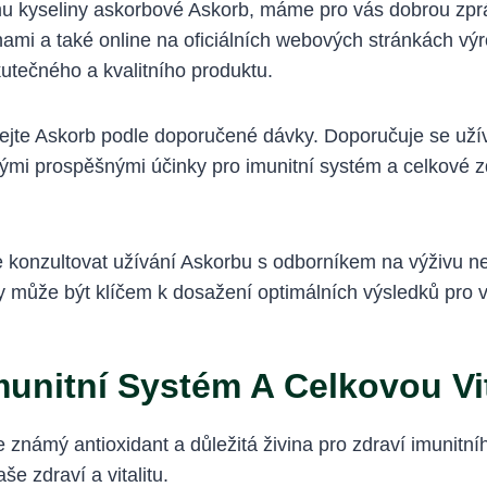
u kyseliny askorbové Askorb, máme pro vás dobrou zprávu
ami a také online na oficiálních webových stránkách vý
kutečného a kvalitního produktu.
ejte Askorb podle doporučené dávky. Doporučuje se užív
mi prospěšnými účinky pro imunitní systém a celkové zd
e konzultovat užívání Askorbu s odborníkem na výživu n
y může být klíčem k dosažení optimálních výsledků pro v
munitní Systém A Celkovou Vit
 známý antioxidant a důležitá živina pro zdraví imunitn
e zdraví a vitalitu.