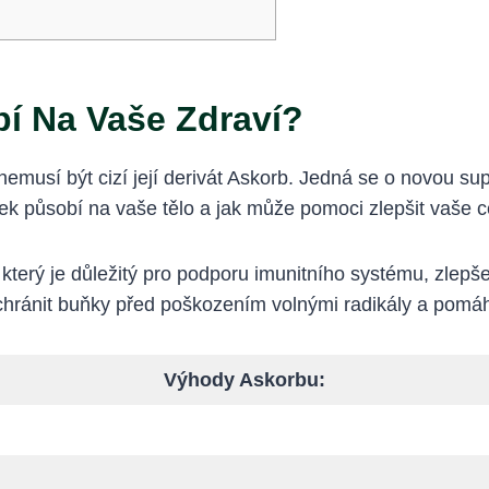
í Na Vaše Zdraví?
nemusí být cizí její derivát Askorb. Jedná se o novou s
avek působí na vaše tělo a jak může pomoci zlepšit vaše c
terý je důležitý pro podporu imunitního systému, zlepš
chránit buňky před poškozením volnými radikály a pomáhat
Výhody Askorbu: