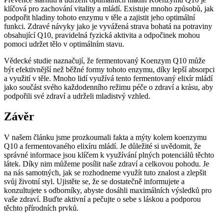
klíčová pro zachování vitality a mládí. Existuje mnoho způsobů, jak
podpořit hladiny tohoto enzymu v těle a zajistit jeho optimální
funkci. Zdravé návyky jako je vyvážená strava bohatá na potraviny
obsahující Q10, pravidelná fyzická aktivita a odpočinek mohou
pomoci udržet tělo v optimálním stavu.
Vědecké studie naznačují, že fermentovaný Koenzym Q10 může
být efektivnější než běžné formy tohoto enzymu, díky lepší absorpci
a využití v těle. Mnoho lidí využívá tento fermentovaný elixír mládí
jako součást svého každodenního režimu péče o zdraví a krásu, aby
podpořili své zdraví a udrželi mladistvý vzhled.
Závěr
V našem článku jsme prozkoumali fakta a mýty kolem koenzymu
Q10 a fermentovaného elixíru mládí. Je důležité si uvědomit, že
správné informace jsou klíčem k využívání plných potenciálů těchto
látek. Díky nim můžeme posílit naše zdraví a celkovou pohodu. Je
na nás samotných, jak se rozhodneme využít tuto znalost a zlepšit
svůj životní styl. Ujistěte se, že se dostatečně informujete a
konzultujete s odborníky, abyste dosáhli maximálních výsledků pro
vaše zdraví. Buďte aktivní a pečujte o sebe s láskou a podporou
těchto přírodních prvků.