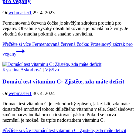
pro vegany
Od
webmaster1
29. 4. 2023
Fermentovaná červená čočka je skvělým zdrojem proteinů pro
vegany. Obsahuje vysoký obsah bílkovin a je bohatá na živiny. Je
vhodná do mnoha pokrmů a snadno stravitelná.
Přečtěte si více
Fermentovaná červená čočka: Proteinový zázrak pro
vegany
Kyselina Askorbová
|
Výživa
Domácí test vitaminu C: Zjistěte, zda máte deficit
Od
webmaster1
30. 4. 2024
Domácí test vitaminu C je jednoduchý způsob, jak zjistit, zda máte
dostatečné množství tohoto důležitého vitamínu v těle. Stačí sledovat
změnu barvy indikátoru na testovací pásku. Pokud se barva
nezmění, je možné, že trpíte nedostatkem vitaminu C.
Přečtěte si více
Domácí test vitaminu C: Zjistěte, zda máte deficit