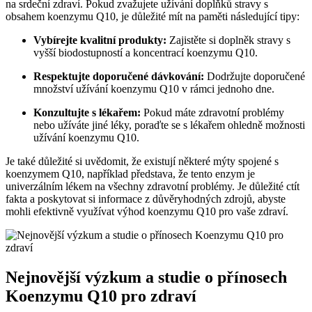
na srdeční zdraví. Pokud zvažujete užívání doplňků stravy s
obsahem koenzymu Q10, je důležité mít na paměti následující tipy:
Vybírejte kvalitní produkty:
Zajistěte si doplněk stravy s
vyšší biodostupností a koncentrací koenzymu Q10.
Respektujte doporučené dávkování:
Dodržujte doporučené
množství užívání koenzymu Q10 v rámci jednoho dne.
Konzultujte s lékařem:
Pokud máte zdravotní problémy
nebo užíváte jiné léky, poraďte se s lékařem ohledně možnosti
užívání koenzymu Q10.
Je také důležité si uvědomit, že existují některé mýty spojené s
koenzymem Q10, například představa, že tento enzym je
univerzálním lékem na všechny zdravotní problémy. Je důležité ctít
fakta a poskytovat si informace z důvěryhodných zdrojů, abyste
mohli efektivně využívat výhod koenzymu Q10 pro vaše zdraví.
Nejnovější výzkum a studie o přínosech
Koenzymu Q10 pro zdraví