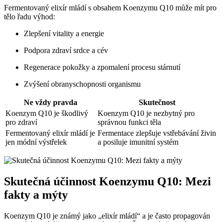
Fermentovaný elixír mládí s obsahem Koenzymu Q10 může mít pro
tělo řadu výhod:
Zlepšení vitality a energie
Podpora zdraví srdce a cév
Regenerace pokožky a zpomalení procesu stárnutí
Zvýšení obranyschopnosti organismu
Ne vždy pravda
Skutečnost
Koenzym Q10 je škodlivý
Koenzym Q10 je nezbytný pro
pro zdraví
správnou funkci těla
Fermentovaný elixír mládí je
Fermentace zlepšuje vstřebávání živin
jen módní výstřelek
a posiluje imunitní systém
Skutečná účinnost Koenzymu Q10: Mezi
fakty a mýty
Koenzym Q10 je známý jako „elixír mládí“ a je často propagován