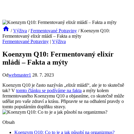
/
Výživa
/
Fermentované Potraviny
/
Koenzym Q10:
Fermentovaný elixír mládí – Fakta a mýty
Fermentované Potraviny
|
Výživa
Koenzym Q10: Fermentovaný elixír
mládí – Fakta a mýty
Od
webmaster1
28. 7. 2023
Koenzym Q10 je často nazýván „elixír mládí“, ale je to skutečně
tak? V
tomto článku se podíváme na fakta
a mýty kolem
fermentovaného Koenzymu Q10 a objasníme, co skutečně může
udělat pro vaše zdraví a krásu. Připravte se na odhalení pravdy o
tomto populárním doplňku stravy.
Obsah
Koenzym Q10: Co to je a jak působí na organizmus?