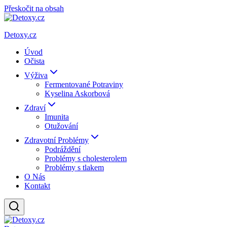
Přeskočit na obsah
Detoxy.cz
Úvod
Očista
Výživa
Fermentované Potraviny
Kyselina Askorbová
Zdraví
Imunita
Otužování
Zdravotní Problémy
Podráždění
Problémy s cholesterolem
Problémy s tlakem
O Nás
Kontakt