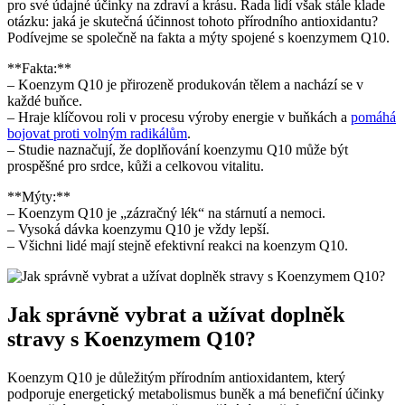
pro své údajné účinky na zdraví a krásu. Řada lidí však stále klade
otázku: jaká je skutečná účinnost tohoto přírodního antioxidantu?
Podívejme se společně na fakta a mýty spojené s koenzymem Q10.
**Fakta:**
– Koenzym Q10 je přirozeně produkován tělem a nachází se v
každé buňce.
– Hraje klíčovou roli v procesu výroby energie v buňkách a
pomáhá
bojovat proti volným radikálům
.
– Studie naznačují, že doplňování koenzymu Q10 může být
prospěšné pro srdce, kůži a celkovou vitalitu.
**Mýty:**
– Koenzym Q10 je „zázračný lék“ na stárnutí a nemoci.
– Vysoká dávka koenzymu Q10 je vždy lepší.
– Všichni lidé mají stejně efektivní reakci na koenzym Q10.
Jak správně vybrat a užívat doplněk
stravy s Koenzymem Q10?
Koenzym Q10 je důležitým přírodním antioxidantem, který
podporuje energetický metabolismus buněk a má benefiční účinky