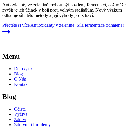
Antioxidanty ve zelenině mohou být posíleny fermentací, což může
zvýšit jejich účinek v boji proti volným radikálům. Nový výzkum
odhaluje sílu této metody a její výhody pro zdraví.
Přečtěte si více
Antioxidanty v zelenině: Síla fermentace odhalena!
Menu
Detoxy.cz
Blog
O Nás
Kontakt
Blog
Očista
Výživa
Zdraví
Zdravotní Problémy