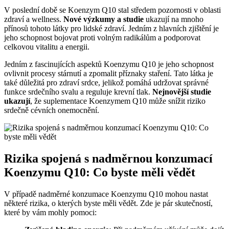
V poslední době se Koenzym Q10 stal středem pozornosti v oblasti
zdraví a wellness.
Nové výzkumy a studie
ukazují na mnoho
přínosů tohoto látky pro lidské zdraví. Jedním z hlavních zjištění je
jeho schopnost bojovat proti volným radikálům a podporovat
celkovou vitalitu a energii.
Jedním z fascinujících aspektů Koenzymu Q10 je jeho schopnost
ovlivnit procesy stárnutí a zpomalit příznaky staření. Tato látka je
také důležitá pro zdraví srdce, jelikož pomáhá udržovat správné
funkce srdečního svalu a reguluje krevní tlak.
Nejnovější studie
ukazují
, že suplementace Koenzymem Q10 může snížit riziko
srdečně cévních onemocnění.
Rizika spojená s nadměrnou konzumací
Koenzymu Q10: Co byste měli vědět
V případě nadměrné konzumace Koenzymu Q10 mohou nastat
některé rizika, o kterých byste měli vědět. Zde je pár skutečností,
které by vám mohly pomoci: