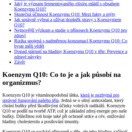
Jaký je význam fermentovaného elixíru mládí s obsahem
Koenzymu Q10?
Skutečná účinnost Koenzymu Q10: Mezi fakty a mýty
Jak správně vybrat a užívat doplněk stravy s Koenzymem
Q10?
Nejnovější výzkum a studie o přínosech Koenzymu Q10 pro
zdraví
Rizika spojená s nadměrnou konzumací Koenzymu Q10: Co
byste měli vědět
Dopad stárnutí na hladiny Koenzymu Q10 v těle: Prevence a
zdravé návyky
Závěr
Koenzym Q10: Co to je a jak působí na
organizmus?
Koenzym Q10 je vitamínopodobná látka,
která je nezbytná pro
správné fungování našeho těla
. Jedná se o silný antioxidant, který
chrání buňky před škodlivými účinky volných radikálů. Koenzym
Q10 se podílí na tvorbě ATP, což je základní zdroj energie pro naše
buňky. Důležitou roli hraje také při ochraně srdce a cév, snižování
hladiny cholesterolu a posilování imunity.
Koenzym Q10 se nachází přirozeně v těle, ale jeho hladiny začínají