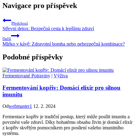
Navigace pro příspěvek
Předchozí
Střevní detox: Bezpečná cesta k lepšímu zdraví
Další
Mléko v kávě: Zdravotní bomba nebo nebezpečná kombinace?
Podobné příspěvky
Fermentované Potraviny
|
Výživa
Fermentování kopřiv: Domácí elixír pro silnou
imunitu
Od
webmaster1
12. 2. 2024
Fermentace kopřiv je tradiční postup, který může posílit imunitu a
povznést vaše zdraví. Díky bohatému obsahu živin je domácí elixír
z kopřiv skvělým pomocníkem pro posílení vašeho imunitního
systému.