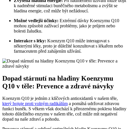
Zvýšená hladina energie:
Při nadměrném užívání může dojít
k nadměrné stimulaci buněčného metabolismu a zvýšit se
hladina energie, což může být nežádoucí.
Možné vedlejší účinky:
Extrémní dávky Koenzymu Q10
mohou způsobit zažívací problémy, jako je průjem nebo
bolesti žaludku.
Interakce s léky:
Koenzym Q10 může interagovat s
některými léky, proto je důležité konzultovat s lékařem nebo
farmaceutem před zahájením užívání.
Dopad stárnutí na hladiny Koenzymu
Q10 v těle: Prevence a zdravé návyky
Koenzym Q10 je jedním z klíčových antioxidantů v našem těle,
který bojuje proti volným radikálům
a pomáhá udržovat zdravou
funkci buněk. S věkem však dochází k přirozenému poklesu hladiny
tohoto důležitého enzymu v našem těle, což může mít negativní
dopad na naše zdraví a pohodu.
Prevence stárnutí a udržení optimálních hladin Koenzymu Q10 je