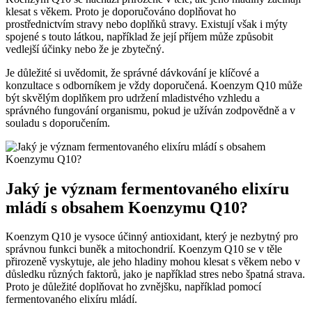
klesat s věkem. Proto je doporučováno doplňovat ho
prostřednictvím stravy nebo doplňků stravy. Existují však i mýty
spojené s touto látkou, například že její příjem může způsobit
vedlejší účinky nebo že je zbytečný.
Je důležité si uvědomit, že správné dávkování je klíčové a
konzultace s odborníkem je vždy doporučená. Koenzym Q10 může
být skvělým doplňkem pro udržení mladistvého vzhledu a
správného fungování organismu, pokud je užíván zodpovědně a v
souladu s doporučením.
Jaký je význam fermentovaného elixíru
mládí s obsahem Koenzymu Q10?
Koenzym Q10 je vysoce účinný antioxidant, který je nezbytný pro
správnou funkci buněk a mitochondrií. Koenzym Q10 se v těle
přirozeně vyskytuje, ale jeho hladiny mohou klesat s věkem nebo v
důsledku různých faktorů, jako je například stres nebo špatná strava.
Proto je důležité doplňovat ho zvnějšku, například pomocí
fermentovaného elixíru mládí.