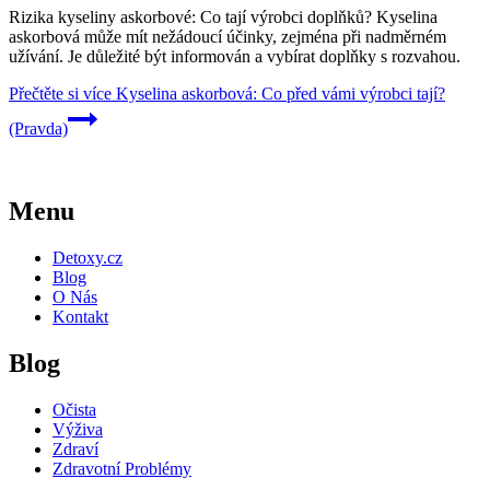
Rizika kyseliny askorbové: Co tají výrobci doplňků? Kyselina
askorbová může mít nežádoucí účinky, zejména při nadměrném
užívání. Je důležité být informován a vybírat doplňky s rozvahou.
Přečtěte si více
Kyselina askorbová: Co před vámi výrobci tají?
(Pravda)
Menu
Detoxy.cz
Blog
O Nás
Kontakt
Blog
Očista
Výživa
Zdraví
Zdravotní Problémy