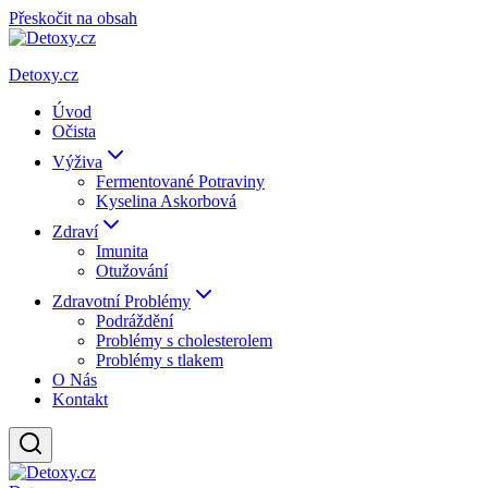
Přeskočit na obsah
Detoxy.cz
Úvod
Očista
Výživa
Fermentované Potraviny
Kyselina Askorbová
Zdraví
Imunita
Otužování
Zdravotní Problémy
Podráždění
Problémy s cholesterolem
Problémy s tlakem
O Nás
Kontakt