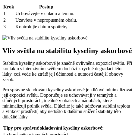
Krok
Postup
1
Uchovávejte v chladu a temnu.
2
Uzavřete v nepropustném obalu.
3
Kontrolujte datum spotřeby.
Vliv světla na stabilitu kyseliny askorbové
Stabilita kyseliny askorbové je značně ovlivněna expozicí světlu. Při
kontaktu s intenzivním světlem dochází k rychlé degradaci této
látky, což vede ke ztrátě její účinnosti a nutnosti častější obnovy
zásob.
Pro správné skladování kyseliny askorbové je klíčové minimalizovat
její expozici světlu. Doporučuje se uchovávat ji v temných a
stíněných prostorách, ideálně v obalech a nádobách, které
minimalizují průnik světla. Důležité je také udržovat stabilní teplotu
a vlhkost prostředí, aby nedošlo k dalšímu snížení stability této
důležité látky.
Tipy pro správné skladování kyseliny askorbové:
Uchovávejte v temných prostorách