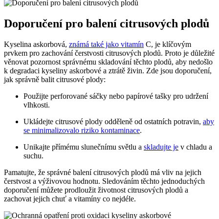
Doporučení pro balení citrusových plodů
Kyselina askorbová,
známá také jako vitamín
C, je klíčovým
prvkem pro zachování čerstvosti citrusových plodů. Proto je důležité
věnovat pozornost správnému skladování těchto plodů, aby nedošlo
k degradaci kyseliny askorbové a ztrátě živin. Zde jsou doporučení,
jak správně balit citrusové plody:
Použijte perforované sáčky nebo papírové tašky pro udržení
vlhkosti.
Ukládejte citrusové plody odděleně od ostatních potravin,
aby
se minimalizovalo riziko kontaminace
.
Unikajte přímému slunečnímu světlu a
skladujte je
v chladu a
suchu.
Pamatujte, že správné balení citrusových plodů má vliv na jejich
čerstvost a výživovou hodnotu. Sledováním těchto jednoduchých
doporučení můžete prodloužit životnost citrusových plodů a
zachovat jejich chuť a vitamíny co nejdéle.