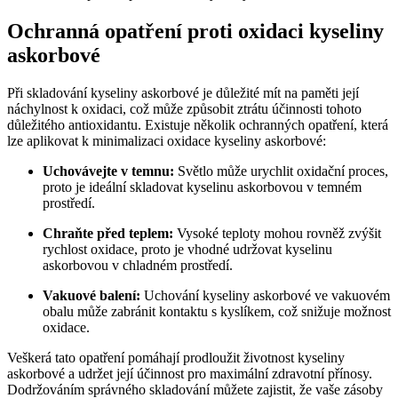
Ochranná opatření proti oxidaci kyseliny
askorbové
Při skladování kyseliny askorbové je důležité mít na paměti její
náchylnost k oxidaci, což může způsobit ztrátu účinnosti tohoto
důležitého antioxidantu. Existuje několik ochranných opatření, která
lze aplikovat k minimalizaci oxidace kyseliny askorbové:
Uchovávejte v temnu:
Světlo může urychlit oxidační proces,
proto je ideální skladovat kyselinu askorbovou v temném
prostředí.
Chraňte před teplem:
Vysoké teploty mohou rovněž zvýšit
rychlost oxidace, proto je vhodné udržovat kyselinu
askorbovou v chladném prostředí.
Vakuové balení:
Uchování kyseliny askorbové ve vakuovém
obalu může zabránit kontaktu s kyslíkem, což snižuje možnost
oxidace.
Veškerá tato opatření pomáhají prodloužit životnost kyseliny
askorbové a udržet její účinnost pro maximální zdravotní přínosy.
Dodržováním správného skladování můžete zajistit, že vaše zásoby