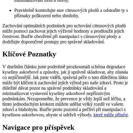
minimalizovalo tření a otřesy.
Pravidelně kontrolujte stav citrusových plodů a odstraňte ty s
příznaky poškození nebo shniloby.
Zachování optimálních podmínek pro uchování citrusových plodů
může pomoci zachovat jejich výživné hodnoty a prodloužit jejich
čerstvost. Buďte obezřetní při manipulaci s citrusovými plody a
dodržujte doporučené postupy pro správné skladování.
Klíčové Poznatky
V dnešním článku jsme podrobně prozkoumali schéma degradace
kyseliny askorbové a způsoby, jak ji správně skladovat, aby zůstala
co nejúčinnější. Jak jsme viděli, správná péče o tuto důležitou látku
může být klíčem k zachování jejích výhod pro naše zdraví. Proto je
důležité dávat pozor na správné podmínky skladování a
minimalizovat vystavení kyseliny askorbové nepříznivým
podmínkám. Nezapomeňte, že prevence je vždy lepší než léčba, a
tímto jednoduchým krokem můžete udělat velký rozdíl ve vašem
zdraví a blahobytu. Buďte proto pozorní a pečliví při manipulaci s
kyselinou askorbovou, abyste si udrželi výhody,
které může přinést
.
Navigace pro příspěvek