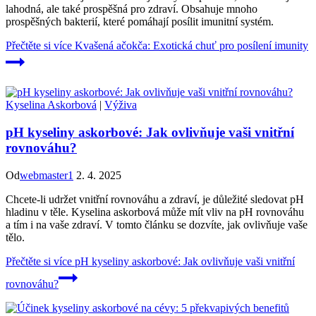
lahodná, ale také prospěšná pro zdraví. Obsahuje mnoho
prospěšných bakterií, které pomáhají posílit imunitní systém.
Přečtěte si více
Kvašená ačokča: Exotická chuť pro posílení imunity
Kyselina Askorbová
|
Výživa
pH kyseliny askorbové: Jak ovlivňuje vaši vnitřní
rovnováhu?
Od
webmaster1
2. 4. 2025
Chcete-li udržet vnitřní rovnováhu a zdraví, je důležité sledovat pH
hladinu v těle. Kyselina askorbová může mít vliv na pH rovnováhu
a tím i na vaše zdraví. V tomto článku se dozvíte, jak ovlivňuje vaše
tělo.
Přečtěte si více
pH kyseliny askorbové: Jak ovlivňuje vaši vnitřní
rovnováhu?