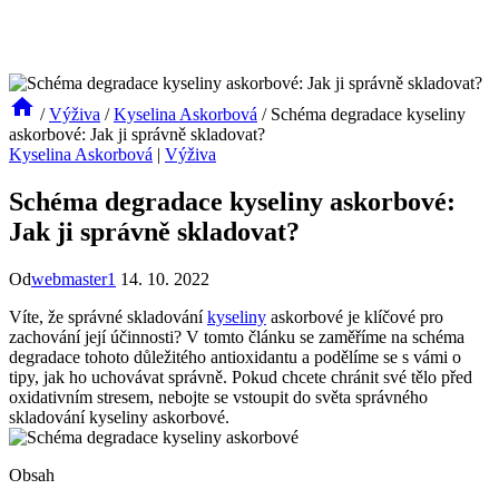
/
Výživa
/
Kyselina Askorbová
/
Schéma degradace kyseliny
askorbové: Jak ji správně skladovat?
Kyselina Askorbová
|
Výživa
Schéma degradace kyseliny askorbové:
Jak ji správně skladovat?
Od
webmaster1
14. 10. 2022
Víte, že správné skladování
kyseliny
askorbové je klíčové pro
zachování její účinnosti? V tomto článku se zaměříme na schéma
degradace tohoto důležitého antioxidantu a podělíme se s vámi o
tipy, jak ho uchovávat správně. Pokud chcete chránit své tělo před
oxidativním stresem, nebojte se vstoupit do světa správného
skladování kyseliny askorbové.
Obsah