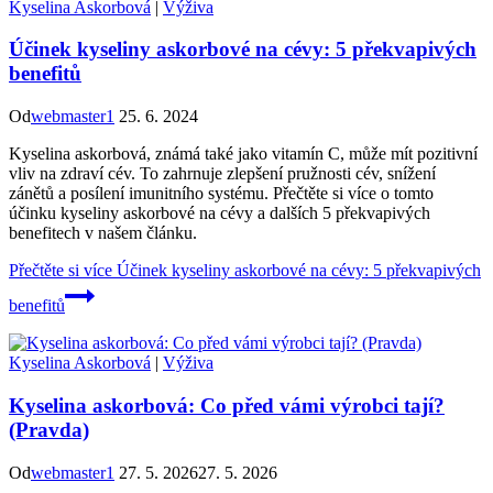
Kyselina Askorbová
|
Výživa
Účinek kyseliny askorbové na cévy: 5 překvapivých
benefitů
Od
webmaster1
25. 6. 2024
Kyselina askorbová, známá také jako vitamín C, může mít pozitivní
vliv na zdraví cév. To zahrnuje zlepšení pružnosti cév, snížení
zánětů a posílení imunitního systému. Přečtěte si více o tomto
účinku kyseliny askorbové na cévy a dalších 5 překvapivých
benefitech v našem článku.
Přečtěte si více
Účinek kyseliny askorbové na cévy: 5 překvapivých
benefitů
Kyselina Askorbová
|
Výživa
Kyselina askorbová: Co před vámi výrobci tají?
(Pravda)
Od
webmaster1
27. 5. 2026
27. 5. 2026