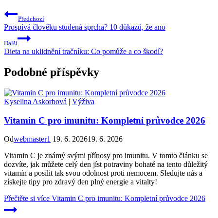
Předchozí
Prospívá člověku studená sprcha? 10 důkazů, že ano
Další
Dieta na uklidnění tračníku: Co pomůže a co škodí?
Podobné příspěvky
Kyselina Askorbová
|
Výživa
Vitamin C pro imunitu: Kompletní průvodce 2026
Od
webmaster1
19. 6. 2026
19. 6. 2026
Vitamin C je známý svými přínosy pro imunitu. V tomto článku se
dozvíte, jak můžete celý den jíst potraviny bohaté na tento důležitý
vitamín a posílit tak svou odolnost proti nemocem. Sledujte nás a
získejte tipy pro zdravý den plný energie a vitalty!
Přečtěte si více
Vitamin C pro imunitu: Kompletní průvodce 2026