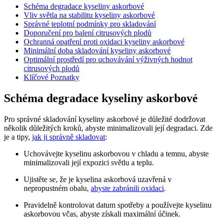
Schéma degradace kyseliny askorbové
Vliv světla na stabilitu kyseliny askorbové
Správné teplotní podmínky pro skladování
Doporučení pro balení citrusových plodů
Ochranná opatření proti oxidaci kyseliny askorbové
Minimální doba skladování kyseliny askorbové
Optimální prostředí pro uchovávání výživných hodnot
citrusových plodů
Klíčové Poznatky
Schéma degradace kyseliny askorbové
Pro správné skladování kyseliny askorbové je důležité dodržovat
několik důležitých kroků, abyste minimalizovali její degradaci. Zde
je a tipy,
jak ji správně skladovat
:
Uchovávejte kyselinu askorbovou v chladu a temnu, abyste
minimalizovali její expozici světlu a teplu.
Ujistěte se, že je kyselina askorbová uzavřená v
nepropustném obalu,
abyste zabránili oxidaci
.
Pravidelně kontrolovat datum spotřeby a používejte kyselinu
askorbovou včas, abyste získali maximální účinek.