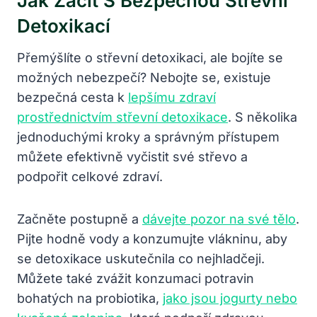
Jak Začít S Bezpečnou Střevní
Detoxikací
Přemýšlíte o střevní detoxikaci, ale bojíte se
možných nebezpečí? Nebojte se, existuje
bezpečná cesta k
lepšímu zdraví
prostřednictvím střevní detoxikace
. S několika
jednoduchými kroky a správným přístupem
můžete efektivně vyčistit své střevo a
podpořit celkové zdraví.
Začněte postupně a
dávejte pozor na své tělo
.
Pijte hodně vody a konzumujte vlákninu, aby
se detoxikace uskutečnila co nejhladčeji.
Můžete také zvážit konzumaci potravin
bohatých na probiotika,
jako jsou jogurty nebo