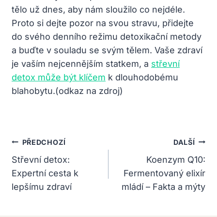
tělo už dnes, aby nám sloužilo co nejdéle.
Proto si dejte pozor na svou stravu, přidejte
do svého denního režimu detoxikační metody
a buďte v souladu se svým tělem. Vaše zdraví
je vaším nejcennějším statkem, a
střevní
detox může být klíčem
k dlouhodobému
blahobytu.(odkaz na zdroj)
Navigace
PŘEDCHOZÍ
DALŠÍ
Pro
Střevní detox:
Koenzym Q10:
Expertní cesta k
Fermentovaný elixír
Příspěvek
lepšímu zdraví
mládí – Fakta a mýty