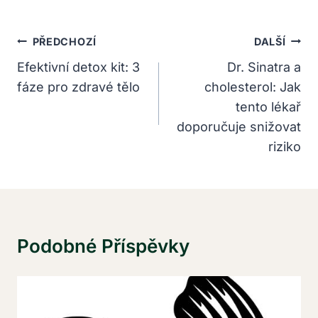
Navigace
PŘEDCHOZÍ
DALŠÍ
Pro
Efektivní detox kit: 3
Dr. Sinatra a
fáze pro zdravé tělo
cholesterol: Jak
Příspěvek
tento lékař
doporučuje snižovat
riziko
Podobné Příspěvky