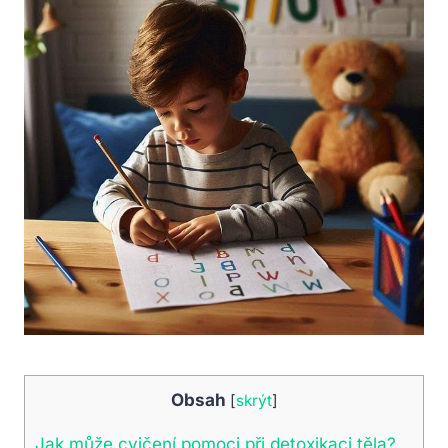
Obsah
[
skrýt
]
Jak může cvičení pomoci při detoxikaci těla?