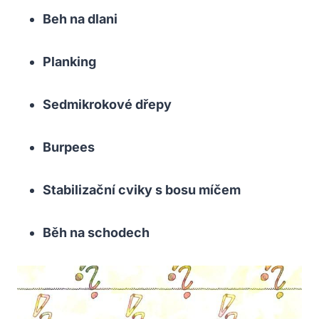
Beh na dlani
Planking
Sedmikrokové dřepy
Burpees
Stabilizační cviky s bosu míčem
Běh na schodech