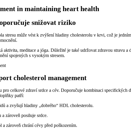
ment in maintaining heart health
doporučuje snižovat riziko
la stresu může vést k zvýšení hladiny cholesterolu v krvi, což je jední
nemocnění.
á aktivita, meditace a jóga. Důležité je také udržovat zdravou stravu a
cnění spojených s vysokým stresem.
pport cholesterol management
u pro celkové zdraví srdce a cév. Doporučuje kombinaci specifických d
oplňky patří:
ridů a zvyšují hladiny „dobrého“ HDL cholesterolu.
a zároveň posiluje srdce.
l a zároveň chrání cévy před poškozením.