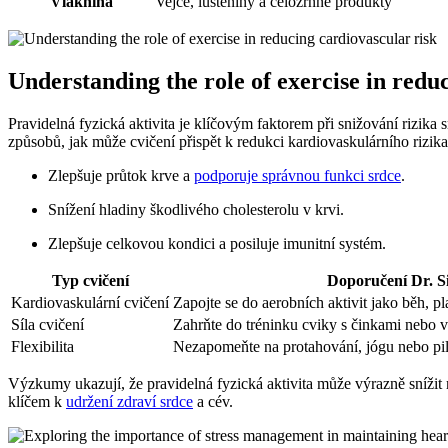
Vláknina
Vejce, luštěniny a celozrnné produkty
Understanding the role of exercise in redu
Pravidelná fyzická aktivita je klíčovým faktorem při snižování rizika
způsobů, jak může cvičení přispět k redukci kardiovaskulárního rizika
Zlepšuje průtok krve a
podporuje správnou funkci srdce
.
Snížení hladiny škodlivého cholesterolu v krvi.
Zlepšuje celkovou kondici a posiluje imunitní systém.
Typ cvičení
Doporučení Dr. S
Kardiovaskulární cvičení
Zapojte se do aerobních aktivit jako běh, pl
Síla cvičení
Zahrňte do tréninku cviky s činkami nebo vl
Flexibilita
Nezapomeňte na protahování, jógu nebo pila
Výzkumy ukazují, že pravidelná fyzická aktivita může výrazně snížit
klíčem k
udržení zdraví srdce
a cév.