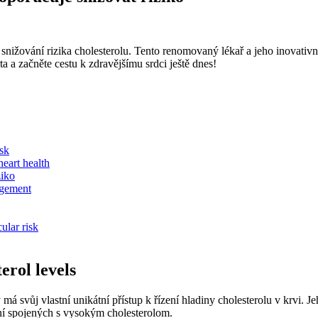
d snižování rizika cholesterolu. Tento renomovaný lékař a jeho inovativ
ta a začněte cestu k zdravějšímu srdci ještě dnes!
isk
eart health
ziko
agement
ular risk
erol levels
 má svůj vlastní unikátní přístup k řízení hladiny cholesterolu v krvi.
ění spojených s vysokým cholesterolom.