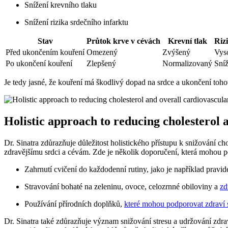
Snížení krevního tlaku
Snížení rizika srdečního infarktu
Stav
Průtok krve v cévách
Krevní tlak
Riz
Před ukončením kouření
Omezený
Zvýšený
Vys
Po ukončení kouření
Zlepšený
Normalizovaný
Sní
Je tedy jasné, že kouření má škodlivý dopad na srdce a ukončení toh
Holistic approach to reducing cholesterol 
Dr. Sinatra zdůrazňuje důležitost holistického přístupu k snižování c
zdravějšímu srdci a cévám. Zde je několik doporučení, která mohou p
Zahrnutí cvičení do každodenní rutiny, jako je například pravi
Stravování bohaté na zeleninu, ovoce, celozrnné obiloviny a
zd
Používání přírodních doplňků,
které mohou podporovat zdraví 
Dr. Sinatra také zdůrazňuje význam snižování stresu a udržování zdrav