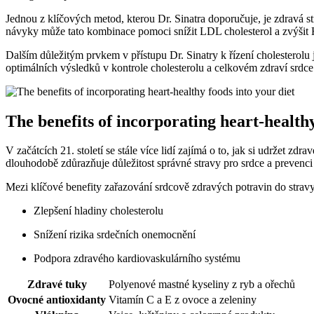
Jednou z klíčových metod, kterou Dr. Sinatra doporučuje, je zdravá s
návyky může tato kombinace pomoci snížit LDL cholesterol a zvýšit H
Dalším důležitým prvkem v přístupu Dr. Sinatry k řízení cholesterolu
optimálních výsledků v kontrole cholesterolu a celkovém zdraví srdce
The benefits of incorporating heart-healthy
V začátcích 21. století se stále více lidí zajímá o to, jak si udržet zdra
dlouhodobě zdůrazňuje důležitost správné stravy pro srdce a prevenci 
Mezi klíčové benefity zařazování srdcově zdravých potravin do stravy 
Zlepšení hladiny cholesterolu
Snížení rizika srdečních onemocnění
Podpora zdravého kardiovaskulárního systému
Zdravé tuky
Polyenové mastné kyseliny z ryb a ořechů
Ovocné antioxidanty
Vitamín C a E z ovoce a zeleniny