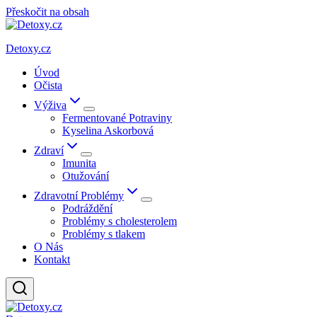
Přeskočit na obsah
Detoxy.cz
Úvod
Očista
Výživa
Fermentované Potraviny
Kyselina Askorbová
Zdraví
Imunita
Otužování
Zdravotní Problémy
Podráždění
Problémy s cholesterolem
Problémy s tlakem
O Nás
Kontakt