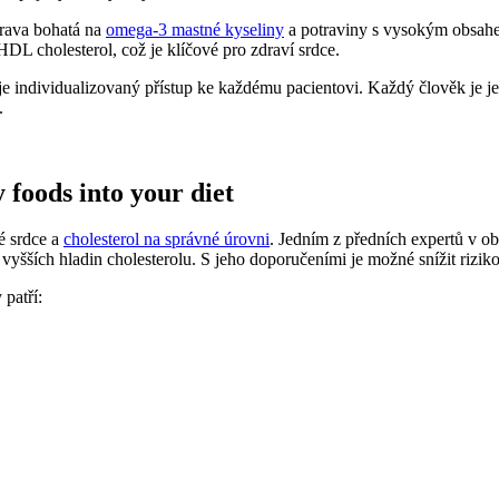
trava bohatá na
omega-3 mastné kyseliny
a potraviny s vysokým obsahe
DL cholesterol, což je klíčové pro zdraví srdce.
 je individualizovaný přístup ke každému pacientovi. Každý člověk je j
.
 foods into your diet
vé srdce a
cholesterol na správné úrovni
. Jedním z předních expertů v ob
vyšších hladin cholesterolu. S jeho doporučeními je možné snížit rizik
patří: