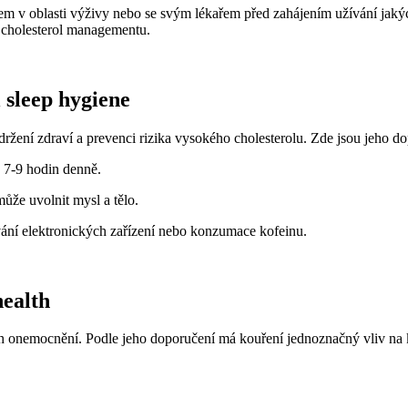
íkem v oblasti výživy nebo se svým lékařem před zahájením užívání ja
 cholesterol managementu.
 sleep hygiene
ržení zdraví a prevenci rizika vysokého cholesterolu. Zde jsou jeho d
e 7-9 hodin denně.
může uvolnit mysl a tělo.
ívání elektronických zařízení nebo konzumace kofeinu.
health
čních onemocnění. Podle jeho doporučení má kouření jednoznačný vliv n