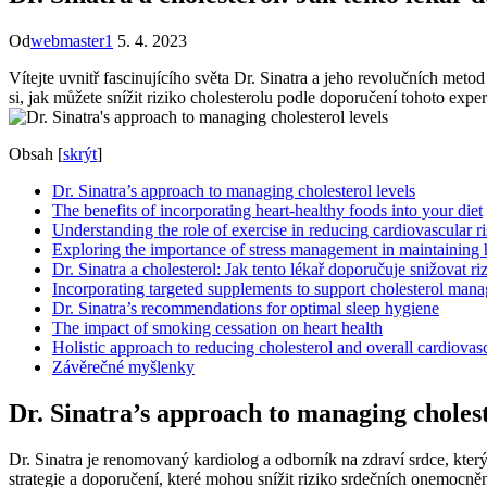
Od
webmaster1
5. 4. 2023
Vítejte uvnitř fascinujícího světa Dr. Sinatra a jeho revolučních meto
si, jak můžete snížit riziko cholesterolu podle doporučení tohoto exper
Obsah
[
skrýt
]
Dr. Sinatra’s approach to managing cholesterol levels
The benefits of incorporating heart-healthy foods into your diet
Understanding the role of exercise in reducing cardiovascular r
Exploring the importance of stress management in maintaining h
Dr. Sinatra a cholesterol: Jak tento lékař doporučuje snižovat ri
Incorporating targeted supplements to support cholesterol man
Dr. Sinatra’s recommendations for optimal sleep hygiene
The impact of smoking cessation on heart health
Holistic approach to reducing cholesterol and overall cardiovasc
Závěrečné myšlenky
Dr. Sinatra’s approach to managing cholest
Dr. Sinatra je renomovaný kardiolog a odborník na zdraví srdce, který
strategie a doporučení, které mohou snížit riziko srdečních onemocn