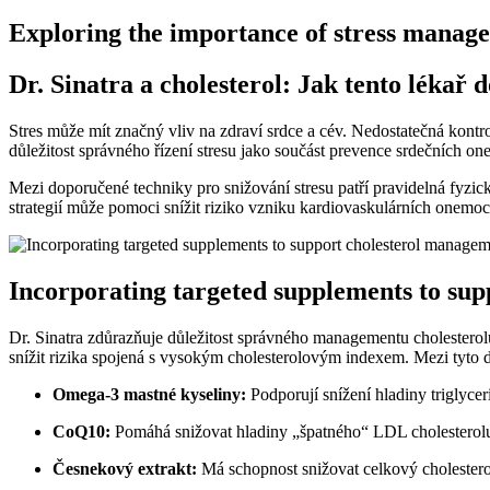
Exploring the importance of stress manage
Dr. Sinatra a cholesterol: Jak tento lékař 
Stres může mít značný vliv na zdraví srdce a cév. Nedostatečná kontro
důležitost správného řízení stresu jako součást prevence srdečních o
Mezi doporučené techniky pro snižování stresu patří pravidelná fyzick
strategií může pomoci snížit riziko vzniku kardiovaskulárních onemo
Incorporating targeted supplements to su
Dr. Sinatra zdůrazňuje důležitost správného managementu cholesterol
snížit rizika spojená s vysokým cholesterolovým indexem. Mezi tyto d
Omega-3 mastné kyseliny:
Podporují snížení hladiny triglyce
CoQ10:
Pomáhá snižovat hladiny „špatného“ LDL cholesterolu 
Česnekový extrakt:
Má schopnost snižovat celkový cholestero