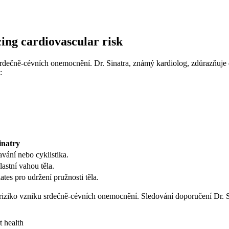
cing cardiovascular risk
 srdečně-cévních onemocnění. Dr. Sinatra, známý kardiolog, zdůrazňuje 
:
inatry
avání nebo cyklistika.
astní vahou těla.
tes pro udržení pružnosti těla.
 riziko vzniku srdečně-cévních onemocnění. Sledování doporučení Dr. 