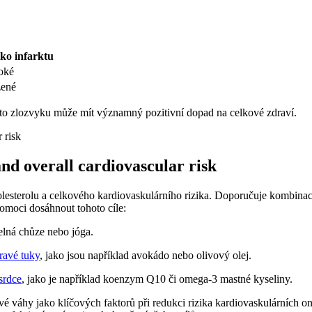
iko infarktu
oké
žené
oto zlozvyku může mít významný pozitivní dopad na celkové zdraví.
and overall cardiovascular risk
holesterolu a celkového kardiovaskulárního rizika. Doporučuje kombinac
omoci dosáhnout tohoto cíle:
delná chůze nebo jóga.
ravé tuky
, jako jsou například avokádo nebo olivový olej.
srdce
, jako je například koenzym Q10 či omega-3 mastné kyseliny.
é váhy jako klíčových faktorů při redukci rizika kardiovaskulárních one