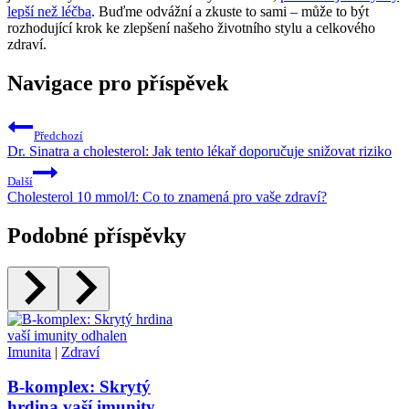
lepší než léčba
. Buďme odvážní a zkuste to sami – může to být
rozhodující krok ke zlepšení našeho životního stylu a celkového
zdraví.
Navigace pro příspěvek
Předchozí
Dr. Sinatra a cholesterol: Jak tento lékař doporučuje snižovat riziko
Další
Cholesterol 10 mmol/l: Co to znamená pro vaše zdraví?
Podobné příspěvky
Imunita
|
Zdraví
B-komplex: Skrytý
hrdina vaší imunity