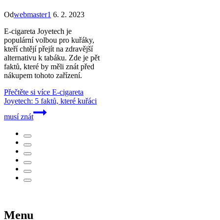
Od
webmaster1
6. 2. 2023
E-cigareta Joyetech je
populární volbou pro kuřáky,
kteří chtějí přejít na zdravější
alternativu k tabáku. Zde je pět
faktů, které by měli znát před
nákupem tohoto zařízení.
Přečtěte si více
E-cigareta
Joyetech: 5 faktů, které kuřáci
musí znát
Menu