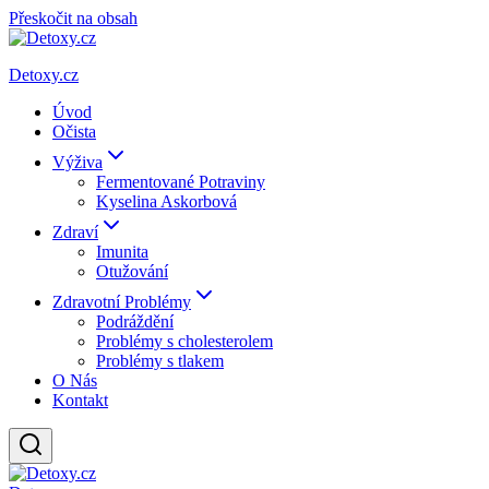
Přeskočit na obsah
Detoxy.cz
Úvod
Očista
Výživa
Fermentované Potraviny
Kyselina Askorbová
Zdraví
Imunita
Otužování
Zdravotní Problémy
Podráždění
Problémy s cholesterolem
Problémy s tlakem
O Nás
Kontakt