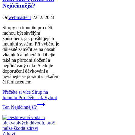
Nejúčinnější?
Od
webmaster1
22. 2. 2023
Sirupy na imunitu pro děti
mohou být skvělým
způsobem, jak posílit jejich
imunitní systém. Při výběru je
důležité zaměřit se na obsah
vitamínů a minerálů. Dbejte
také na přírodní složení a
nepřidávaný cukr. Sledujte
doporučení dávkování a
neváhejte se poradit s lékařem
či farmaceutem.
Přečtěte si více
Sirup na
Imunitu Pro Děti: Jak Vybrat
Ten Nejúčinnější?
Zdraví