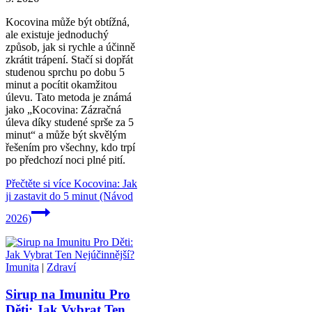
Kocovina může být obtížná,
ale existuje jednoduchý
způsob, jak si rychle a účinně
zkrátit trápení. Stačí si dopřát
studenou sprchu po dobu 5
minut a pocítit okamžitou
úlevu. Tato metoda je známá
jako „Kocovina: Zázračná
úleva díky studené sprše za 5
minut“ a může být skvělým
řešením pro všechny, kdo trpí
po předchozí noci plné pití.
Přečtěte si více
Kocovina: Jak
ji zastavit do 5 minut (Návod
2026)
Imunita
|
Zdraví
Sirup na Imunitu Pro
Děti: Jak Vybrat Ten