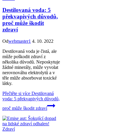
Destilovaná voda: 5
překvapivých důvodů,
proč může škodit
zdraví
Od
webmaster1
4. 10. 2022
Destilovaná voda je čistá, ale
může poškodit zdraví z
několika důvodů. Neposkytuje
žádné minerály, může vyvolat
nerovnováhu elektrolytů a v
těle může absorbovat toxické
látky.
Přečtěte si více
Destilovaná
voda: 5 překvapivých důvodů,
proč může škodit zdraví
Zdraví