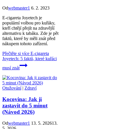
Od
webmaster1
6. 2. 2023
E-cigareta Joyetech je
populární volbou pro kuřáky,
kteří chtějí přejít na zdravější
alternativu k tabáku. Zde je pět
faktů, které by měli znát před
nákupem tohoto zařízení.
Přečtěte si více
E-cigareta
Joyetech: 5 faktů, které kuřáci
musí znát
Otužování
|
Zdraví
Kocovina: Jak ji
zastavit do 5 minut
(Návod 2026)
Od
webmaster1
13. 5. 2026
13.
5. 2026