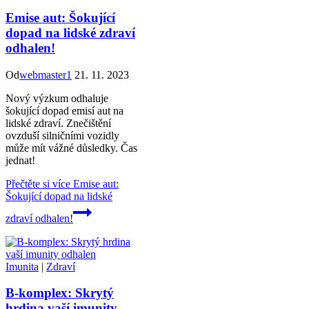
Emise aut: Šokující
dopad na lidské zdraví
odhalen!
Od
webmaster1
21. 11. 2023
Nový výzkum odhaluje
šokující dopad emisí aut na
lidské zdraví. Znečištění
ovzduší silničními vozidly
může mít vážné důsledky. Čas
jednat!
Přečtěte si více
Emise aut:
Šokující dopad na lidské
zdraví odhalen!
Imunita
|
Zdraví
B-komplex: Skrytý
hrdina vaší imunity