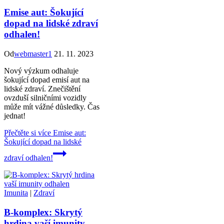
Emise aut: Šokující
dopad na lidské zdraví
odhalen!
Od
webmaster1
21. 11. 2023
Nový výzkum odhaluje
šokující dopad emisí aut na
lidské zdraví. Znečištění
ovzduší silničními vozidly
může mít vážné důsledky. Čas
jednat!
Přečtěte si více
Emise aut:
Šokující dopad na lidské
zdraví odhalen!
Imunita
|
Zdraví
B-komplex: Skrytý
hrdina vaší imunity