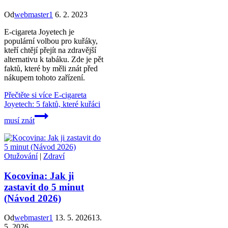
Od
webmaster1
6. 2. 2023
E-cigareta Joyetech je
populární volbou pro kuřáky,
kteří chtějí přejít na zdravější
alternativu k tabáku. Zde je pět
faktů, které by měli znát před
nákupem tohoto zařízení.
Přečtěte si více
E-cigareta
Joyetech: 5 faktů, které kuřáci
musí znát
Otužování
|
Zdraví
Kocovina: Jak ji
zastavit do 5 minut
(Návod 2026)
Od
webmaster1
13. 5. 2026
13.
5. 2026