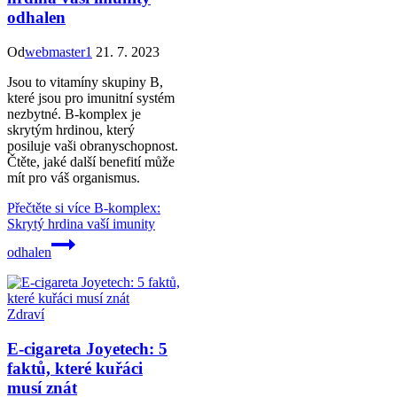
odhalen
Od
webmaster1
21. 7. 2023
Jsou to vitamíny skupiny B,
které jsou pro imunitní systém
nezbytné. B-komplex je
skrytým hrdinou, který
posiluje vaši obranyschopnost.
Čtěte, jaké další benefití může
mít pro váš organismus.
Přečtěte si více
B-komplex:
Skrytý hrdina vaší imunity
odhalen
Zdraví
E-cigareta Joyetech: 5
faktů, které kuřáci
musí znát