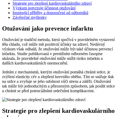
Strategie pro zlepšení kardiovaskulárního zdraví
Výzkum potvrzuje účinnost otužování
Inspirující příběhy a doporučení od odborníků
Závěrečné myšlenky
Otužování jako prevence infarktu
Otužování je tradiční metoda, která spočívá v pravidelném vystavení
těla chladu, což může mít pozitivní účinky na zdraví. Nedávný
výzkum však odhalil, že otužování může být také účinnou prevencí
infarktu. Studie publikovaná v prestižním odborném časopise
ukázala, že pravidelné otužování může snížit riziko infarktu a
dalších kardiovaskulárních onemocnění.
Jedním z mechanismů, kterým otužování pomáhá chránit srdce, je
zvýšení elasticity cév a zlepšení krevního oběhu. Tím se snižuje tlak
na srdce a zvyšuje se jeho odolnost vůči stresu a zátěži. Otužování
tak může být jednoduchým a přirozeným způsobem, jak posílit srdce
a chránit se před potenciálními srdečními komplikacemi.
Strategie pro zlepšení kardiovaskulárního