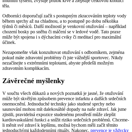
imunitní systém, zvyšuje průtok krve a zlepšuje celkovou kondici
těla.
Odborníci doporučují začít s postupným zkracováním teploty vody
během sprchy až na chladnou, a to postupně po dobu několika
týdnů či měsíců. Další možností je venkovní otužování – například
chození bosky po sněhu či máčení se v ledové vodě. Tato praxe
může být spojena i s dýchacími cviky či meditací pro maximální
účinek.
Nezapomeňte však konzultovat otužování s odborníkem, zejména
pokud máte zdravotní problémy či jste vážnější sportovec. Nikdy
nezačínejte s extrémními teplotami, abyste předešli možným
zdravotním komplikacím.
Závěrečné myšlenky
V součtu všech důkazů a nových poznatků je jasné, že otužování
může být skvělým způsobem prevence infarktu a dalších srdečních
onemocnění. Jednoduché techniky jako studené sprchy nebo
saunování mohou mít dalekosáhlé dopady na naše zdraví. Jak jsme
zjistili, pravidelná expozice studenému prostředí může zlepšit
kardiovaskulární funkci a snížit riziko srdečních problémů. Chceme-
li měnit své zdraví k lepšímu, možná bychom měli začít těmito
jednoduchými každodenními rituály. Nakonec,
prevence je vždycky