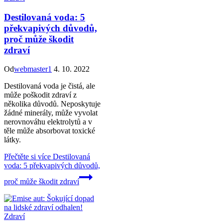
Destilovaná voda: 5
překvapivých důvodů,
proč může škodit
zdraví
Od
webmaster1
4. 10. 2022
Destilovaná voda je čistá, ale
může poškodit zdraví z
několika důvodů. Neposkytuje
žádné minerály, může vyvolat
nerovnováhu elektrolytů a v
těle může absorbovat toxické
látky.
Přečtěte si více
Destilovaná
voda: 5 překvapivých důvodů,
proč může škodit zdraví
Zdraví