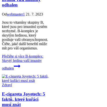
odhalen
Od
webmaster1
21. 7. 2023
Jsou to vitamíny skupiny B,
které jsou pro imunitní systém
nezbytné. B-komplex je
skrytým hrdinou, který
posiluje vaši obranyschopnost.
Čtěte, jaké další benefití může
mít pro váš organismus.
Přečtěte si více
B-komplex:
Skrytý hrdina vaší imunity
odhalen
Zdraví
E-cigareta Joyetech: 5
faktů, které kuřáci
musí znát