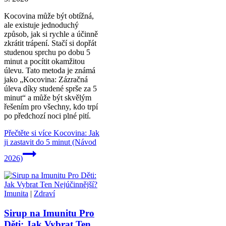
Kocovina může být obtížná,
ale existuje jednoduchý
způsob, jak si rychle a účinně
zkrátit trápení. Stačí si dopřát
studenou sprchu po dobu 5
minut a pocítit okamžitou
úlevu. Tato metoda je známá
jako „Kocovina: Zázračná
úleva díky studené sprše za 5
minut“ a může být skvělým
řešením pro všechny, kdo trpí
po předchozí noci plné pití.
Přečtěte si více
Kocovina: Jak
ji zastavit do 5 minut (Návod
2026)
Imunita
|
Zdraví
Sirup na Imunitu Pro
Děti: Jak Vybrat Ten