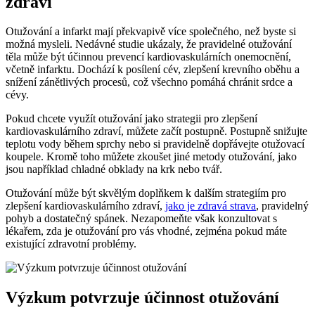
zdraví
Otužování a infarkt mají překvapivě více společného, než byste si
možná mysleli. Nedávné studie ukázaly, že pravidelné otužování
těla může být účinnou prevencí kardiovaskulárních onemocnění,
včetně infarktu. Dochází k posílení cév, zlepšení krevního oběhu a
snížení zánětlivých procesů, což všechno pomáhá chránit srdce a
cévy.
Pokud chcete využít otužování jako strategii pro zlepšení
kardiovaskulárního zdraví, můžete začít postupně. Postupně snižujte
teplotu vody během sprchy nebo si pravidelně dopřávejte otužovací
koupele. Kromě toho můžete zkoušet jiné metody otužování, jako
jsou například chladné obklady na krk nebo tvář.
Otužování může být skvělým doplňkem k dalším strategiím pro
zlepšení kardiovaskulárního zdraví,
jako je zdravá strava
, pravidelný
pohyb a dostatečný spánek. Nezapomeňte však konzultovat s
lékařem, zda je otužování pro vás vhodné, zejména pokud máte
existující zdravotní problémy.
Výzkum potvrzuje účinnost otužování