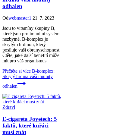
odhalen
Od
webmaster1
21. 7. 2023
Jsou to vitamíny skupiny B,
které jsou pro imunitní systém
nezbytné. B-komplex je
skrytým hrdinou, který
posiluje vaši obranyschopnost.
Čtěte, jaké další benefití může
mít pro váš organismus.
Přečtěte si více
B-komplex:
Skrytý hrdina vaší imunity
odhalen
Zdraví
E-cigareta Joyetech: 5
faktů, které kuřáci
musí znát