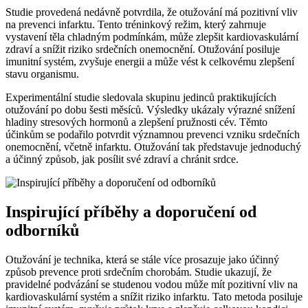
Studie provedená nedávně potvrdila, že otužování má pozitivní vliv
na prevenci infarktu. Tento tréninkový režim, který zahrnuje
vystavení těla chladným podmínkám, může zlepšit kardiovaskulární
zdraví a snížit riziko srdečních onemocnění. Otužování posiluje
imunitní systém, zvyšuje energii a může vést k celkovému zlepšení
stavu organismu.
Experimentální studie sledovala skupinu jedinců praktikujících
otužování po dobu šesti měsíců. Výsledky ukázaly výrazné snížení
hladiny stresových hormonů a zlepšení pružnosti cév. Těmto
účinkům se podařilo potvrdit významnou prevenci vzniku srdečních
onemocnění, včetně infarktu. Otužování tak představuje jednoduchý
a účinný způsob, jak posílit své zdraví a chránit srdce.
Inspirující příběhy a doporučení od
odborníků
Otužování je technika, která se stále více prosazuje jako účinný
způsob prevence proti srdečním chorobám. Studie ukazují, že
pravidelné podvázání se studenou vodou může mít pozitivní vliv na
kardiovaskulární systém a snížit riziko infarktu. Tato metoda posiluje