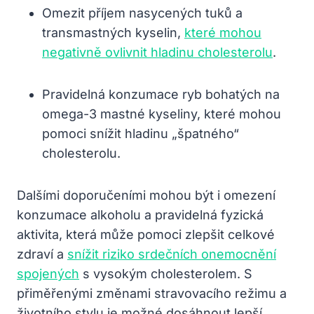
Omezit příjem nasycených tuků a
transmastných kyselin,
které mohou
negativně ovlivnit hladinu cholesterolu
.
Pravidelná konzumace ryb bohatých na
omega-3 mastné kyseliny, které mohou
pomoci snížit hladinu „špatného“
cholesterolu.
Dalšími doporučeními mohou být i omezení
konzumace alkoholu a pravidelná fyzická
aktivita, která může pomoci zlepšit celkové
zdraví a
snížit riziko srdečních onemocnění
spojených
s vysokým cholesterolem. S
přiměřenými změnami stravovacího režimu a
životního stylu je možné dosáhnout lepší