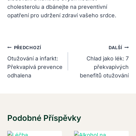
cholesterolu a dbánejte na preventivní
opatření pro udržení zdraví vašeho srdce.
Navigace
PŘEDCHOZÍ
DALŠÍ
Pro
Otužování a infarkt:
Chlad jako lék: 7
Překvapivá prevence
překvapivých
Příspěvek
odhalena
benefitů otužování
Podobné Příspěvky