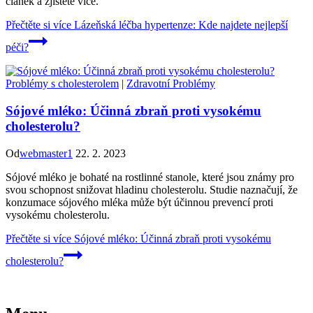
článek a zjistěte více.
Přečtěte si více
Lázeňská léčba hypertenze: Kde najdete nejlepší
péči?
Problémy s cholesterolem
|
Zdravotní Problémy
Sójové mléko: Účinná zbraň proti vysokému
cholesterolu?
Od
webmaster1
22. 2. 2023
Sójové mléko je bohaté na rostlinné stanole, které jsou známy pro
svou schopnost snižovat hladinu cholesterolu. Studie naznačují, že
konzumace sójového mléka může být účinnou prevencí proti
vysokému cholesterolu.
Přečtěte si více
Sójové mléko: Účinná zbraň proti vysokému
cholesterolu?