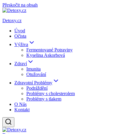
Přeskočit na obsah
Detoxy.cz
Úvod
Očista
Výživa
Fermentované Potraviny
Kyselina Askorbová
Zdraví
Imunita
Otužování
Zdravotní Problémy
Podráždění
Problémy s cholesterolem
Problémy s tlakem
O Nás
Kontakt