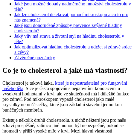
Jaké jsou možné dopady nadměrného množství cholesterolu v
těle?
Jak lze cholesterol detekovat pomocí mikroskopu a co to pro
nás znamená?
Jaké jsou doporučené způsoby prevence zvýšené hladiny
cholesterolu?
Jaký vliv má strava a životní styl na hladinu cholesterolu v
těle?
Jak optimalizovat hladinu cholesterolu a udržet si zdravé srdce
a cévy?
Závěrečné poznámky
Co je to cholesterol a jaké má vlastnosti?
Cholesterol je tuková látka,
která je nepostradatelná pro fungování
našeho těla
. Sice je často spojován s negativními konotacemi a
vysokými hodnotami v krvi, ale ve skutečnosti má i důležité funkce
pro zdraví. Pod mikroskopem vypadá cholesterol jako malé
krystalky nebo částečky, které jsou základní stavební jednotkou
buněčných membrán.
Existuje několik druhů cholesterolu, z nichž některé jsou pro naše
zdraví prospěšné, zatímco jiné mohou být nebezpečné, pokud se
hromadí v příliš vysoké míře v krvi. Mezi hlavní vlastnosti