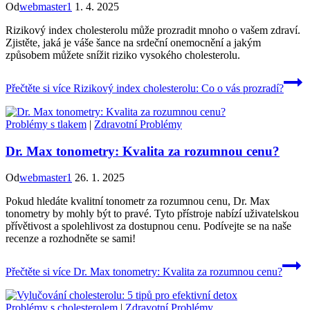
Od
webmaster1
1. 4. 2025
Rizikový index cholesterolu může prozradit mnoho o vašem zdraví.
Zjistěte, jaká je váše šance na srdeční onemocnění a jakým
způsobem můžete snížit riziko vysokého cholesterolu.
Přečtěte si více
Rizikový index cholesterolu: Co o vás prozradí?
Problémy s tlakem
|
Zdravotní Problémy
Dr. Max tonometry: Kvalita za rozumnou cenu?
Od
webmaster1
26. 1. 2025
Pokud hledáte kvalitní tonometr za rozumnou cenu, Dr. Max
tonometry by mohly být to pravé. Tyto přístroje nabízí uživatelskou
přívětivost a spolehlivost za dostupnou cenu. Podívejte se na naše
recenze a rozhodněte se sami!
Přečtěte si více
Dr. Max tonometry: Kvalita za rozumnou cenu?
Problémy s cholesterolem
|
Zdravotní Problémy