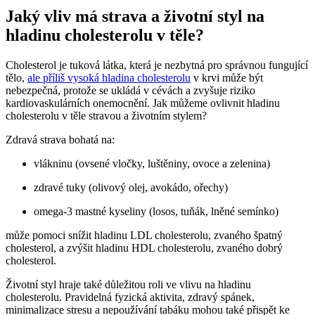
Jaký vliv má strava a životní styl na
hladinu cholesterolu v těle?
Cholesterol je tuková látka, která je nezbytná pro správnou fungující
tělo,
ale příliš vysoká hladina cholesterolu
v krvi může být
nebezpečná, protože se ukládá v cévách a zvyšuje riziko
kardiovaskulárních onemocnění. Jak můžeme ovlivnit hladinu
cholesterolu v těle stravou a životním stylem?
Zdravá strava bohatá na:
vlákninu (ovsené vločky, luštěniny, ovoce a zelenina)
zdravé tuky (olivový olej, avokádo, ořechy)
omega-3 mastné kyseliny (losos, tuňák, lněné semínko)
může pomoci snížit hladinu LDL cholesterolu, zvaného špatný
cholesterol, a zvýšit hladinu HDL cholesterolu, zvaného dobrý
cholesterol.
Životní styl hraje také důležitou roli ve vlivu na hladinu
cholesterolu. Pravidelná fyzická aktivita, zdravý spánek,
minimalizace stresu a nepoužívání tabáku mohou také přispět ke