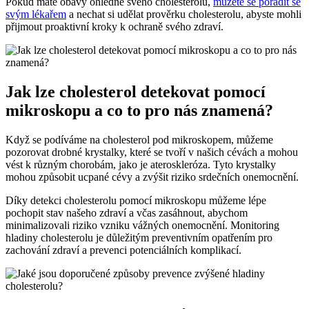
Pokud máte obavy ohledně svého cholesterolu,
můžete se poradit se
svým lékařem
a nechat si udělat prověrku cholesterolu, abyste mohli
přijmout proaktivní kroky k ochraně svého zdraví.
Jak lze cholesterol detekovat pomocí
mikroskopu a co to pro nás znamená?
Když se podíváme na cholesterol pod mikroskopem, můžeme
pozorovat drobné krystalky, které se tvoří v našich cévách a mohou
vést k různým chorobám, jako je ateroskleróza. Tyto krystalky
mohou způsobit ucpané cévy a zvýšit riziko srdečních onemocnění.
Díky detekci cholesterolu pomocí mikroskopu můžeme lépe
pochopit stav našeho zdraví a včas zasáhnout, abychom
minimalizovali riziko vzniku vážných onemocnění. Monitoring
hladiny cholesterolu je důležitým preventivním opatřením pro
zachování zdraví a prevenci potenciálních komplikací.