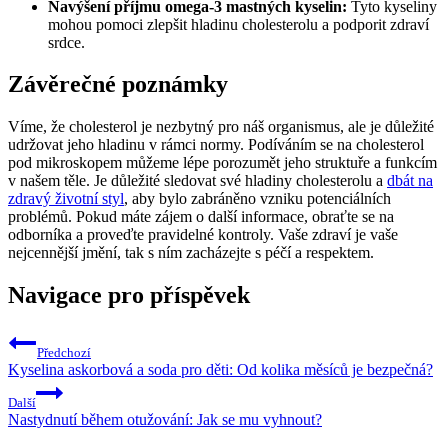
Navýšení příjmu omega-3 mastných kyselin:
Tyto kyseliny
mohou pomoci zlepšit hladinu cholesterolu a podporit zdraví
srdce.
Závěrečné poznámky
Víme, že cholesterol je nezbytný pro náš organismus, ale je důležité
udržovat jeho hladinu v rámci normy. Podíváním se na cholesterol
pod mikroskopem můžeme lépe porozumět jeho struktuře a funkcím
v našem těle. Je důležité sledovat své hladiny cholesterolu a
dbát na
zdravý životní styl
, aby bylo zabráněno vzniku potenciálních
problémů. Pokud máte zájem o další informace, obraťte se na
odborníka a proveďte pravidelné kontroly. Vaše zdraví je vaše
nejcennější jmění, tak s ním zacházejte s péčí a respektem.
Navigace pro příspěvek
Předchozí
Kyselina askorbová a soda pro děti: Od kolika měsíců je bezpečná?
Další
Nastydnutí během otužování: Jak se mu vyhnout?