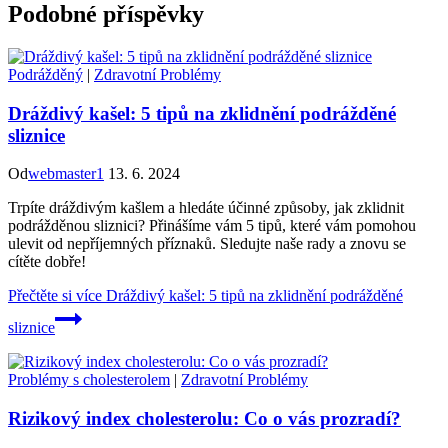
Podobné příspěvky
Podrážděný
|
Zdravotní Problémy
Dráždivý kašel: 5 tipů na zklidnění podrážděné
sliznice
Od
webmaster1
13. 6. 2024
Trpíte dráždivým kašlem a hledáte účinné způsoby, jak zklidnit
podrážděnou sliznici? Přinášíme vám 5 tipů, které vám pomohou
ulevit od nepříjemných příznaků. Sledujte naše rady a znovu se
cítěte dobře!
Přečtěte si více
Dráždivý kašel: 5 tipů na zklidnění podrážděné
sliznice
Problémy s cholesterolem
|
Zdravotní Problémy
Rizikový index cholesterolu: Co o vás prozradí?