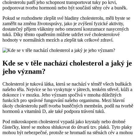
cholesterolu patří jeho schopnost transportovat tuky po krvi,
podporovat tvorbu hormonů nebo být součástí stěny cév a buněk.
Pokud se rozhodnete zlepšit své hladiny cholesterolu, měli byste se
zaměřit na změnu životosprávy, jako je zvýšení fyzické aktivity,
dostatečný příjem vlákniny nebo omezení konzumace nasycených
tuků. Díky těmto opatřením můžete udržet své cholesterolové
hodnoty v normálních mezích a zlepšit tak celkové zdraví.
Kde se v těle nachází cholesterol a jaký je
jeho význam?
Cholesterol je tuková látka, která se nachází v téměř všech buňkách
našeho těla. Nejvíce se ho vyskytuje v játrech, tenkém střevě, kůži a
dokonce i v mozku. Jeho význam spočívá v mnoha důležitých
funkcích pro správné fungování našeho organismu. Mezi hlavní
úkoly cholesterolu patří tvorba buněčných membrán, podíl na tvorbě
hormonů a vitamínů D, ale také podpora trávení tuků.
Pod mikroskopem cholesterol vypadá jako krystaly nebo drobné
částečky, které se mohou shlukovat do útvarů tzv. plaků. Tyto plaky
mohou být nebezpečné, protože se hromadí na stěnách cév a mohou