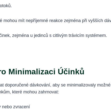
otoků.
dé mohou mít nepříjemné reakce zejména při vyšších dá
činek, zejména u jedinců s citlivým trávicím systémem.
o Minimalizaci Účinků
žovat doporučené dávkování, aby se minimalizovaly možn
inkům, které mohou zahrnovat:
y nebo zvracení