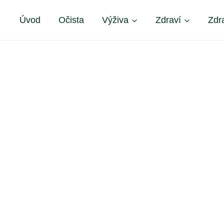
Úvod
Očista
Výživa
Zdraví
Zdr