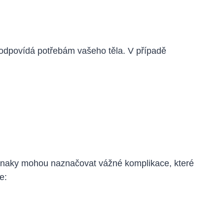
e odpovídá potřebám vašeho těla. V případě
říznaky mohou naznačovat vážné komplikace, které
e: