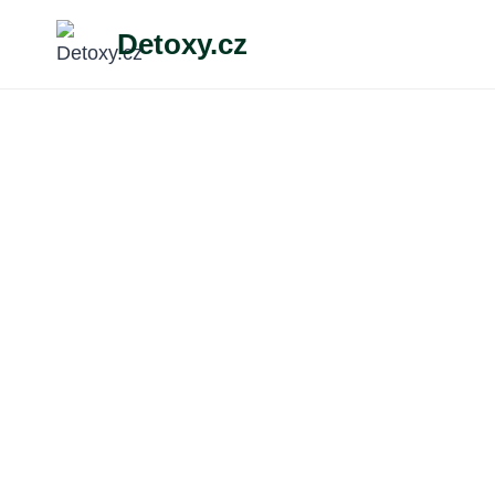
Přeskočit
Detoxy.cz
na
obsah