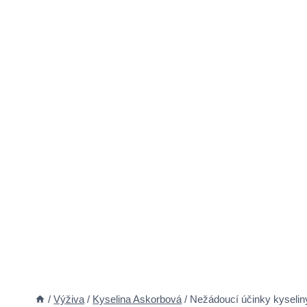
/
Výživa
/
Kyselina Askorbová
/
Nežádoucí účinky kyselin