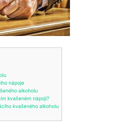
olu
ího nápoje
vašeného alkoholu
cím kvašeném nápoji?
cího kvašeného alkoholu