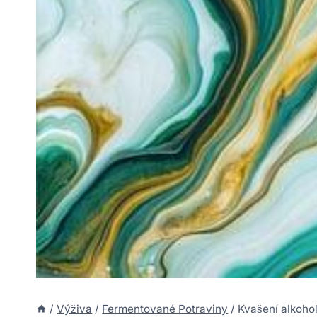
/
Výživa
/
Fermentované Potraviny
/
Kvašení alkoho