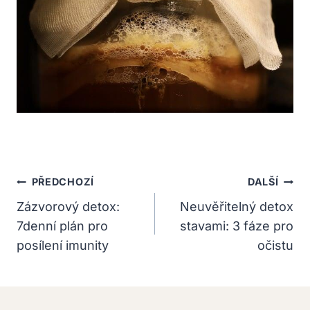
Navigace
PŘEDCHOZÍ
DALŠÍ
Pro
Zázvorový detox:
Neuvěřitelný detox
7denní plán pro
stavami: 3 fáze pro
Příspěvek
posílení imunity
očistu