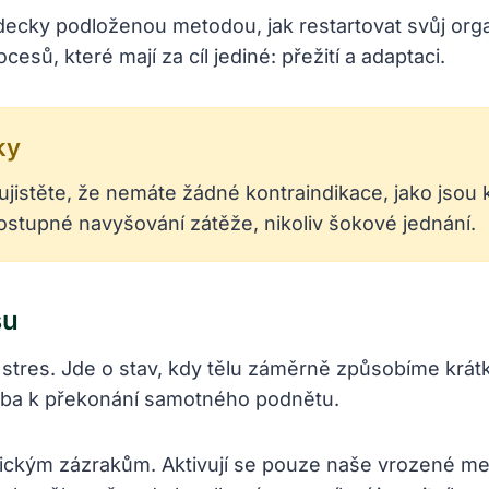
ecky podloženou metodou, jak restartovat svůj orga
esů, které mají za cíl jediné: přežití a adaptaci.
ky
ujistěte, že nemáte žádné kontraindikace, jako jsou 
ostupné navyšování zátěže, nikoliv šokové jednání.
su
 stres. Jde o stav, kdy tělu záměrně způsobíme krát
řeba k překonání samotného podnětu.
ickým zázrakům. Aktivují se pouze naše vrozené me