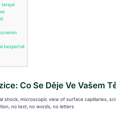
terapií
pie
st
mocněním
pií bezpečně
zice: Co Se Děje Ve Vašem T