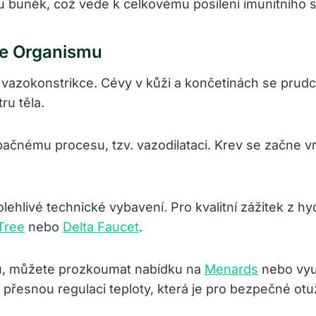
tu buněk, což vede k celkovému posílení imunitního 
ce Organismu
vazokonstrikce. Cévy v kůži a končetinách se prudce
ru těla.
čnému procesu, tzv. vazodilataci. Krev se začne vra
polehlivé technické vybavení. Pro kvalitní zážitek z
Tree
nebo
Delta Faucet
.
lnu, můžete prozkoumat nabídku na
Menards
nebo využ
í přesnou regulaci teploty, která je pro bezpečné otu