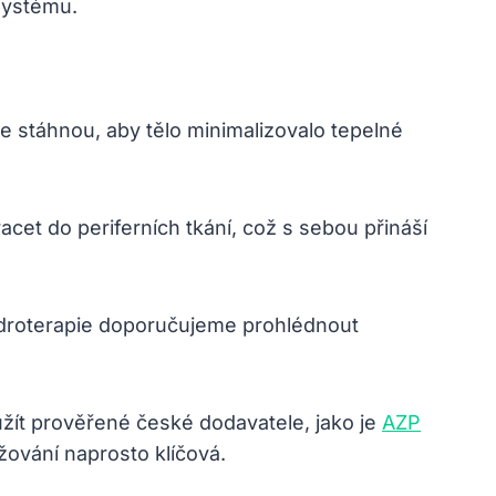
systému.
 stáhnou, aby tělo minimalizovalo tepelné
cet do periferních tkání, což s sebou přináší
 hydroterapie doporučujeme prohlédnout
ít prověřené české dodavatele, jako je
AZP
žování naprosto klíčová.