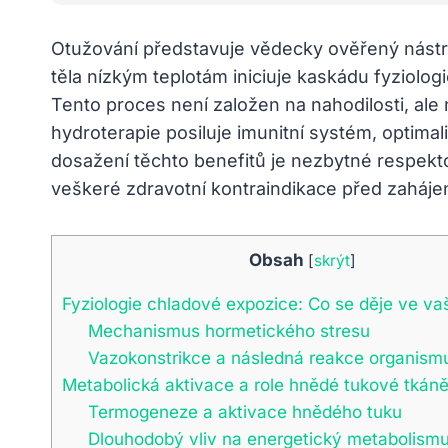
Otužování představuje vědecky ověřený nástro
těla nízkým teplotám iniciuje kaskádu fyziolo
Tento proces není založen na nahodilosti, a
hydroterapie posiluje imunitní systém, optima
dosažení těchto benefitů je nezbytné respektov
veškeré zdravotní kontraindikace před zaháje
Obsah
[
skrýt
]
Fyziologie chladové expozice: Co se děje ve va
Mechanismus hormetického stresu
Vazokonstrikce a následná reakce organism
Metabolická aktivace a role hnědé tukové tkán
Termogeneze a aktivace hnědého tuku
Dlouhodobý vliv na energetický metabolism