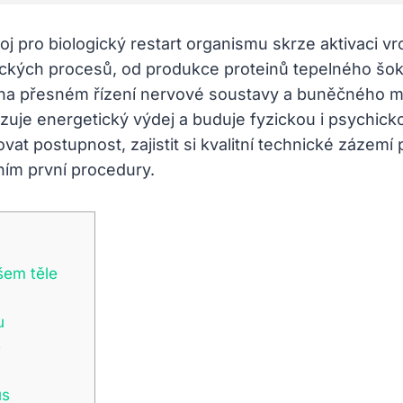
j pro biologický restart organismu skrze aktivaci 
gických procesů, od produkce proteinů tepelného šok
le na přesném řízení nervové soustavy a buněčného 
lizuje energetický výdej a buduje fyzickou i psychic
at postupnost, zajistit si kvalitní technické zázemí 
ním první procedury.
šem těle
u
ě
us