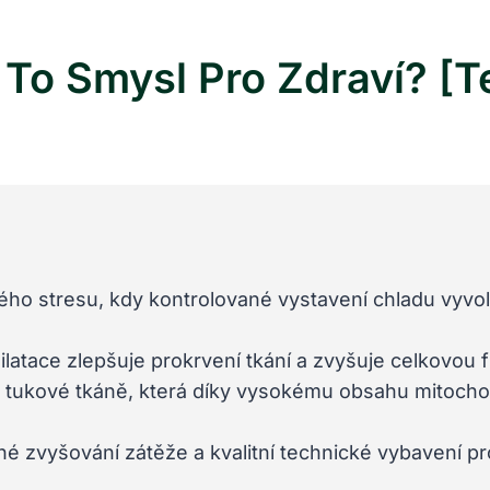
To Smysl Pro Zdraví? [T
ého stresu, kdy kontrolované vystavení chladu vyvol
atace zlepšuje prokrvení tkání a zvyšuje celkovou fl
é tukové tkáně, která díky vysokému obsahu mitochon
 zvyšování zátěže a kvalitní technické vybavení pro