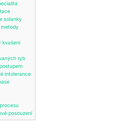
ecialita
ntace
e solanky
í metody
y kvašení
ovaných ryb
m postupem
é intolerance
mase
 procesu
ové posouzení