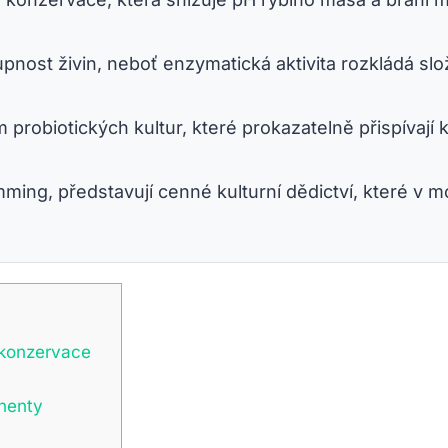
nost živin, neboť enzymatická aktivita rozkládá slož
robiotických kultur, které prokazatelně přispívají
ming, představují cenné kulturní dědictví, které v mo
 konzervace
inenty