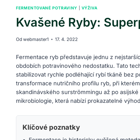
FERMENTOVANÉ POTRAVINY
|
VÝŽIVA
Kvašené Ryby: Superp
Od
webmaster1
17. 4. 2022
Fermentace ryb představuje jednu z nejstarších
obdobích potravinového nedostatku. Tato tec
stabilizovat rychle podléhající rybí tkáně bez 
transformace nutričního profilu ryb, při kter
skandinávského surströmmingu až po asijské ry
mikrobiologie, která nabízí prokazatelné výh
Klíčové poznatky
Fermentace je historicky ověřená metoda 