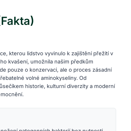
(Fakta)
 kterou lidstvo vyvinulo k zajištění přežití v
ného kvašení, umožnila našim předkům
nejde pouze o konzervaci, ale o proces zásadní
střebatelné volné aminokyseliny. Od
ečíkem historie, kulturní diverzity a moderní
nemocnění.
nožení patogenních bakterií bez nutnosti