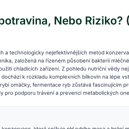
otravina, Nebo Riziko? 
 a technologicky nejefektivnějších metod konzervace,
hnika, založená na řízeném působení bakterií mléč
použití chladicích zařízení. Z pohledu nutriční vědy 
ém dochází k rozkladu komplexních bílkovin na lépe v
bí omáčky, fermentace ryb zůstává fascinujícím průs
ody pro podporu trávení a prevenci metabolických o
konzervace, která snižuje pH rybího masa a brání m