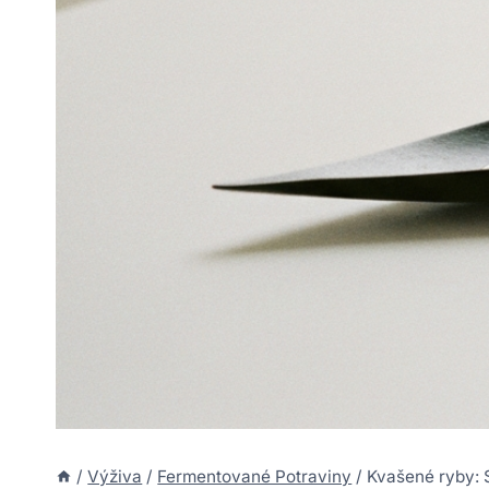
/
Výživa
/
Fermentované Potraviny
/
Kvašené ryby: S