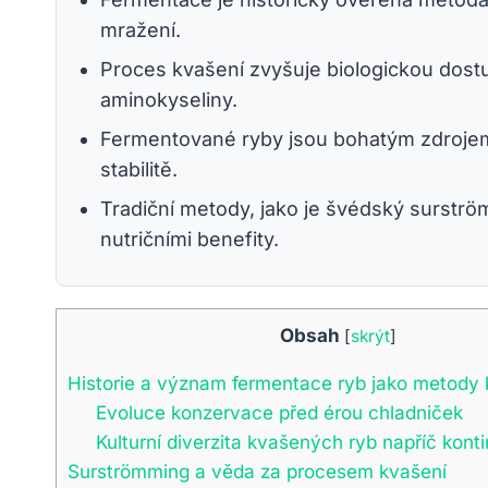
mražení.
Proces kvašení zvyšuje biologickou dostup
aminokyseliny.
Fermentované ryby jsou bohatým zdrojem p
stabilitě.
Tradiční metody, jako je švédský surström
nutričními benefity.
Obsah
[
skrýt
]
Historie a význam fermentace ryb jako metody
Evoluce konzervace před érou chladniček
Kulturní diverzita kvašených ryb napříč kont
Surströmming a věda za procesem kvašení