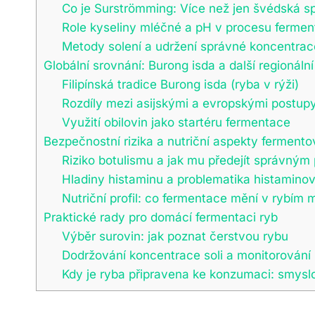
Co je Surströmming: Více než jen švédská sp
Role kyseliny mléčné a pH v procesu ferme
Metody solení a udržení správné koncentrac
Globální srovnání: Burong isda a další regionáln
Filipínská tradice Burong isda (ryba v rýži)
Rozdíly mezi asijskými a evropskými postup
Využití obilovin jako startéru fermentace
Bezpečnostní rizika a nutriční aspekty ferment
Riziko botulismu a jak mu předejít správný
Hladiny histaminu a problematika histaminov
Nutriční profil: co fermentace mění v rybím 
Praktické rady pro domácí fermentaci ryb
Výběr surovin: jak poznat čerstvou rybu
Dodržování koncentrace soli a monitorování
Kdy je ryba připravena ke konzumaci: smysl