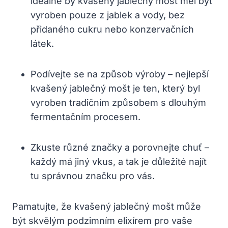
ideálně by kvašený jablečný mošt měl být
vyroben pouze z jablek a vody, bez
přidaného cukru nebo konzervačních
látek.
Podívejte se na způsob výroby – nejlepší
kvašený jablečný mošt je ten, který byl
vyroben tradičním způsobem s dlouhým
fermentačním procesem.
Zkuste různé značky a porovnejte chuť –
každý má jiný vkus, a tak je důležité najít
tu správnou značku pro vás.
Pamatujte, že kvašený jablečný mošt může
být skvělým podzimním elixírem pro vaše