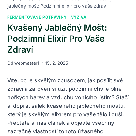
jablečný mošt: Podzimní elixír pro vaše zdraví
FERMENTOVANÉ POTRAVINY
|
VÝŽIVA
Kvašený Jablečný Mošt:
Podzimní Elixír Pro Vaše
Zdraví
Od
webmaster1
15. 2. 2025
Víte, co je skvělým způsobem, jak posílit své
zdraví a zároveň si užít podzimní chvíle plné
hořkých barev a vzduchu vonícího listím? Stačí
si dopřát šálek kvašeného jablečného moštu,
který je skvělým elixírem pro vaše tělo i duši.
Přečtěte si náš článek a objevte všechny
zázračné vlastnosti tohoto úžasného