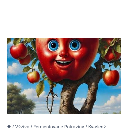
/
Výživa
/
Fermentované Potraviny
/
Kvašený