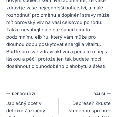
novým společníkem. Nezapomeňte, že vaše
zdraví je vaše nejcennější bohatství, a malé
rozhodnutí pro změnu a doplnění stravy může
mít obrovský vliv na vaši celkovou pohodu.
Takže neváhejte a dejte šanci tomuto
podzimnímu elixíru, který vám může pro
dlouhou dobu poskytovat energii a vitalitu.
Buďte pro své zdraví aktivní a pečujte o něj s
láskou a péčí, protože jen tak budete moci
dosáhnout dlouhodobého blahobytu a štěstí.
Navigace
PŘEDCHOZÍ
DALŠÍ
Pro
Jablečný ocet v
Deprese? Zkuste
detoxu: Zázračný
studenou sprchu –
Příspěvek