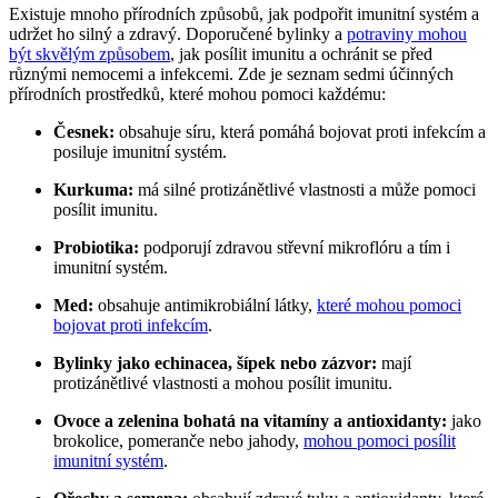
Existuje mnoho přírodních způsobů, jak podpořit imunitní systém a
udržet ho silný a zdravý. Doporučené bylinky a
potraviny mohou
být skvělým způsobem
, jak posílit imunitu a ochránit se před
různými nemocemi a infekcemi. Zde je seznam sedmi účinných
přírodních prostředků, které mohou pomoci každému:
Česnek:
obsahuje síru, která pomáhá bojovat proti infekcím a
posiluje imunitní systém.
Kurkuma:
má silné protizánětlivé vlastnosti a může pomoci
posílit imunitu.
Probiotika:
podporují zdravou střevní mikroflóru a tím i
imunitní systém.
Med:
obsahuje antimikrobiální látky,
které mohou pomoci
bojovat proti infekcím
.
Bylinky jako echinacea, šípek nebo zázvor:
mají
protizánětlivé vlastnosti a mohou posílit imunitu.
Ovoce a zelenina bohatá na vitamíny a antioxidanty:
jako
brokolice, pomeranče nebo jahody,
mohou pomoci posílit
imunitní systém
.