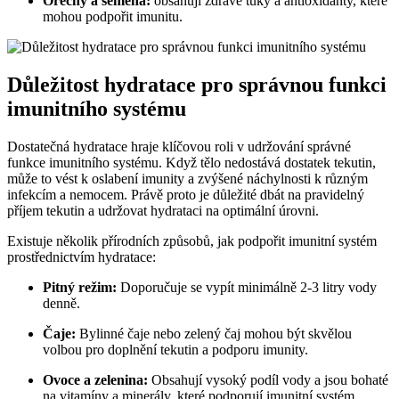
Ořechy a semena:
obsahují zdravé tuky a antioxidanty, které
mohou podpořit imunitu.
Důležitost hydratace pro správnou funkci
imunitního systému
Dostatečná hydratace hraje klíčovou roli v udržování správné
funkce imunitního systému. Když tělo nedostává dostatek tekutin,
může to vést k oslabení imunity a zvýšené náchylnosti k různým
infekcím a nemocem. Právě proto je důležité dbát na pravidelný
příjem tekutin a udržovat hydrataci na optimální úrovni.
Existuje několik přírodních způsobů, jak podpořit imunitní systém
prostřednictvím hydratace:
Pitný režim:
Doporučuje se vypít minimálně 2-3 litry vody
denně.
Čaje:
Bylinné čaje nebo zelený čaj mohou být skvělou
volbou pro doplnění tekutin a podporu imunity.
Ovoce a zelenina:
Obsahují vysoký podíl vody a jsou bohaté
na vitamíny a minerály, které podporují imunitní systém.