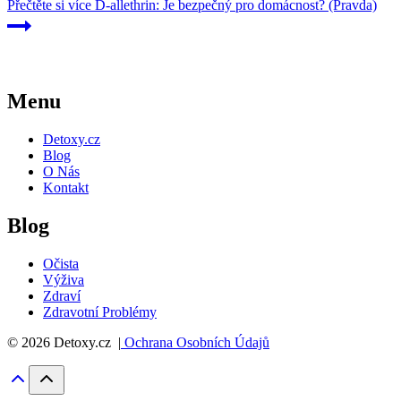
Přečtěte si více
D-allethrin: Je bezpečný pro domácnost? (Pravda)
Menu
Detoxy.cz
Blog
O Nás
Kontakt
Blog
Očista
Výživa
Zdraví
Zdravotní Problémy
© 2026 Detoxy.cz |
Ochrana Osobních Údajů