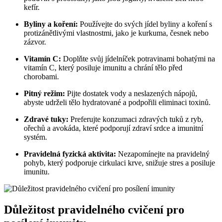
kefír.
Byliny a koření:
Používejte do svých jídel byliny a koření s
protizánětlivými vlastnostmi, jako je kurkuma, česnek nebo
zázvor.
Vitamín C:
Doplňte svůj jídelníček potravinami bohatými na
vitamín C, který posiluje imunitu a chrání tělo před
chorobami.
Pitný režim:
Pijte dostatek vody a neslazených nápojů,
abyste udrželi tělo hydratované a podpořili eliminaci toxinů.
Zdravé tuky:
Preferujte konzumaci zdravých tuků z ryb,
ořechů a avokáda, které podporují zdraví srdce a imunitní
systém.
Pravidelná fyzická aktivita:
Nezapomínejte na pravidelný
pohyb, který podporuje cirkulaci krve, snižuje stres a posiluje
imunitu.
Důležitost pravidelného cvičení pro