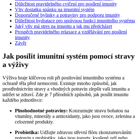
Důležitost pravidelného cvičení pro posílení imunity
Vliv dostatku spánku na imunitní systém
Doporučené bylinky a potraviny pro podporu imunity
Důležitost hydratace pro správnou funkci imunitního systému
Jaký vliv má stres na imunitu a jak mu předcházet
Prospěch pravidelného relaxace a vzdělávání pro posílení
imunity
Závěr
Jak posílit imunitní systém pomocí stravy
a výživy
Výživa hraje klíčovou roli při posilování imunitního systému a
ochraně těla před nemocemi. Existuje mnoho způsobů, jak
prostřednictvím stravy a vhodných potravin zlepšit vaši imunitu a
udržet se zdraví. Zde je 7 přírodních způsobů, jak posílit imunitu
každého jednotlivce:
Plnohodnotné potraviny:
Konzumujte stravu bohatou na
vitamíny, minerály a antioxidanty, jako jsou ovoce, zelenina a
celozrnné produkty.
Probiotika:
Udžujte zdravou střevní flóru zkonzumováním
potravin s probiotiky, jako jsou jogurty, kvašené zelí nebo