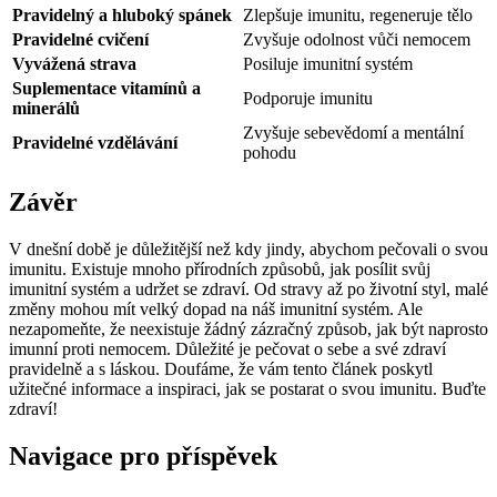
Pravidelný a hluboký spánek
Zlepšuje imunitu, regeneruje tělo
Pravidelné cvičení
Zvyšuje odolnost vůči nemocem
Vyvážená strava
Posiluje imunitní systém
Suplementace vitamínů a
Podporuje imunitu
minerálů
Zvyšuje sebevědomí a mentální
Pravidelné vzdělávání
pohodu
Závěr
V dnešní době je důležitější než kdy jindy, abychom pečovali o svou
imunitu. Existuje mnoho přírodních způsobů, jak posílit svůj
imunitní systém a udržet se zdraví. Od stravy až po životní styl, malé
změny mohou mít velký dopad na náš imunitní systém. Ale
nezapomeňte, že neexistuje žádný zázračný způsob, jak být naprosto
imunní proti nemocem. Důležité je pečovat o sebe a své zdraví
pravidelně a s láskou. Doufáme, že vám tento článek poskytl
užitečné informace a inspiraci, jak se postarat o svou imunitu. Buďte
zdraví!
Navigace pro příspěvek