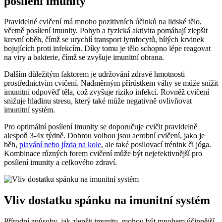
posílení imunity
Pravidelné cvičení má mnoho pozitivních účinků na lidské tělo,
včetně posílení imunity. Pohyb a fyzická aktivita pomáhají zlepšit
krevní oběh, čímž se urychlí transport lymfocytů, bílých krvinek
bojujících proti infekcím. Díky tomu je tělo schopno lépe reagovat
na viry a bakterie, čímž se zvyšuje imunitní obrana.
Dalším důležitým faktorem je udržování zdravé hmotnosti
prostřednictvím cvičení. Nadměrným přírůstkem váhy se může snížit
imunitní odpověď těla, což zvyšuje riziko infekcí. Rovněž cvičení
snižuje hladinu stresu, který také může negativně ovlivňovat
imunitní systém.
Pro optimální posílení imunity se doporučuje cvičit pravidelně
alespoň 3-4x týdně. Dobrou volbou jsou aerobní cvičení, jako je
běh,
plavání nebo jízda na kole
, ale také posilovací trénink či jóga.
Kombinace různých forem cvičení může být nejefektivnější pro
posílení imunity a celkového zdraví.
Vliv dostatku spánku na imunitní systém
Přírodní způsoby, jak zlepšit imunitu, mohou být mnohem účinnější