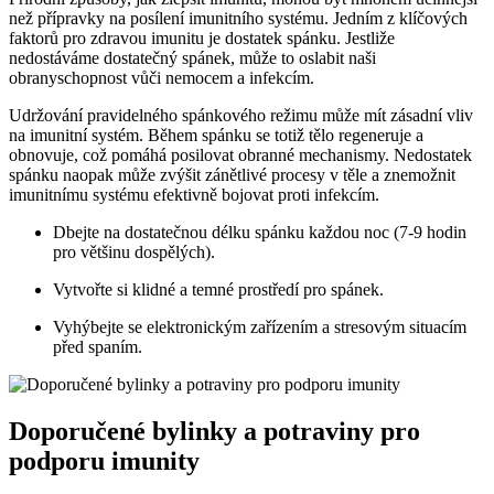
než přípravky na posílení imunitního systému. Jedním z klíčových
faktorů pro zdravou imunitu je dostatek spánku. Jestliže
nedostáváme dostatečný spánek, může to oslabit naši
obranyschopnost vůči nemocem a infekcím.
Udržování pravidelného spánkového režimu může mít zásadní vliv
na imunitní systém. Během spánku se totiž tělo regeneruje a
obnovuje, což pomáhá posilovat obranné mechanismy. Nedostatek
spánku naopak může zvýšit zánětlivé procesy v těle a znemožnit
imunitnímu systému efektivně bojovat proti infekcím.
Dbejte na dostatečnou délku spánku každou noc (7-9 hodin
pro většinu dospělých).
Vytvořte si klidné a temné prostředí pro spánek.
Vyhýbejte se elektronickým zařízením a stresovým situacím
před spaním.
Doporučené bylinky a potraviny pro
podporu imunity