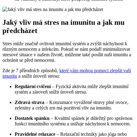
Jaký vliv má stres na imunitu a jak mu
předcházet
Stres může značně ovlivnit imunitní systém a zvýšit náchylnost k
různým nemocem a infekcím. Pokud se nám podaří minimalizovat
stresové situace v našem životě, můžeme také posílit naši imunitu a
ochránit se před nemocemi.
Zde je 7 přírodních způsobů,
které vám mohou pomoci zlepšit vaši
imunitu
a snížit úroveň stresu:
Regulární cvičení
– Fyzická aktivita může zlepšit imunitní
systém a zároveň snížit úroveň stresu.
Zdravá strava
– Konzumace vyvážené stravy plné ovoce,
zeleniny a celých zrn má pozitivní vliv na imunitu.
Dostatek spánku
– Kvalitní spánek je důležitý pro správnou
funkci imunitního systému a snižuje náchylnost k nemocem.
Pravidelné relaxace
– Relaxační techniky jako jóga nebo