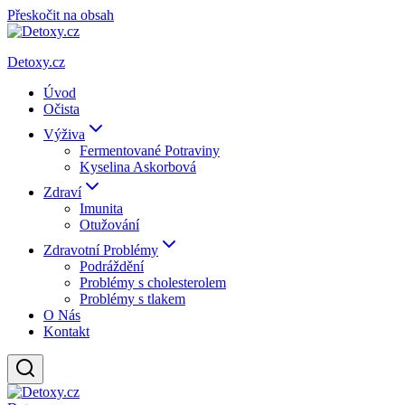
Přeskočit na obsah
Detoxy.cz
Úvod
Očista
Výživa
Fermentované Potraviny
Kyselina Askorbová
Zdraví
Imunita
Otužování
Zdravotní Problémy
Podráždění
Problémy s cholesterolem
Problémy s tlakem
O Nás
Kontakt