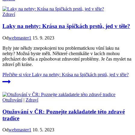
Zdraví
Laky na nehty: Krása na špičkách prstů, jed v těle?
Od
webmaster1
15. 9. 2023
Byly jste někdy znepokojeni tou problematickou vůní laku na
nehty? Možná byste měli. Některé chemikálie v lacích mohou
přecházet do těla a způsobovat zdravotní problémy. Je čas myslet na
zdraví při kráse.
Přečtěte si více
Laky na nehty: Krása na špičkách prstů, jed v těle?
Otužování
|
Zdraví
Otužování v ČR: Poznejte zakladatele této zdravé
tradice
Od
webmaster1
10. 5. 2023