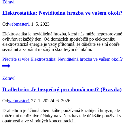
Zdraví
Elektrostatika: Neviditelná hrozba ve vašem okolí?
Od
webmaster1
1. 5. 2023
Elektrostatika je neviditelná hrozba, která nás může nepozorovaně
ovlivňovat každý den. Od domácích spotřebičů po elektroniku,
elektrostatická energie je vždy přítomná. Je důležité se s ní dobře
seznámit a zabránit možným škodlivým účinkům.
Přečtěte si více
Elektrostatika: Neviditelná hrozba ve vašem okolí?
Zdraví
D-allethrin: Je bezpečný pro domácnost? (Pravda)
Od
webmaster1
27. 1. 2022
4. 6. 2026
D-allethrin je účinná chemikálie používaná k zabíjení hmyzu, ale
může mít nepříznivé účinky na vaše zdraví. Je důležité používat s
opatrností a ve vhodných koncentracích.