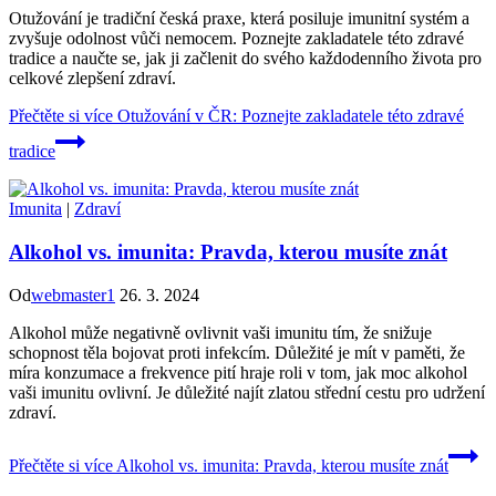
Otužování je tradiční česká praxe, která posiluje imunitní systém a
zvyšuje odolnost vůči nemocem. Poznejte zakladatele této zdravé
tradice a naučte se, jak ji začlenit do svého každodenního života pro
celkové zlepšení zdraví.
Přečtěte si více
Otužování v ČR: Poznejte zakladatele této zdravé
tradice
Imunita
|
Zdraví
Alkohol vs. imunita: Pravda, kterou musíte znát
Od
webmaster1
26. 3. 2024
Alkohol může negativně ovlivnit vaši imunitu tím, že snižuje
schopnost těla bojovat proti infekcím. Důležité je mít v paměti, že
míra konzumace a frekvence pití hraje roli v tom, jak moc alkohol
vaši imunitu ovlivní. Je důležité najít zlatou střední cestu pro udržení
zdraví.
Přečtěte si více
Alkohol vs. imunita: Pravda, kterou musíte znát