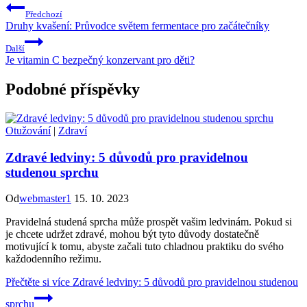
Předchozí
Druhy kvašení: Průvodce světem fermentace pro začátečníky
Další
Je vitamin C bezpečný konzervant pro děti?
Podobné příspěvky
Otužování
|
Zdraví
Zdravé ledviny: 5 důvodů pro pravidelnou
studenou sprchu
Od
webmaster1
15. 10. 2023
Pravidelná studená sprcha může prospět vašim ledvinám. Pokud si
je chcete udržet zdravé, mohou být tyto důvody dostatečně
motivující k tomu, abyste začali tuto chladnou praktiku do svého
každodenního režimu.
Přečtěte si více
Zdravé ledviny: 5 důvodů pro pravidelnou studenou
sprchu