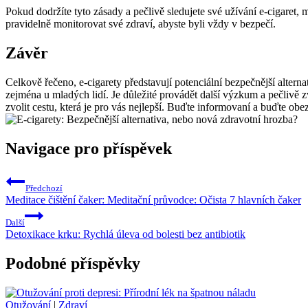
Pokud dodržíte tyto zásady a pečlivě sledujete své užívání e-cigaret,
pravidelně monitorovat své zdraví, abyste byli vždy v bezpečí.
Závěr
Celkově řečeno, e-cigarety představují potenciální bezpečnější alterna
zejména u mladých lidí. Je důležité provádět další výzkum a pečlivě 
zvolit cestu, která je pro vás nejlepší. Buďte informovaní a buďte obe
Navigace pro příspěvek
Předchozí
Meditace čištění čaker: Meditační průvodce: Očista 7 hlavních čaker
Další
Detoxikace krku: Rychlá úleva od bolesti bez antibiotik
Podobné příspěvky
Otužování
|
Zdraví