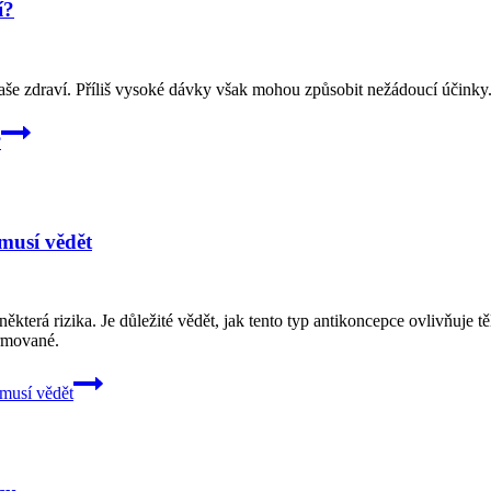
í?
naše zdraví. Příliš vysoké dávky však mohou způsobit nežádoucí účinky.
?
musí vědět
některá rizika. Je důležité vědět, jak tento typ antikoncepce ovlivňuje t
ormované.
musí vědět