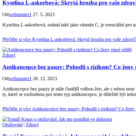
Kyselina L-askorbová: Skrytá hrozba pro vaše zdrav
Od
webmaster1
27. 5. 2023
Kyselina L-askorbová, známá také jako vitamín C, je esenciální pro 
Přečtěte si více
Kyselina L-askorbová: Skrytá hrozba pro vaše zdraví
Zdraví
Antikoncepce bez pauzy: Pohodlí s rizikem? Co ženy 
Od
webmaster1
28. 12. 2023
Antikoncepce bez pauzy je stále častější volbou žen, ale s sebou nese 
ty, které se rozhodnou pro tento typ antikoncepce, je důležité být inf
Přečtěte si více
Antikoncepce bez pauzy: Pohodlí s rizikem? Co ženy 
Otužování
|
Zdraví