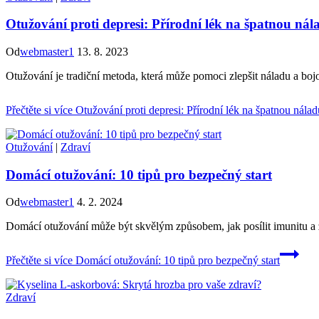
Otužování proti depresi: Přírodní lék na špatnou nál
Od
webmaster1
13. 8. 2023
Otužování je tradiční metoda, která může pomoci zlepšit náladu a bojo
Přečtěte si více
Otužování proti depresi: Přírodní lék na špatnou nálad
Otužování
|
Zdraví
Domácí otužování: 10 tipů pro bezpečný start
Od
webmaster1
4. 2. 2024
Domácí otužování může být skvělým způsobem, jak posílit imunitu a zl
Přečtěte si více
Domácí otužování: 10 tipů pro bezpečný start
Zdraví