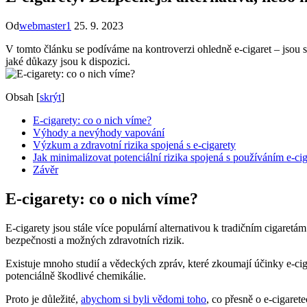
Od
webmaster1
25. 9. 2023
V tomto článku se podíváme na kontroverzi ohledně e-cigaret – jsou sk
jaké důkazy jsou k dispozici.
Obsah
[
skrýt
]
E-cigarety: co o nich víme?
Výhody a nevýhody vapování
Výzkum a zdravotní rizika spojená s e-cigarety
Jak minimalizovat potenciální rizika spojená s používáním e-cig
Závěr
E-cigarety: co o nich víme?
E-cigarety jsou stále více populární alternativou k tradičním cigaretám
bezpečnosti a možných zdravotních rizik.
Existuje mnoho studií a vědeckých zpráv, které zkoumají účinky e-cigar
potenciálně škodlivé chemikálie.
Proto je důležité,
abychom si byli vědomi toho
, co přesně o e-cigaret