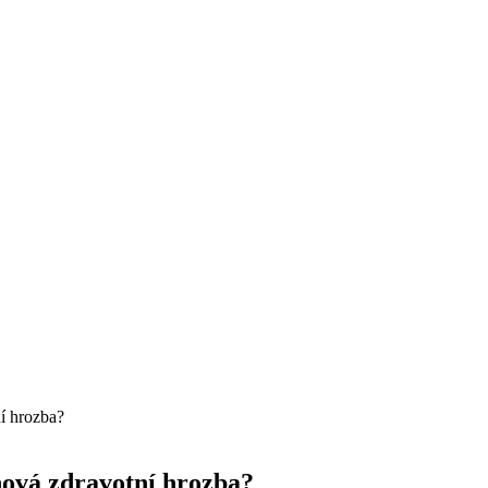
ní hrozba?
 nová zdravotní hrozba?