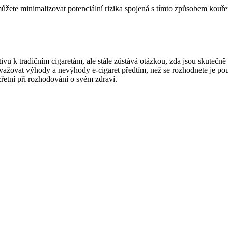
 můžete minimalizovat potenciální rizika spojená s tímto způsobem kouře
tivu k tradičním cigaretám, ale stále zůstává otázkou, zda jsou skutečně
zvažovat výhody a nevýhody e-cigaret předtím, než se rozhodnete je po
zřetní při rozhodování o svém zdraví.