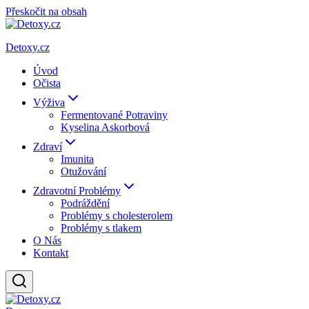
Přeskočit na obsah
Detoxy.cz
Úvod
Očista
Výživa
Fermentované Potraviny
Kyselina Askorbová
Zdraví
Imunita
Otužování
Zdravotní Problémy
Podráždění
Problémy s cholesterolem
Problémy s tlakem
O Nás
Kontakt