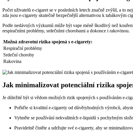
Počet uživatelů e-cigaret se v posledních letech značně zvýšil, a to n
zda jsou e-cigarety skutečně bezpečnější alternativou k tabákovým ci
Podle nedávných výzkumů může být vape méně škodlivý než kouření tab
respiračními problémy, srdečními chorobami a dokonce i rakovinou.
Možná zdravotní rizika spojená s e-cigarety:
Respirační problémy
Srdeční choroby
Rakovina
Jak minimalizovat potenciální rizika spoje
Je důležité být si vědom možných rizik spojených s používáním e-cigar
Pořiďte si kvalitní e-cigarety od důvěryhodných výrobců, abyst
Vyhněte se používání nekvalitních e-liquidů s pochybným slože
Pravidelně čistěte a udržujte své e-cigarety, aby se minimalizov