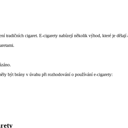
ní tradičních cigaret. E-cigarety nabízejí několik výhod, které je dělaj
aretami.
ázáno.
ěly být brány v úvahu při rozhodování o používání e-cigarety:
arety