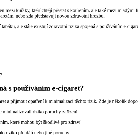
ejen mezi kuřáky, kteří chtějí přestat s kouřením, ale také mezi mladými
garetám, nebo zda představují novou zdravotní hrozbu.
áku, ale stále existují zdravotní rizika spojená s používáním e-cigar
ná s používáním e-cigaret?
et a přijmout opatření k minimalizaci těchto rizik. Zde je několik dopo
e minimalizovali riziko poruchy zařízení.
ním, které mohou být škodlivé pro zdraví.
alo riziko přehřátí nebo jiné poruchy.