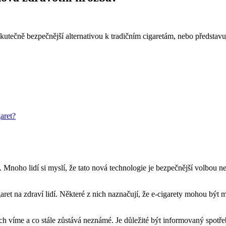
utečně bezpečnější alternativou k tradičním cigaretám, nebo představují
aret?
. Mnoho lidí si myslí, že tato nová technologie je bezpečnější volbou ne
et na zdraví lidí. Některé z nich naznačují, že e-cigarety mohou být mén
ech víme a co stále zůstává neznámé. Je důležité být informovaný spotře