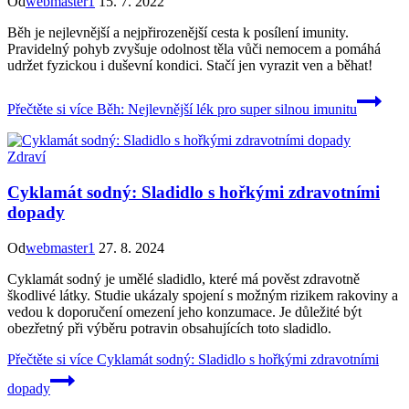
Od
webmaster1
15. 7. 2022
Běh je nejlevnější a nejpřirozenější cesta k posílení imunity.
Pravidelný pohyb zvyšuje odolnost těla vůči nemocem a pomáhá
udržet fyzickou i duševní kondici. Stačí jen vyrazit ven a běhat!
Přečtěte si více
Běh: Nejlevnější lék pro super silnou imunitu
Zdraví
Cyklamát sodný: Sladidlo s hořkými zdravotními
dopady
Od
webmaster1
27. 8. 2024
Cyklamát sodný je umělé sladidlo, které má pověst zdravotně
škodlivé látky. Studie ukázaly spojení s možným rizikem rakoviny a
vedou k doporučení omezení jeho konzumace. Je důležité být
obezřetný při výběru potravin obsahujících toto sladidlo.
Přečtěte si více
Cyklamát sodný: Sladidlo s hořkými zdravotními
dopady