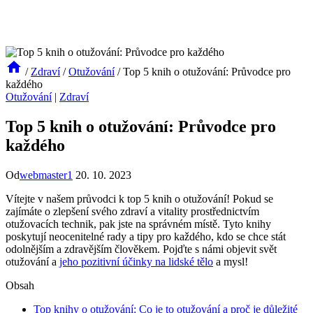
/
Zdraví
/
Otužování
/
Top 5 knih o otužování: Průvodce pro
každého
Otužování
|
Zdraví
Top 5 knih o otužování: Průvodce pro
každého
Od
webmaster1
20. 10. 2023
Vítejte v našem průvodci k top 5 knih o otužování! Pokud se
zajímáte o zlepšení svého zdraví a vitality prostřednictvím
otužovacích technik, pak jste na správném místě. Tyto knihy
poskytují neocenitelné rady a tipy pro každého, kdo se chce stát
odolnějším a zdravějším člověkem. Pojďte s námi objevit svět
otužování a
jeho pozitivní účinky na lidské tělo
a mysl!
Obsah
Top knihy o otužování: Co je to otužování a proč je důležité