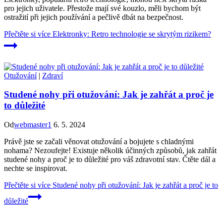
pro jejich uživatele. Přestože mají své kouzlo, měli bychom být
ostražití při jejich používání a pečlivě dbát na bezpečnost.
Přečtěte si více
Elektronky: Retro technologie se skrytým rizikem?
Otužování
|
Zdraví
Studené nohy při otužování: Jak je zahřát a proč je
to důležité
Od
webmaster1
6. 5. 2024
Právě jste se začali věnovat otužování a bojujete s chladnými
nohama? Nezoufejte! Existuje několik účinných způsobů, jak zahřát
studené nohy a proč je to důležité pro váš zdravotní stav. Čtěte dál a
nechte se inspirovat.
Přečtěte si více
Studené nohy při otužování: Jak je zahřát a proč je to
důležité