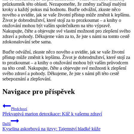
průzkumník této oblasti. Nezapomeňte, že změny začínají malými
kroky a každý pokus má hodnotu. Buďte odvážní, zkuste něco
nového a uvidíte, jak se vaše životní přístup může změnit k lepšímu.
Život je dobrodružství, které stojí za to prozkoumat – a knihy o
otužování mohou být vaším společníkem na této výpravě.
Nakupujte, čtěte a objevujte své vlastní možnosti pro zlepšení svého
zdraví a pohody. Děkujeme vám za to, že jste s námi na tomto cestě
zdokonalování sebe sama.
Buďte odvážní, zkuste něco nového a uvidíte, jak se vaše životní
přístup může změnit k lepšímu. Život je dobrodružství, které stojí za
to prozkoumat – a knihy o otužování mohou být vaším průvodcem
na této cestě. Nakupujte, čtěte a objevujte své možnosti k zlepšení
svého zdraví a pohody. Děkujeme, že jste s námi při této cestě
sebepoznání a zlepšování.
Navigace pro příspěvek
Předchozí
Překvapivá marion detoxikace: Klíč k vašemu zdraví
Další
Kyselina askorbová na jizvy: Tajemství hladké kůže