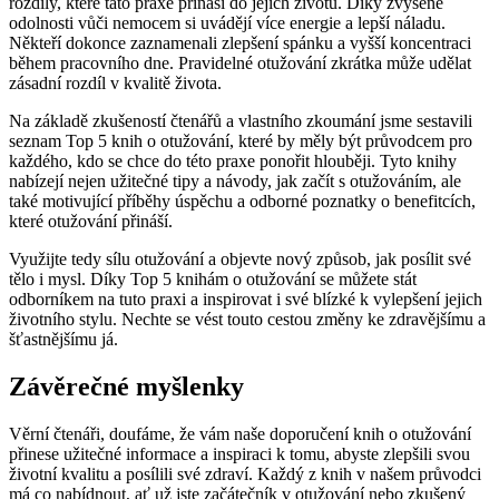
rozdíly, které tato praxe přináší do jejich životů. Díky zvýšené
odolnosti vůči nemocem si uvádějí více energie a lepší náladu.
Někteří dokonce zaznamenali zlepšení spánku a vyšší koncentraci
během pracovního dne. Pravidelné otužování zkrátka může udělat
zásadní rozdíl v kvalitě života.
Na základě zkušeností čtenářů a vlastního zkoumání jsme sestavili
seznam Top 5 knih o otužování, které by měly být průvodcem pro
každého, kdo se chce do této praxe ponořit hlouběji. Tyto knihy
nabízejí nejen užitečné tipy a návody, jak začít s otužováním, ale
také motivující příběhy úspěchu a odborné poznatky o benefitcích,
které otužování přináší.
Využijte tedy sílu otužování a objevte nový způsob, jak posílit své
tělo i mysl. Díky Top 5 knihám o otužování se můžete stát
odborníkem na tuto praxi a inspirovat i své blízké k vylepšení jejich
životního stylu. Nechte se vést touto cestou změny ke zdravějšímu a
šťastnějšímu já.
Závěrečné myšlenky
Věrní čtenáři, doufáme, že vám naše doporučení knih o otužování
přinese užitečné informace a inspiraci k tomu, abyste zlepšili svou
životní kvalitu a posílili své zdraví. Každý z knih v našem průvodci
má co nabídnout, ať už jste začátečník v otužování nebo zkušený