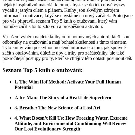
nějaký inspirativní materiál k tomu, abyste se do této nové výzvy
vydali s jasným cílem a plánem. Knihy jsou skvělým zdrojem
informací a motivace, když se chystáme na nový začátek. Proto jsme
pro vás připravili seznam Top 5 knih o otužování, který vám
pomůže začít s touto zdravou a prospěšnou aktivitou.
V našem výběru najdete knihy od renomovaných autorů, kteří jsou
odborníky na otužování a mají bohaté zkušenosti s tímto tématem.
Tyto knihy vám poskytnou ucelené informace o tom, jak správně
začít s otužováním, důležité tipy a triky pro začátečníky, ale také
pokročilejší postupy pro ty, kteří se chtějí v této oblasti posunout dál.
Seznam Top 5 knih o otužování:
1. The Wim Hof Method: Activate Your Full Human
Potential
2. Ice Man: The Story of a Real-Life Superhero
3. Breathe: The New Science of a Lost Art
4. What Doesn’t Kill Us: How Freezing Water, Extreme
Altitude, and Environmental Conditioning Will Renew
Our Lost Evolutionary Strength