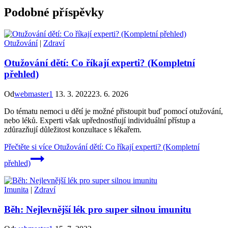
Podobné příspěvky
Otužování
|
Zdraví
Otužování dětí: Co říkají experti? (Kompletní
přehled)
Od
webmaster1
13. 3. 2022
23. 6. 2026
Do tématu nemoci u dětí je možné přistoupit buď pomocí otužování,
nebo léků. Experti však upřednostňují individuální přístup a
zdůrazňují důležitost konzultace s lékařem.
Přečtěte si více
Otužování dětí: Co říkají experti? (Kompletní
přehled)
Imunita
|
Zdraví
Běh: Nejlevnější lék pro super silnou imunitu