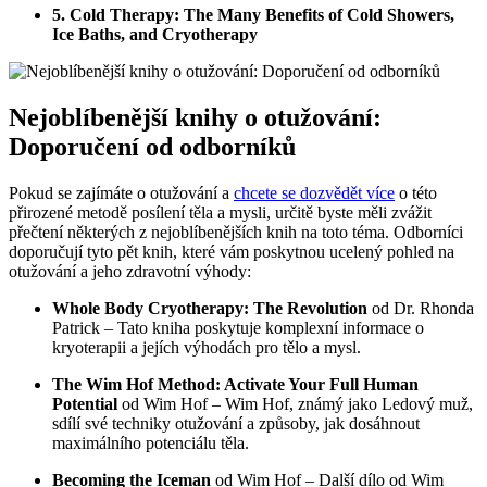
5. Cold Therapy: The Many Benefits of Cold Showers,
Ice Baths, and Cryotherapy
Nejoblíbenější knihy o otužování:
Doporučení od odborníků
Pokud se zajímáte o otužování a
chcete se dozvědět více
o této
přirozené metodě posílení těla a mysli, určitě byste měli zvážit
přečtení některých z nejoblíbenějších knih na toto téma. Odborníci
doporučují tyto pět knih, které vám poskytnou ucelený pohled na
otužování a jeho zdravotní výhody:
Whole Body Cryotherapy: The Revolution
od Dr. Rhonda
Patrick – Tato kniha poskytuje komplexní informace o
kryoterapii a jejích výhodách pro tělo a mysl.
The Wim Hof Method: Activate Your Full Human
Potential
od Wim Hof – Wim Hof, známý jako Ledový muž,
sdílí své techniky otužování a způsoby, jak dosáhnout
maximálního potenciálu těla.
Becoming the Iceman
od Wim Hof – Další dílo od Wim