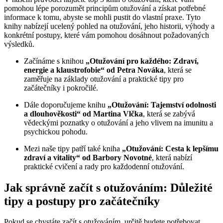
pomohou lépe porozumět principům otužování a získat potřebné
informace k tomu, abyste se mohli pustit do vlastní praxe. Tyto
knihy nabízejí ucelený pohled na otužování, jeho historii, výhody a
konkrétní postupy, které vám pomohou dosáhnout požadovaných
výsledků.
Začínáme s knihou
„Otužování pro každého: Zdraví,
energie a klaustrofobie“ od Petra Nováka
, která se
zaměřuje na základy otužování a praktické tipy pro
začátečníky i pokročilé.
Dále doporučujeme knihu
„Otužování: Tajemství odolnosti
a dlouhověkosti“ od Martina Vlčka
, která se zabývá
vědeckými poznatky o otužování a jeho vlivem na imunitu a
psychickou pohodu.
Mezi naše tipy patří také kniha
„Otužování: Cesta k lepšímu
zdraví a vitality“ od Barbory Novotné
, která nabízí
praktické cvičení a rady pro každodenní otužování.
Jak správně začít s otužováním: Důležité
tipy a postupy pro začátečníky
Pokud se chystáte začít s otužováním, určitě budete potřebovat