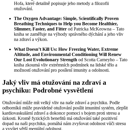
Hofa, které detailně popisuje jeho metody a filozofii
otužování.
The Oxygen Advantage: Simple, Scientifically Proven
Breathing Techniques to Help you Become Healthier,
Slimmer, Faster, and Fitter
od Patricka McKeowna – Tato
kniha se zaměřuje na výhody správného dýchání a jeho vliv
na zdraví a výkon.
What Doesn’t Kill Us: How Freezing Water, Extreme
Altitude, and Environmental Conditioning Will Renew
Our Lost Evolutionary Strength
od Scotta Carneyho – Tato
kniha zkoumá vliv extrémních podmínek na lidské tělo a
možností otužování pro posílení imunity a odolnosti.
Jaký vliv má otužování na zdraví a
psychiku: Podrobné vysvětlení
Otužování může mít velký vliv na naše zdraví a psychiku. Podle
odborníků může pravidelné otužování posílit imunitní systém, zlepšit
kardiovaskulární zdraví a dokonce pomoci s bojem proti stresu a
úzkosti. Kromě fyzických benefitů má otužování také pozitivní
dopad na naši psychiku, pomáhá nám zvyšovat odolnost vůči stresu
a vyvíjet větší mentální odolnost.