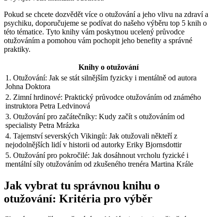
Pokud se chcete dozvědět více o otužování a jeho vlivu na zdraví a
psychiku, doporučujeme se podívat do našeho výběru top 5 knih o
této tématice. Tyto knihy vám poskytnou ucelený průvodce
otužováním a pomohou vám pochopit jeho benefity a správné
praktiky.
Knihy o otužování
1. Otužování: Jak se stát silnějším fyzicky i mentálně od autora
Johna Doktora
2. Zimní hrdinové: Praktický průvodce otužováním od známého
instruktora Petra Ledvinová
3. Otužování pro začátečníky: Kudy začít s otužováním od
specialisty Petra Mrázka
4. Tajemství severských Vikingů: Jak otužovali někteří z
nejodolnějších lidí v historii od autorky Eriky Bjornsdottir
5. Otužování pro pokročilé: Jak dosáhnout vrcholu fyzické i
mentální síly otužováním od zkušeného trenéra Martina Krále
Jak vybrat tu správnou knihu o
otužování: Kritéria pro výběr