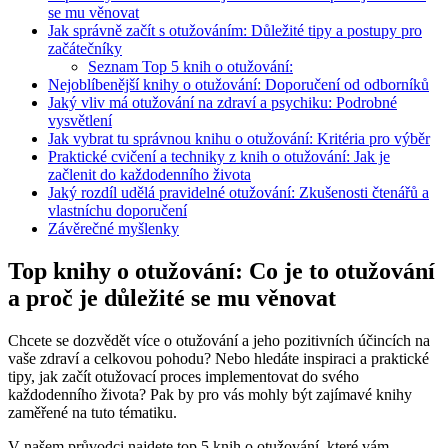
se mu věnovat
Jak správně začít s otužováním: Důležité tipy a postupy pro
začátečníky
Seznam Top 5 knih o otužování:
Nejoblíbenější knihy o otužování: Doporučení od odborníků
Jaký vliv má otužování na zdraví a psychiku: Podrobné
vysvětlení
Jak vybrat tu správnou knihu o otužování: Kritéria pro výběr
Praktické cvičení a techniky z knih o otužování: Jak je
začlenit do každodenního života
Jaký rozdíl udělá pravidelné otužování: Zkušenosti čtenářů a
vlastníchu doporučení
Závěrečné myšlenky
Top knihy o otužování: Co je to otužování
a proč je důležité se mu věnovat
Chcete se dozvědět více o otužování a jeho pozitivních účincích na
vaše zdraví a celkovou pohodu? Nebo hledáte inspiraci a praktické
tipy, jak začít otužovací proces implementovat do svého
každodenního života? Pak by pro vás mohly být zajímavé knihy
zaměřené na tuto tématiku.
V našem průvodci najdete top 5 knih o otužování, které vám