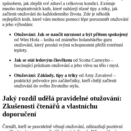
způsobem, jak zlepšit své zdraví a celkovou kondici. Existuje
mnoho inspirativních knih, které nabízejí různé tipy a triky, jak
začlenit otužování do každodenního života. Zde je několik
nejlepších knih, které vám mohou pomoci lépe porozumět otužování
a jeho výhodám:
Otužování: Jak se naučit mrznout a být přitom spokojený
od Wim Hofa – kniha od známého holandského guru
otužování, který proslul svými schopnostmi přežít extrémní
teploty.
Jak se stát ledovým člověkem
od Scotta Carneyho –
fascinující průzkum otužování a jeho vlivu na tělo i mysl.
Otužování: Základy, tipy a triky
od Amy Zavalové –
praktický průvodce pro začátečníky, kteří chtějí začlenit
otužování do svého životního stylu.
Jaký rozdíl udělá pravidelné otužování:
Zkušenosti čtenářů a vlastníchu
doporučení
Čtenáři, kteří se pravidelně věnují otužování, zdůrazňují pozitivní