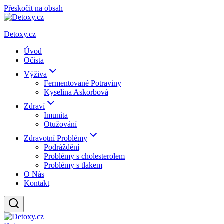
Přeskočit na obsah
Detoxy.cz
Úvod
Očista
Výživa
Fermentované Potraviny
Kyselina Askorbová
Zdraví
Imunita
Otužování
Zdravotní Problémy
Podráždění
Problémy s cholesterolem
Problémy s tlakem
O Nás
Kontakt