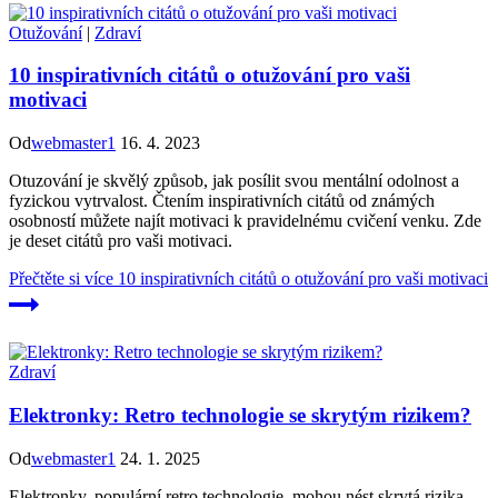
Otužování
|
Zdraví
10 inspirativních citátů o otužování pro vaši
motivaci
Od
webmaster1
16. 4. 2023
Otuzování je skvělý způsob, jak posílit svou mentální odolnost a
fyzickou vytrvalost. Čtením inspirativních citátů od známých
osobností můžete najít motivaci k pravidelnému cvičení venku. Zde
je deset citátů pro vaši motivaci.
Přečtěte si více
10 inspirativních citátů o otužování pro vaši motivaci
Zdraví
Elektronky: Retro technologie se skrytým rizikem?
Od
webmaster1
24. 1. 2025
Elektronky, populární retro technologie, mohou nést skrytá rizika