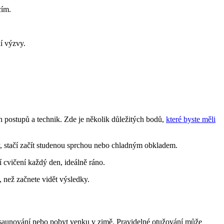
cím.
í výzvy.
 postupů a technik. Zde je několik důležitých bodů,
které byste měli
y, stačí začít studenou sprchou nebo chladným obkladem.
 cvičení každý den, ideálně ráno.
, než začnete vidět výsledky.
a, saunování nebo pobyt venku v zimě. Pravidelné otužování může