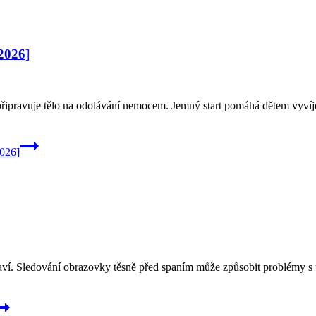
2026]
a připravuje tělo na odolávání nemocem. Jemný start pomáhá dětem vyví
026]
aví. Sledování obrazovky těsně před spaním může způsobit problémy s us