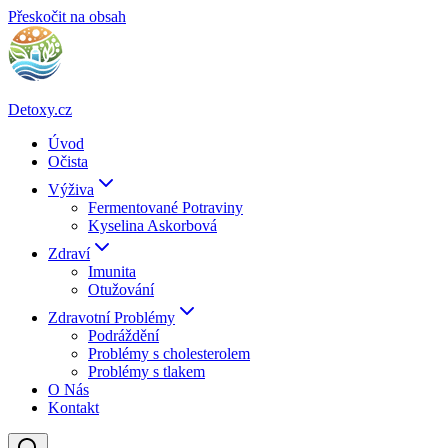
Přeskočit na obsah
Detoxy.cz
Úvod
Očista
Výživa
Fermentované Potraviny
Kyselina Askorbová
Zdraví
Imunita
Otužování
Zdravotní Problémy
Podráždění
Problémy s cholesterolem
Problémy s tlakem
O Nás
Kontakt