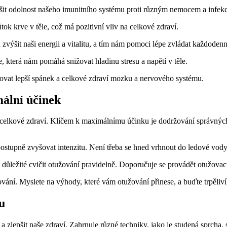
šit odolnost našeho imunitního systému proti různým nemocem a infek
k krve v těle, což má pozitivní vliv na celkové zdraví.
zvýšit naši energii a vitalitu, a tím nám pomoci lépe zvládat každodenn
, která nám pomáhá snižovat hladinu stresu a napětí v těle.
ovat lepší spánek a celkové zdraví mozku a nervového systému.
ální účinek
 celkové zdraví. Klíčem k maximálnímu účinku je dodržování správných
postupně zvyšovat intenzitu. Není třeba se hned vrhnout do ledové vod
ůležité cvičit otužování pravidelně. Doporučuje se provádět otužovací
vání. Myslete na výhody, které vám otužování přinese, a buďte trpěliví
u
a zlepšit naše zdraví. Zahrnuje různé techniky, jako je studená sprch