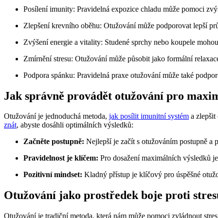
Posílení imunity: Pravidelná expozice chladu může pomoci zvý
Zlepšení krevního oběhu: Otužování může podporovat lepší průto
Zvýšení energie a vitality: Studené sprchy nebo koupele mohou 
Zmírnění stresu: Otužování může působit jako formální relaxace
Podpora spánku: Pravidelná praxe otužování může také podpor
Jak správně provádět otužování pro maxim
Otužování je jednoduchá metoda,
jak posílit imunitní systém
a zlepšit
znát
, abyste dosáhli optimálních výsledků:
Začněte postupně:
Nejlepší je začít s otužováním postupně a 
Pravidelnost je klíčem:
Pro dosažení maximálních výsledků je d
Pozitivní mindset:
Kladný přístup je klíčový pro úspěšné otužo
Otužování jako prostředek boje proti stres
Otužování je tradiční metoda, která nám může pomoci zvládnout stres 