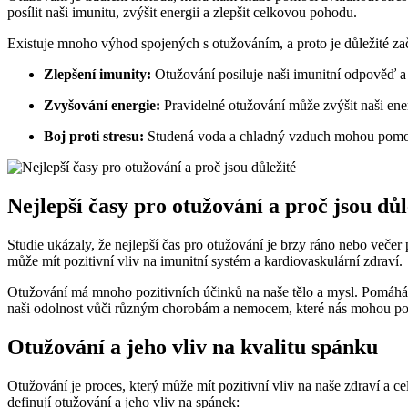
posílit naši imunitu, zvýšit energii a zlepšit celkovou pohodu.
Existuje mnoho výhod spojených s otužováním, a proto je důležité začl
Zlepšení imunity:
Otužování posiluje naši imunitní odpověď 
Zvyšování energie:
Pravidelné otužování může zvýšit naši energ
Boj proti stresu:
Studená voda a chladný vzduch mohou pomoci 
Nejlepší časy pro otužování a proč jsou důl
Studie ukázaly, že nejlepší čas pro otužování je brzy ráno nebo veče
může mít pozitivní vliv na imunitní systém a kardiovaskulární zdraví.
Otužování má mnoho pozitivních účinků na naše tělo a mysl. Pomáhá z
naši odolnost vůči různým chorobám a nemocem, které nás mohou po
Otužování a jeho vliv na kvalitu spánku
Otužování je proces, který může mít pozitivní vliv na naše zdraví a ce
definují otužování a jeho vliv na spánek: