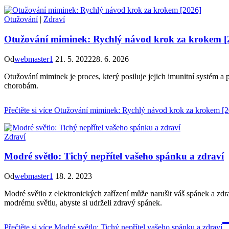
Otužování
|
Zdraví
Otužování miminek: Rychlý návod krok za krokem [
Od
webmaster1
21. 5. 2022
28. 6. 2026
Otužování miminek je proces, který posiluje jejich imunitní systém 
chorobám.
Přečtěte si více
Otužování miminek: Rychlý návod krok za krokem [2
Zdraví
Modré světlo: Tichý nepřítel vašeho spánku a zdraví
Od
webmaster1
18. 2. 2023
Modré světlo z elektronických zařízení může narušit váš spánek a zdr
modrému světlu, abyste si udrželi zdravý spánek.
Přečtěte si více
Modré světlo: Tichý nepřítel vašeho spánku a zdraví