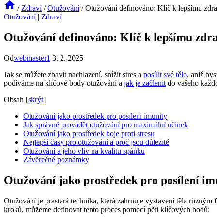
/
Zdraví
/
Otužování
/
Otužování definováno: Klíč k lepšímu zdra
Otužování
|
Zdraví
Otužování definováno: Klíč k lepšímu zdra
Od
webmaster1
3. 2. 2025
Jak se můžete zbavit nachlazení, snížit stres a
posílit své tělo
, aniž by
podíváme na klíčové body otužování a
jak je začlenit
do vašeho každo
Obsah
[
skrýt
]
Otužování jako prostředek pro posílení imunity
Jak správně provádět otužování pro maximální účinek
Otužování jako prostředek boje proti stresu
Nejlepší časy pro otužování a proč jsou důležité
Otužování a jeho vliv na kvalitu spánku
Závěrečné poznámky
Otužování jako prostředek pro posílení im
Otužování je prastará technika, která zahrnuje vystavení těla různý
kroků, můžeme definovat tento proces pomocí pěti klíčových bodů: