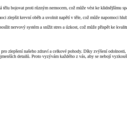
á tělu bojovat proti různým nemocem, což může vést ke klidnějšímu sp
i zlepšit krevní oběh a uvolnit napětí v těle, což může napomoci hl
ílit nervový systém a snížit stres a úzkost, což může přispět ke kval
j pro zlepšení našeho zdraví a celkové pohody. Díky zvýšení odolnosti, 
jmenších detailů. Proto vyzývám každého z vás, aby se nebojí vyzkoušet