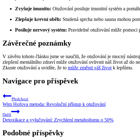
Zvyšuje imunitu:
Otužování posiluje imunitní systém a pomáh
Zlepšuje krevní oběh:
Studená sprcha nebo sauna mohou pomoc
Posiluje nervový systém:
Pravidelné otužování může pomoci pos
Závěrečné poznámky
V závěru tohoto článku jsme se naučili, že otužování je mocný nástro
zlepšení mentálního zdraví může otužování ovlivnit náš život až do ne
Zkuste otužování a uvidíte, že to
může změnit váš život
k lepšímu.
Navigace pro příspěvek
Předchozí
Wim Hofova metoda: Revoluční přístup k otužování
Další
Detoxikace a vylučování: Zrychlení metabolismu o 50%
Podobné příspěvky