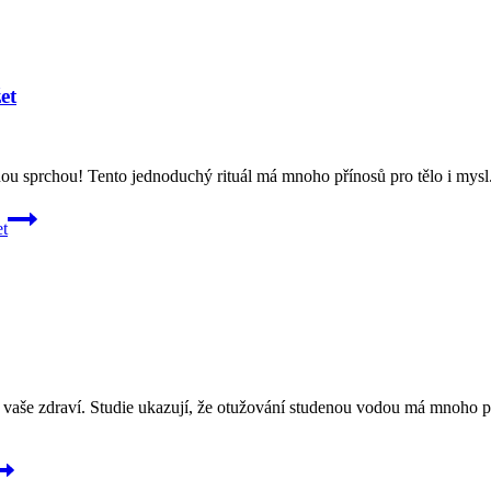
et
u sprchou! Tento jednoduchý rituál má mnoho přínosů pro tělo i mysl. P
et
o vaše zdraví. Studie ukazují, že otužování studenou vodou má mnoho p