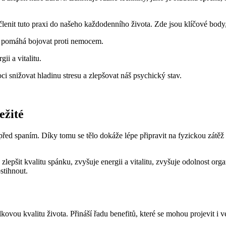
enit tuto praxi do našeho každodenního života. Zde jsou klíčové body, 
a pomáhá bojovat proti nemocem.
ii a vitalitu.
snižovat hladinu stresu a zlepšovat náš psychický stav.
ežité
r před spaním. Díky tomu se tělo dokáže lépe připravit na fyzickou zátě
lepšit kvalitu spánku, zvyšuje energii a vitalitu, zvyšuje odolnost o
stihnout.
lkovou kvalitu života. Přináší řadu benefitů, které se mohou projevit i 