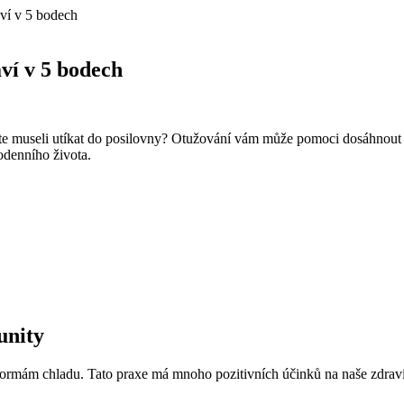
ví v 5 bodech
ví v 5 bodech
ste museli utíkat do posilovny? Otužování vám může pomoci dosáhnout 
denního života.
unity
m formám chladu. Tato praxe má mnoho pozitivních účinků na naše zdra