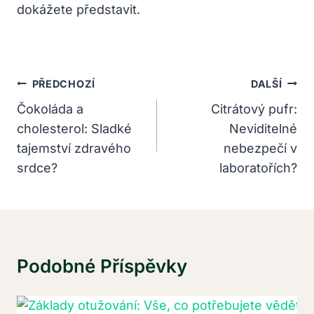
dokážete představit.
Navigace
PŘEDCHOZÍ
DALŠÍ
Pro
Čokoláda a
Citrátový pufr:
cholesterol: Sladké
Neviditelné
Příspěvek
tajemství zdravého
nebezpečí v
srdce?
laboratořích?
Podobné Příspěvky