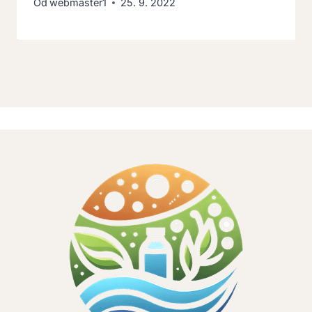
Od
webmaster1
25. 9. 2022