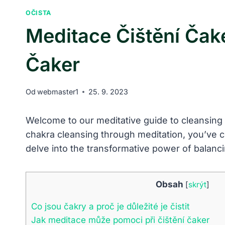
OČISTA
Meditace Čištění Čake
Čaker
Od
webmaster1
25. 9. 2023
Welcome to⁤ our meditative guide to cleansing the
chakra cleansing through meditation, ‌you’ve co
delve‍ into⁣ the transformative power of balanci
Obsah
[
skrýt
]
Co⁢ jsou čakry‌ a proč je důležité je čistit
Jak meditace může pomoci při čištění čaker