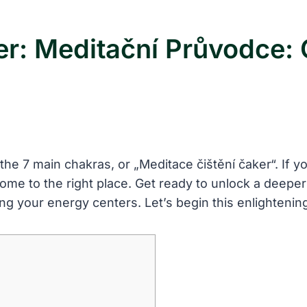
r: Meditační Průvodce: 
 ‌7⁤ main chakras, or „Meditace čištění​ čaker“. If you
me⁣ to the right place. Get ready ⁢to unlock a ⁣deeper
ng​ your energy centers. Let’s​ begin this enlightenin