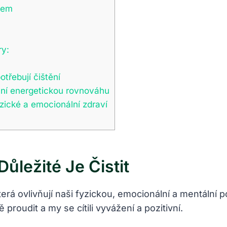
okem
ry:
otřebují čištění
lní energetickou‌ rovnováhu
ické a ​emocionální‍ zdraví
Důležité Je Čistit
rá ovlivňují naši fyzickou, ⁢emocionální ⁤a mentální p
proudit a my se cítili vyvážení a pozitivní.