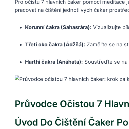
Pro očistu 7⁢ hlavních čaker pomocí meditace je
pracovat⁢ na čištění jednotlivých čaker prostř
Korunní čakra (Sahasrára):
Vizualizujte bí
Třetí oko čakra (Ádžňá):
Zaměřte se ⁢na stř
Harthi čakra ⁢(Anáhata):
Soustřeďte se na ‍
Průvodce​ Očistou ‌7 Hlavn
Úvod Do Čištění Čaker ⁤p