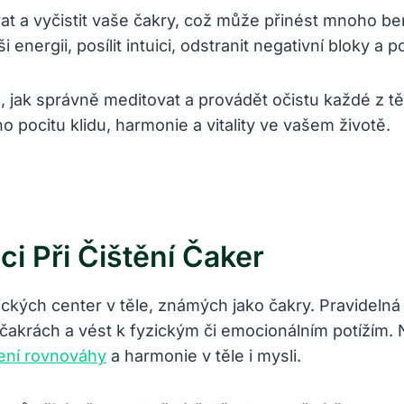
t a vyčistit vaše čakry, což‌ může​ přinést mnoho be
energii, posílit intuici,⁢ odstranit⁢ negativní bloky a⁤
 jak ⁢správně meditovat a provádět očistu ​každé‌ z tě
pocitu ⁣klidu,⁣ harmonie a vitality ve ⁢vašem ‌životě.
 Při Čištění Čaker
ckých center v těle, známých ‍jako čakry. Pravidelná 
čakrách a vést k⁢ fyzickým či ‌emocionálním potížím. 
ení rovnováhy
a ‍harmonie v těle i‍ mysli.