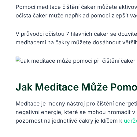
Pomocí meditace čištění čaker můžete aktivova
očista‍ čaker může například ​pomoci zlepšit vaši 
V průvodci očistou 7 hlavních čaker se dozvíte,
meditacemi na čakry⁢ můžete dosáhnout ​většího⁢ 
Jak Meditace Může Pomoci
Meditace je mocný‍ nástroj pro čištění energeti
negativní energie, které​ se mohou hromadit v 
‍pozornost na jednotlivé čakry je klíčem⁢ k
udrž