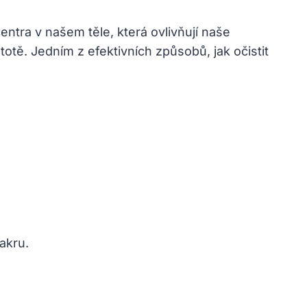
 centra v našem ‍těle, která ⁣ovlivňují‍ naše
stotě. Jedním z efektivních způsobů,⁤ jak očistit‌
.
akru.