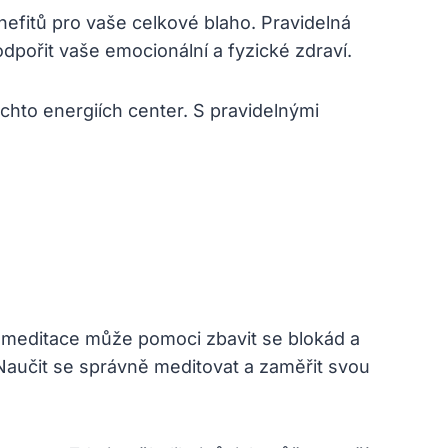
nefitů pro vaše celkové blaho. Pravidelná
 podpořit vaše emocionální a fyzické‌ zdraví.
chto​ energiích center. S pravidelnými‌
meditace ​může ⁣pomoci ‍zbavit se ⁢blokád a
⁤Naučit se správně​ meditovat a zaměřit svou