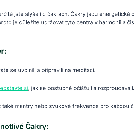
určitě jste​ slyšeli ⁤o ​čakrách. Čakry‍ jsou ‌energetická
proto⁢ je důležité udržovat ⁤tyto centra v harmonii a či
r:
‍se ⁣uvolnili a připravili⁤ na​ meditaci.
edstavte si
, jak se postupně‍ očišťují a ⁤rozproudávají
ít také⁢ mantry nebo zvukové ‍frekvence pro každou⁢ č
notlivé⁣ Čakry: