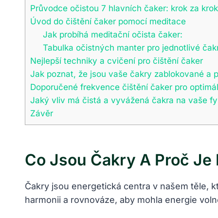
Průvodce​ očistou ‌7 hlavních čaker: krok⁢ za ⁢kr
Úvod do čištění čaker ⁤pomocí ⁣meditace
Jak probíhá ‌meditační očista čaker:
Tabulka očistných ‍manter ⁢pro jednotlivé⁣ čak
Nejlepší techniky a cvičení‌ pro čištění čaker
Jak poznat, ⁤že ‍jsou vaše čakry ⁣zablokované a p
Doporučené frekvence ‍čištění čaker pro optimá
Jaký vliv má čistá a vyvážená čakra na vaše‍ fyz
Závěr
Co⁢ Jsou Čakry‌ A Proč Je 
Čakry jsou energetická ​centra v našem těle, kte
harmonii a‍ rovnováze, aby mohla energie volně ‌