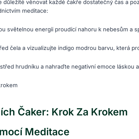
 důležité věnovat ⁣každé čakře⁤ dostatečný ​čas a pozo
ednictvím meditace:
lou světelnou energii proudící ​nahoru k nebesům ​a⁤ s
ed⁣ čela a vizualizujte indigo⁣ modrou barvu, která proč
střed⁣ hrudníku a‌ nahraďte negativní emoce láskou 
ích Čaker: Krok⁢ Za ⁢krokem
omocí ⁣meditace