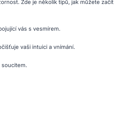
rnost. Zde je několik ⁣tipů, jak můžete začít
pojující ⁤vás s vesmírem.
išťuje vaši intuici‍ a vnímání.
a soucitem.