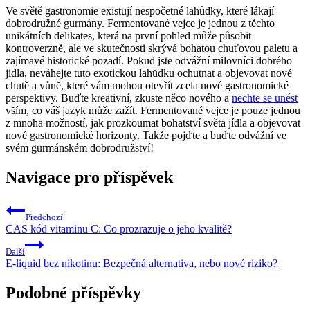
Ve světě gastronomie existují nespočetné lahůdky, které lákají
dobrodružné gurmány. Fermentované vejce je jednou z těchto
unikátních delikates, která na první pohled může působit
kontroverzně, ale ve skutečnosti skrývá bohatou chuťovou paletu a
zajímavé historické pozadí. Pokud jste odvážní milovníci dobrého
jídla, neváhejte tuto exotickou lahůdku ochutnat a objevovat nové
chutě a vůně, které vám mohou otevřít zcela nové gastronomické
perspektivy. Buďte kreativní, zkuste něco nového a
nechte se unést
vším, co váš jazyk může zažít. Fermentované vejce je pouze jednou
z mnoha možností, jak prozkoumat bohatství světa jídla a objevovat
nové gastronomické horizonty. Takže pojďte a buďte odvážní ve
svém gurmánském dobrodružství!
Navigace pro příspěvek
Předchozí
CAS kód vitaminu C: Co prozrazuje o jeho kvalitě?
Další
E-liquid bez nikotinu: Bezpečná alternativa, nebo nové riziko?
Podobné příspěvky