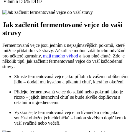
Vitamin D
6% DDD
Jak začlenit fermentované vejce do vaší
stravy
Fermentovaná vejce jsou jedním z nejzajímavějších pokrmů, které
můžete přidat do své stravy. Ačkoli se mohou zdát trochu odvážné
pro některé gurmány,
mají mnoho výhod
a jsou plné chutě. Zde je
několik tipů, jak začlenit fermentovaná vejce do vaší každodenní
stravy:
Zkuste fermentovaná vejce jako přílohu k vašemu oblíbenému
jídlu – dodají mu kyselou a pikantní chuť, která ho okoření.
Přidejte fermentovaná vejce do salátů nebo pokrmů jako je
rizoto – jejich intenzivní chuť se bude skvěle doplňovat s
ostatními ingrediencemi.
Vyzkoušejte fermentovaná vejce na lívanečku nebo jako
součást obložených chlebíčků – budou skvělým doplňkem k
vaší svačině nebo večeři.