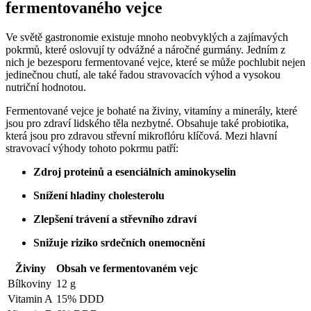
fermentovaného vejce
Ve světě gastronomie existuje mnoho neobvyklých a zajímavých
pokrmů, které oslovují ty odvážné a náročné gurmány. Jedním z
nich je bezesporu fermentované vejce, které se může pochlubit nejen
jedinečnou chutí, ale také řadou stravovacích výhod a vysokou
nutriční hodnotou.
Fermentované vejce je bohaté na živiny, vitamíny a minerály, které
jsou pro zdraví lidského těla nezbytné. Obsahuje také probiotika,
která jsou pro zdravou střevní mikroflóru klíčová. Mezi hlavní
stravovací výhody tohoto pokrmu patří:
Zdroj proteinů a esenciálních aminokyselin
Snížení hladiny cholesterolu
Zlepšení trávení a střevního zdraví
Snižuje riziko srdečních onemocnění
Živiny
Obsah ve fermentovaném vejc
Bílkoviny
12 g
Vitamin A
15% DDD