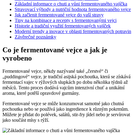
Základní informace o chuti a vůni fermentovaného vajíčka
Stravovací výhody a nutriční hodnota fermentovaného vejce
Jak začlenit fermentované vejce do vaší stravy
Tipy na kombinace a recepty s fermentovanými vejci
Historie a tradiční využití fermentovaných vajíček
Moderní trendy a inovace v oblasti fermentovaných potravin
Závěrečné poznámky
Co je fermentované vejce a jak je
vyrobeno
Fermentované vejce, někdy nazývané také „čerstvé“ či
„puddingové“ vejce, je tradiční asijská pochoutka, která se získává
fermentací vajec v rýžových slupkách po dobu několika týdnů až
měsíců. Tento proces dodává vajcům intenzivní chuť a unikátní
aroma, které potěší opravdové gurmány.
Fermentované vejce se může konzumovat samotné jako chutná
pochoutka nebo se používá jako ingredience k různým pokrmům.
Můžete je přidat do polévek, salátů, stir-fry jídel nebo je servírovat
jako součást mísy s rýží.