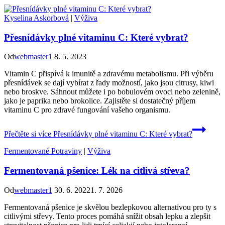
Kyselina Askorbová
|
Výživa
Přesnídávky plné vitaminu C: Které vybrat?
Od
webmaster1
8. 5. 2023
Vitamin C přispívá k imunitě a zdravému metabolismu. Při výběru
přesnídávek se dají vybírat z řady možností, jako jsou citrusy, kiwi
nebo broskve. Sáhnout můžete i po bobulovém ovoci nebo zelenině,
jako je paprika nebo brokolice. Zajistěte si dostatečný příjem
vitaminu C pro zdravé fungování vašeho organismu.
Přečtěte si více
Přesnídávky plné vitaminu C: Které vybrat?
Fermentované Potraviny
|
Výživa
Fermentovaná pšenice: Lék na citlivá střeva?
Od
webmaster1
30. 6. 2022
1. 7. 2026
Fermentovaná pšenice je skvělou bezlepkovou alternativou pro ty s
citlivými střevy. Tento proces pomáhá snížit obsah lepku a zlepšit