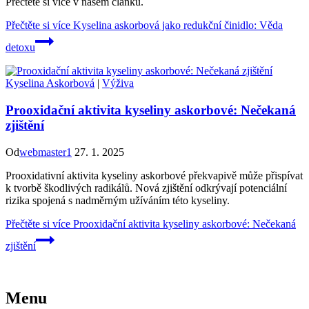
Přečtěte si více v našem článku.
Přečtěte si více
Kyselina askorbová jako redukční činidlo: Věda
detoxu
Kyselina Askorbová
|
Výživa
Prooxidační aktivita kyseliny askorbové: Nečekaná
zjištění
Od
webmaster1
27. 1. 2025
Prooxidativní aktivita kyseliny askorbové překvapivě může přispívat
k tvorbě škodlivých radikálů. Nová zjištění odkrývají potenciální
rizika spojená s nadměrným užíváním této kyseliny.
Přečtěte si více
Prooxidační aktivita kyseliny askorbové: Nečekaná
zjištění
Menu