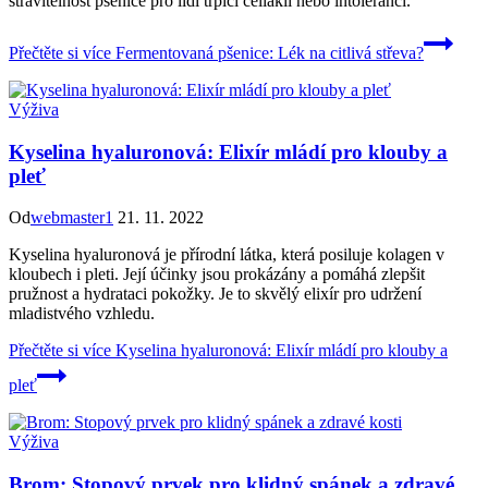
stravitelnost pšenice pro lidi trpící celiakií nebo intolerancí.
Přečtěte si více
Fermentovaná pšenice: Lék na citlivá střeva?
Výživa
Kyselina hyaluronová: Elixír mládí pro klouby a
pleť
Od
webmaster1
21. 11. 2022
Kyselina hyaluronová je přírodní látka, která posiluje kolagen v
kloubech i pleti. Její účinky jsou prokázány a pomáhá zlepšit
pružnost a hydrataci pokožky. Je to skvělý elixír pro udržení
mladistvého vzhledu.
Přečtěte si více
Kyselina hyaluronová: Elixír mládí pro klouby a
pleť
Výživa
Brom: Stopový prvek pro klidný spánek a zdravé