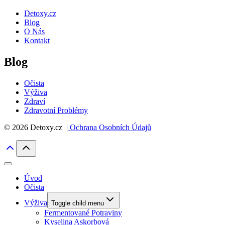
Detoxy.cz
Blog
O Nás
Kontakt
Blog
Očista
Výživa
Zdraví
Zdravotní Problémy
© 2026 Detoxy.cz |
Ochrana Osobních Údajů
Úvod
Očista
Výživa
Toggle child menu
Fermentované Potraviny
Kyselina Askorbová