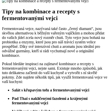
Tipy na kombinace a recepty s
fermentovanými vejci
Fermentovaná vejce, nazývaná také často „černý diamant“, jsou
skvělou alternativou k běžným vařeným vajíčkům a mohou přidat
do vašich jídel zcela nový rozměr chuti. Tyto vejce jsou bohatá na
probiotika a enzymy, které jsou pro náš trávicí systém velice
prospěšné. Díky své intenzivní chuti a aromatu jsou ideální pro
odvážné gurmány, kteří si rádi vychutnají nové a originální
kombinace.
Pokud hledáte inspiraci na zajímavé kombinace a recepty s
fermentovanými vejci, nejste sami. Existuje mnoho způsobů, jak
tuto delikatesu začlenit do vaší kuchyně a vytvořit s ní skvělé
pokrmy. Zde najdete několik tipů, jak využít fermentovaná vejce ve
vaší kuchyni:
Salát s křupavým tofu a fermentovanými vejci
Pad Thai s naklíčenými fazolemi a krájenými
fermentovanými vejci