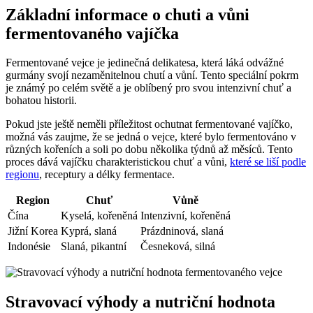
Základní informace o chuti a vůni
fermentovaného vajíčka
Fermentované vejce je jedinečná delikatesa, která láká odvážné
gurmány svojí nezaměnitelnou chutí a vůní. Tento speciální pokrm
je známý po celém světě a je oblíbený pro svou intenzivní chuť a
bohatou historii.
Pokud jste ještě neměli příležitost ochutnat fermentované vajíčko,
možná vás zaujme, že se jedná o vejce, které bylo fermentováno v
různých kořeních a soli po dobu několika týdnů až měsíců. Tento
proces dává vajíčku charakteristickou chuť a vůni,
které se liší podle
regionu
, receptury a délky fermentace.
Region
Chuť
Vůně
Čína
Kyselá, kořeněná
Intenzivní, kořeněná
Jižní Korea
Kyprá, slaná
Prázdninová, slaná
Indonésie
Slaná, pikantní
Česneková, silná
Stravovací výhody a nutriční hodnota