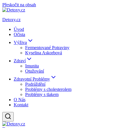
Přeskočit na obsah
Detoxy.cz
Úvod
Očista
Výživa
Fermentované Potraviny
Kyselina Askorbová
Zdraví
Imunita
Otužování
Zdravotní Problémy
Podráždění
Problémy s cholesterolem
Problémy s tlakem
O Nás
Kontakt