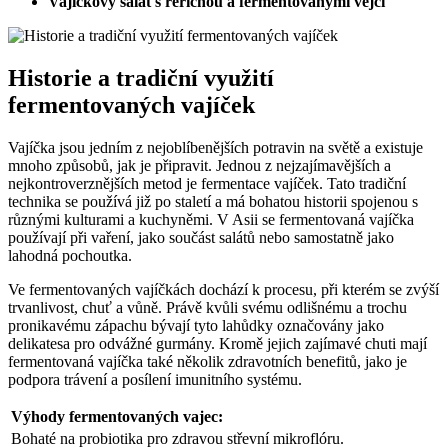
Vajíčkový salát s řeřichou a fermentovanými vejci
Historie a tradiční využití
fermentovaných vajíček
Vajíčka jsou jedním z nejoblíbenějších potravin na světě a existuje
mnoho způsobů, jak je připravit. Jednou z nejzajímavějších a
nejkontroverznějších metod je fermentace vajíček. Tato tradiční
technika se používá již po staletí a má bohatou historii spojenou s
různými kulturami a kuchyněmi. V Asii se fermentovaná vajíčka
používají při vaření, jako součást salátů nebo samostatně jako
lahodná pochoutka.
Ve fermentovaných vajíčkách dochází k procesu, při kterém se zvýší
trvanlivost, chuť a vůně. Právě kvůli svému odlišnému a trochu
pronikavému zápachu bývají tyto lahůdky označovány jako
delikatesa pro odvážné gurmány. Kromě jejich zajímavé chuti mají
fermentovaná vajíčka také několik zdravotních benefitů, jako je
podpora trávení a posílení imunitního systému.
Výhody fermentovaných vajec:
Bohaté na probiotika pro zdravou střevní mikroflóru.