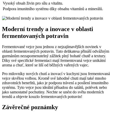
Vysoký obsah živin pro sílu a vitalitu.
Podpora imunitního systému díky obsahu vitamínů a minerálů.
Moderní trendy a inovace v oblasti
fermentovaných potravin
Fermentované vejce jsou jednou z nejzajímavějších novinek v
oblasti fermentovaných potravin. Tato delikatesa přináší odvážným
gurmánům nezapomenutelný zážitek plný bohaté chutě a textury.
Díky své specifické fermentaci mají fermentovaná vejce unikátní
aroma a chuť, které se liší od běžných vařených vajec.
Pro milovníky nových chutí a inovací v kuchyni jsou fermentovaná
vejce skvělou volbou. Kromě své lahodné chuti mají také mnoho
zdravotních benefitů, jako je podpora trávení a posílení imunitního
systému. Tyto vejce jsou ideální přísadou do salátů, polévek nebo
jako samostatné pochutiny. Nechte se unést do světa moderních
trendů a objevte kouzlo fermentovaných potravin!
Závěrečné poznámky