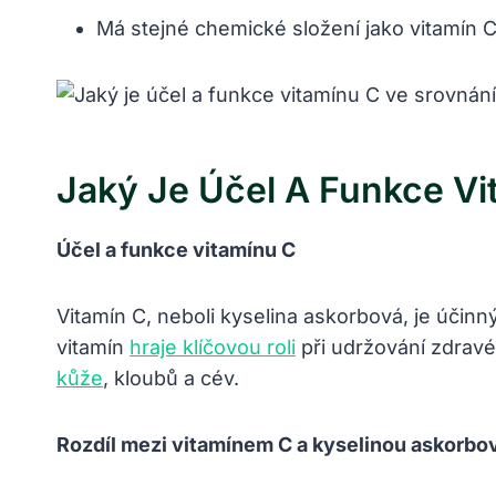
Má stejné chemické složení jako vitamín 
Jaký Je Účel A Funkce Vi
Účel a funkce vitamínu C
Vitamín C, neboli kyselina askorbová, je účin
vitamín
hraje klíčovou roli
při udržování zdravé
kůže
, kloubů a cév.
Rozdíl mezi vitamínem C a kyselinou askorbo