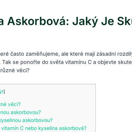
na Askorbová: Jaký Je Sk
teré často zaměňujeme, ale které mají zásadní rozd
. Tak se ponořte do světa vitamínu C a objevte skut
ýt
]
zné věci?
linou askorbovou?
 kyselinou askorbovou?
: vitamín C nebo kyselina askorbová?