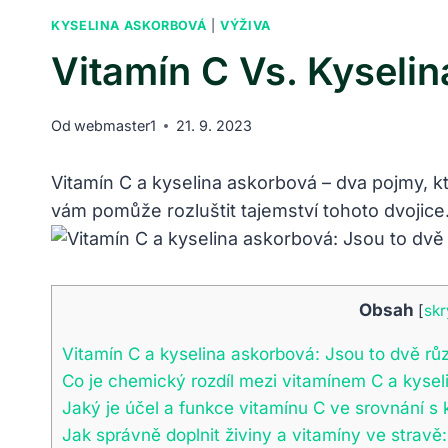
KYSELINA ASKORBOVÁ
|
VÝŽIVA
Vitamín C Vs. Kyseli
Od
webmaster1
21. 9. 2023
Vitamín C a kyselina askorbová – dva pojmy, k
vám pomůže rozluštit tajemství tohoto dvojice
Obsah
[
skr
Vitamín C a kyselina askorbová: Jsou to dvě rů
Co je chemický rozdíl mezi vitamínem C a kyse
Jaký je účel a funkce vitamínu C ve srovnání s
Jak správně doplnit živiny a vitamíny ve stravě