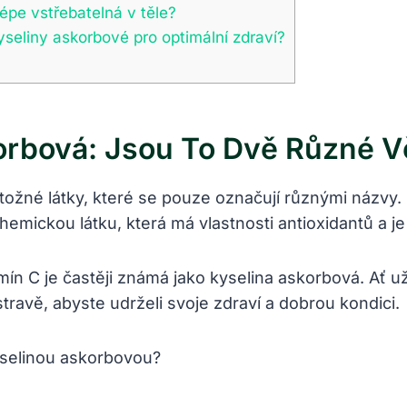
lépe vstřebatelná v těle?
yseliny askorbové pro optimální zdraví?
orbová: Jsou To Dvě Různé V
otožné látky, které se pouze označují různými názvy
emickou látku, která má vlastnosti antioxidantů a je
ín C je častěji známá jako kyselina askorbová. Ať už 
travě, abyste udrželi svoje zdraví a dobrou kondici.