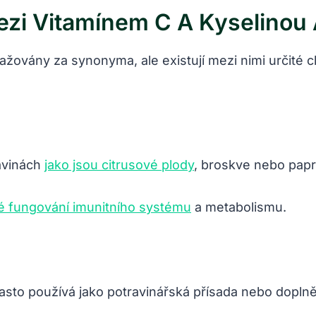
ezi Vitamínem C A Kyselinou
žovány za synonyma, ale existují mezi nimi určité ch
ravinách
jako jsou citrusové plody
, broskve nebo papr
né fungování imunitního systému
a metabolismu.
často používá jako potravinářská přísada nebo doplně