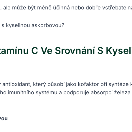
C, ale může být méně účinná nebo dobře vstřebatelná
tamínu C Ve Srovnání S Kyse
ný antioxidant, který působí jako kofaktor při synté
ho imunitního systému a podporuje absorpci železa 
vou