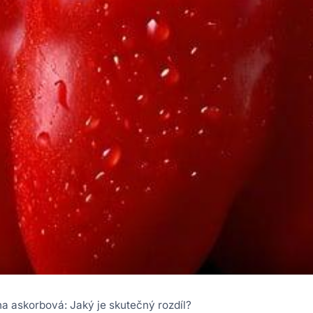
na askorbová: Jaký je skutečný rozdíl?