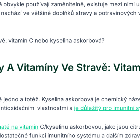
 obvykle používají zaměnitelně, existuje mezi nimi ur
achází ve většině doplňků stravy a potravinových vý
y A Vitamíny Ve Stravě: Vita
ě jedno a totéž. Kyselina askorbová je chemický náze
antioxidačními vlastnostmi a
je důležitý pro imunitní 
haté na vitamín
C/kyselinu askorbovou, jako jsou citr
dostatečné funkci imunitního systému a dalším zdrav