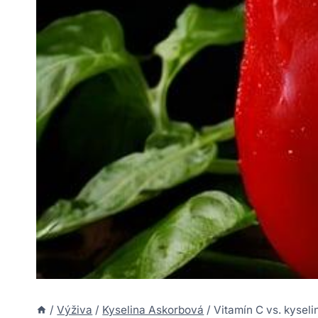
/
Výživa
/
Kyselina Askorbová
/
Vitamín C vs. kyseli