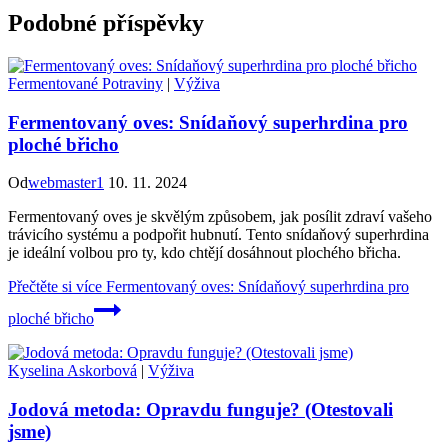
Podobné příspěvky
Fermentované Potraviny
|
Výživa
Fermentovaný oves: Snídaňový superhrdina pro
ploché břicho
Od
webmaster1
10. 11. 2024
Fermentovaný oves je skvělým způsobem, jak posílit zdraví vašeho
trávicího systému a podpořit hubnutí. Tento snídaňový superhrdina
je ideální volbou pro ty, kdo chtějí dosáhnout plochého břicha.
Přečtěte si více
Fermentovaný oves: Snídaňový superhrdina pro
ploché břicho
Kyselina Askorbová
|
Výživa
Jodová metoda: Opravdu funguje? (Otestovali
jsme)