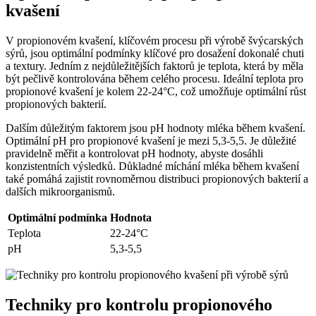
kvašení
V propionovém kvašení, klíčovém procesu při výrobě švýcarských
sýrů, jsou optimální podmínky klíčové pro dosažení dokonalé chuti
a textury. Jedním z nejdůležitějších faktorů je teplota, která by měla
být pečlivě kontrolována během celého procesu. Ideální teplota pro
propionové kvašení je kolem 22-24°C, což umožňuje optimální růst
propionových bakterií.
Dalším důležitým faktorem jsou pH hodnoty mléka během kvašení.
Optimální pH pro propionové kvašení je mezi 5,3-5,5. Je důležité
pravidelně měřit a kontrolovat pH hodnoty, abyste dosáhli
konzistentních výsledků. Důkladné míchání mléka během kvašení
také pomáhá zajistit rovnoměrnou distribuci propionových bakterií a
dalších mikroorganismů.
Optimální podmínka
Hodnota
Teplota
22-24°C
pH
5,3-5,5
Techniky pro kontrolu propionového