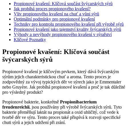
Propionové kvašení: Klíčová součást švýcarských sýrů
Jak probíhá proces propionového kvašení?
Vliv propionového kvašení na chuť a vůni sýrů
Optimální podmínky pro propionové kvašení
Techniky pro kontrolu propionového kvašení při výrobě sýrů
Propionové kvašení jako tajemství kvality švýcarských sýrů
Výhody a nevýhody propionového kvašení v sýrařství
Klíčové Poznatky
Propionové kvašení: Klíčová součást
švýcarských sýrů
Propionové kvašení je klíčovým prvkem, který dává švýcarským
sýrům jejich charakteristickou chuť a aroma. Tento proces je
zodpovědný za vývoj typických děr ve sýrech jako je Emmentaler
nebo Gruyère. Jak probíhá propionové kvašení a proč je tak důležité
pro výsledný produkt?
Propionové bakterie, konkrétně
Propionibacterium
freudenreichii
, jsou používány při výrobě švýcarských sýrů. Tyto
bakterie přeměňují laktát na propionát a oxid uhličitý, což vede k
tvorbě děr ve sýru. Tento proces také přispívá k rozvoji specifické
chuti sýrů a jejich udržení při zrání.