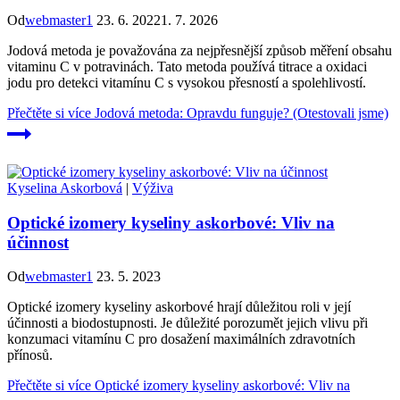
Od
webmaster1
23. 6. 2022
1. 7. 2026
Jodová metoda je považována za nejpřesnější způsob měření obsahu
vitaminu C v potravinách. Tato metoda používá titrace a oxidaci
jodu pro detekci vitamínu C s vysokou přesností a spolehlivostí.
Přečtěte si více
Jodová metoda: Opravdu funguje? (Otestovali jsme)
Kyselina Askorbová
|
Výživa
Optické izomery kyseliny askorbové: Vliv na
účinnost
Od
webmaster1
23. 5. 2023
Optické izomery kyseliny askorbové hrají důležitou roli v její
účinnosti a biodostupnosti. Je důležité porozumět jejich vlivu při
konzumaci vitamínu C pro dosažení maximálních zdravotních
přínosů.
Přečtěte si více
Optické izomery kyseliny askorbové: Vliv na