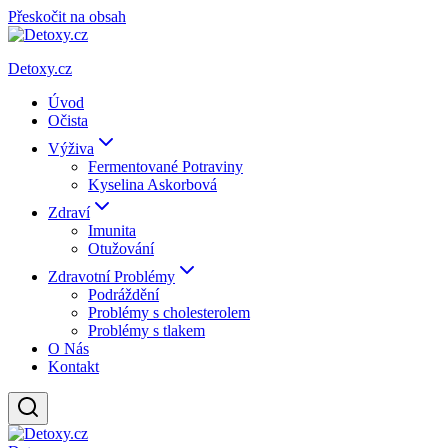
Přeskočit na obsah
Detoxy.cz
Úvod
Očista
Výživa
Fermentované Potraviny
Kyselina Askorbová
Zdraví
Imunita
Otužování
Zdravotní Problémy
Podráždění
Problémy s cholesterolem
Problémy s tlakem
O Nás
Kontakt