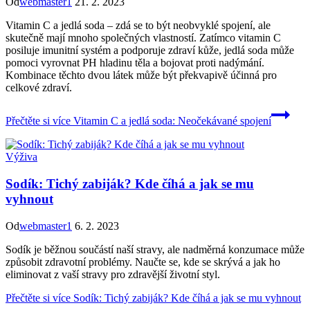
Od
webmaster1
21. 2. 2023
Vitamin C a jedlá soda – zdá se to být neobvyklé spojení, ale
skutečně mají mnoho společných vlastností. Zatímco vitamin C
posiluje imunitní systém a podporuje zdraví kůže, jedlá soda může
pomoci vyrovnat PH hladinu těla a bojovat proti nadýmání.
Kombinace těchto dvou látek může být překvapivě účinná pro
celkové zdraví.
Přečtěte si více
Vitamin C a jedlá soda: Neočekávané spojení
Výživa
Sodík: Tichý zabiják? Kde číhá a jak se mu
vyhnout
Od
webmaster1
6. 2. 2023
Sodík je běžnou součástí naší stravy, ale nadměrná konzumace může
způsobit zdravotní problémy. Naučte se, kde se skrývá a jak ho
eliminovat z vaší stravy pro zdravější životní styl.
Přečtěte si více
Sodík: Tichý zabiják? Kde číhá a jak se mu vyhnout