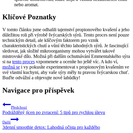
nebo aromat.
Klíčové Poznatky
V tomto článku jsme odhalili tajemství propionového kvašení a jeho
důležitou roli při výrobě švýcarských sýrů. Tento proces není pouze
technickým detail, ale klíčovým faktorem pro vznik
charakteristických chutí a vůní těchto lahodných sýrů. Je fascinující
sledovat, jak složité mikroorganismy mohou vytvářet takové
mistrovské dílo. Možná při dalším ochutnávání Emmentalského sýra
si na
tento proces
vzpomenete a oceníte ho ještě víc. A kdo ví,
možná se
i vy pokusíte experimentovat s propionovým kvašením ve
své vlastní kuchyni, aby vaše sýry měly tu pravou švýcarskou chuť.
Buďte odvážní a objevujte nové lahůdky!
Navigace pro příspěvek
Předchozí
Podrážděný jícen po zvracení: 5 tipů pro rychlou úlevu
Další
3denní smoothie detox: Lahodná očista pro každého