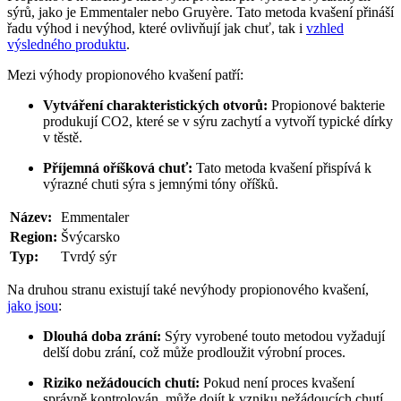
sýrů, jako je Emmentaler nebo Gruyère. Tato metoda kvašení přináší
řadu výhod i nevýhod, které ovlivňují jak chuť, tak i
vzhled
výsledného produktu
.
Mezi výhody propionového kvašení patří:
Vytváření charakteristických otvorů:
Propionové bakterie
produkují CO2, které se v sýru zachytí a vytvoří typické dírky
v těstě.
Příjemná oříšková chuť:
Tato metoda kvašení přispívá k
výrazné chuti sýra s jemnými tóny oříšků.
Název:
Emmentaler
Region:
Švýcarsko
Typ:
Tvrdý sýr
Na druhou stranu existují také nevýhody propionového kvašení,
jako jsou
:
Dlouhá doba zrání:
Sýry vyrobené touto metodou vyžadují
delší dobu zrání, což může prodloužit výrobní proces.
Riziko nežádoucích chutí:
Pokud není proces kvašení
správně kontrolován, může dojít k vzniku nežádoucích chutí