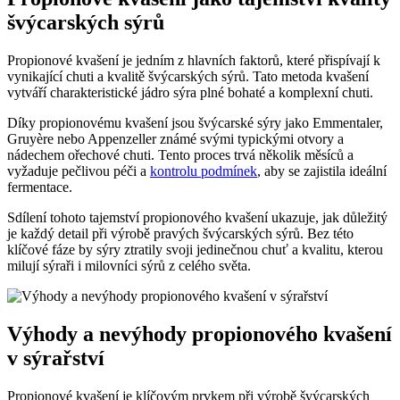
švýcarských sýrů
Propionové kvašení je jedním z hlavních faktorů, které přispívají k
vynikající chuti a kvalitě švýcarských sýrů. Tato metoda kvašení
vytváří charakteristické jádro sýra plné bohaté a komplexní chuti.
Díky propionovému kvašení jsou švýcarské sýry jako Emmentaler,
Gruyère nebo Appenzeller známé svými typickými otvory a
nádechem ořechové chuti. Tento proces trvá několik měsíců a
vyžaduje pečlivou péči a
kontrolu podmínek
, aby se zajistila ideální
fermentace.
Sdílení tohoto tajemství propionového kvašení ukazuje, jak důležitý
je každý detail při výrobě pravých švýcarských sýrů. Bez této
klíčové fáze by sýry ztratily svoji jedinečnou chuť a kvalitu, kterou
milují sýraři i milovníci sýrů z celého světa.
Výhody a nevýhody propionového kvašení
v sýrařství
Propionové kvašení je klíčovým prvkem při výrobě švýcarských