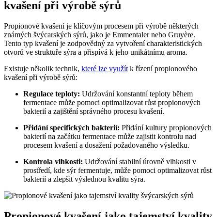
kvašení při výrobě sýrů
Propionové kvašení je klíčovým procesem při výrobě některých
známých švýcarských sýrů, jako je Emmentaler nebo Gruyère.
Tento typ kvašení je zodpovědný za vytvoření charakteristických
otvorů ve struktuře sýra a přispívá k jeho unikátnímu aroma.
Existuje několik technik,
které lze využít
k řízení propionového
kvašení při výrobě sýrů:
Regulace teploty:
Udržování konstantní teploty během
fermentace může pomoci optimalizovat růst propionových
bakterií a zajištění správného procesu kvašení.
Přidání specifických bakterií:
Přidání kultury propionových
bakterií na začátku fermentace může zajistit kontrolu nad
procesem kvašení a dosažení požadovaného výsledku.
Kontrola vlhkosti:
Udržování stabilní úrovně vlhkosti v
prostředí, kde sýr fermentuje, může pomoci optimalizovat růst
bakterií a zlepšit výslednou kvalitu sýra.
Propionové kvašení jako tajemství kvality