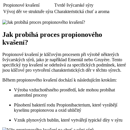
Propionové kvašení
Tvrdé švýcarské sýry
Vývoj děr ve struktuře sýra
Charakteristická chuť a aroma
Jak probíhá proces propionového
kvašení?
Propionové kvašení je klíčovým procesem při výrobě některých
švýcarských sýrů, jako je například Ementál nebo Gruyère. Tento
specifický typ kvašení se odehrává za specifických podmínek, které
jsou klíčové pro vytvoření charakteristických děr v těchto sýrech.
Během propionového kvašení dochází k následujícím krokům:
Výroba vzduchotěsného prostředí, kde mohou probíhat
anaerobní procesy
Působení bakterií rodu Propionibacterium, které vyrábějí
kyselinu propionovou a oxid uhličitý
Vznik plynových bublin, které vytvářejí typické díry v sýru