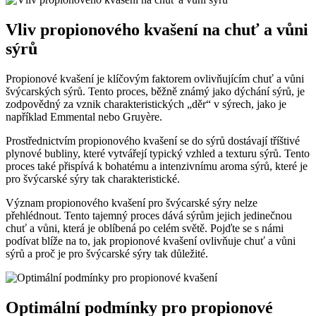
Vliv propionového kvašení na chuť a vůni
sýrů
Propionové kvašení je klíčovým faktorem ovlivňujícím chuť a vůni
švýcarských sýrů. Tento proces, běžně známý jako dýchání sýrů, je
zodpovědný za vznik charakteristických „děr“ v sýrech, jako je
například Emmental nebo Gruyère.
Prostřednictvím propionového kvašení se do sýrů dostávají tříštivé
plynové bubliny, které vytvářejí typický vzhled a texturu sýrů. Tento
proces také přispívá k bohatému a intenzivnímu aroma sýrů, které je
pro švýcarské sýry tak charakteristické.
Význam propionového kvašení pro švýcarské sýry nelze
přehlédnout. Tento tajemný proces dává sýrům jejich jedinečnou
chuť a vůni, která je oblíbená po celém světě. Pojďte se s námi
podívat blíže na to, jak propionové kvašení ovlivňuje chuť a vůni
sýrů a proč je pro švýcarské sýry tak důležité.
Optimální podmínky pro propionové