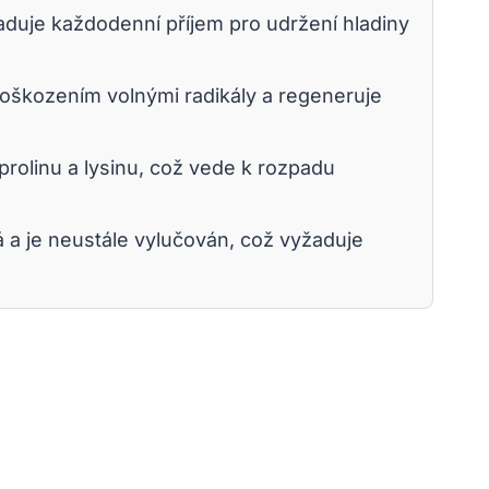
aduje každodenní příjem pro udržení hladiny
poškozením volnými radikály a regeneruje
rolinu a lysinu, což vede k rozpadu
á a je neustále vylučován, což vyžaduje