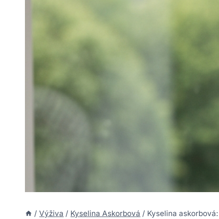
/
Výživa
/
Kyselina Askorbová
/
Kyselina askorbová: 