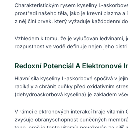
Charakteristickým rysem kyseliny L-askorbové j
prostředí našeho těla, jako je krevní plazma a 
z něj činí prvek, který vyžaduje každodenní do
Vzhledem k tomu, že je vylučován ledvinami, j
rozpustnost ve vodě definuje nejen jeho distri
Redoxní Potenciál A Elektronové I
Hlavní síla kyseliny L-askorbové spočívá v jej
radikály a chránit buňky před oxidativním s
(dehydroaskorbová kyselina) je základem vše
V rámci elektronových interakcí hraje vitamín C
zvyšuje obranyschopnost buněčných membrán a
toho, proč je tento vitamín považován za pilíř 