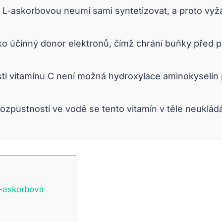
u L-askorbovou neumí sami syntetizovat, a proto vyž
ko účinný donor elektronů, čímž chrání buňky před 
i vitamínu C není možná hydroxylace aminokyselin p
ozpustnosti ve vodě se tento vitamín v těle neuklád
L-askorbová