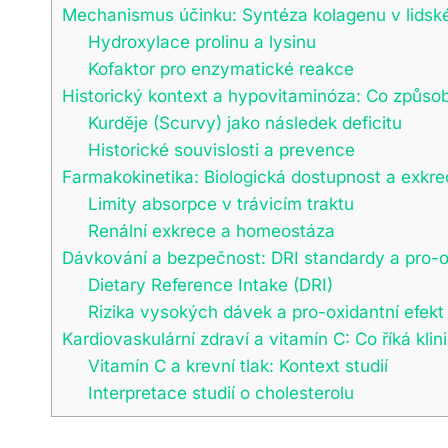
Mechanismus účinku: Syntéza kolagenu v lidsk
Hydroxylace prolinu a lysinu
Kofaktor pro enzymatické reakce
Historický kontext a hypovitaminóza: Co způsob
Kurděje (Scurvy) jako následek deficitu
Historické souvislosti a prevence
Farmakokinetika: Biologická dostupnost a exkr
Limity absorpce v trávicím traktu
Renální exkrece a homeostáza
Dávkování a bezpečnost: DRI standardy a pro-o
Dietary Reference Intake (DRI)
Rizika vysokých dávek a pro-oxidantní efekt
Kardiovaskulární zdraví a vitamín C: Co říká kli
Vitamín C a krevní tlak: Kontext studií
Interpretace studií o cholesterolu