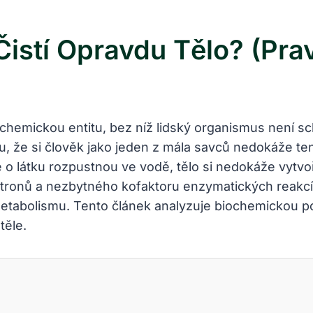
Čistí Opravdu Tělo? (Pra
chemickou entitu, bez níž lidský organismus není sc
u, že si člověk jako jeden z mála savců nedokáže ten
e o látku rozpustnou ve vodě, tělo si nedokáže vytv
ektronů a nezbytného kofaktoru enzymatických reakcí
metabolismu. Tento článek analyzuje biochemickou pod
těle.