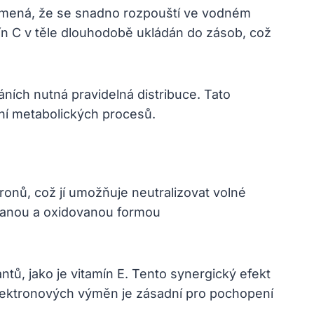
amená, že se snadno rozpouští ve vodném
tamín C v těle dlouhodobě ukládán do zásob, což
áních nutná pravidelná distribuce. Tato
tní metabolických procesů.
tronů, což jí umožňuje neutralizovat volné
ovanou a oxidovanou formou
antů, jako je vitamín E. Tento synergický efekt
lektronových výměn je zásadní pro pochopení