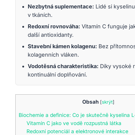
Nezbytná suplementace:
Lidé si kyselin
v tkáních.
Redoxní rovnováha:
Vitamín C funguje ja
další antioxidanty.
Stavební kámen kolagenu:
Bez přítomnost
kolagenních vláken.
Vodotěsná charakteristika:
Díky vysoké r
kontinuální doplňování.
Obsah
[
skrýt
]
Biochemie a definice: Co je skutečně kyselina 
Vitamín C jako ve vodě rozpustná látka
Redoxní potenciál a elektronové interakce