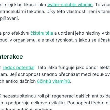
e její klasifikace jako
water-soluble vitamin
. To zn
intracelulární tekutina. Díky této vlastnosti není vi
plňování.
e pro efektivní
čištění těla
a udržení jeho hladiny v tk
buci v organismu, ale také rychlost, s jakou se účas
nterakce
ím
redox potential
. Tato látka funguje jako donor elek
tresem. Její schopnost snadno přecházet mezi reduk
ch antioxidačních
účinků vitamínů
.
 nezastupitelnou roli při regeneraci dalších antioxid
 podporuje celkovou vitalitu. Pochopení těchto e
moderní nutriční medicíny.