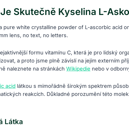
 Je Skutečně Kyselina L-Ask
ejaktivnější formu vitamínu C, která je pro lidský o
izovat, a proto jsme plně závislí na jejím externím p
nině naleznete na stránkách
Wikipedie
nebo v odbor
ic acid
látkou s mimořádně širokým spektrem působení
atických reakcích. Důkladné porozumění této moleku
á Látka