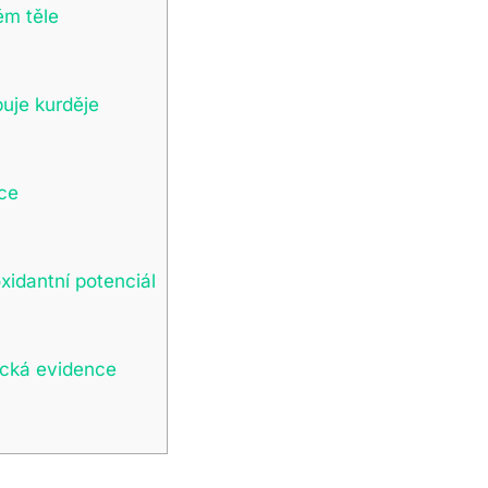
ém těle
uje kurděje
ece
xidantní potenciál
nická evidence