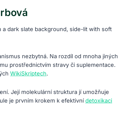
orbová
rganismus nezbytná. Na rozdíl od mnoha jiných
říjmu prostřednictvím stravy či suplementace.
ných
WikiSkriptech
.
. Její molekulární struktura jí umožňuje
le je prvním krokem k efektivní
detoxikaci