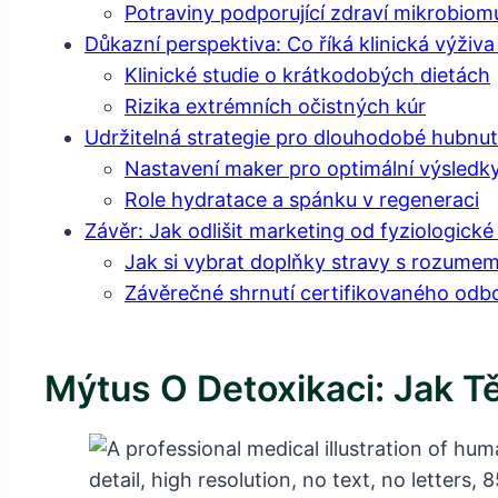
Potraviny podporující zdraví mikrobiom
Důkazní perspektiva: Co říká klinická výživa 
Klinické studie o krátkodobých dietách
Rizika extrémních očistných kúr
Udržitelná strategie pro dlouhodobé hubnut
Nastavení maker pro optimální výsledk
Role hydratace a spánku v regeneraci
Závěr: Jak odlišit marketing od fyziologické 
Jak si vybrat doplňky stravy s rozume
Závěrečné shrnutí certifikovaného odb
Mýtus O Detoxikaci: Jak T