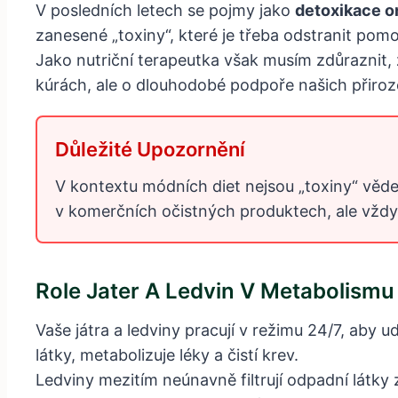
V posledních letech se pojmy jako
detoxikace o
zanesené „toxiny“, které je třeba odstranit pom
Jako nutriční terapeutka však musím zdůraznit, 
kúrách, ale o dlouhodobé podpoře našich přir
Důležité Upozornění
V kontextu módních diet nejsou „toxiny“ věde
v komerčních očistných produktech, ale vždy
Role Jater A Ledvin V Metabolismu
Vaše játra a ledviny pracují v režimu 24/7, aby ud
látky, metabolizuje léky a čistí krev.
Ledviny mezitím neúnavně filtrují odpadní látky 