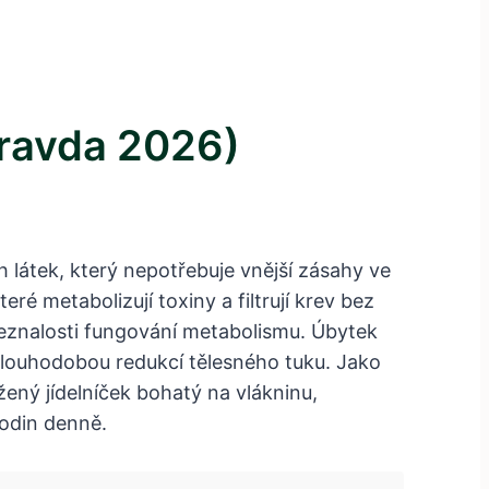
Pravda 2026)
 látek, který nepotřebuje vnější zásahy ve
eré metabolizují toxiny a filtrují krev bez
 neznalosti fungování metabolismu. Úbytek
dlouhodobou redukcí tělesného tuku. Jako
ážený jídelníček bohatý na vlákninu,
odin denně.