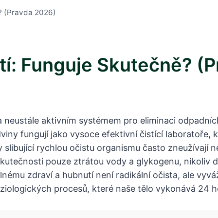
? (Pravda 2026)
tí: Funguje Skutečně? (
 neustále aktivním systémem pro eliminaci odpadních
y fungují jako vysoce efektivní čistící laboratoře, kt
slibující rychlou očistu organismu často zneužívají
skutečnosti pouze ztrátou vody a glykogenu, nikoliv 
elnému zdraví a hubnutí není radikální očista, ale vyv
ziologických procesů, které naše tělo vykonává 24 h