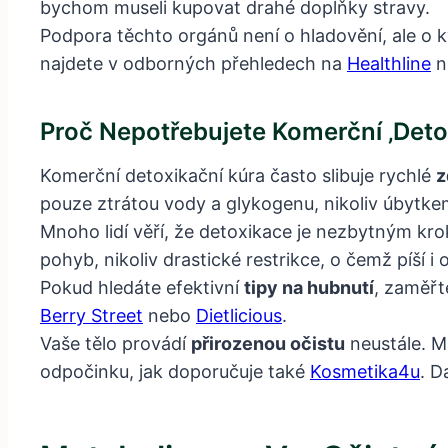
bychom museli kupovat drahé doplňky stravy.
Podpora těchto orgánů není o hladovění, ale o kv
najdete v odborných přehledech na
Healthline
n
Proč Nepotřebujete Komerční ‚deto
Komerční detoxikační kúra často slibuje rychlé
z
pouze ztrátou vody a glykogenu, nikoliv úbytke
Mnoho lidí věří, že detoxikace je nezbytným k
pohyb, nikoliv drastické restrikce, o čemž píší i
Pokud hledáte efektivní
tipy na hubnutí
, zaměřt
Berry Street
nebo
Dietlicious
.
Vaše tělo provádí
přirozenou očistu
neustále. M
odpočinku, jak doporučuje také
Kosmetika4u
. D