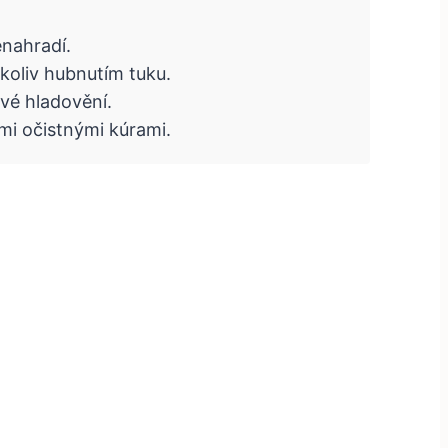
enahradí.
koliv hubnutím tuku.
ové hladovění.
mi očistnými kúrami.