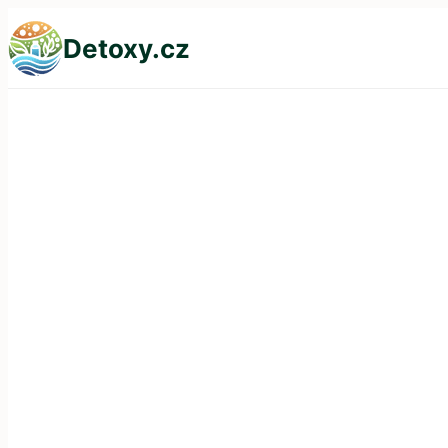
Přeskočit
Detoxy.cz
na
obsah