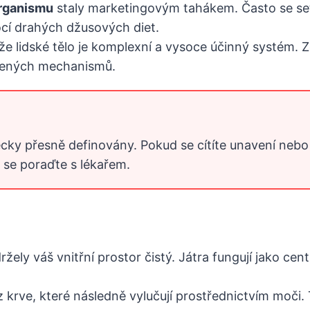
rganismu
staly marketingovým tahákem. Často se set
ocí drahých džusových diet.
že lidské tělo je komplexní a vysoce účinný systém. Z
ozených mechanismů.
cky přesně definovány. Pokud se cítíte unavení nebo 
 se poraďte s lékařem.
ržely váš vnitřní prostor čistý. Játra fungují jako cent
z krve, které následně vylučují prostřednictvím moči