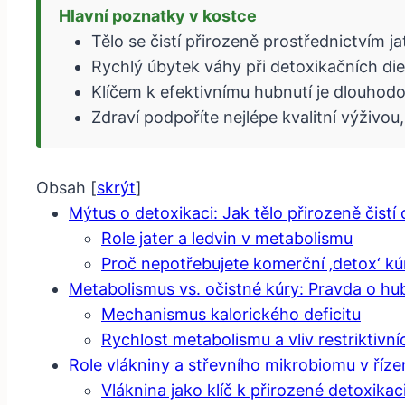
Hlavní poznatky v kostce
Tělo se čistí přirozeně prostřednictvím 
Rychlý úbytek váhy při detoxikačních di
Klíčem k efektivnímu hubnutí je dlouhodo
Zdraví podpoříte nejlépe kvalitní výživo
Obsah
[
skrýt
]
Mýtus o detoxikaci: Jak tělo přirozeně čistí
Role jater a ledvin v metabolismu
Proč nepotřebujete komerční ‚detox‘ kú
Metabolismus vs. očistné kúry: Pravda o hu
Mechanismus kalorického deficitu
Rychlost metabolismu a vliv restriktivní
Role vlákniny a střevního mikrobiomu v říze
Vláknina jako klíč k přirozené detoxikac