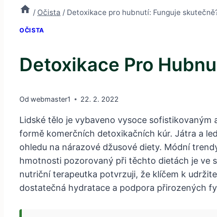
/
Očista
/
Detoxikace pro hubnutí: Funguje skutečně
OČISTA
Detoxikace Pro Hubnu
Od
webmaster1
22. 2. 2022
Lidské tělo je vybaveno vysoce sofistikovaným a
formě komerčních detoxikačních kúr. Játra a ledvin
ohledu na nárazové džusové diety. Módní trendy 
hmotnosti pozorovaný při těchto dietách je ve 
nutriční terapeutka potvrzuji, že klíčem k udržit
dostatečná hydratace a podpora přirozených fy