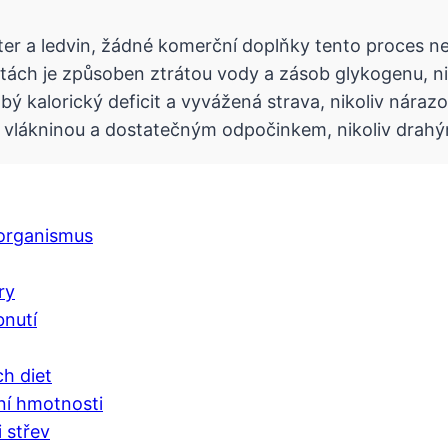
jater a ledvin, žádné komerční doplňky tento proces n
etách je způsoben ztrátou vody a zásob glykogenu, ni
bý kalorický deficit a vyvážená strava, nikoliv náraz
u, vlákninou a dostatečným odpočinkem, nikoliv drahý
 organismus
ry
bnutí
ch diet
ní hmotnosti
i střev