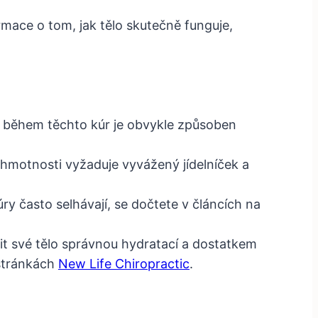
rmace o tom, jak tělo skutečně funguje,
i během těchto kúr je obvykle způsoben
tek hmotnosti vyžaduje vyvážený jídelníček a
úry často selhávají, se dočtete v článcích na
t své tělo správnou hydratací a dostatkem
 stránkách
New Life Chiropractic
.