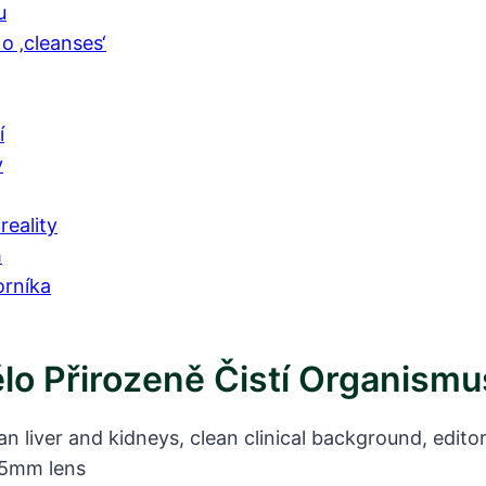
u
o ‚cleanses‘
í
y
reality
m
orníka
ělo Přirozeně Čistí Organismu