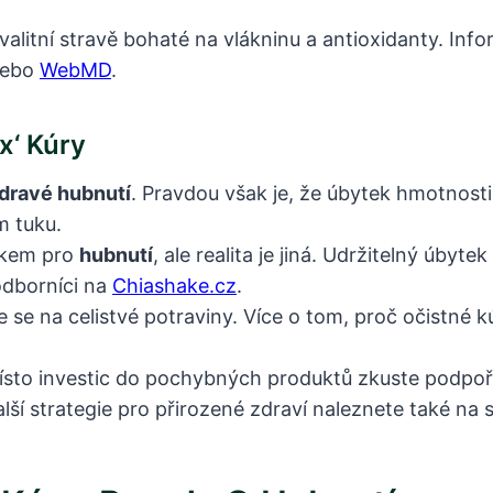
alitní stravě bohaté na vlákninu a antioxidanty. Info
ebo
WebMD
.
x‘ Kúry
dravé hubnutí
. Pravdou však je, že úbytek hmotnost
m tuku.
rokem pro
hubnutí
, ale realita je jiná. Udržitelný úby
 odborníci na
Chiashake.cz
.
e se na celistvé potraviny. Více o tom, proč očistné k
ísto investic do pochybných produktů zkuste podpoři
alší strategie pro přirozené zdraví naleznete také na