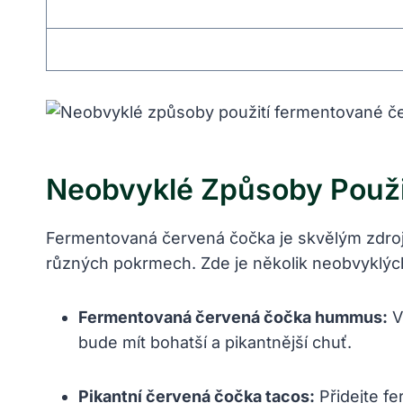
Neobvyklé Způsoby Použi
Fermentovaná červená čočka je skvělým zdroje
různých pokrmech. Zde je několik neobvyklýc
Fermentovaná červená čočka hummus:
V
bude mít bohatší a pikantnější chuť.
Pikantní červená čočka tacos:
Přidejte f