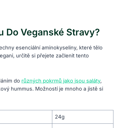
u Do Veganské Stravy?
hny esenciální aminokyseliny, které tělo
egani, určitě si přejete začlenit tento
idáním do
různých pokrmů jako jsou saláty
,
kový hummus. Možností je mnoho a jistě si
24g