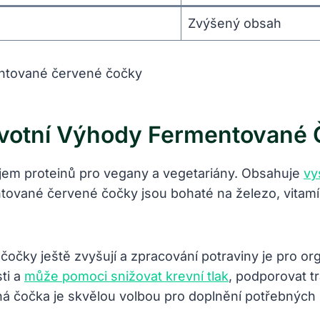
Zvýšený obsah
avotní Výhody Fermentované
jem proteinů pro vegany a vegetariány. Obsahuje
vy
ované červené čočky jsou bohaté na železo, vitamín C
očky ještě zvyšují a zpracování potraviny je pro org
ti a
může pomoci snižovat krevní tlak
, podporovat tr
 čočka je skvělou volbou pro doplnění potřebných ži