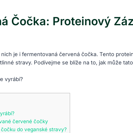
á Čočka: Proteinový Zá
nich je i fermentovaná červená čočka. Tento proteino
linné stravy. Podívejme se blíže na to, jak může tat
yrábí?
ované červené čočky
u čočku do veganské stravy?