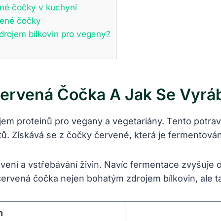
né čočky v kuchyni
vené čočky
drojem bílkovin pro vegany?
ervená Čočka A Jak Se Vyrá
m proteinů pro vegany a vegetariány. Tento potravi
 Získává se z čočky červené, která je fermentována
ní a vstřebávání živin. Navíc fermentace zvyšuje ob
ervená čočka nejen bohatým zdrojem bílkovin, ale ta
h