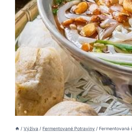
/
Výživa
/
Fermentované Potraviny
/
Fermentovaná č