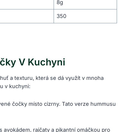
8g
350
čky V Kuchyni
uť a texturu, která se dá využít v mnoha
u v kuchyni:
ené čočky místo cizrny. Tato verze hummusu
s avokádem, rajčaty a pikantní omáčkou pro