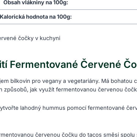
Obsah vlákniny na 100g:
Kalorická hodnota na 100g:
tí Fermentované Červené Čo
m bílkovin pro vegany a vegetariány. Má bohatou ch
h způsobů, jak využít fermentovanou červenou čočk
ytvořte lahodný hummus pomocí fermentované červ
ermentovanou červenou čočku do tacos směsi spolu 