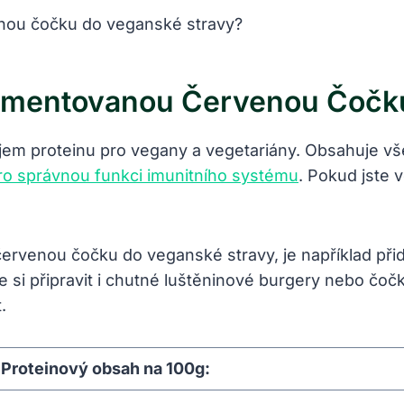
Fermentovanou Červenou Čočk
m proteinu pro vegany a vegetariány. Obsahuje všec
ro správnou funkci imunitního systému
. Pokud jste v
 červenou čočku do veganské stravy, je například př
 si připravit i chutné luštěninové burgery nebo čoč
.
Proteinový obsah na 100g: