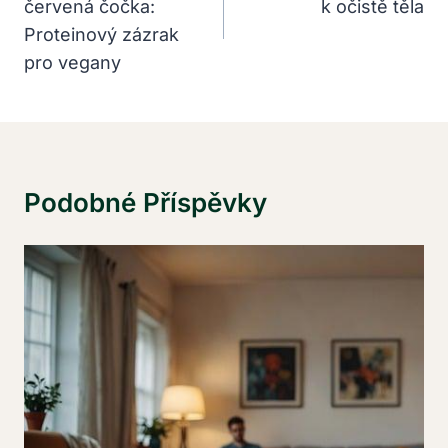
červená čočka:
k očistě těla
Příspěvek
Proteinový zázrak
pro vegany
Podobné Příspěvky