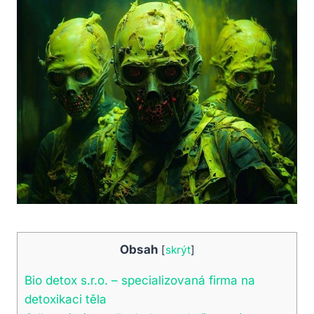
Obsah
[
skrýt
]
Bio detox s.r.o. – specializovaná firma na
detoxikaci těla