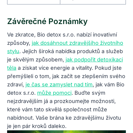
Závěrečné Poznámky
Ve zkratce, Bio detox s.r.o. nabízí inovativní
způsoby,
jak dosáhnout zdravějšího životního
stylu
. Jejich široká nabídka produktů a služeb
je skvělým způsobem,
jak podpořit detoxikaci
těla
a získat více energie a vitality. Pokud jste
přemýšleli o tom, jak začít se zlepšením svého
zdraví,
je čas se zamyslet nad tím
, jak vám Bio
detox s.r.o.
může pomoci
. Buďte svým
nejzdravějším já a prozkoumejte možnosti,
které vám tato skvělá společnost může
nabídnout. Vaše brána ke zdravějšímu životu
je jen pár kroků daleko.