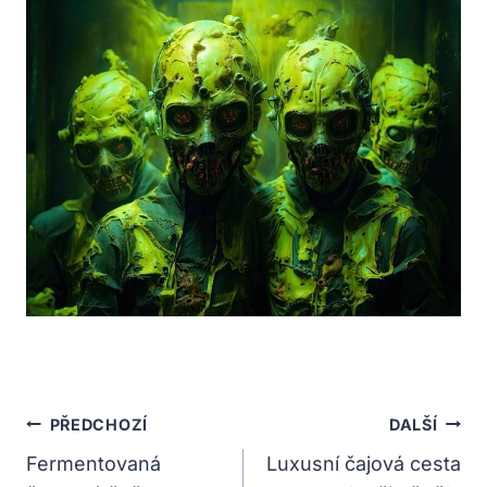
Navigace
PŘEDCHOZÍ
DALŠÍ
Pro
Fermentovaná
Luxusní čajová cesta