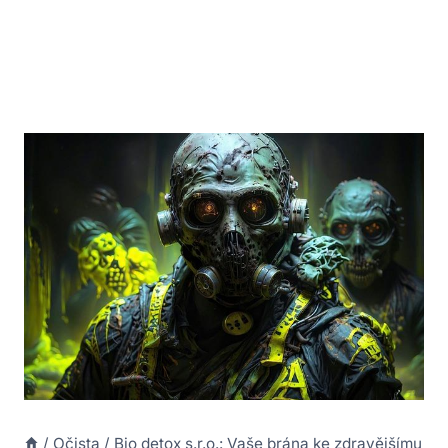
/
Očista
/
Bio detox s.r.o.: Vaše brána ke zdravějšímu