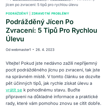
jícen po zvracení: 5 tipů pro rychlou úlevu
PODRÁŽDĚNÝ
|
ZDRAVOTNÍ PROBLÉMY
Podrážděný Jícen Po
Zvracení: 5 Tipů Pro Rychlou
Úlevu
Od
webmaster1
26. 4. 2023
Vítejte! Pokud jste nedávno zažili nepříjemný
pocit podrážděného jícnu po zvracení, tak jste
⁤na správném místě. V tomto článku ‍se dozvíte
pět účinných tipů, jak⁢ rychle získat ⁤úlevu a
vrátit se
k pohodlnému stavu. Buďte
připraveni na důkladné informace a praktické
rady, ⁢které vám pomohou znovu se cítit dobře.