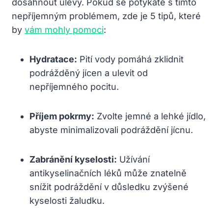
dosáhnout ‌úlevy.⁢ Pokud se potýkáte s tímto​
nepříjemným problémem, zde je 5 tipů, které
by
vám mohly pomoci
:
Hydratace:
Pití vody pomáhá zklidnit
podrážděný‍ jícen​ a ulevit od​
nepříjemného pocitu.
Příjem pokrmy:
Zvolte jemné a lehké jídlo,
abyste minimalizovali podráždění jícnu.
Zabránění kyselosti:
Užívání
antikyselinačních léků může znatelně
⁢snížit ​podráždění v důsledku zvýšené
⁣kyselosti žaludku.