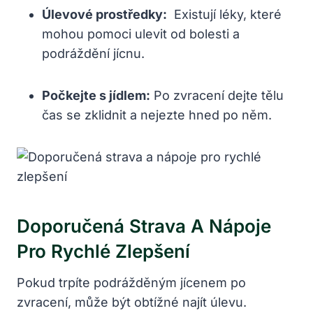
Úlevové ​prostředky:
‍ Existují léky, které
mohou pomoci ulevit od bolesti a
podráždění jícnu.
Počkejte s​ jídlem:
Po zvracení dejte tělu
čas se‍ zklidnit a nejezte ‍hned po‌ něm.
Doporučená Strava A Nápoje⁣
Pro ⁤rychlé Zlepšení
Pokud‌ trpíte podrážděným ⁢jícenem⁢ po
zvracení,⁣ může ‌být obtížné najít úlevu. ​