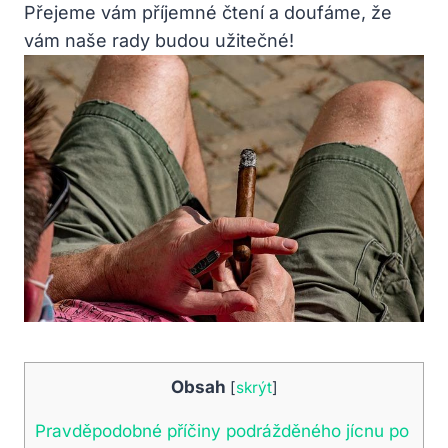
Přejeme vám příjemné čtení a doufáme, že
vám naše rady budou užitečné!
Obsah
[
skrýt
]
Pravděpodobné ‌příčiny podrážděného jícnu po