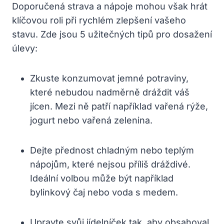
Doporučená strava a nápoje mohou však hrát
klíčovou roli při⁣ rychlém zlepšení vašeho
stavu. Zde⁤ jsou‌ 5 užitečných tipů⁣ pro dosažení
úlevy:
Zkuste konzumovat jemné potraviny,
které nebudou nadměrně ⁢dráždit váš
jícen. ​Mezi ně patří například vařená rýže,
jogurt nebo vařená zelenina.
Dejte přednost chladným nebo teplým
nápojům, které nejsou příliš‍ dráždivé.
Ideální volbou může‍ být například
bylinkový čaj nebo voda ‌s medem.
Upravte ‍svůj jídelníček tak, aby obsahoval‌