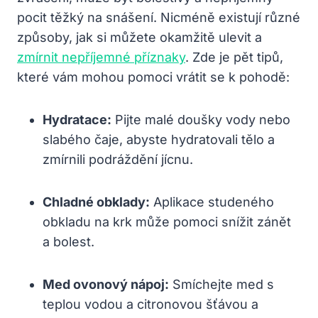
pocit těžký na snášení. Nicméně existují různé
způsoby, jak si můžete okamžitě ulevit a
zmírnit nepříjemné příznaky
. ⁢Zde​ je pět tipů,
které vám mohou pomoci vrátit ‌se k pohodě:
Hydratace:
Pijte ⁢malé doušky vody nebo
⁢slabého čaje, abyste hydratovali tělo a
zmírnili podráždění jícnu.
Chladné obklady:
Aplikace studeného
obkladu ⁣na krk může pomoci‍ snížit zánět
a bolest.
Med ovonový nápoj:
Smíchejte med s
teplou⁣ vodou a citronovou šťávou a