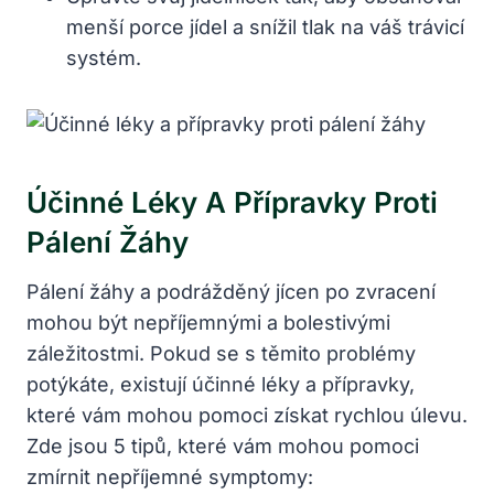
menší porce jídel ⁤a⁢ snížil tlak na ‍váš trávicí
systém.
Účinné Léky A Přípravky⁢ Proti
Pálení Žáhy
Pálení žáhy⁣ a podrážděný jícen po zvracení
mohou být nepříjemnými a bolestivými
záležitostmi. Pokud se s těmito problémy ​
potýkáte, existují účinné léky a⁣ přípravky,
které vám mohou pomoci získat⁣ rychlou úlevu.
Zde jsou 5 tipů, které vám⁣ mohou pomoci
⁤zmírnit nepříjemné⁢ symptomy: