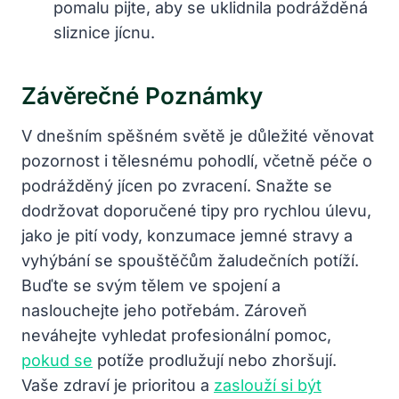
pomalu‍ pijte, aby se uklidnila podrážděná
sliznice jícnu.
Závěrečné Poznámky
V dnešním ⁢spěšném světě je⁤ důležité věnovat​
pozornost i tělesnému pohodlí, včetně péče o
podrážděný jícen po zvracení.⁤ Snažte⁢ se
dodržovat ⁢doporučené⁤ tipy pro rychlou úlevu,
jako je pití vody, ⁢konzumace jemné stravy a
vyhýbání se spouštěčům žaludečních potíží.
Buďte se svým ⁤tělem⁢ ve spojení a
naslouchejte jeho potřebám. Zároveň
neváhejte vyhledat profesionální ‍pomoc,
pokud se
potíže prodlužují nebo zhoršují.
⁢Vaše zdraví je prioritou a
zaslouží si být