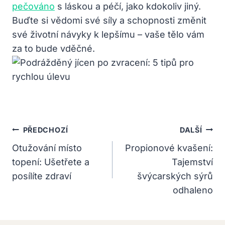
pečováno
s láskou a péčí, jako kdokoliv jiný.
Buďte si ‍vědomi své síly a schopnosti změnit
své životní návyky k lepšímu – vaše tělo vám
za‌ to bude vděčné.
Navigace
PŘEDCHOZÍ
DALŠÍ
Pro
Otužování místo
Propionové kvašení:
topení: Ušetřete a
Tajemství
Příspěvek
posílíte zdraví
švýcarských sýrů
odhaleno