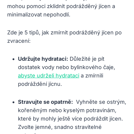
mohou pomoci zklidnit ⁣podrážděný jícen a
minimalizovat nepohodlí.
Zde je 5‌ tipů, jak​ zmírnit ⁢podrážděný jícen ​po
zvracení:
Udržujte hydrataci:
Důležité je pít
dostatek vody nebo bylinkového čaje,
abyste udrželi hydrataci
a zmírnili
podráždění jícnu.
Stravujte se​ opatrně:
‍ Vyhněte se ostrým,
kořeněným nebo⁢ kyselým⁣ potravinám,
které by mohly ještě více podráždit jícen.
Zvolte jemné, snadno stravitelné