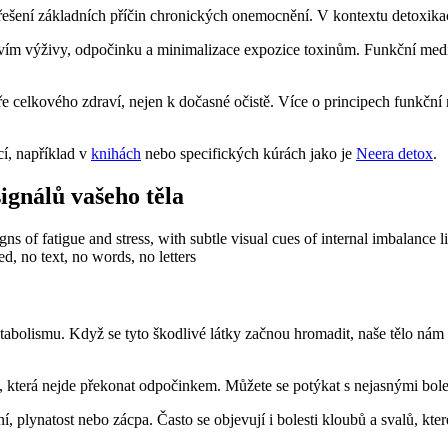
šení základních příčin chronických onemocnění. V kontextu detoxikace t
tvím výživy, odpočinku a minimalizace expozice toxinům. Funkční medic
celkového zdraví, nejen k dočasné očistě. Více o principech funkční 
cí, například v
knihách
nebo specifických kúrách jako je
Neera detox
.
ignálů vašeho těla
 metabolismu. Když se tyto škodlivé látky začnou hromadit, naše tělo ná
, která nejde překonat odpočinkem. Můžete se potýkat s nejasnými boles
, plynatost nebo zácpa. Často se objevují i bolesti kloubů a svalů, kt