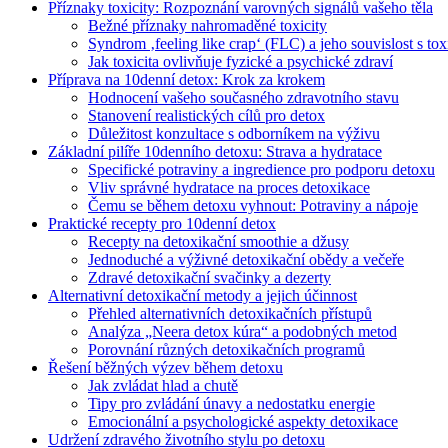
Příznaky toxicity: Rozpoznání varovných signálů vašeho těla
Bežné příznaky nahromaděné toxicity
Syndrom ‚feeling like crap‘ (FLC) a jeho souvislost s tox
Jak toxicita ovlivňuje fyzické a psychické zdraví
Příprava na 10denní detox: Krok za krokem
Hodnocení vašeho současného zdravotního stavu
Stanovení realistických cílů pro detox
Důležitost konzultace s odborníkem na výživu
Základní pilíře 10denního detoxu: Strava a hydratace
Specifické potraviny a ingredience pro podporu detoxu
Vliv správné hydratace na proces detoxikace
Čemu se během detoxu vyhnout: Potraviny a nápoje
Praktické recepty pro 10denní detox
Recepty na detoxikační smoothie a džusy
Jednoduché a výživné detoxikační obědy a večeře
Zdravé detoxikační svačinky a dezerty
Alternativní detoxikační metody a jejich účinnost
Přehled alternativních detoxikačních přístupů
Analýza „Neera detox kúra“ a podobných metod
Porovnání různých detoxikačních programů
Řešení běžných výzev během detoxu
Jak zvládat hlad a chutě
Tipy pro zvládání únavy a nedostatku energie
Emocionální a psychologické aspekty detoxikace
Udržení zdravého životního stylu po detoxu