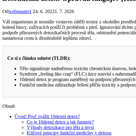
Od
webmaster1
24. 6. 2022
1. 7. 2026
Váš organismus je neustále vystaven zátěži toxiny z okolního prostřed
bolestí hlavy, zažívacích potíží či problémů s pletí. Ignorování těch
podpoře přirozených detoxikačních procesů těla, odstranění potenciálně
nastartovat cestu k dlouhodobě lepšímu zdraví.
Co si z článku odnést (TLDR):
Tělo signalizuje nadměrnou toxicitu chronickou únavou, bol
Syndrom „feeling like crap“ (FLC) úzce souvisí s nahromadě
10denní detox je program zaměřený na podporu přirozených det
Funkční medicína zdůrazňuje řešení příčin toxicity a podpor
Obsah
Úvod: Proč zvážit 10denní detox?
Co je 10denní detox a jak funguje?
Výhody detoxikace pro tělo a mysl
Klíčové principy funkční medicíny v detoxu