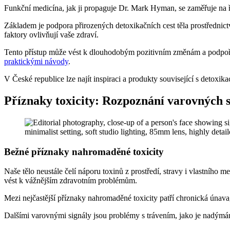
Funkční medicína, jak ji propaguje Dr. Mark Hyman, se zaměřuje na ře
Základem je podpora přirozených detoxikačních cest těla prostřednic
faktory ovlivňují vaše zdraví.
Tento přístup může vést k dlouhodobým pozitivním změnám a podpoře 
praktickými návody
.
V České republice lze najít inspiraci a produkty související s detoxika
Příznaky toxicity: Rozpoznání varovných s
Bežné příznaky nahromaděné toxicity
Naše tělo neustále čelí náporu toxinů z prostředí, stravy i vlastního
vést k vážnějším zdravotním problémům.
Mezi nejčastější příznaky nahromaděné toxicity patří chronická únava
Dalšími varovnými signály jsou problémy s trávením, jako je nadýmání