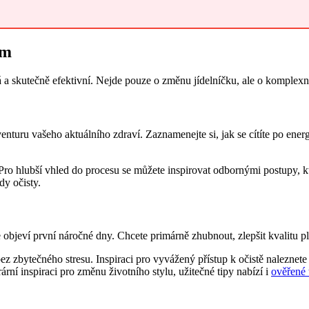
em
a skutečně efektivní. Nejde pouze o změnu jídelníčku, ale o komplexní r
uru vašeho aktuálního zdraví. Zaznamenejte si, jak se cítíte po energet
ro hlubší vhled do procesu se můžete inspirovat odbornými postupy, k
dy očisty.
objeví první náročné dny. Chcete primárně zhubnout, zlepšit kvalitu pl
é bez zbytečného stresu. Inspiraci pro vyvážený přístup k očistě nalezn
rární inspiraci pro změnu životního stylu, užitečné tipy nabízí i
ověřené 