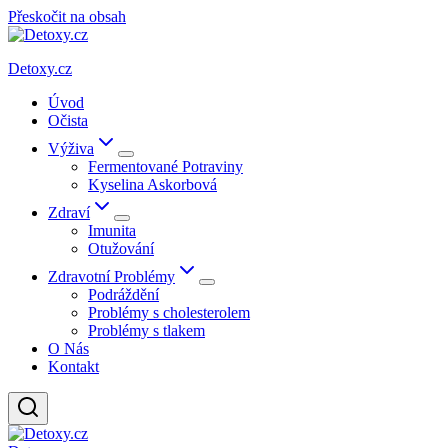
Přeskočit na obsah
Detoxy.cz
Úvod
Očista
Výživa
Fermentované Potraviny
Kyselina Askorbová
Zdraví
Imunita
Otužování
Zdravotní Problémy
Podráždění
Problémy s cholesterolem
Problémy s tlakem
O Nás
Kontakt