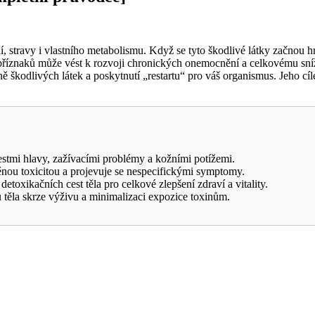
í, stravy i vlastního metabolismu. Když se tyto škodlivé látky začnou 
to příznaků může vést k rozvoji chronických onemocnění a celkovému sní
 škodlivých látek a poskytnutí „restartu“ pro váš organismus. Jeho cíle
estmi hlavy, zažívacími problémy a kožními potížemi.
nou toxicitou a projevuje se nespecifickými symptomy.
oxikačních cest těla pro celkové zlepšení zdraví a vitality.
u těla skrze výživu a minimalizaci expozice toxinům.