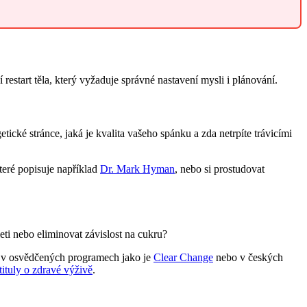
estart těla, který vyžaduje správné nastavení mysli i plánování.
ické stránce, jaká je kvalita vašeho spánku a zda netrpíte trávicími
teré popisuje například
Dr. Mark Hyman
, nebo si prostudovat
eti nebo eliminovat závislost na cukru?
ete v osvědčených programech jako je
Clear Change
nebo v českých
tituly o zdravé výživě
.