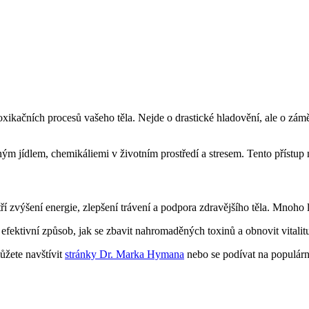
xikačních procesů vašeho těla. Nejde o drastické hladovění, ale o zám
ným jídlem, chemikáliemi v životním prostředí a stresem. Tento přístup 
ří zvýšení energie, zlepšení trávení a podpora zdravějšího těla. Mnoho li
 efektivní způsob, jak se zbavit nahromaděných toxinů a obnovit vitalit
ůžete navštívit
stránky Dr. Marka Hymana
nebo se podívat na populár