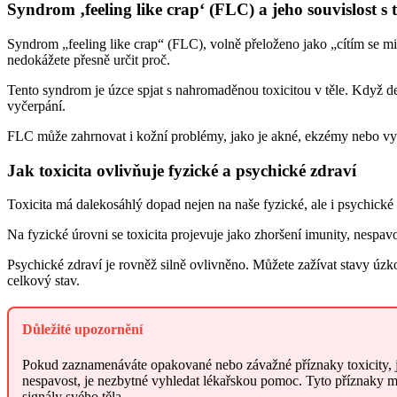
Syndrom ‚feeling like crap‘ (FLC) a jeho souvislost s 
Syndrom „feeling like crap“ (FLC), volně přeloženo jako „cítím se miz
nedokážete přesně určit proč.
Tento syndrom je úzce spjat s nahromaděnou toxicitou v těle. Když de
vyčerpání.
FLC může zahrnovat i kožní problémy, jako je akné, ekzémy nebo vyrá
Jak toxicita ovlivňuje fyzické a psychické zdraví
Toxicita má dalekosáhlý dopad nejen na naše fyzické, ale i psychick
Na fyzické úrovni se toxicita projevuje jako zhoršení imunity, nespavo
Psychické zdraví je rovněž silně ovlivněno. Můžete zažívat stavy úzko
celkový stav.
Důležité upozornění
Pokud zaznamenáváte opakované nebo závažné příznaky toxicity, jak
nespavost, je nezbytné vyhledat lékařskou pomoc. Tyto příznaky m
signály svého těla.