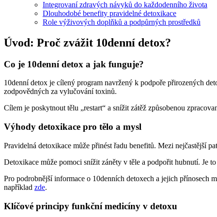
Integrovaní zdravých návyků do každodenního života
Dlouhodobé benefity pravidelné detoxikace
Role výživových doplňků a podpůrných prostředků
Úvod: Proč zvážit 10denní detox?
Co je 10denní detox a jak funguje?
10denní detox je cílený program navržený k podpoře přirozených deto
zodpovědných za vylučování toxinů.
Cílem je poskytnout tělu „restart“ a snížit zátěž způsobenou zpracova
Výhody detoxikace pro tělo a mysl
Pravidelná detoxikace může přinést řadu benefitů. Mezi nejčastější pat
Detoxikace může pomoci snížit záněty v těle a podpořit hubnutí. Je to
Pro podrobnější informace o 10denních detoxech a jejich přínosech m
například
zde
.
Klíčové principy funkční medicíny v detoxu