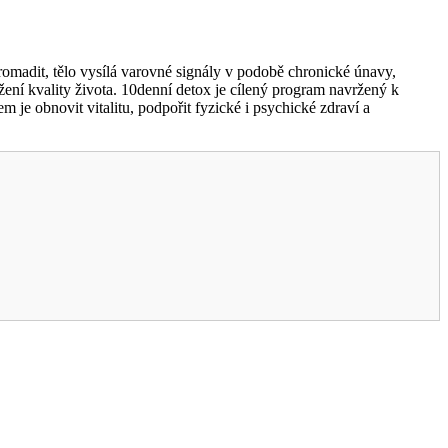
hromadit, tělo vysílá varovné signály v podobě chronické únavy,
žení kvality života. 10denní detox je cílený program navržený k
m je obnovit vitalitu, podpořit fyzické i psychické zdraví a