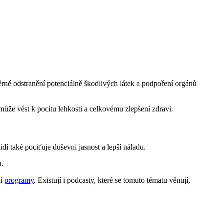
ěrné odstranění potenciálně škodlivých látek a podpoření orgánů
může vést k pocitu lehkosti a celkovému zlepšení zdraví.
dí také pociťuje duševní jasnost a lepší náladu.
u.
ní
programy
. Existují i podcasty, které se tomuto tématu věnují,