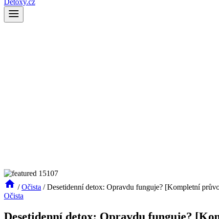
Detoxy.cz
/
Očista
/
Desetidenní detox: Opravdu funguje? [Kompletní prův
Očista
Desetidenní detox: Opravdu funguje? [Ko