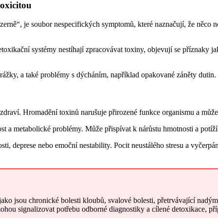
toxicitou
erně“, je soubor nespecifických symptomů, které naznačují, že něco není
toxikační systémy nestíhají zpracovávat toxiny, objevují se příznaky j
žky, a také problémy s dýcháním, například opakované záněty dutin. Ty
é zdraví. Hromadění toxinů narušuje přirozené funkce organismu a můž
st a metabolické problémy. Může přispívat k nárůstu hmotnosti a potížím
sti, deprese nebo emoční nestability. Pocit neustálého stresu a vyčerp
o jsou chronické bolesti kloubů, svalové bolesti, přetrvávající nadým
ohou signalizovat potřebu odborné diagnostiky a cílené detoxikace, př