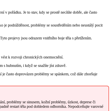
 v pořádku. Je to stav, kdy se prostě necítíte dobře, ale často
ako je podrážděnost, problémy se soustředěním nebo neustálý pocit
to projevy jsou odrazem vnitřního boje těla s přetížením.
e vést k rozvoji chronických onemocnění.
 s hubnutím, i když se snažíte jíst zdravě.
ání je často doprovázen problémy se spánkem, což dále zhoršuje
ání, problémy se sinusem, kožní problémy, úzkost, deprese či
ípadně restart těla pod dohledem odborníka. Nepodceňujte varovné