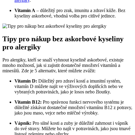
alergiky
.
Vitamín A
– důležitý pro zrak, imunitu a zdraví kůže. Bez
kyseliny askorbové, vhodná volba pro citlivé jedince.
Tipy pro nákup bez askorbové kyseliny
pro alergiky
Pro alergiky, kteří se snaží vyhnout kyselině askorbové, existuje
mnoho možností, jak si zajistit dostatečné množství vitamínů a
minerálů. Zde je 5 alternativ, které můžete zvážit:
Vitamín D:
Důležitý pro zdraví kostí a imunitní systém,
vitamín D můžete najít ve výživových doplňcích nebo ve
vybraných potravinách, jako je losos nebo žloutky.
Vitamín B12:
Pro správnou funkci nervového systému je
důležité získávat dostatečné množství vitamínu B12 z potravy,
jako jsou maso, vejce nebo mléčné výrobky.
Vápník:
Pro silné kosti a zuby je důležité zahrnout i vápník
do své stravy. Můžete ho najít v potravinách, jako jsou tmavé
listové zeleniny nebo ořechy.