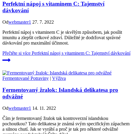
Perfektní nápoj s vitaminem C: Tajemství
dávkování
Od
webmaster1
27. 7. 2022
Perfektní nápoj s vitaminem C je skvělým způsobem, jak posílit
imunitu a zlepšit celkové zdraví. Důležité je dodržovat správné
dávkování pro maximální účinnost.
Přečtěte si více
Perfektní nápoj s vitaminem C: Tajemství dávkování
Fermentované Potraviny
|
Výživa
Fermentovaný žralok: Islandská delikatesa pro
odvážné
Od
webmaster1
14. 11. 2022
Čím je fermentovaný žralok tak kontroverzní islandskou
pochoutkou? Tato delikatesa je známá svým specifickým zápachem
a silnou chutí. Jak se vyrábí a proč je tak pro některé odvážné