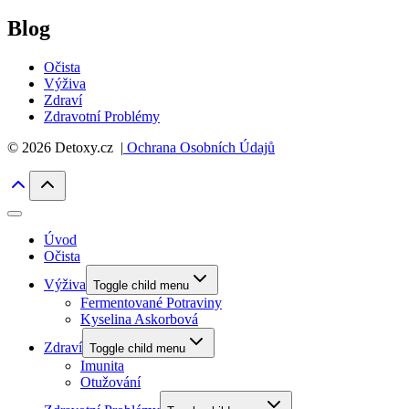
Blog
Očista
Výživa
Zdraví
Zdravotní Problémy
© 2026 Detoxy.cz |
Ochrana Osobních Údajů
Úvod
Očista
Výživa
Toggle child menu
Fermentované Potraviny
Kyselina Askorbová
Zdraví
Toggle child menu
Imunita
Otužování