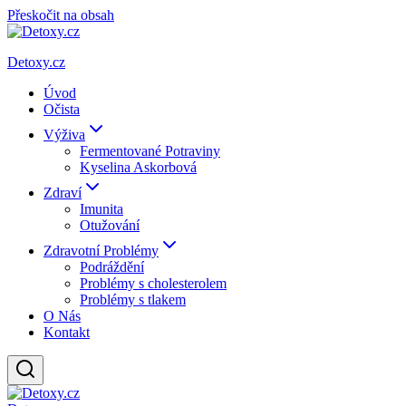
Přeskočit na obsah
Detoxy.cz
Úvod
Očista
Výživa
Fermentované Potraviny
Kyselina Askorbová
Zdraví
Imunita
Otužování
Zdravotní Problémy
Podráždění
Problémy s cholesterolem
Problémy s tlakem
O Nás
Kontakt