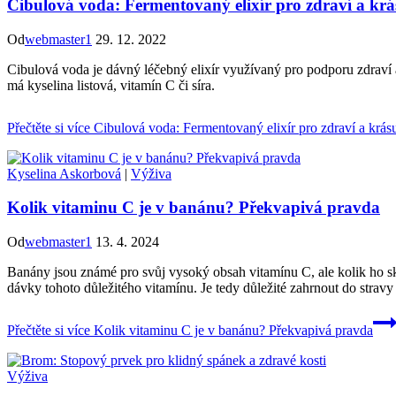
Cibulová voda: Fermentovaný elixír pro zdraví a krá
Od
webmaster1
29. 12. 2022
Cibulová voda je dávný léčebný elixír využívaný pro podporu zdraví 
má kyselina listová, vitamín C či síra.
Přečtěte si více
Cibulová voda: Fermentovaný elixír pro zdraví a krás
Kyselina Askorbová
|
Výživa
Kolik vitaminu C je v banánu? Překvapivá pravda
Od
webmaster1
13. 4. 2024
Banány jsou známé pro svůj vysoký obsah vitamínu C, ale kolik ho sk
dávky tohoto důležitého vitamínu. Je tedy důležité zahrnout do stravy 
Přečtěte si více
Kolik vitaminu C je v banánu? Překvapivá pravda
Výživa