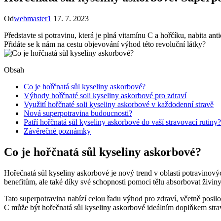
Od
webmaster1
17. 7. 2023
Představte si potravinu, která je plná vitamínu C a hořčíku, nabita ant
Přidáte se k nám na cestu objevování výhod této revoluční látky?
Obsah
Co je hořčnatá sůl kyseliny askorbové?
Výhody hořčnaté soli kyseliny askorbové pro zdraví
Využití hořčnaté soli kyseliny askorbové v každodenní stravě
Nová superpotravina budoucnosti?
Patří hořčnatá sůl kyseliny askorbové do vaší stravovací rutiny?
Závěrečné poznámky
Co je hořčnatá sůl kyseliny askorbové?
Hořečnatá sůl kyseliny askorbové je nový trend v oblasti potravinov
benefitům, ale také díky své schopnosti pomoci tělu absorbovat živiny 
Tato superpotravina nabízí celou řadu výhod pro zdraví, včetně posi
C může být hořečnatá sůl kyseliny askorbové ideálním doplňkem stravy p