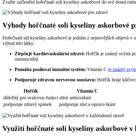
Zvažte začlenění hořečnaté soli kyseliny askorbové do své denní ruti
Výhody hořčnaté soli kyseliny askorbové p
Hořečnatá sůl kyseliny askorbové je jedním z nejnovějších objevů v o
výhod této látky:
Zlepšuje kardiovaskulární zdraví:
Hořčík je známý svými po
onemocnění.
Pomáhá posilovat imunitní systém:
Vitamín C
je známý svými
Podporuje zdravou nervovou soustavu:
Hořčík hraje klíčovo
Hořčík
Vitamín C
důležitý pro svalovou funkci
silný antioxidant
podporuje zdravý spánek
podporuje růst a opravu tkání
Využití hořčnaté soli kyseliny askorbové v