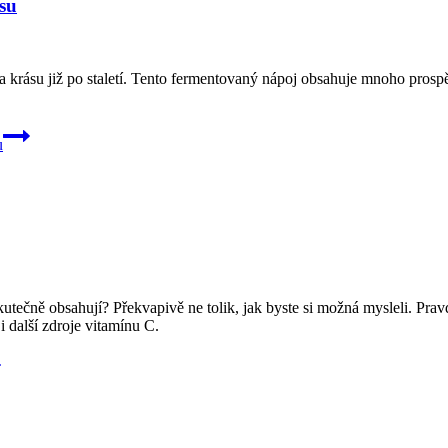
su
a krásu již po staletí. Tento fermentovaný nápoj obsahuje mnoho prosp
u
utečně obsahují? Překvapivě ne tolik, jak byste si možná mysleli. Pra
i další zdroje vitamínu C.