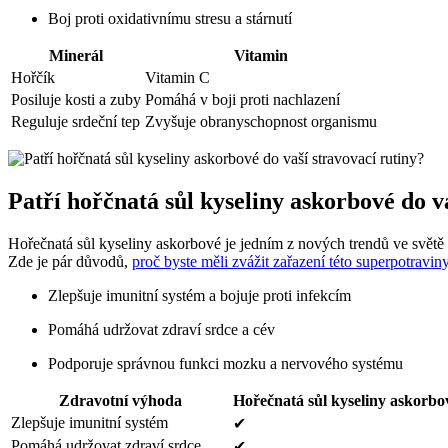
Boj proti oxidativnímu stresu a stárnutí
Minerál
Vitamin
Hořčík
Vitamin C
Posiluje kosti a zuby
Pomáhá v boji proti nachlazení
Reguluje srdeční tep
Zvyšuje obranyschopnost organismu
Patří hořčnatá sůl kyseliny askorbové do v
Hořečnatá sůl kyseliny askorbové je jedním z nových trendů ve světě
Zde je pár důvodů,
proč byste měli zvážit zařazení této superpotravin
Zlepšuje imunitní systém a bojuje proti infekcím
Pomáhá udržovat zdraví srdce a cév
Podporuje správnou funkci mozku a nervového systému
Zdravotní výhoda
Hořečnatá sůl kyseliny askorbo
Zlepšuje imunitní systém
✔
Pomáhá udržovat zdraví srdce
✔