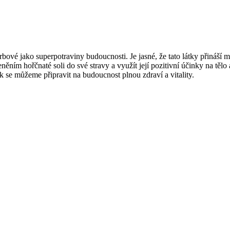
ové jako superpotraviny budoucnosti. Je jasné, že tato látky přináší m
ěním hořčnaté soli do své stravy a využít její pozitivní účinky na těl
k se můžeme připravit na budoucnost plnou zdraví a vitality.