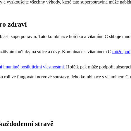
ny a vyzkoušejte všechny výhody, které tato superpotravina může nabídn
ro zdraví
blasti superpotravin. Tato kombinace hořčíku a vitamínu C slibuje mno
zitivními účinky na srdce a cévy. Kombinace s vitamínem C
může podp
 imunitně posilujícími vlastnostmi
. Hořčík pak může podpořit absorpci
u roli ve fungování nervové soustavy. Jeho kombinace s vitamínem C mů
 každodenní stravě