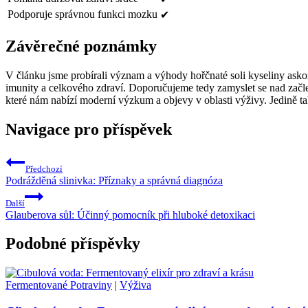
Podporuje správnou funkci mozku
✔
Závěrečné poznámky
V článku jsme probírali význam a výhody hořčnaté soli kyseliny askorb
imunity a celkového zdraví. Doporučujeme tedy zamyslet se nad začlen
které nám nabízí moderní výzkum a objevy v oblasti výživy. Jedině ta
Navigace pro příspěvek
Předchozí
Podrážděná slinivka: Příznaky a správná diagnóza
Další
Glauberova sůl: Účinný pomocník při hluboké detoxikaci
Podobné příspěvky
Fermentované Potraviny
|
Výživa