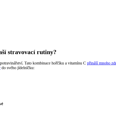
aší stravovací rutiny?
 potravinářství. Tato kombinace hořčíku a vitamínu C
přináší mnoho zd
y
do svého jídelníčku:
vé