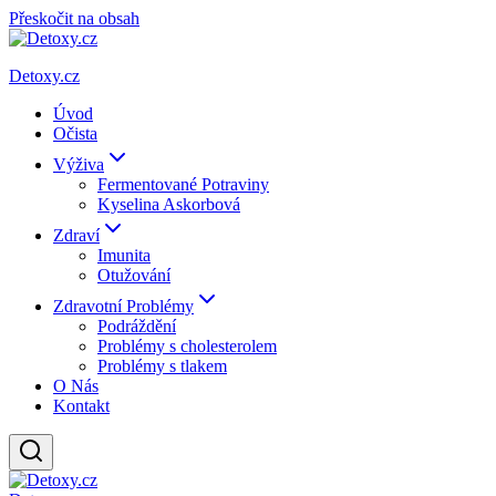
Přeskočit na obsah
Detoxy.cz
Úvod
Očista
Výživa
Fermentované Potraviny
Kyselina Askorbová
Zdraví
Imunita
Otužování
Zdravotní Problémy
Podráždění
Problémy s cholesterolem
Problémy s tlakem
O Nás
Kontakt