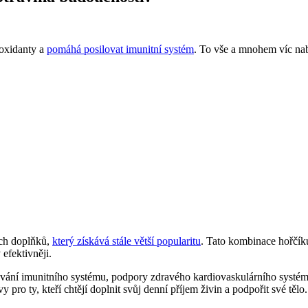
ioxidanty a
pomáhá posilovat imunitní systém
. To vše a mnohem víc nab
ých doplňků,
který získává stále větší popularitu
. Tato kombinace hořčík
efektivněji.
lování imunitního systému, podpory zdravého kardiovaskulárního systé
ro ty, kteří chtějí doplnit svůj denní příjem živin a podpořit své tělo.