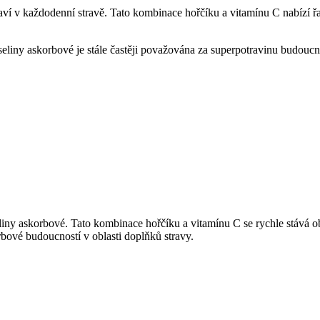
raví v každodenní stravě. Tato kombinace hořčíku a vitamínu C nabízí 
yseliny askorbové je stále častěji považována za superpotravinu budou
iny askorbové. Tato kombinace hořčíku a vitamínu C se rychle stává o
bové budoucností v oblasti doplňků stravy.