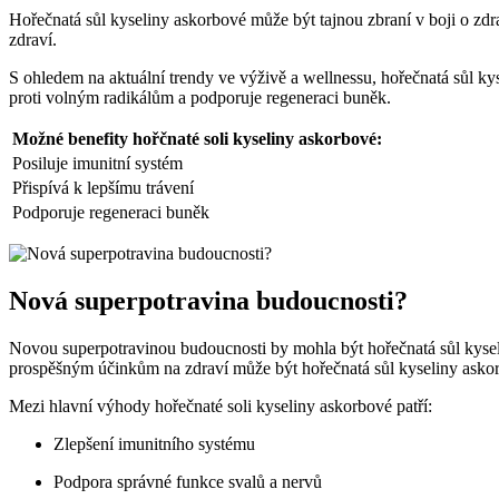
Hořečnatá sůl kyseliny askorbové může být tajnou zbraní v boji o zd
zdraví.
S ohledem na aktuální trendy ve výživě a wellnessu, hořečnatá sůl k
proti volným radikálům a podporuje regeneraci buněk.
Možné benefity hořčnaté soli kyseliny askorbové:
Posiluje imunitní systém
Přispívá k lepšímu trávení
Podporuje regeneraci buněk
Nová superpotravina budoucnosti?
Novou superpotravinou budoucnosti by mohla být hořečnatá sůl kysel
prospěšným účinkům na zdraví může být hořečnatá sůl kyseliny askor
Mezi hlavní výhody hořečnaté soli kyseliny askorbové patří:
Zlepšení imunitního systému
Podpora správné funkce svalů a nervů