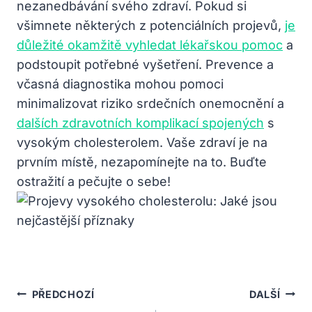
nezanedbávání svého zdraví. Pokud si
všimnete některých z potenciálních projevů,
je
důležité okamžitě vyhledat lékařskou pomoc
a
podstoupit potřebné vyšetření. Prevence a
včasná diagnostika mohou pomoci
minimalizovat riziko srdečních onemocnění a
dalších zdravotních komplikací spojených
s
vysokým cholesterolem. Vaše zdraví je na
prvním místě, nezapomínejte na to. Buďte
ostražití a pečujte o sebe!
Navigace
PŘEDCHOZÍ
DALŠÍ