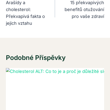
Pro
Arašídy a
15 překvapivých
cholesterol:
benefitů otužování
Příspěvek
Překvapivá fakta o
pro vaše zdraví
jejich vztahu
Podobné Příspěvky