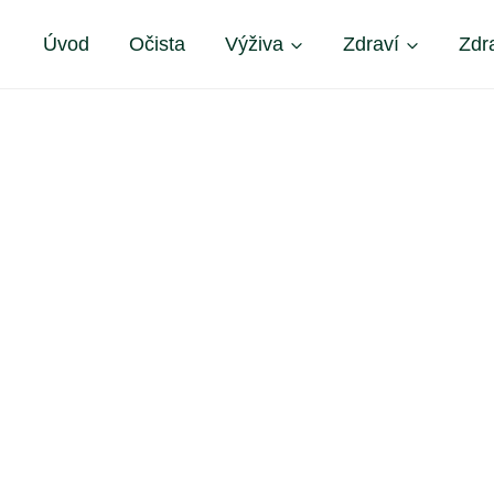
Úvod
Očista
Výživa
Zdraví
Zdr