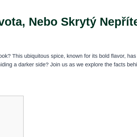
vota, Nebo Skrytý Nepřít
k? This ubiquitous spice, known for its bold flavor, has
ding a darker side? Join us as we explore the facts behi