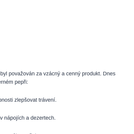
dy byl považován za vzácný a cenný produkt. Dnes
erném pepři:
nosti zlepšovat trávení.
 v nápojích a dezertech.