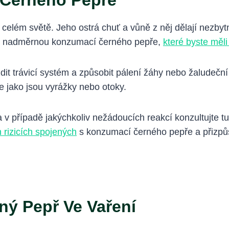
 Černého Pepře
 celém světě. Jeho ostrá chuť a vůně z něj dělají nezby
 s nadměrnou konzumací černého pepře,
které byste měli
 trávicí systém a způsobit pálení žáhy nebo žaludeční n
e jako jsou vyrážky nebo otoky.
 v případě jakýchkoliv nežádoucích reakcí konzultujte tu
rizicích spojených
s konzumací černého pepře a přizpůs
ný Pepř Ve Vaření