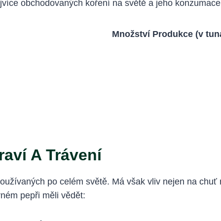
jvíce obchodovaných koření na světě a jeho konzumace 
Množství Produkce (v tun
aví A Trávení
používaných po celém světě. Má však vliv nejen na chuť n
rném pepři měli vědět: