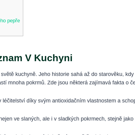
ého pepře
ýznam V Kuchyni
e světě kuchyně. Jeho historie sahá až do starověku, k
stí mnoha pokrmů. Zde jsou některá zajímavá fakta o č
 léčitelství díky svým antioxidačním vlastnostem a schop
nejen ve slaných, ale i v sladkých pokrmech, stejně jako