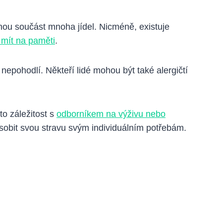
tnou součást mnoha jídel. Nicméně, existuje
 mít na paměti
.
epohodlí. Někteří lidé mohou být také alergičtí
to záležitost s
odborníkem na výživu nebo
obit svou stravu svým individuálním potřebám.