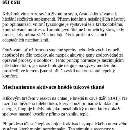
stresu
Když mluvíme o zdravém životním stylu, často sklouzáváme k
hledání složitých suplementů. Přitom jedním z nejsilnějších nástrojů
pro optimalizaci vnitřní fyziologie je vystavení těla krátkodobému,
kontrolovanému stresu. Tomuto jevu říkáme hormetický stres, tedy
proces, kdy mírná zátěž stimuluje tělo k posílení vlastních
adaptačních mechanismů.
Otužování, ať už formou studené sprchy nebo ledových koupelí,
nepůsobí na tělo toxicky, ale naopak aktivuje geny zodpovědné za
opravné procesy a odolnost. Tento princip hormeze je fascinujícím
příkladem toho, jak naše biologie reaguje na výzvy moderního
prostředí, ve kterém jsme si příliš zvykli na konstantní tepelný
komfort.
Mechanismus aktivace hnědé tukové tkáně
Klíčovým hráčem v reakci na chlad je hnědá tuková tkáň (BAT). Na
rozdíl od běžného bílého tuku, který slouží primárně k ukládání
energie, funguje hnědý tuk jako metabolický motor, který dokáže
spalovat mastné kyseliny přímo za vzniku tepla.
Při poklesu tělesné teploty dojde k aktivaci sympatického nervového
systému, který uvolní noradrenalin. Ten stimuluje receptory v