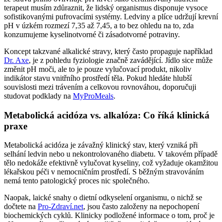
terapeut musím zdůraznit, že lidský organismus disponuje vysoce
sofistikovanými pufrovacími systémy. Ledviny a plíce udržují krevní
pH v úzkém rozmezí 7,35 až 7,45, a to bez ohledu na to, zda
konzumujeme kyselinotvorné či zásadotvorné potraviny.
Koncept takzvané alkalické stravy, který často propaguje například
Dr. Axe
, je z pohledu fyziologie značně zavádějící. Jídlo sice může
změnit pH moči, ale to je pouze vylučovací produkt, nikoliv
indikátor stavu vnitřního prostředí těla. Pokud hledáte hlubší
souvislosti mezi trávením a celkovou rovnováhou, doporučuji
studovat podklady na
MyProMeals
.
Metabolická acidóza vs. alkalóza: Co říká klinická
praxe
Metabolická acidóza je závažný klinický stav, který vzniká při
selhání ledvin nebo u nekontrolovaného diabetu. V takovém případě
tělo nedokáže efektivně vylučovat kyseliny, což vyžaduje okamžitou
lékařskou péči v nemocničním prostředí. S běžným stravováním
nemá tento patologický proces nic společného.
Naopak, laické snahy o dietní odkyselení organismu, o nichž se
dočtete na
Pro-Zdraví.net
, jsou často založeny na nepochopení
biochemických cyklů. Klinicky podložené informace o tom, proč je