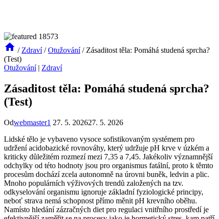
/
Zdraví
/
Otužování
/
Zásaditost těla: Pomáhá studená sprcha?
(Test)
Otužování
|
Zdraví
Zásaditost těla: Pomáhá studená sprcha?
(Test)
Od
webmaster1
27. 5. 2026
27. 5. 2026
Lidské tělo je vybaveno vysoce sofistikovaným systémem pro
udržení acidobazické rovnováhy, který udržuje pH krve v úzkém a
kriticky důležitém rozmezí mezi 7,35 a 7,45. Jakékoliv významnější
odchylky od této hodnoty jsou pro organismus fatální, proto k těmto
procesům dochází zcela autonomně na úrovni buněk, ledvin a plic.
Mnoho populárních výživových trendů založených na tzv.
odkyselování organismu ignoruje základní fyziologické principy,
neboť strava nemá schopnost přímo měnit pH krevního oběhu.
Namísto hledání zázračných diet pro regulaci vnitřního prostředí je
efektivnější zaměřit se na procesy jako je hormetický stres, kam patří