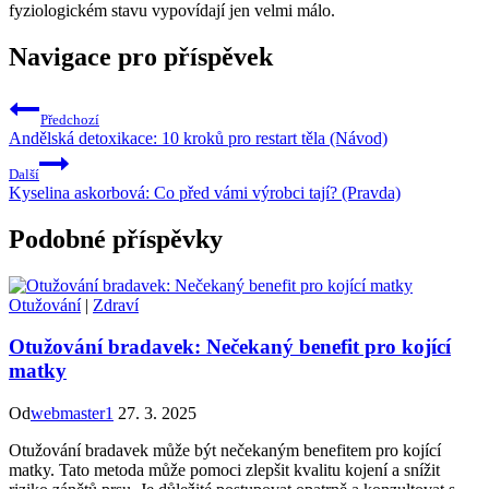
fyziologickém stavu vypovídají jen velmi málo.
Navigace pro příspěvek
Předchozí
Andělská detoxikace: 10 kroků pro restart těla (Návod)
Další
Kyselina askorbová: Co před vámi výrobci tají? (Pravda)
Podobné příspěvky
Otužování
|
Zdraví
Otužování bradavek: Nečekaný benefit pro kojící
matky
Od
webmaster1
27. 3. 2025
Otužování bradavek může být nečekaným benefitem pro kojící
matky. Tato metoda může pomoci zlepšit kvalitu kojení a snížit