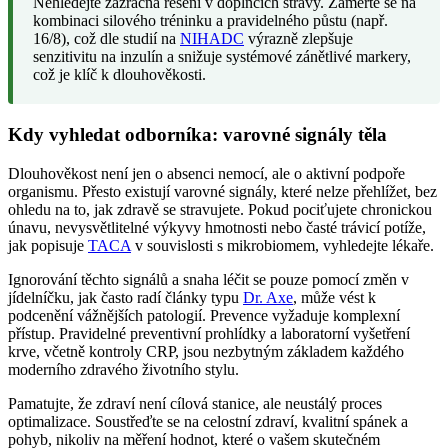
Nehledejte zázračná řešení v doplňcích stravy. Zaměřte se na
kombinaci silového tréninku a pravidelného půstu (např.
16/8), což dle studií na
NIHADC
výrazně zlepšuje
senzitivitu na inzulín a snižuje systémové zánětlivé markery,
což je klíč k dlouhověkosti.
Kdy vyhledat odborníka: varovné signály těla
Dlouhověkost není jen o absenci nemocí, ale o aktivní podpoře
organismu. Přesto existují varovné signály, které nelze přehlížet, bez
ohledu na to, jak zdravě se stravujete. Pokud pociťujete chronickou
únavu, nevysvětlitelné výkyvy hmotnosti nebo časté trávicí potíže,
jak popisuje
TACA
v souvislosti s mikrobiomem, vyhledejte lékaře.
Ignorování těchto signálů a snaha léčit se pouze pomocí změn v
jídelníčku, jak často radí články typu
Dr. Axe
, může vést k
podcenění vážnějších patologií. Prevence vyžaduje komplexní
přístup. Pravidelné preventivní prohlídky a laboratorní vyšetření
krve, včetně kontroly CRP, jsou nezbytným základem každého
moderního zdravého životního stylu.
Pamatujte, že zdraví není cílová stanice, ale neustálý proces
optimalizace. Soustřeďte se na celostní zdraví, kvalitní spánek a
pohyb, nikoliv na měření hodnot, které o vašem skutečném