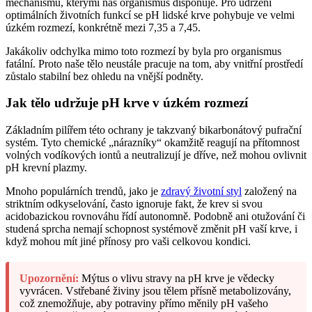
mechanismů, kterými náš organismus disponuje. Pro udržení
optimálních životních funkcí se pH lidské krve pohybuje ve velmi
úzkém rozmezí, konkrétně mezi 7,35 a 7,45.
Jakákoliv odchylka mimo toto rozmezí by byla pro organismus
fatální. Proto naše tělo neustále pracuje na tom, aby vnitřní prostředí
zůstalo stabilní bez ohledu na vnější podněty.
Jak tělo udržuje pH krve v úzkém rozmezí
Základním pilířem této ochrany je takzvaný bikarbonátový pufrační
systém. Tyto chemické „nárazníky“ okamžitě reagují na přítomnost
volných vodíkových iontů a neutralizují je dříve, než mohou ovlivnit
pH krevní plazmy.
Mnoho populárních trendů, jako je
zdravý životní styl
založený na
striktním odkyselování, často ignoruje fakt, že krev si svou
acidobazickou rovnováhu řídí autonomně. Podobně ani otužování či
studená sprcha nemají schopnost systémově změnit pH vaší krve, i
když mohou mít jiné přínosy pro vaši celkovou kondici.
Upozornění:
Mýtus o vlivu stravy na pH krve je vědecky
vyvrácen. Vstřebané živiny jsou tělem přísně metabolizovány,
což znemožňuje, aby potraviny přímo měnily pH vašeho