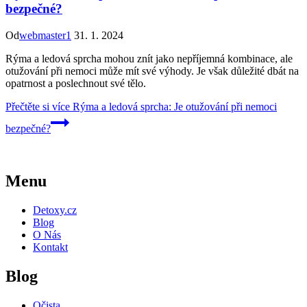
bezpečné?
Od
webmaster1
31. 1. 2024
Rýma a ledová sprcha mohou znít jako nepříjemná kombinace, ale
otužování při nemoci může mít své výhody. Je však důležité dbát na
opatrnost a poslechnout své tělo.
Přečtěte si více
Rýma a ledová sprcha: Je otužování při nemoci
bezpečné?
Menu
Detoxy.cz
Blog
O Nás
Kontakt
Blog
Očista