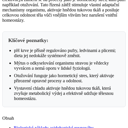
například otužování. Tato řízená zátěž stimuluje vlastní adaptační
mechanismy organismu, aktivuje hnědou tukovou tkáň a posiluje
celkovou odolnost těla vůči vnějším vlivům bez narušení vnitřní
homeostázy.
Klíčové poznatky:
pH krve je přísně regulováno pufry, ledvinami a plicemi;
dieta jej nedokáže systémově změnit.
Mýtus o odkyselování organismu stravou je vědecky
vyvrácen a nemá oporu v lidské fyziologii.
Otužování funguje jako hormetický stres, který aktivuje
přirozené opravné procesy a odolnost.
Vystavení chladu aktivuje hnědou tukovou tkáň, která
zvyšuje metabolický výdej a efektivně udržuje tělesnou
homeostázu.
Obsah
Biologické základy acidobazické rovnováhy