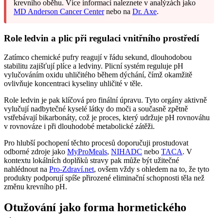
krevního oběhu. Více informací naleznete v analýzách jako
MD Anderson Cancer Center
nebo na
Dr. Axe
.
Role ledvin a plic při regulaci vnitřního prostředí
Zatímco chemické pufry reagují v řádu sekund, dlouhodobou
stabilitu zajišťují plíce a ledviny. Plicní systém reguluje pH
vylučováním oxidu uhličitého během dýchání, čímž okamžitě
ovlivňuje koncentraci kyseliny uhličité v těle.
Role ledvin je pak klíčová pro finální úpravu. Tyto orgány aktivně
vylučují nadbytečné kyselé látky do moči a současně zpětně
vstřebávají bikarbonáty, což je proces, který udržuje pH rovnováhu
v rovnováze i při dlouhodobé metabolické zátěži.
Pro hlubší pochopení těchto procesů doporučuji prostudovat
odborné zdroje jako
MyProMeals
,
NIHADC
nebo
TACA
. V
kontextu lokálních doplňků stravy pak může být užitečné
nahlédnout na
Pro-Zdraví.net
, ovšem vždy s ohledem na to, že tyto
produkty podporují spíše přirozené eliminační schopnosti těla než
změnu krevního pH.
Otužování jako forma hormetického