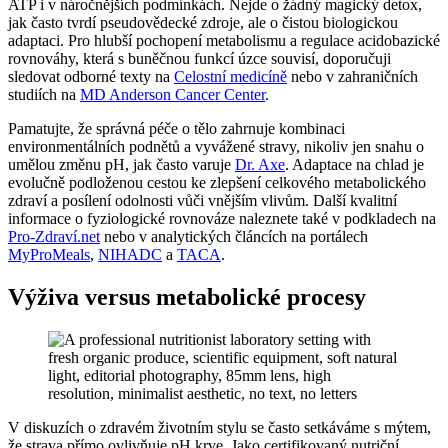
ATP i v náročnějších podmínkách. Nejde o žádný magický detox,
jak často tvrdí pseudovědecké zdroje, ale o čistou biologickou
adaptaci. Pro hlubší pochopení metabolismu a regulace acidobazické
rovnováhy, která s buněčnou funkcí úzce souvisí, doporučuji
sledovat odborné texty na
Celostní medicíně
nebo v zahraničních
studiích na
MD Anderson Cancer Center
.
Pamatujte, že správná péče o tělo zahrnuje kombinaci
environmentálních podnětů a vyvážené stravy, nikoliv jen snahu o
umělou změnu pH, jak často varuje
Dr. Axe
. Adaptace na chlad je
evolučně podloženou cestou ke zlepšení celkového metabolického
zdraví a posílení odolnosti vůči vnějším vlivům. Další kvalitní
informace o fyziologické rovnováze naleznete také v podkladech na
Pro-Zdraví.net
nebo v analytických článcích na portálech
MyProMeals
,
NIHADC
a
TACA
.
Výživa versus metabolické procesy
V diskuzích o zdravém životním stylu se často setkáváme s mýtem,
že strava přímo ovlivňuje pH krve. Jako certifikovaný nutriční