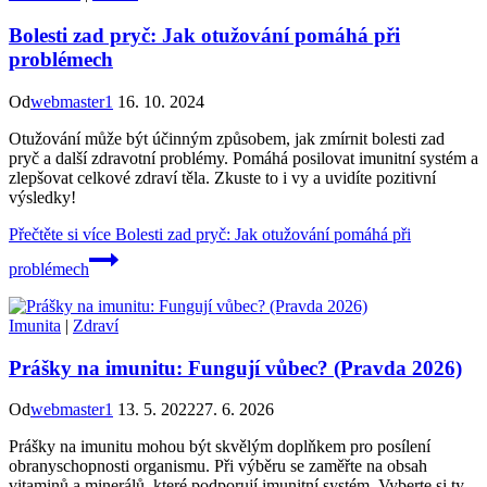
Bolesti zad pryč: Jak otužování pomáhá při
problémech
Od
webmaster1
16. 10. 2024
Otužování může být účinným způsobem, jak zmírnit bolesti zad
pryč a další zdravotní problémy. Pomáhá posilovat imunitní systém a
zlepšovat celkové zdraví těla. Zkuste to i vy a uvidíte pozitivní
výsledky!
Přečtěte si více
Bolesti zad pryč: Jak otužování pomáhá při
problémech
Imunita
|
Zdraví
Prášky na imunitu: Fungují vůbec? (Pravda 2026)
Od
webmaster1
13. 5. 2022
27. 6. 2026
Prášky na imunitu mohou být skvělým doplňkem pro posílení
obranyschopnosti organismu. Při výběru se zaměřte na obsah
vitaminů a minerálů, které podporují imunitní systém. Vyberte si ty