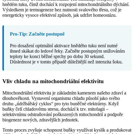
hnědém tuku, čímž dochází k rozpojení mitochondriálního dýchání.
Výsledkem je termogeneze bez nutnosti svalového třesu, což je
energeticky vysoce efektivní způsob, jak udržet homeostázu.
Pro-Tip: Začněte postupně
Pro dosažení optimální aktivace hnědého tuku není nutné
ihned skákat do ledové řeky. Začněte postupným snižováním
teploty ke konci běžné sprchy po dobu 30 sekund.
Důslednost je v tomto případě důležitější než intenzita šoku.
Vliv chladu na mitochondriální efektivitu
Mitochondriální efektivita je základním kamenem našeho zdraví a
dlouhověkosti. Vystavení organismu chladu působí jako svého
druhu „údržbářský cyklus“ pro tyto buněčné elektrárny. Když
buňky čelí chladovému stresu, dochází k tzv. mitofagii –
selektivnímu odstraňování poškozených mitochondrií a podpoře
biogeneze nových, zdravějších jednotek.
Tento proces zvyšuje schopnost buňky využívat kyslík a produkovat