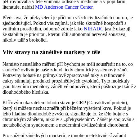
pH rovnováha v těle vnímána odlišně v medicíně a v populární
literatuře, nabízí
MD Anderson Cancer Center
.
Představa, že překyselení je příčinou všech civilizačních chorob, je
zjednodušující. Pokud vás zajímá, jak tělo skutečně hospodaří s
vnitřním prostředím, odborné zdroje jako
NIHADC
jasně ukazují,
že stabilita je prioritou, kterou řídí autonomní nervová soustava,
nikoliv talíř s brokolicí.
Vliv stravy na zánětlivé markery v těle
Namísto neustálého měření pH bychom se měli soustředit na to, co
skutečně ovlivňuje naše zdraví, tedy chronický systémový zánět.
Potraviny bohaté na průmyslově zpracované tuky a rafinované
cukry stimulují produkci prozánětlivých cytokinů. Tyto molekuly
jsou hlavními mediátory zánětlivé odpovědi, která poškozuje tkáně z
dlouhodobého hlediska.
Klíčovým ukazatelem tohoto stavu je CRP (C-reaktivní protein),
který si můžete nechat změřit při běžném vyšetření krve. Pokud je
jeho hladina dlouhodobě zvýšená, signalizuje to, že tělo bojuje s
chronickým zánětem, nikoliv s „překyselením“. Zánět je spojován s
metabolickým syndromem a moderními civilizačními chorobami.
Pro snížení zánětlivých markerů je mnohem efektivnější zařadit