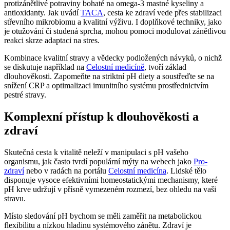
protizánětlivé potraviny bohaté na omega-3 mastné kyseliny a
antioxidanty. Jak uvádí
TACA
, cesta ke zdraví vede přes stabilizaci
střevního mikrobiomu a kvalitní výživu. I doplňkové techniky, jako
je otužování či studená sprcha, mohou pomoci modulovat zánětlivou
reakci skrze adaptaci na stres.
Kombinace kvalitní stravy a vědecky podložených návyků, o nichž
se diskutuje například na
Celostní medicíně
, tvoří základ
dlouhověkosti. Zapomeňte na striktní pH diety a soustřeďte se na
snížení CRP a optimalizaci imunitního systému prostřednictvím
pestré stravy.
Komplexní přístup k dlouhověkosti a
zdraví
Skutečná cesta k vitalitě neleží v manipulaci s pH vašeho
organismu, jak často tvrdí populární mýty na webech jako
Pro-
zdraví
nebo v radách na portálu
Celostní medicína
. Lidské tělo
disponuje vysoce efektivními homeostatickými mechanismy, které
pH krve udržují v přísně vymezeném rozmezí, bez ohledu na vaši
stravu.
Místo sledování pH bychom se měli zaměřit na metabolickou
flexibilitu a nízkou hladinu systémového zánětu. Zdraví je