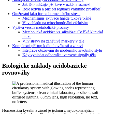
Jak tělo udržuje pH krve v úzkém rozmezí
Role ledvin a plic při regulaci vnitřního prostředí
Otužování jako forma hormetického stresu
Mechanismus aktivace hnědé tukové tkáně
Vliv chladu na mitochondriální efektivitu
Výživa versus metabolické procesy
Metabolická acidóza vs. alkalóza: Co říká klinická
praxe
Vliv stravy na zánětlivé markery v těle
Komplexní přístup k dlouhověkosti a zdraví
Integrace otužování do moderního životního stylu
Kdy vyhledat odborníka: varovné signály těla
Biologické základy acidobazické
rovnováhy
Homeostáza kyselin a zásad je jedním z nejdokonalejších