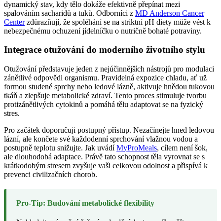
dynamický stav, kdy tělo dokáže efektivně přepínat mezi
spalováním sacharidů a tuků. Odborníci z
MD Anderson Cancer
Center
zdůrazňují, že spoléhání se na striktní pH diety může vést k
nebezpečnému ochuzení jídelníčku o nutričně bohaté potraviny.
Integrace otužování do moderního životního stylu
Otužování představuje jeden z nejúčinnějších nástrojů pro modulaci
zánětlivé odpovědi organismu. Pravidelná expozice chladu, ať už
formou studené sprchy nebo ledové lázně, aktivuje hnědou tukovou
tkáň a zlepšuje metabolické zdraví. Tento proces stimuluje tvorbu
protizánětlivých cytokinů a pomáhá tělu adaptovat se na fyzický
stres.
Pro začátek doporučuji postupný přístup. Nezačínejte hned ledovou
lázní, ale končete své každodenní sprchování vlažnou vodou a
postupně teplotu snižujte. Jak uvádí
MyProMeals
, cílem není šok,
ale dlouhodobá adaptace. Právě tato schopnost těla vyrovnat se s
krátkodobým stresem zvyšuje vaši celkovou odolnost a přispívá k
prevenci civilizačních chorob.
Pro-Tip: Budování metabolické flexibility