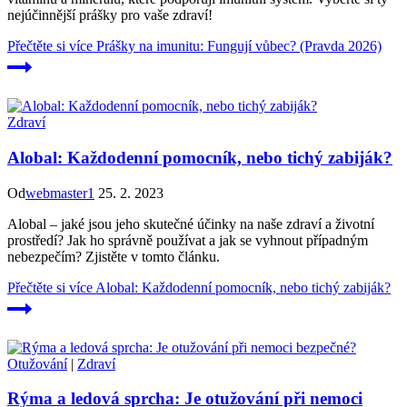
nejúčinnější prášky pro vaše zdraví!
Přečtěte si více
Prášky na imunitu: Fungují vůbec? (Pravda 2026)
Zdraví
Alobal: Každodenní pomocník, nebo tichý zabiják?
Od
webmaster1
25. 2. 2023
Alobal – jaké jsou jeho skutečné účinky na naše zdraví a životní
prostředí? Jak ho správně používat a jak se vyhnout případným
nebezpečím? Zjistěte v tomto článku.
Přečtěte si více
Alobal: Každodenní pomocník, nebo tichý zabiják?
Otužování
|
Zdraví
Rýma a ledová sprcha: Je otužování při nemoci