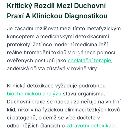
Kritický Rozdíl Mezi Duchovní
Praxí A Klinickou Diagnostikou
Je zásadní rozlišovat mezi tímto metafyzickým
konceptem a medicínskými detoxikačními
protokoly. Zatímco moderní medicína řeší
reálné hromadění toxinů v orgánech pomocí
ověřených postupů jako
chelatační terapie
,
andělská očista zůstává v rovině víry.
Klinická detoxikace vyžaduje podrobnou
biochemickou analýzu
stavu organismu.
Duchovní praxe se naopak zaměřuje na vnitřní
klid, nikoliv na fyzickou eliminaci těžkých kovů
či patogenů, o čemž se více dočtete v
odbornějších článcích o
zdravotní detoxikaci
.