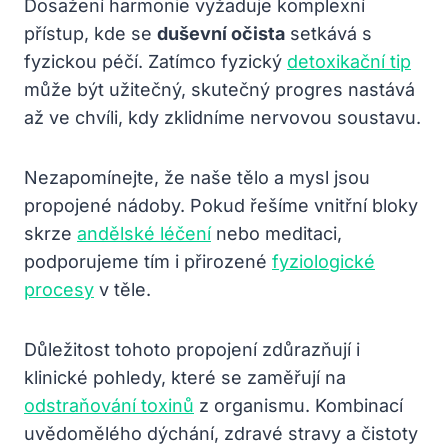
Dosažení harmonie vyžaduje komplexní
přístup, kde se
duševní očista
setkává s
fyzickou péčí. Zatímco fyzický
detoxikační tip
může být užitečný, skutečný progres nastává
až ve chvíli, kdy zklidníme nervovou soustavu.
Nezapomínejte, že naše tělo a mysl jsou
propojené nádoby. Pokud řešíme vnitřní bloky
skrze
andělské léčení
nebo meditaci,
podporujeme tím i přirozené
fyziologické
procesy
v těle.
Důležitost tohoto propojení zdůrazňují i
klinické pohledy, které se zaměřují na
odstraňování toxinů
z organismu. Kombinací
uvědomělého dýchání, zdravé stravy a čistoty