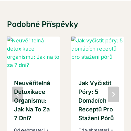
Podobné Příspěvky
Neuvěřitelná
Jak Vyčistit
Detoxikace
Póry: 5
Organismu:
Domácích
Jak Na To Za
Receptů Pro
7 Dní?
Stažení Pórů
Od
webmaster1
Od
webmaster1