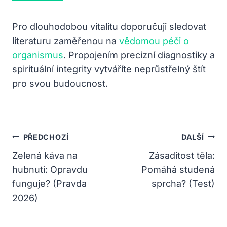
Pro dlouhodobou vitalitu doporučuji sledovat
literaturu zaměřenou na
vědomou péči o
organismus
. Propojením precizní diagnostiky a
spirituální integrity vytváříte neprůstřelný štít
pro svou budoucnost.
Navigace
PŘEDCHOZÍ
DALŠÍ
Pro
Zelená káva na
Zásaditost těla:
hubnutí: Opravdu
Pomáhá studená
Příspěvek
funguje? (Pravda
sprcha? (Test)
2026)