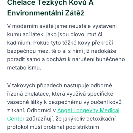
Chelace Těžkých Kovů A
Environmentální Zátěž
V moderním světě jsme neustále vystaveni
kumulaci látek, jako jsou olovo, rtuť či
kadmium. Pokud tyto těžké kovy překročí
bezpečnou mez, tělo si s nimi již nedokáže
poradit samo a dochází k narušení buněčného
metabolismu.
V takových případech nastupuje odborně
řízená chelatace, která využívá specifické
vazebné látky k bezpečnému vyloučení kovů
z tkání. Odborníci v
Angel Longevity Medical
Center
zdůrazňují, že jakýkoliv detoxikační
protokol musí probíhat pod striktním