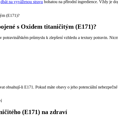
a
dbát na vyváženou stravu
bohatou na přírodní ingredience. Vždy je d
pojené s Oxidem titaničitým (E171)?
 v potravinářském průmyslu k zlepšení vzhledu a textury potravin. Nic
ovat obsahují-li E171. Pokud máte obavy o jeho potenciální nebezpečné
ničitého (E171) na zdraví