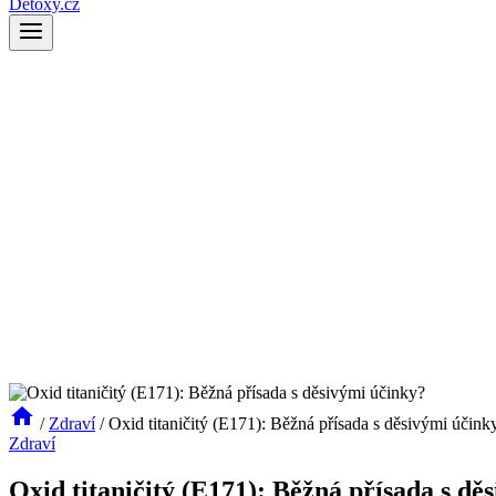
Detoxy.cz
/
Zdraví
/
Oxid titaničitý (E171): Běžná přísada s děsivými účink
Zdraví
Oxid titaničitý (E171): Běžná přísada s dě