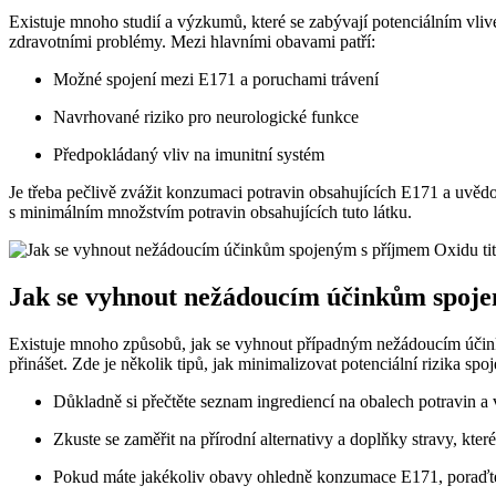
Existuje mnoho studií a výzkumů, které se zabývají potenciálním vlive
zdravotními problémy. Mezi hlavními obavami patří:
Možné spojení mezi E171 a poruchami trávení
Navrhované riziko pro neurologické funkce
Předpokládaný vliv na imunitní systém
Je třeba pečlivě zvážit konzumaci potravin obsahujících E171 a uvědom
s minimálním množstvím potravin obsahujících tuto látku.
Jak se vyhnout nežádoucím účinkům spoje
Existuje mnoho způsobů, jak se vyhnout případným nežádoucím účinků
přinášet. Zde je několik tipů, jak minimalizovat potenciální rizika s
Důkladně si přečtěte seznam ingrediencí na obalech potravin 
Zkuste se zaměřit na přírodní alternativy a doplňky stravy, které
Pokud máte jakékoliv obavy ohledně konzumace E171, poraďt