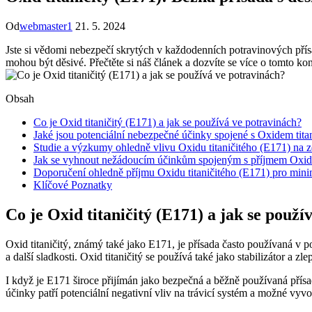
Od
webmaster1
21. 5. 2024
Jste si vědomi nebezpečí skrytých v každodenních potravinových přís
mohou být děsivé. Přečtěte si náš článek a dozvíte se více o tomto ko
Obsah
Co je Oxid titaničitý (E171) a jak se používá ve potravinách?
Jaké jsou potenciální nebezpečné účinky spojené s Oxidem tita
Studie a výzkumy ohledně vlivu Oxidu titaničitého (E171) na z
Jak se vyhnout nežádoucím účinkům spojeným s příjmem Oxidu
Doporučení ohledně příjmu Oxidu titaničitého (E171) pro minim
Klíčové Poznatky
Co je Oxid titaničitý (E171) a jak se použí
Oxid titaničitý, známý také jako E171, je přísada často používaná v p
a další sladkosti. Oxid titaničitý se používá také jako stabilizátor a 
I když je E171 široce přijímán jako bezpečná a běžně používaná přís
účinky patří potenciální negativní vliv na trávicí systém a možné vyvol