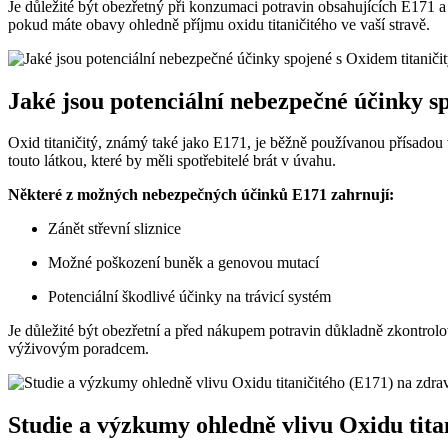
Je důležité být obezřetný při konzumaci potravin obsahujících E171 
pokud máte obavy ohledně příjmu oxidu titaničitého ve vaší stravě.
Jaké jsou potenciální nebezpečné účinky s
Oxid titaničitý, známý také jako E171, je běžně používanou přísadou
touto látkou, které by měli spotřebitelé brát v úvahu.
Některé z možných nebezpečných účinků E171 zahrnují:
Zánět střevní sliznice
Možné poškození buněk a genovou mutací
Potenciální škodlivé účinky na trávicí systém
Je důležité být obezřetní a před nákupem potravin důkladně zkontrol
výživovým poradcem.
Studie a výzkumy ohledně vlivu Oxidu tita