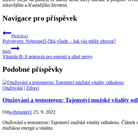
zdravějším a šťastnějším životem.
Navigace pro příspěvek
Předchozí
Polystyren: Nebezpečí číhá všude – Jak vás může ohrozit?
Další
Vitamín B: 8 potravin pro energii a silné nervy
Podobné příspěvky
Otužování
|
Zdraví
Otužování a testosteron: Tajemství mužské vitality o
Od
webmaster1
25. 9. 2022
Otužování a testosteron: Tajemství mužské vitality odhaleno. Článek 
mužskou energii a vitalitu.