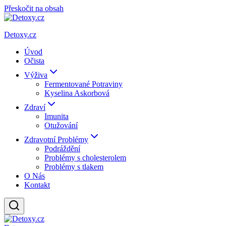
Přeskočit na obsah
Detoxy.cz
Úvod
Očista
Výživa
Fermentované Potraviny
Kyselina Askorbová
Zdraví
Imunita
Otužování
Zdravotní Problémy
Podráždění
Problémy s cholesterolem
Problémy s tlakem
O Nás
Kontakt