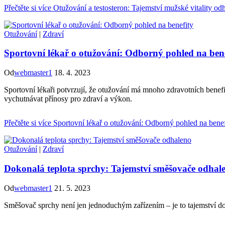
Přečtěte si více
Otužování a testosteron: Tajemství mužské vitality od
Otužování
|
Zdraví
Sportovní lékař o otužování: Odborný pohled na bene
Od
webmaster1
18. 4. 2023
Sportovní lékaři potvrzují, že otužování má mnoho zdravotních benef
vychutnávat přínosy pro zdraví a výkon.
Přečtěte si více
Sportovní lékař o otužování: Odborný pohled na benef
Otužování
|
Zdraví
Dokonalá teplota sprchy: Tajemství směšovače odhal
Od
webmaster1
21. 5. 2023
Směšovač sprchy není jen jednoduchým zařízením – je to tajemství do