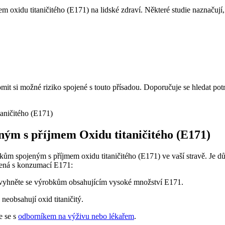
m oxidu titaničitého (E171) na lidské zdraví. Některé studie naznačují,
it si možné riziko spojené s touto přísadou. Doporučuje se hledat potr
ným s příjmem Oxidu titaničitého (E171)
m spojeným s příjmem oxidu titaničitého (E171) ve vaší stravě. Je důl
pojená s konzumací E171:
a vyhněte se výrobkům obsahujícím vysoké množství E171.
 neobsahují oxid titaničitý.
e se s
odborníkem na výživu nebo lékařem
.