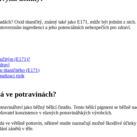
adách? Oxid titaničitý, známý také jako E171, může být jedním z nich.
ntroverzním ingredienci a jeho potenciálních nebezpečích pro zdraví.
ničitým (E171)?
draví
 titaničitého (E171)
alizaci rizik
vá ve potravinách?
otravinářství jako běžný bělící činidlo. Tento bělící pigment se běžně 
zlepšovatel konzistence v různých potravinářských výrobcích.
ada ve většině potravin, některé studie naznačují možné škodlivé účin
ání zánětů v těle.