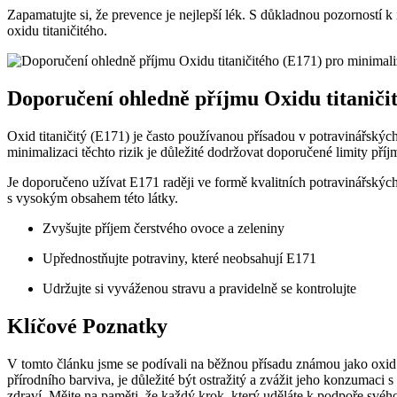
Zapamatujte si, že prevence je nejlepší lék. S důkladnou pozorností 
oxidu titaničitého.
Doporučení ohledně příjmu Oxidu titaničit
Oxid titaničitý (E171) je často používanou přísadou v potravinářských 
minimalizaci těchto rizik je důležité dodržovat doporučené limity pří
Je doporučeno užívat E171 raději ve formě kvalitních potravinářskýc
s vysokým obsahem této látky.
Zvyšujte příjem čerstvého ovoce a zeleniny
Upřednostňujte potraviny, které neobsahují E171
Udržujte si vyváženou stravu a pravidelně se kontrolujte
Klíčové Poznatky
V tomto článku jsme se podívali na běžnou přísadu známou jako oxid t
přírodního barviva, je důležité být ostražitý a zvážit jeho konzumaci 
zdraví. Mějte na paměti, že každý krok, který uděláte k podpoře svéh