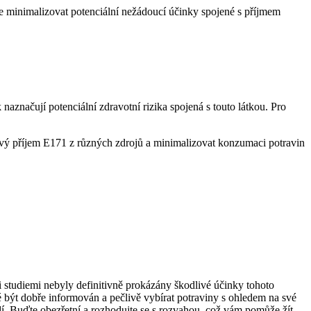
te minimalizovat potenciální nežádoucí účinky spojené s příjmem
naznačují potenciální zdravotní rizika spojená s touto látkou. Pro
kový příjem E171 z různých zdrojů a minimalizovat konzumaci potravin
i studiemi nebyly definitivně prokázány škodlivé účinky tohoto
ité být dobře informován a pečlivě vybírat potraviny s ohledem na své
dí. Buďte obezřetní a rozhodujte se s rozvahou, což vám pomůže žít