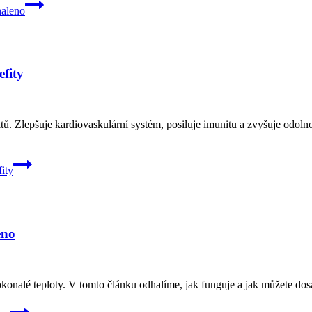
haleno
fity
itů. Zlepšuje kardiovaskulární systém, posiluje imunitu a zvyšuje odo
ity
eno
konalé teploty. V tomto článku odhalíme, jak funguje a jak můžete do