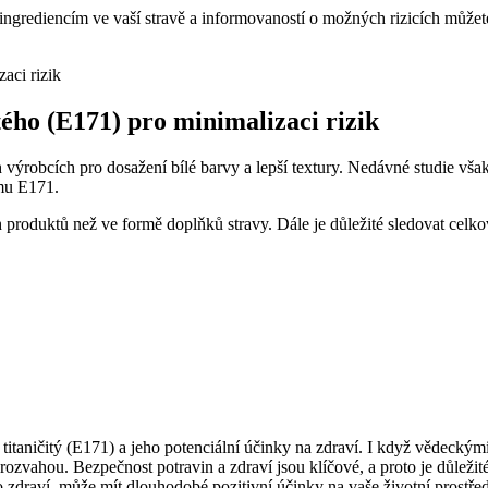
k ingrediencím ve vaší stravě a informovaností o možných rizicích může
ého (E171) pro minimalizaci rizik
výrobcích pro dosažení bílé barvy a lepší textury. Nedávné studie však 
jmu E171.
h produktů než ve formě doplňků stravy. Dále je důležité sledovat cel
itaničitý (E171) a jeho potenciální účinky na zdraví. I když vědeckým
s rozvahou. Bezpečnost potravin a zdraví jsou klíčové, a proto je důlež
o zdraví, může mít dlouhodobé pozitivní účinky na vaše životní prostře