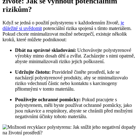
životě: Jak se vyhnout potenciálním
rizikům?
Když se jedná o použití polystyrenu v každodenním životě,
je
důležité si uvědomit
potenciální rizika spojená s tímto materiálem.
Pokud chcete minimalizovat možné nebezpečí, existuje několik
kroků, které můžete podniknout:
Dbát na správné skladování:
Uchovávejte polystyrenové
výrobky mimo dosah dětí a zvířat. Zacházejte s nimi opatrně,
abyste minimalizovali riziko jejich poškození.
Udržujte čistotu:
Pravidelně čistěte prostředí, kde se
nacházejí polystyrenové produkty, aby se minimalizovalo
riziko vdechnutí částic nebo kontaktu s karcinogeny
přítomnými v tomto materiálu.
Používejte ochranné pomůcky:
Pokud pracujete s
polystyrenem, měli byste používat ochranné pomůcky, jako
jsou rukavice a respirátory, abyste se chránili před možnými
negativními účinky tohoto materiálu.