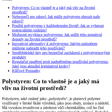
Polystyren: Co to vlastně je a jaký má vliv na životní
prostředí?
Nebezpečí pro zdraví: Jak může polystyren ohrozit naše
zdraví?
Použití polystyrenu v každodenním životě: Jak se vyhnout
potenciálním rizikům?
Možnosti recyklace polystyrenu: Jak snížit jeho negativní
dopady na životní prostředí?
Inovativní alternativy k polystyrenu: Jakým způsobem
můžeme nahradit jeho používání?
Spotřebitelské tipy pro bezpečné zacházení s polystyrenovými
produkty
Regulační opatření proti nadměrnému používání polystyrenu:
Jaké jsou aktuální legislativní kroky?
Klíčové Poznatky
Polystyren: Co to vlastně je a jaký má
vliv na životní prostředí?
Polystyren, také známý jako „polystyrén“, je plastový polymer
využívaný v široké škále výrobků, jako jsou obaly, izolace a nádobí.
Má vysokou trvanlivost a odolnost vůči chemikáliím, což ho činí