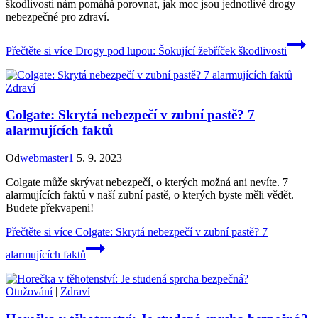
škodlivosti nám pomáhá porovnat, jak moc jsou jednotlivé drogy
nebezpečné pro zdraví.
Přečtěte si více
Drogy pod lupou: Šokující žebříček škodlivosti
Zdraví
Colgate: Skrytá nebezpečí v zubní pastě? 7
alarmujících faktů
Od
webmaster1
5. 9. 2023
Colgate může skrývat nebezpečí, o kterých možná ani nevíte. 7
alarmujících faktů v naší zubní pastě, o kterých byste měli vědět.
Budete překvapeni!
Přečtěte si více
Colgate: Skrytá nebezpečí v zubní pastě? 7
alarmujících faktů
Otužování
|
Zdraví