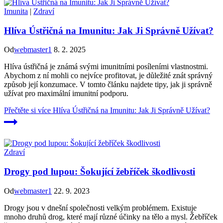
Imunita
|
Zdraví
Hlíva Ústřičná na Imunitu: Jak Ji Správně Užívat?
Od
webmaster1
8. 2. 2025
Hlíva ústřičná je známá svými imunitními posíleními vlastnostmi.
Abychom z ní mohli co nejvíce profitovat, je důležité znát správný
způsob její konzumace. V tomto článku najdete tipy, jak ji správně
užívat pro maximální imunitní podporu.
Přečtěte si více
Hlíva Ústřičná na Imunitu: Jak Ji Správně Užívat?
Zdraví
Drogy pod lupou: Šokující žebříček škodlivosti
Od
webmaster1
22. 9. 2023
Drogy jsou v dnešní společnosti velkým problémem. Existuje
mnoho druhů drog, které mají různé účinky na tělo a mysl. Žebříček