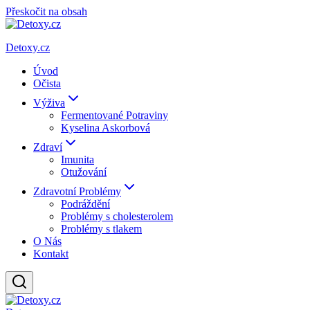
Přeskočit na obsah
Detoxy.cz
Úvod
Očista
Výživa
Fermentované Potraviny
Kyselina Askorbová
Zdraví
Imunita
Otužování
Zdravotní Problémy
Podráždění
Problémy s cholesterolem
Problémy s tlakem
O Nás
Kontakt