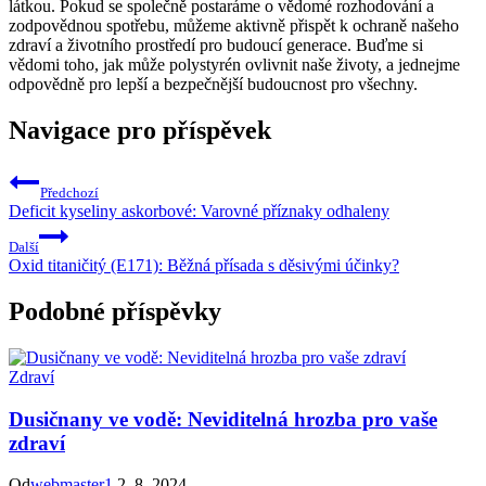
látkou. Pokud se společně postaráme o vědomé rozhodování a
zodpovědnou spotřebu, můžeme aktivně přispět k ochraně našeho
zdraví a životního prostředí pro budoucí generace. Buďme si
vědomi toho, jak může polystyrén ovlivnit naše životy, a jednejme
odpovědně pro lepší a bezpečnější budoucnost pro všechny.
Navigace pro příspěvek
Předchozí
Deficit kyseliny askorbové: Varovné příznaky odhaleny
Další
Oxid titaničitý (E171): Běžná přísada s děsivými účinky?
Podobné příspěvky
Zdraví
Dusičnany ve vodě: Neviditelná hrozba pro vaše
zdraví
Od
webmaster1
2. 8. 2024