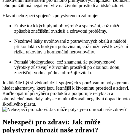
atraktivním materiálem pro mnoho průmyslových aplikací. Bohužel,
jeho použití má negativní vliv na životní prostředí a lidské zdraví.
Hlavní nebezpečí spojené s polystyrenem zahrnuje:
Emise toxických plynů při výrobě a spalování, což může
způsobit znečištění ovzduší a zdravotní problémy.
Nezdravé látky uvolňované z potravinových obalů a nádobí
při kontaktu s horkými potravinami, což může vést k zvýšení
rizika rakoviny a hormonální nerovnováhy.
Pomalá biodegradace, což znamená, že polystyrenové
výrobky zůstávají v životním prostředí po dlouhou dobu,
znečišťují vodu a půdu a ohrožují zvířata.
Je důležité být si vědomi rizik spojených s používáním polystyrenu a
hledat alternativy, které jsou šetrnější k životnímu prostředí a zdraví.
Buďte opatrní při výběru produktů a podporujte recyklaci a
obnovitelné materiály, abyste minimalizovali negativní dopad tohoto
škodlivého plastu.
Nebezpečí pro zdraví: Jak může
polystyren ohrozit naše zdraví?