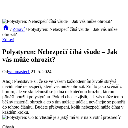
/
Zdraví
/
Polystyren: Nebezpečí číhá všude – Jak vás může
ohrozit?
Zdraví
Polystyren: Nebezpečí číhá všude – Jak
vás může ohrozit?
Od
webmaster1
21. 5. 2024
Ahoj! Představte si, že se ve vašem každodenním životě skrývá
neviditelné nebezpečí, které vás může ohrozit. Zní to jako scénář z
hororu, ale ve skutečnosti se jedná o skutečnou hrozbu, kterou
přináší použití polystyrénu. Pokud chcete zjistit, jak vás může tento
běžný materiál ohrozit a co s tím můžete udělat, neváhejte se ponořit
do tohoto článku. Budete překvapeni, kolik nebezpečí může číhat v
každém kroku.
Obsah