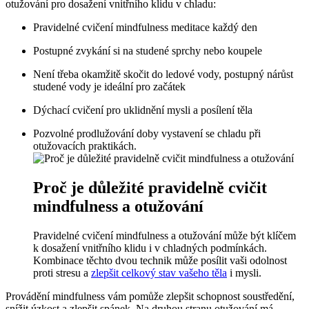
otužování pro dosažení vnitřního klidu v chladu:
Pravidelné cvičení mindfulness meditace každý den
Postupné zvykání si na studené sprchy nebo koupele
Není třeba okamžitě skočit do ledové vody, postupný nárůst
studené vody je ideální pro začátek
Dýchací cvičení pro uklidnění mysli a posílení těla
Pozvolné prodlužování doby vystavení se chladu při
otužovacích praktikách.
Proč je důležité pravidelně cvičit
mindfulness a otužování
Pravidelné cvičení mindfulness a otužování může být klíčem
k dosažení vnitřního klidu i v chladných podmínkách.
Kombinace těchto dvou technik může posílit vaši odolnost
proti stresu a
zlepšit celkový stav vašeho těla
i mysli.
Provádění mindfulness vám pomůže zlepšit schopnost soustředění,
snížit úzkost a zlepšit spánek. Na druhou stranu otužování má