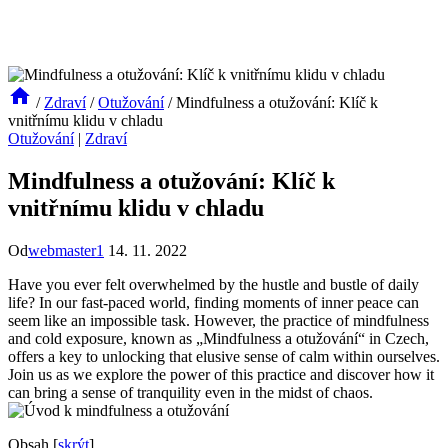
/
Zdraví
/
Otužování
/
Mindfulness a otužování: Klíč k
vnitřnímu klidu v chladu
Otužování
|
Zdraví
Mindfulness a otužování: Klíč k
vnitřnímu klidu v chladu
Od
webmaster1
14. 11. 2022
Have you ever felt overwhelmed by the hustle and bustle of daily
life? In our fast-paced world, finding moments of inner peace can
seem like an impossible task. However, the practice of mindfulness
and cold exposure, known as „Mindfulness a otužování“ in Czech,
offers a key to unlocking that elusive sense of calm within ourselves.
Join us as we explore the power of this practice and discover how it
can bring a sense of tranquility even in the midst of chaos.
Obsah
[
skrýt
]