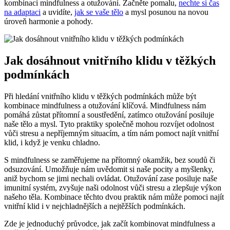
kombinaci mindfulness a otužování. Začněte pomalu,
nechte si čas
na adaptaci
a uvidíte,
jak se vaše tělo
a mysl posunou na novou
úroveň harmonie a pohody.
Jak dosáhnout vnitřního klidu v těžkých
podmínkách
Při hledání vnitřního klidu v těžkých podmínkách může být
kombinace mindfulness a otužování klíčová. Mindfulness nám
pomáhá zůstat přítomní a soustředění, zatímco otužování posiluje
naše tělo a mysl. Tyto praktiky společně mohou rozvíjet odolnost
vůči stresu a nepříjemným situacím, a tím nám pomoct najít vnitřní
klid, i když je venku chladno.
S mindfulness se zaměřujeme na přítomný okamžik, bez soudů či
odsuzování. Umožňuje nám uvědomit si naše pocity a myšlenky,
aniž bychom se jimi nechali ovládat. Otužování zase posiluje naše
imunitní systém, zvyšuje naši odolnost vůči stresu a zlepšuje výkon
našeho těla. Kombinace těchto dvou praktik nám může pomoci najít
vnitřní klid i v nejchladnějších a nejtěžších podmínkách.
Zde je jednoduchý průvodce, jak začít kombinovat mindfulness a