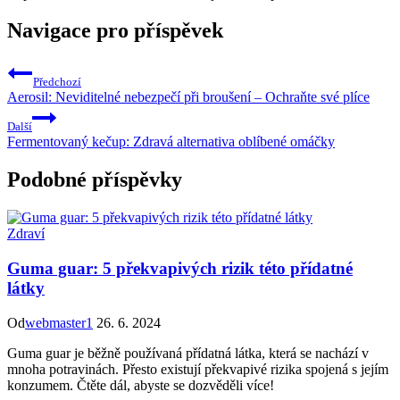
Navigace pro příspěvek
Předchozí
Aerosil: Neviditelné nebezpečí při broušení – Ochraňte své plíce
Další
Fermentovaný kečup: Zdravá alternativa oblíbené omáčky
Podobné příspěvky
Zdraví
Guma guar: 5 překvapivých rizik této přídatné
látky
Od
webmaster1
26. 6. 2024
Guma guar je běžně používaná přídatná látka, která se nachází v
mnoha potravinách. Přesto existují překvapivé rizika spojená s jejím
konzumem. Čtěte dál, abyste se dozvěděli více!