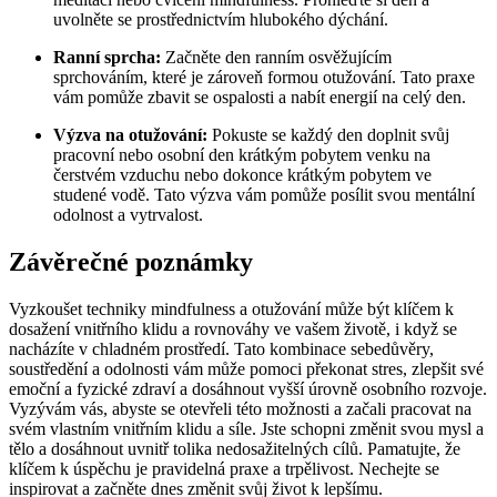
uvolněte se prostřednictvím hlubokého dýchání.
Ranní sprcha:
Začněte den ranním osvěžujícím
sprchováním, které je zároveň formou otužování. Tato praxe
vám pomůže zbavit se ospalosti a nabít energií na celý den.
Výzva na otužování:
Pokuste se každý den doplnit svůj
pracovní nebo osobní den krátkým pobytem venku na
čerstvém vzduchu nebo dokonce krátkým pobytem ve
studené vodě. Tato výzva vám pomůže posílit svou mentální
odolnost a vytrvalost.
Závěrečné poznámky
Vyzkoušet techniky mindfulness a otužování může být klíčem k
dosažení vnitřního klidu a rovnováhy ve vašem životě, i když se
nacházíte v chladném prostředí. Tato kombinace sebedůvěry,
soustředění a odolnosti vám může pomoci překonat stres, zlepšit své
emoční a fyzické zdraví a dosáhnout vyšší úrovně osobního rozvoje.
Vyzývám vás, abyste se otevřeli této možnosti a začali pracovat na
svém vlastním vnitřním klidu a síle. Jste schopni změnit svou mysl a
tělo a dosáhnout uvnitř tolika nedosažitelných cílů. Pamatujte, že
klíčem k úspěchu je pravidelná praxe a trpělivost. Nechejte se
inspirovat a začněte dnes změnit svůj život k lepšímu.