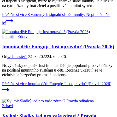
či trápení s alergiemi, může to být známka slabé imunity. Je důležité
na tyto příznaky brát zřetel a posílit své imunitní systém.
Přečtěte si více
8 varovných signálů slabé imunity: Nepřehlédněte
je!
Imunita
|
Zdraví
Imunita dětí: Funguje Just opravdu? (Pravda 2026)
Od
webmaster1
24. 3. 2022
24. 6. 2026
Nový dětský doplněk Just Imunita Děti je populární pro své účinky
na posílení imunitního systému u dětí. Recenze ukazují, že je
efektivní a bezpečný pro malé pacienty.
Přečtěte si více
Imunita dětí: Funguje Just opravdu? (Pravda 2026)
Zdraví
Xylitol: Sladký jed pro vaše zdraví? Pravda