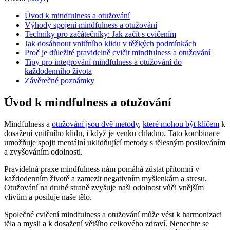
Úvod k mindfulness a otužování
Výhody spojení mindfulness a otužování
Techniky pro začátečníky: Jak začít s cvičením
Jak dosáhnout vnitřního klidu v těžkých podmínkách
Proč je důležité pravidelně cvičit mindfulness a otužování
Tipy pro integrování mindfulness a otužování do
každodenního života
Závěrečné poznámky
Úvod k mindfulness a otužování
Mindfulness a
otužování jsou dvě metody
,
které mohou být klíčem
k
dosažení vnitřního klidu, i když je venku chladno. Tato kombinace
umožňuje spojit mentální uklidňující metody s tělesným posilováním
a zvyšováním odolnosti.
Pravidelná praxe mindfulness nám pomáhá zůstat přítomní v
každodenním životě a zamezit negativním myšlenkám a stresu.
Otužování na druhé straně zvyšuje naši odolnost vůči vnějším
vlivům a posiluje naše tělo.
Společné cvičení mindfulness a otužování může vést k harmonizaci
těla a mysli a k dosažení většího celkového zdraví. Nenechte se