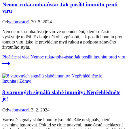
Nemoc ruka-noha-ústa: Jak posílit imunitu proti
viru
Od
webmaster1
30. 5. 2024
Nemoc ruka-noha-ústa je virové onemocnění, které se často
vyskytuje u dětí. Existuje několik způsobů, jak posílit imunitu proti
tomuto viru, jako je pravidelné mytí rukou a podpora zdravého
životního stylu.
Přečtěte si více
Nemoc ruka-noha-ústa: Jak posílit imunitu proti viru
Imunita
|
Zdraví
8 varovných signálů slabé imunity: Nepřehlédněte
je!
Od
webmaster1
3. 2. 2024
Varovné signály slabé imunity jsou důležité nesignály, které
nesmíme ignorovat. Pokud se cítíte unavení, máte časté nachlazení