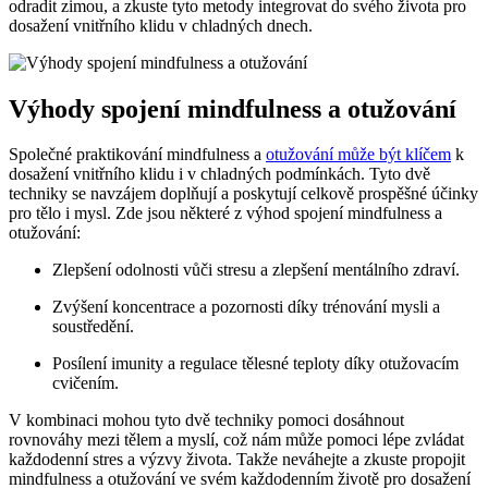
odradit zimou, a zkuste tyto metody integrovat do svého života pro
dosažení vnitřního klidu v chladných dnech.
Výhody spojení mindfulness a otužování
Společné praktikování mindfulness a
otužování může být klíčem
k
dosažení vnitřního klidu i v chladných podmínkách. Tyto dvě
techniky se navzájem doplňují a poskytují celkově prospěšné účinky
pro tělo i mysl. Zde jsou některé z výhod spojení mindfulness a
otužování:
Zlepšení odolnosti vůči stresu a zlepšení mentálního zdraví.
Zvýšení koncentrace a pozornosti díky trénování mysli a
soustředění.
Posílení imunity a regulace tělesné teploty díky otužovacím
cvičením.
V kombinaci mohou tyto dvě techniky pomoci dosáhnout
rovnováhy mezi tělem a myslí, což nám může pomoci lépe zvládat
každodenní stres a výzvy života. Takže neváhejte a zkuste propojit
mindfulness a otužování ve svém každodenním životě pro dosažení