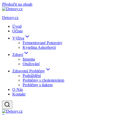
Přeskočit na obsah
Detoxy.cz
Úvod
Očista
Výživa
Fermentované Potraviny
Kyselina Askorbová
Zdraví
Imunita
Otužování
Zdravotní Problémy
Podráždění
Problémy s cholesterolem
Problémy s tlakem
O Nás
Kontakt