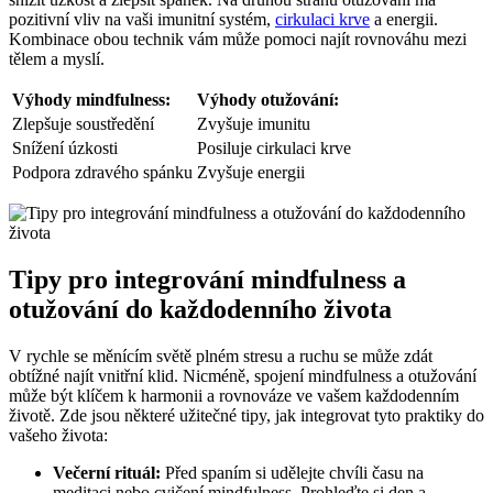
pozitivní vliv na vaši imunitní systém,
cirkulaci krve
a energii.
Kombinace obou technik vám může pomoci najít rovnováhu mezi
tělem a myslí.
Výhody mindfulness:
Výhody otužování:
Zlepšuje soustředění
Zvyšuje imunitu
Snížení úzkosti
Posiluje cirkulaci krve
Podpora zdravého spánku
Zvyšuje energii
Tipy pro integrování mindfulness a
otužování do každodenního života
V rychle se měnícím světě plném stresu a ruchu se může zdát
obtížné najít vnitřní klid. Nicméně, spojení mindfulness a otužování
může být klíčem k harmonii a rovnováze ve vašem každodenním
životě. Zde jsou některé užitečné tipy, jak integrovat tyto praktiky do
vašeho života:
Večerní rituál:
Před spaním si udělejte chvíli času na
meditaci nebo cvičení mindfulness. Prohleďte si den a