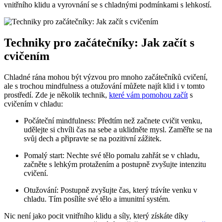
vnitřního klidu a vyrovnání se s chladnými podmínkami s lehkostí.
Techniky pro začátečníky: Jak začít s
cvičením
Chladné rána mohou být výzvou pro mnoho začátečníků cvičení,
ale s trochou mindfulness a otužování můžete najít klid i v tomto
prostředí. Zde je několik technik,
které vám pomohou začít
s
cvičením v chladu:
Počáteční mindfulness: Předtím než začnete cvičit venku,
udělejte si chvíli čas na sebe a uklidněte mysl. Zaměřte se na
svůj dech a připravte se na pozitivní zážitek.
Pomalý start: Nechte své tělo pomalu zahřát se v chladu,
začněte s lehkým protažením a postupně zvyšujte intenzitu
cvičení.
Otužování: Postupně zvyšujte čas, který trávíte venku v
chladu. Tím posílíte své tělo a imunitní systém.
Nic není jako pocit vnitřního klidu a síly, který získáte díky