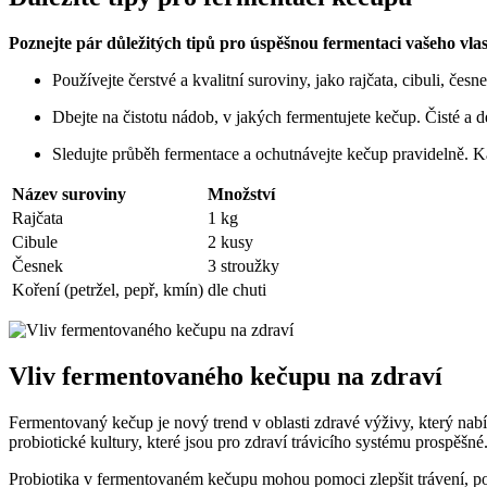
Poznejte pár důležitých tipů pro úspěšnou fermentaci vašeho vla
Používejte čerstvé a kvalitní suroviny, jako rajčata, cibuli, č
Dbejte na čistotu nádob, v jakých fermentujete kečup. Čisté 
Sledujte průběh fermentace a ochutnávejte kečup pravidelně. K
Název suroviny
Množství
Rajčata
1 kg
Cibule
2 kusy
Česnek
3 stroužky
Koření (petržel, pepř, kmín)
dle chuti
Vliv fermentovaného kečupu na zdraví
Fermentovaný kečup je nový trend v oblasti zdravé výživy, který na
probiotické kultury, které jsou pro zdraví trávicího systému prospěšné
Probiotika v fermentovaném kečupu mohou pomoci zlepšit trávení, po