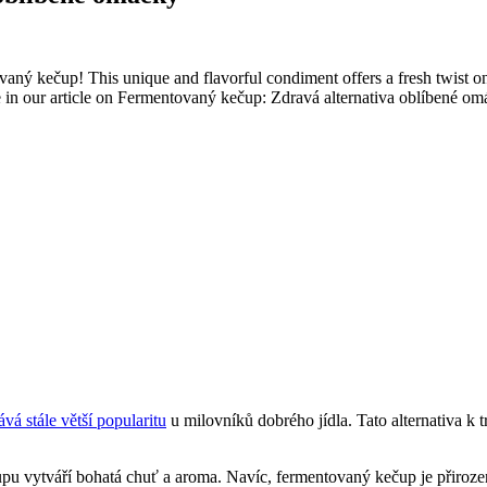
ný kečup! This unique and flavorful condiment offers a fresh twist on t
ite in our article on Fermentovaný kečup: Zdravá alternativa oblíbené om
ává stále větší popularitu
u milovníků dobrého jídla. Tato alternativa k 
pu vytváří bohatá chuť a aroma. Navíc, fermentovaný kečup je přiroz