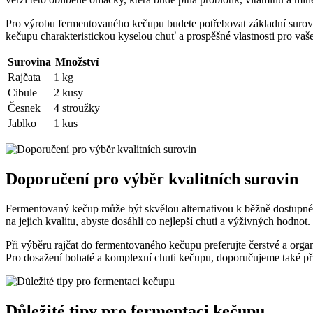
Pro výrobu fermentovaného kečupu budete potřebovat základní surov
kečupu charakteristickou kyselou chuť a prospěšné vlastnosti pro vaše
Surovina
Množství
Rajčata
1 kg
Cibule
2 kusy
Česnek
4 stroužky
Jablko
1 kus
Doporučení pro výběr kvalitních surovin
Fermentovaný kečup může být skvělou alternativou k běžně dostupné
na jejich kvalitu, abyste dosáhli co nejlepší chuti a výživných hodnot.
Při výběru rajčat do fermentovaného kečupu preferujte čerstvé a orga
Pro dosažení bohaté a komplexní chuti kečupu, doporučujeme také přida
Důležité tipy pro fermentaci kečupu