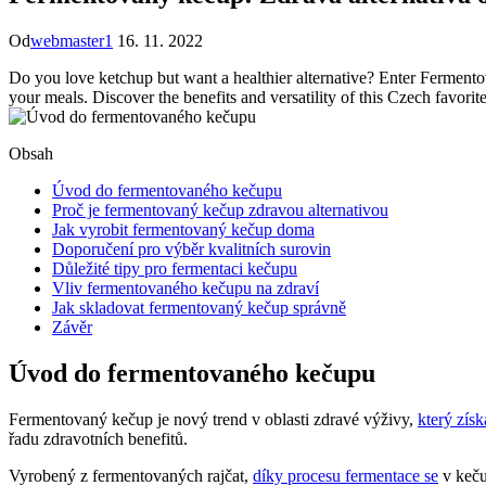
Od
webmaster1
16. 11. 2022
Do you love ketchup but want a healthier alternative? Enter Fermentova
your meals. Discover the benefits and versatility of this Czech favor
Obsah
Úvod do fermentovaného kečupu
Proč je fermentovaný kečup zdravou alternativou
Jak vyrobit fermentovaný kečup doma
Doporučení pro výběr kvalitních surovin
Důležité tipy pro fermentaci kečupu
Vliv fermentovaného kečupu na zdraví
Jak skladovat fermentovaný kečup správně
Závěr
Úvod do fermentovaného kečupu
Fermentovaný kečup je nový trend v oblasti zdravé výživy,
který získ
řadu zdravotních benefitů.
Vyrobený z fermentovaných rajčat,
díky procesu fermentace se
v keču