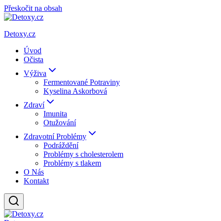
Přeskočit na obsah
Detoxy.cz
Úvod
Očista
Výživa
Fermentované Potraviny
Kyselina Askorbová
Zdraví
Imunita
Otužování
Zdravotní Problémy
Podráždění
Problémy s cholesterolem
Problémy s tlakem
O Nás
Kontakt