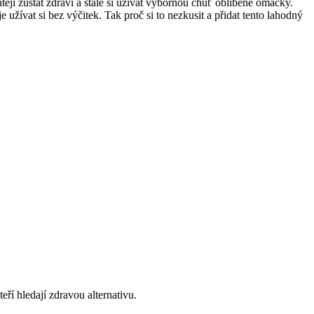
jí zůstat zdraví a stále si užívat výbornou chuť oblíbené omáčky.
ívat si bez výčitek. Tak proč si to nezkusit a přidat tento lahodný
eří hledají zdravou alternativu.