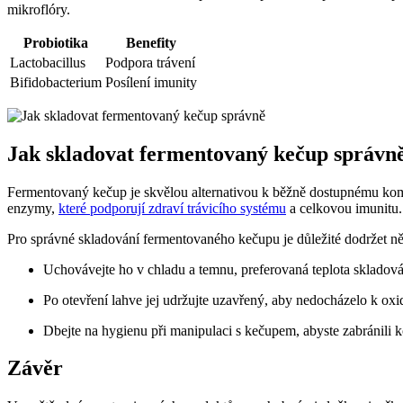
mikroflóry.
Probiotika
Benefity
Lactobacillus
Podpora trávení
Bifidobacterium
Posílení imunity
Jak skladovat fermentovaný kečup správn
Fermentovaný kečup je skvělou alternativou k běžně dostupnému kom
enzymy,
které podporují zdraví trávicího systému
a celkovou imunitu.
Pro správné skladování fermentovaného kečupu je důležité dodržet ně
Uchovávejte ho v chladu a temnu, preferovaná teplota skladová
Po otevření lahve jej udržujte uzavřený, aby nedocházelo k oxida
Dbejte na hygienu při manipulaci s kečupem, abyste zabránili 
Závěr