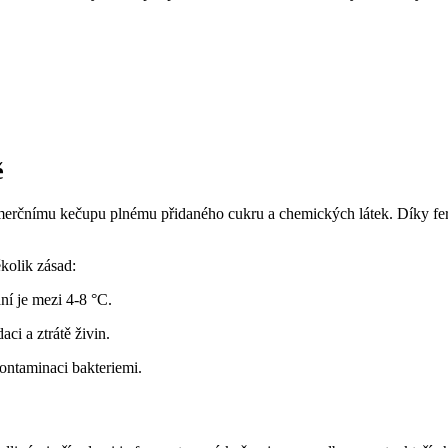
ě
erčnímu kečupu plnému přidaného cukru a chemických látek. Díky fer
kolik zásad:
ní je mezi 4-8 °C.
ci a ztrátě živin.
kontaminaci bakteriemi.