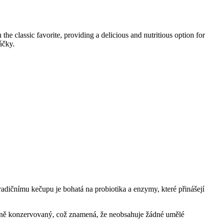
he classic favorite, providing a delicious and nutritious option for
áčky.
tradičnímu kečupu je bohatá na probiotika a enzymy, které přinášejí
eně konzervovaný, což znamená, že neobsahuje žádné umělé