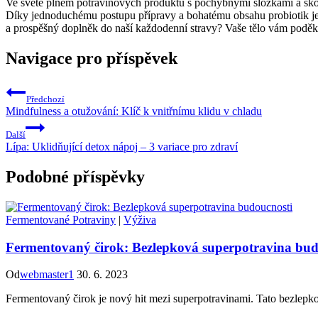
Ve světě plném potravinových produktů s pochybnými složkami a škodli
Díky jednoduchému postupu přípravy a bohatému obsahu probiotik je f
a prospěšný doplněk do naší každodenní stravy? Vaše tělo vám poděk
Navigace pro příspěvek
Předchozí
Mindfulness a otužování: Klíč k vnitřnímu klidu v chladu
Další
Lípa: Uklidňující detox nápoj – 3 variace pro zdraví
Podobné příspěvky
Fermentované Potraviny
|
Výživa
Fermentovaný čirok: Bezlepková superpotravina bud
Od
webmaster1
30. 6. 2023
Fermentovaný čirok je nový hit mezi superpotravinami. Tato bezlepková 