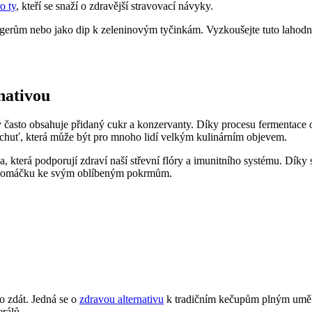
o ty
, kteří se snaží o zdravější stravovací návyky.
ům nebo jako dip k zeleninovým tyčinkám. Vyzkoušejte tuto lahodnou 
nativou
často obsahuje přidaný cukr a konzervanty. Díky procesu fermentace ob
chuť, která může být pro mnoho lidí velkým kulinárním objevem.
ka, která podporují zdraví naší střevní flóry a imunitního systému. Dí
dnou omáčku ke svým oblíbeným pokrmům.
 zdát. Jedná se o
zdravou alternativu
k tradičním kečupům plným umělý
erálů.