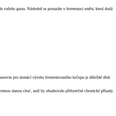
odle vašeho gusta. Následně se postaráte o fermentaci směsi, která dodá
surovin pro domácí výrobu fermentovaného kečupu je důležité dbát
á jemnou slanou chuť, aniž by obsahovalo přebytečné chemické přísady.