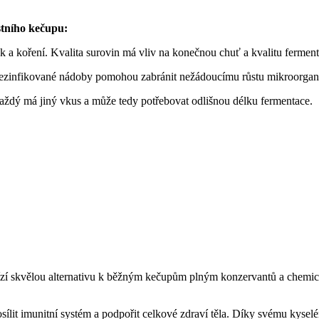
stního kečupu:
esnek a koření. Kvalita surovin má vliv na konečnou chuť a kvalitu ferm
a dezinfikované nádoby pomohou zabránit nežádoucímu růstu mikroorga
aždý má jiný vkus a může tedy potřebovat odlišnou délku fermentace.
bízí skvělou alternativu k běžným kečupům plným konzervantů a chemi
.
sílit imunitní systém a podpořit celkové zdraví těla. Díky svému ky