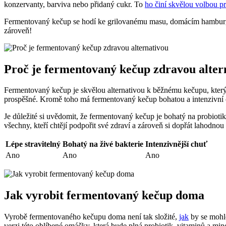
konzervanty, barviva nebo přidaný cukr. To
ho činí skvělou volbou pr
Fermentovaný kečup se hodí ke grilovanému masu, domácím hamburger
zároveň!
Proč je fermentovaný kečup zdravou alter
Fermentovaný kečup je skvělou alternativou k běžnému kečupu, který 
prospěšné. Kromě toho má fermentovaný kečup bohatou a intenzivní 
Je důležité si uvědomit, že fermentovaný kečup je bohatý na probioti
všechny, kteří chtějí podpořit své zdraví a zároveň si dopřát laho
Lépe stravitelný
Bohatý na živé bakterie
Intenzivnější chuť
Ano
Ano
Ano
Jak vyrobit fermentovaný kečup doma
Vyrobě fermentovaného kečupu doma není tak složité,
jak
by se mohlo
verzi této oblíbené omáčky, která bude plná probiotik, vitaminů a min