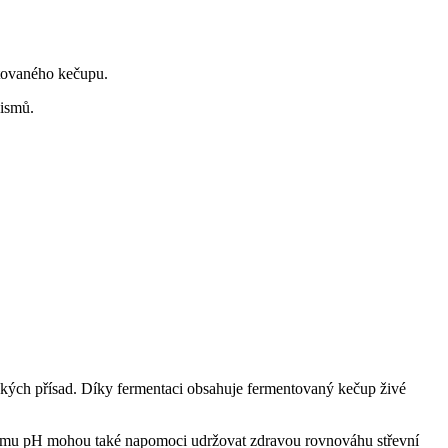
entovaného kečupu.
nismů.
ckých přísad. Díky fermentaci obsahuje fermentovaný kečup živé
selému pH mohou také napomoci udržovat zdravou rovnováhu střevní