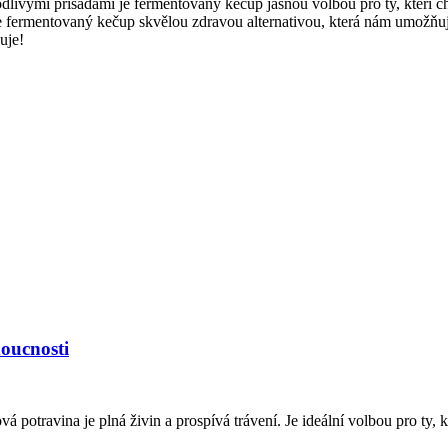
vými přísadami je fermentovaný kečup jasnou volbou pro ty, kteří chtě
ermentovaný kečup skvělou zdravou alternativou, která nám umožňuje už
uje!
oucnosti
potravina je plná živin a prospívá trávení. Je ideální volbou pro ty, kt