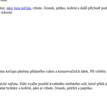
iny,
jako jsou rajčata
, cibule, česnek, jablko, koření a další příchutě p
 trávení.
mu kečupu plnému přidaného cukru a konzervačních látek. Při výběru 
nické rajčata. Dále zvažte použití kvalitního mořského soli, které přid
t bylinky a koření, jako je cibule, česnek, petržel a paprika.