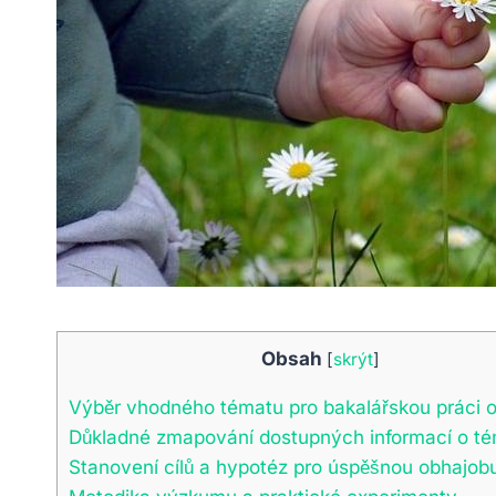
Obsah
[
skrýt
]
Výběr vhodného tématu pro bakalářskou práci o
Důkladné zmapování dostupných informací o t
Stanovení cílů a hypotéz pro úspěšnou obhajob