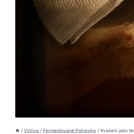
/
Výživa
/
Fermentované Potraviny
/
Kvašení jako t