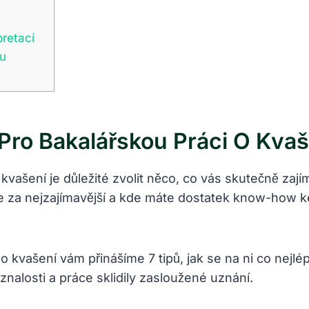
pretací
mu
ro Bakalářskou Práci O Kvaš
 kvašení je důležité zvolit něco, co vás skutečně zaj
te za nejzajímavější a kde máte dostatek know-how 
kvašení vám přinášíme 7 tipů, jak se na ni co nejlép
znalosti a práce sklidily zasloužené uznání.