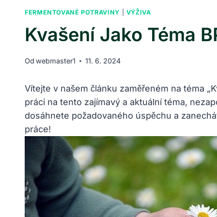
FERMENTOVANÉ POTRAVINY
|
VÝŽIVA
Kvašení Jako Téma B
Od
webmaster1
11. 6. 2024
Vítejte v našem článku zaměřeném na téma „Kv
práci na tento zajímavý a aktuální téma, neza
dosáhnete požadovaného úspěchu a zanecháte 
práce!