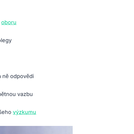
v
oboru
olegy
na ně odpovědi
zpětnou vazbu
ašeho
výzkumu