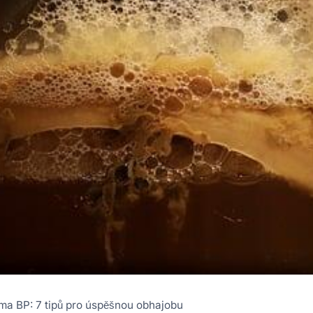
éma BP: 7 tipů pro úspěšnou obhajobu