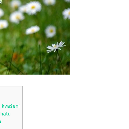
 kvašení
ématu
u