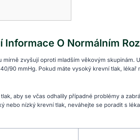
ní Informace O Normálním Ro
ku mírně zvyšují oproti mladším věkovým skupinám. 
 140/90 mmHg. Pokud máte vysoký krevní tlak, lékař
í tlak, aby se včas odhalily případné problémy a za
ý nebo nízký krevní tlak, neváhejte se poradit s lék