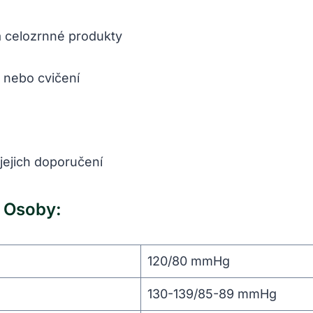
a celozrnné produkty
y nebo cvičení
 jejich doporučení
í Osoby:
120/80 mmHg
130-139/85-89 mmHg