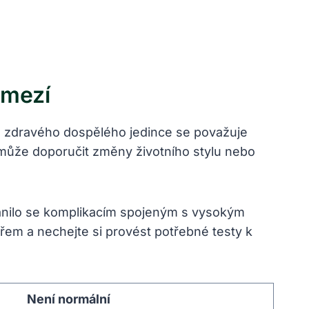
zmezí
U zdravého dospělého jedince se považuje
 může doporučit změny životního stylu nebo
bránilo se komplikacím spojeným s vysokým
ařem a nechejte si provést potřebné testy k
Není normální