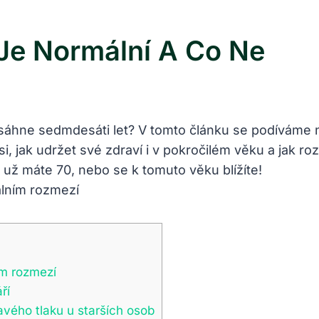
 Je Normální A Co Ne
osáhne sedmdesáti let? V tomto článku se podíváme na
si, jak udržet své zdraví i v pokročilém věku a jak r
 už máte 70, nebo se k tomuto věku blížíte!
ím rozmezí
ří
avého tlaku u starších osob