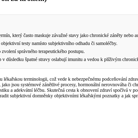
rmín, který často maskuje závažné stavy jako chronické záněty nebo a
 objektivní testy namísto subjektivního odhadu či samoléčby.
ro zvolení správného terapeutického postupu.
 v důsledku špatné stravy oslabují imunitu a vedou k plíživým chroni
 lékařskou terminologii, což vede k nebezpečnému podceňování zdravot
e, jako jsou systémové zánětlivé procesy, hormonální nerovnováha či ch
stiku a adekvátní léčbu. Skutečná cesta k obnovení zdraví spočívá v po
hradit subjektivní domněnky objektivními lékařskými poznatky a jak sp