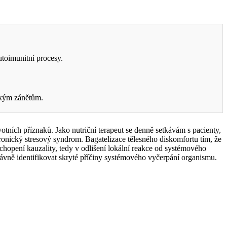
utoimunitní procesy.
ckým zánětům.
ních příznaků. Jako nutriční terapeut se denně setkávám s pacienty,
ronický stresový syndrom. Bagatelizace tělesného diskomfortu tím, že
chopení kauzality, tedy v odlišení lokální reakce od systémového
rávně identifikovat skryté příčiny systémového vyčerpání organismu.