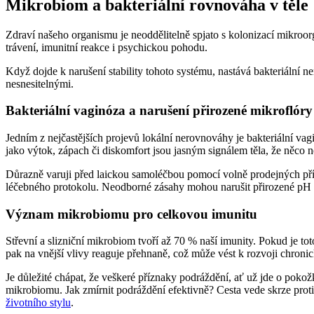
Mikrobiom a bakteriální rovnováha v těle
Zdraví našeho organismu je neoddělitelně spjato s kolonizací mikroorg
trávení, imunitní reakce i psychickou pohodu.
Když dojde k narušení stability tohoto systému, nastává bakteriální 
nesnesitelnými.
Bakteriální vaginóza a narušení přirozené mikroflóry
Jedním z nejčastějších projevů lokální nerovnováhy je bakteriální va
jako výtok, zápach či diskomfort jsou jasným signálem těla, že něco 
Důrazně varuji před laickou samoléčbou pomocí volně prodejných pří
léčebného protokolu. Neodborné zásahy mohou narušit přirozené pH a 
Význam mikrobiomu pro celkovou imunitu
Střevní a slizniční mikrobiom tvoří až 70 % naší imunity. Pokud je t
pak na vnější vlivy reaguje přehnaně, což může vést k rozvoji chroni
Je důležité chápat, že veškeré příznaky podráždění, ať už jde o pokož
mikrobiomu. Jak zmírnit podráždění efektivně? Cesta vede skrze proti
životního stylu
.