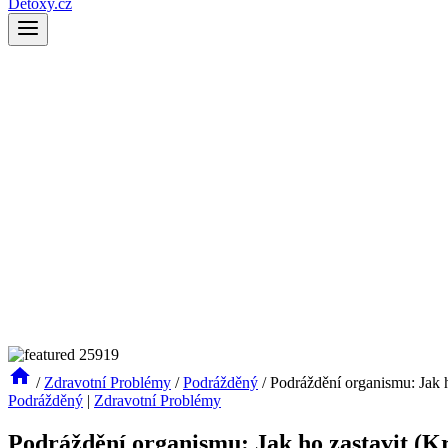
Detoxy.cz
/
Zdravotní Problémy
/
Podrážděný
/
Podráždění organismu: Jak 
Podrážděný
|
Zdravotní Problémy
Podráždění organismu: Jak ho zastavit (K