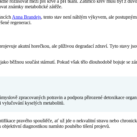
iktně rozlišovat mezi pH krve a pH tkání. Zatímco krev musí být z dův
vat známky metabolické zátěže.
áncích
Anna Brandejs
, tento stav není náhlým výkyvem, ale postupný
šené regeneraci.
eprojevuje akutní horečkou, ale plíživou degradací zdraví. Tyto stavy 
jako běžnou součást stárnutí. Pokud však tělo dlouhodobě bojuje se zán
růmyslově zpracovaných potravin a podpora přirozené detoxikace organ
i vylučování kyselých metabolitů.
ifikace pravého spouštěče, ať už jde o nekvalitní stravu nebo chronický 
 s objektivní diagnostikou namísto pouhého tišení projevů.