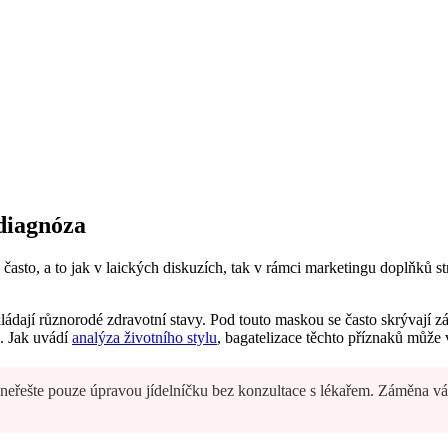
diagnóza
to, a to jak v laických diskuzích, tak v rámci marketingu doplňků stra
vkládají různorodé zdravotní stavy. Pod touto maskou se často skrývají 
. Jak uvádí
analýza životního stylu
, bagatelizace těchto příznaků může 
e neřešte pouze úpravou jídelníčku bez konzultace s lékařem. Záměna 