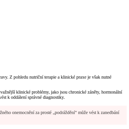
vy. Z pohledu nutriční terapie a klinické praxe je však nutné
závažnější klinické problémy, jako jsou chronické záněty, hormonální
vést k oddálení správné diagnostiky.
vážného onemocnění za prosté „podráždění“ může vést k zanedbání