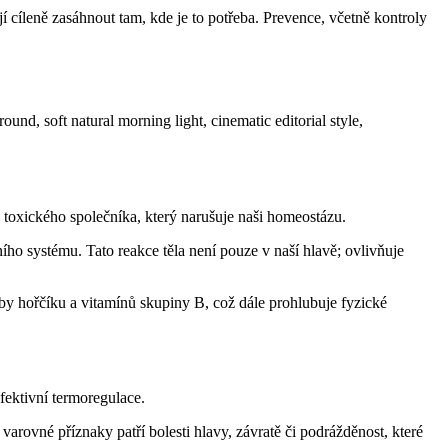
 cíleně zasáhnout tam, kde je to potřeba. Prevence, včetně kontroly
 toxického společníka, který narušuje naši homeostázu.
ho systému. Tato reakce těla není pouze v naší hlavě; ovlivňuje
by hořčíku a vitamínů skupiny B, což dále prohlubuje fyzické
fektivní termoregulace.
arovné příznaky patří bolesti hlavy, závratě či podrážděnost, které