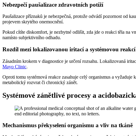
Nebezpečí paušalizace zdravotních potíží
Paušalizace příznaků je nebezpečná, protože odvádí pozornost od kauz
projevem skrytého onemocnění.
Pokud cítíte diskomfort, je nezbytné odlišit, zda jde o reakci těla na 
namísto subjektivního odhadu.
Rozdíl mezi lokalizovanou iritací a systémovou reakcí
Zásadním krokem v diagnostice je určení rozsahu. Lokalizovaná irita
Mayo Clinic
.
Oproti tomu systémová reakce zasahuje celý organismus a vyžaduje kom
metabolický rozvrat či chronický zánět.
Systémové zánětlivé procesy a acidobazic
Mechanismus překyselení organismu a vliv na tkáně