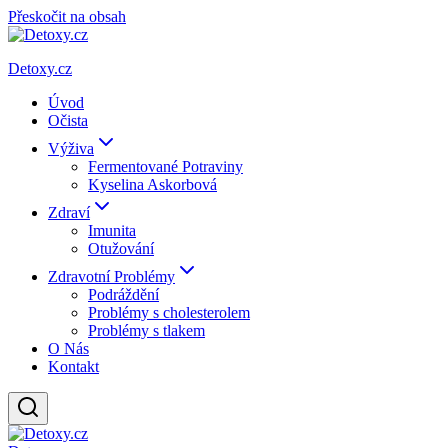
Přeskočit na obsah
Detoxy.cz
Úvod
Očista
Výživa
Fermentované Potraviny
Kyselina Askorbová
Zdraví
Imunita
Otužování
Zdravotní Problémy
Podráždění
Problémy s cholesterolem
Problémy s tlakem
O Nás
Kontakt