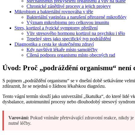
Mechanismus překyselení organismu a vliv na tkáně
Chronické zánětlivé procesy a jejich projevy
Mikrobiom a bakteriální rovnováha v těle
Bakteriální vaginóza a narušení přirozené mikroflóry
Význam mikrobiomu pro celkovou imunitu
Stres, kortizol a fyzické symptomy přetížení
Vliv stresového hormonu kortizol na psychiku i tělo
Tepelný stres jako specifický typ podráždění
Diagnostika a cesta ke skutečnému zdraví
Kdy navštívit lékaře místo samoléčby
Cílená podpora organismu místo obecných rad
Úvod: Proč „podráždění organismu“ není 
S pojmem „podráždění organismu“ se v dnešní době setkáváme velmi čas
zdůraznit, že se nejedná o žádnou lékařskou diagnózu.
Tento vágní termín slouží jako univerzální „škatulka“, do které lidé 
dysbalance, autoimunitní procesy nebo dlouhodobý stresový syndrom
Varování:
Pokud vnímáte přetrvávající zdravotní reakce, nikdy j
nutné léčby.