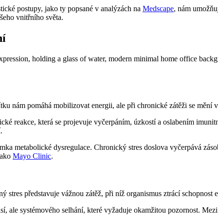
stické postupy, jako ty popsané v analýzách na
Medscape
, nám umožňují
šeho vnitřního světa.
ní
ku nám pomáhá mobilizovat energii, ale při chronické zátěži se mění v
ké reakce, která se projevuje vyčerpáním, úzkostí a oslabením imunitní
.
známka metabolické dysregulace. Chronický stres doslova vyčerpává záso
 jako
Mayo Clinic
.
stres představuje vážnou zátěž, při níž organismus ztrácí schopnost e
sí, ale systémového selhání, které vyžaduje okamžitou pozornost. Mezi v