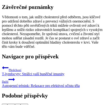
Závěrečné poznámky
Vědomosti o tom, jak snížit cholesterol před odběrem, jsou klíčové
pro udržení dobrého zdraví a prevenci vážných onemocnění. S
pomocí těchto pěti osvědčených triků můžete ovlivnit své zdraví k
lepšímu a snížit riziko zdravotních komplikací spojených s vysokým
cholesterol. Nezapomeňte, že správná strava, cvičení a životní styl
mohou udělat zásadní rozdíl. Je čas se postarat o své zdraví a začít
činit kroky k dosažení optimální hladiny cholesterolu v krvi. Vaše
tělo vám bude vděčné.
Navigace pro příspěvek
Předchozí
T-lymfocyty: Strážci vaší buněčné imunity
Další
Autogenní trénink: Relaxace pro efektivní očistu těla
Podobné příspěvky