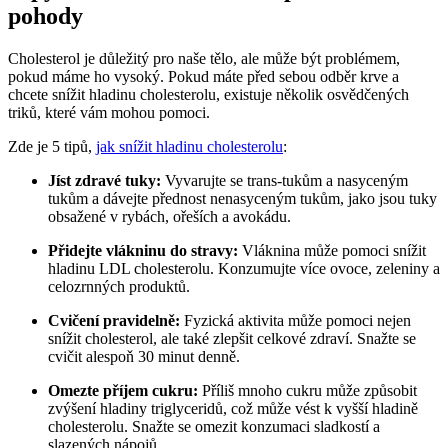
pohody
Cholesterol je důležitý pro naše tělo, ale může být problémem,
pokud máme ho vysoký. Pokud máte před sebou odběr krve a
chcete snížit hladinu cholesterolu, existuje několik osvědčených
triků, které vám mohou pomoci.
Zde je 5 tipů,
jak snížit hladinu cholesterolu
:
Jíst zdravé tuky:
Vyvarujte se trans-tukům a nasyceným
tukům a dávejte přednost nenasyceným tukům, jako jsou tuky
obsažené v rybách, ořeších a avokádu.
Přidejte vlákninu do stravy:
Vláknina může pomoci snížit
hladinu LDL cholesterolu. Konzumujte více ovoce, zeleniny a
celozrnných produktů.
Cvičení pravidelně:
Fyzická aktivita může pomoci nejen
snížit cholesterol, ale také zlepšit celkové zdraví. Snažte se
cvičit alespoň 30 minut denně.
Omezte příjem cukru:
Příliš mnoho cukru může způsobit
zvýšení hladiny triglyceridů, což může vést k vyšší hladině
cholesterolu. Snažte se omezit konzumaci sladkostí a
slazených nápojů.