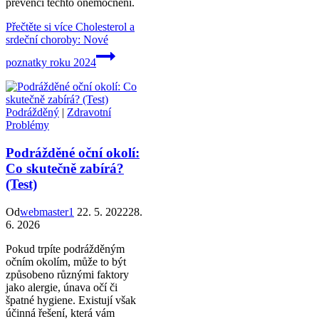
prevenci těchto onemocnění.
Přečtěte si více
Cholesterol a
srdeční choroby: Nové
poznatky roku 2024
Podrážděný
|
Zdravotní
Problémy
Podrážděné oční okolí:
Co skutečně zabírá?
(Test)
Od
webmaster1
22. 5. 2022
28.
6. 2026
Pokud trpíte podrážděným
očním okolím, může to být
způsobeno různými faktory
jako alergie, únava očí či
špatné hygiene. Existují však
účinná řešení, která vám