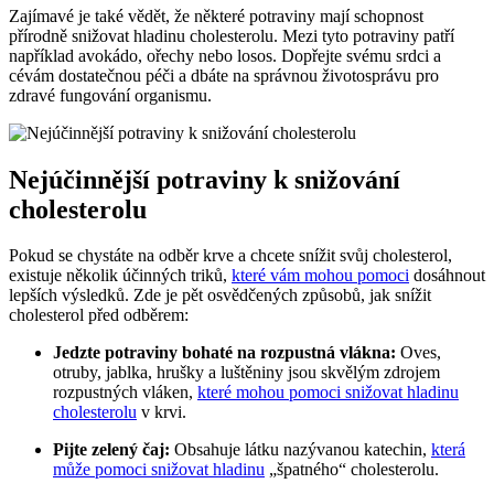
Zajímavé je také vědět, že některé potraviny mají schopnost
přírodně snižovat hladinu cholesterolu. Mezi tyto potraviny patří
například avokádo, ořechy nebo losos. Dopřejte svému srdci a
cévám dostatečnou péči a dbáte na správnou životosprávu pro
zdravé fungování organismu.
Nejúčinnější potraviny k snižování
cholesterolu
Pokud se chystáte na odběr krve a chcete snížit svůj cholesterol,
existuje několik účinných triků,
které vám mohou pomoci
dosáhnout
lepších výsledků. Zde je pět osvědčených způsobů, jak snížit
cholesterol před odběrem:
Jedzte potraviny bohaté na rozpustná vlákna:
Oves,
otruby, jablka, hrušky a luštěniny jsou skvělým zdrojem
rozpustných vláken,
které mohou pomoci snižovat hladinu
cholesterolu
v krvi.
Pijte zelený čaj:
Obsahuje látku nazývanou katechin,
která
může pomoci snižovat hladinu
„špatného“ cholesterolu.