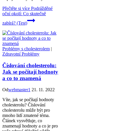
Přečtěte si více
Podrážděné
oční okolí: Co skutečně
zabírá? (Test)
Problémy s cholesterolem
|
Zdravotní Problémy
Číslování cholesterolu:
Jak se počítají hodnoty
a co to znamená
Od
webmaster1
21. 11. 2022
Víte, jak se počítají hodnoty
cholesterolu? Číslování
cholesterolu může být pro
mnoho lidí zmatené téma.
Článek vysvětluje, co
znamenají hodnoty a co je pro