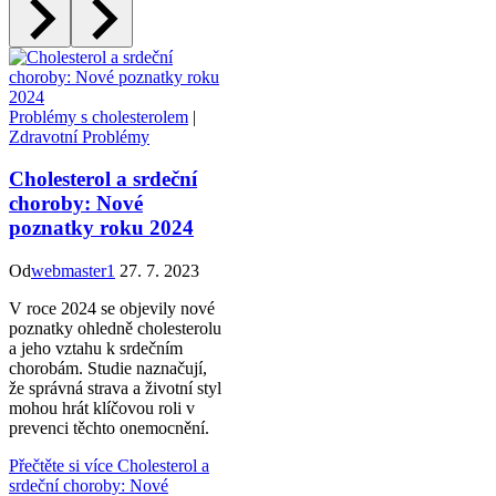
Problémy s cholesterolem
|
Zdravotní Problémy
Cholesterol a srdeční
choroby: Nové
poznatky roku 2024
Od
webmaster1
27. 7. 2023
V roce 2024 se objevily nové
poznatky ohledně cholesterolu
a jeho vztahu k srdečním
chorobám. Studie naznačují,
že správná strava a životní styl
mohou hrát klíčovou roli v
prevenci těchto onemocnění.
Přečtěte si více
Cholesterol a
srdeční choroby: Nové