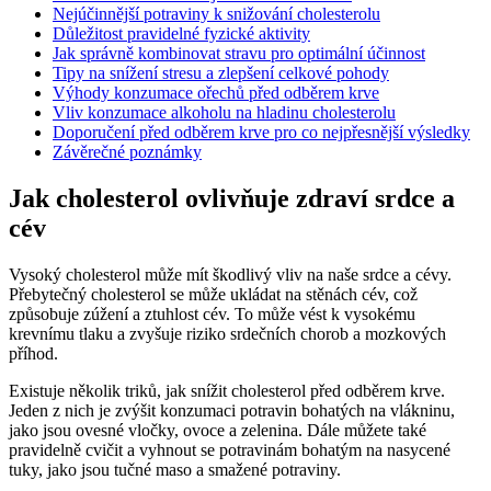
Nejúčinnější potraviny k snižování cholesterolu
Důležitost pravidelné fyzické aktivity
Jak správně kombinovat stravu pro optimální účinnost
Tipy na snížení stresu a zlepšení celkové pohody
Výhody konzumace ořechů před odběrem krve
Vliv konzumace alkoholu na hladinu cholesterolu
Doporučení před odběrem krve pro co nejpřesnější výsledky
Závěrečné poznámky
Jak cholesterol ovlivňuje zdraví srdce a
cév
Vysoký cholesterol může mít škodlivý vliv na naše srdce a cévy.
Přebytečný cholesterol se může ukládat na stěnách cév, což
způsobuje zúžení a ztuhlost cév. To může vést k vysokému
krevnímu tlaku a zvyšuje riziko srdečních chorob a mozkových
příhod.
Existuje několik triků, jak snížit cholesterol před odběrem krve.
Jeden z nich je zvýšit konzumaci potravin bohatých na vlákninu,
jako jsou ovesné vločky, ovoce a zelenina. Dále můžete také
pravidelně cvičit a vyhnout se potravinám bohatým na nasycené
tuky, jako jsou tučné maso a smažené potraviny.