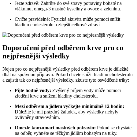
Jezte zdravě: Zahrňte do své stravy potraviny bohaté na
vlákninu, omega-3 mastné kyseliny a ovoce a zeleninu.
Cvičte pravidelně: Fyzická aktivita může pomoci snížit
hladinu cholesterolu a zlepšit celkové zdraví.
Doporučení před odběrem krve pro co
nejpřesnější výsledky
Nejen pro co nejpřesnější výsledky před odběrem krve je důležité
dbát na správnou přípravu. Pokud chcete snížit hladinu cholesterolu
a zajistit tak co nejpřesnější výsledky, zkuste tyto osvědčené triky:
Pijte hodně vody:
Zvýšený příjem vody může pomoci
zředění krve a snížení hladiny cholesterolu.
Mezi odběrem a jídlem vyčkejte minimálně 12 hodin:
Důležité je mít prázdný žaludek, aby výsledky nebyly
ovlivněny stravováním.
Omezte konzumaci mastných potravin:
Pokud se chystáte
na odběr, vyhněte se těžkým jídlům bohatým na tuky.