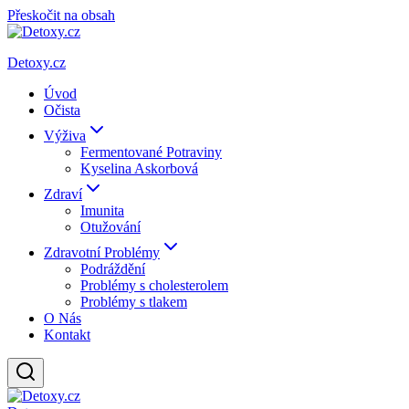
Přeskočit na obsah
Detoxy.cz
Úvod
Očista
Výživa
Fermentované Potraviny
Kyselina Askorbová
Zdraví
Imunita
Otužování
Zdravotní Problémy
Podráždění
Problémy s cholesterolem
Problémy s tlakem
O Nás
Kontakt