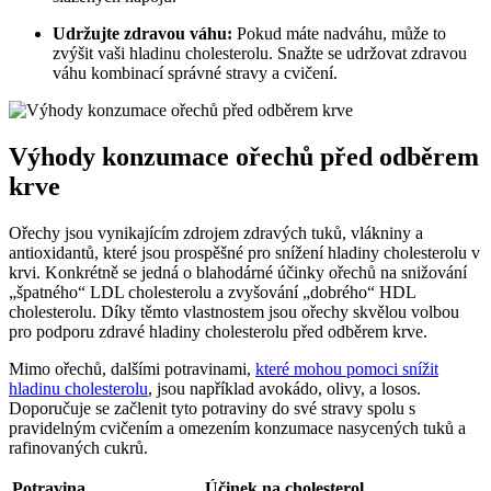
Udržujte zdravou váhu:
Pokud máte nadváhu, může to
zvýšit vaši hladinu cholesterolu. Snažte se udržovat zdravou
váhu kombinací správné stravy a cvičení.
Výhody konzumace ořechů před odběrem
krve
Ořechy jsou vynikajícím zdrojem zdravých tuků, vlákniny a
antioxidantů, které jsou prospěšné pro snížení hladiny cholesterolu v
krvi. Konkrétně se jedná o blahodárné účinky ořechů na snižování
„špatného“ LDL cholesterolu a zvyšování „dobrého“ HDL
cholesterolu. Díky těmto vlastnostem jsou ořechy skvělou volbou
pro podporu zdravé hladiny cholesterolu před odběrem krve.
Mimo ořechů, dalšími potravinami,
které mohou pomoci snížit
hladinu cholesterolu
, jsou například avokádo, olivy, a losos.
Doporučuje se začlenit tyto potraviny do své stravy spolu s
pravidelným cvičením a omezením konzumace nasycených tuků a
rafinovaných cukrů.
Potravina
Účinek na cholesterol