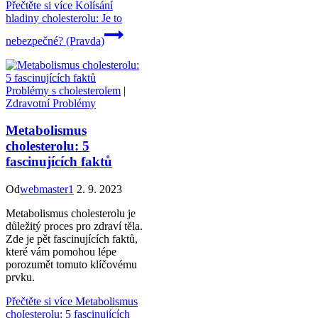
Přečtěte si více
Kolísání
hladiny cholesterolu: Je to
nebezpečné? (Pravda)
Problémy s cholesterolem
|
Zdravotní Problémy
Metabolismus
cholesterolu: 5
fascinujících faktů
Od
webmaster1
2. 9. 2023
Metabolismus cholesterolu je
důležitý proces pro zdraví těla.
Zde je pět fascinujících faktů,
které vám pomohou lépe
porozumět tomuto klíčovému
prvku.
Přečtěte si více
Metabolismus
cholesterolu: 5 fascinujících