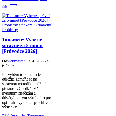
faktů
Problémy s tlakem
|
Zdravotní
Problémy
Tonometr: Vyberte
správně za 5 minut
[Průvodce 2026]
Od
webmaster1
3. 4. 2022
24.
6. 2026
Při výběru tonometru je
důležité zaměřit se na
správnou metodiku měření a
přesnost výsledků. Věřte
kvalitním značkám a
důvěryhodným výrobkům pro
optimální výkon a spolehlivé
výsledky.
Přečtěte si více
Tonometr: