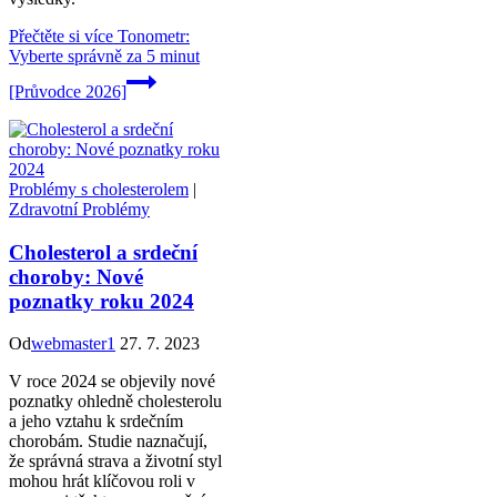
Přečtěte si více
Tonometr:
Vyberte správně za 5 minut
[Průvodce 2026]
Problémy s cholesterolem
|
Zdravotní Problémy
Cholesterol a srdeční
choroby: Nové
poznatky roku 2024
Od
webmaster1
27. 7. 2023
V roce 2024 se objevily nové
poznatky ohledně cholesterolu
a jeho vztahu k srdečním
chorobám. Studie naznačují,
že správná strava a životní styl
mohou hrát klíčovou roli v