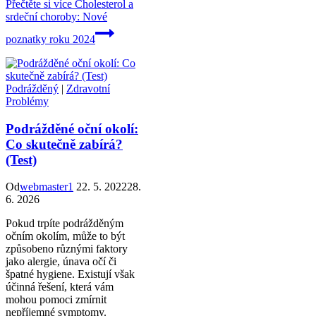
Přečtěte si více
Cholesterol a
srdeční choroby: Nové
poznatky roku 2024
Podrážděný
|
Zdravotní
Problémy
Podrážděné oční okolí:
Co skutečně zabírá?
(Test)
Od
webmaster1
22. 5. 2022
28.
6. 2026
Pokud trpíte podrážděným
očním okolím, může to být
způsobeno různými faktory
jako alergie, únava očí či
špatné hygiene. Existují však
účinná řešení, která vám
mohou pomoci zmírnit
nepříjemné symptomy.