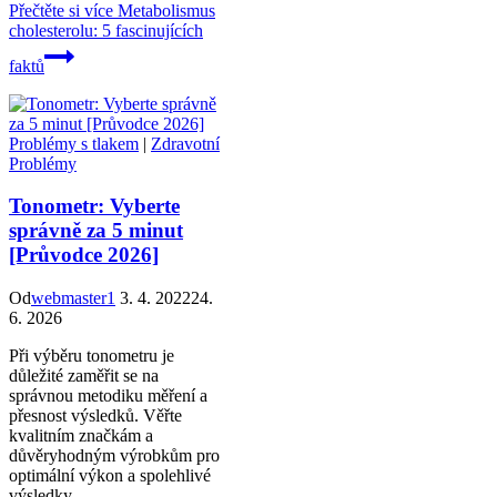
Přečtěte si více
Metabolismus
cholesterolu: 5 fascinujících
faktů
Problémy s tlakem
|
Zdravotní
Problémy
Tonometr: Vyberte
správně za 5 minut
[Průvodce 2026]
Od
webmaster1
3. 4. 2022
24.
6. 2026
Při výběru tonometru je
důležité zaměřit se na
správnou metodiku měření a
přesnost výsledků. Věřte
kvalitním značkám a
důvěryhodným výrobkům pro
optimální výkon a spolehlivé
výsledky.