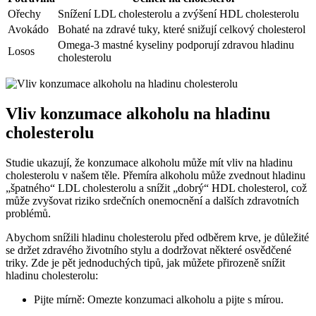
Ořechy
Snížení LDL cholesterolu a zvýšení HDL cholesterolu
Avokádo
Bohaté na zdravé tuky, které snižují celkový cholesterol
Omega-3 mastné kyseliny podporují zdravou hladinu
Losos
cholesterolu
Vliv konzumace alkoholu na hladinu
cholesterolu
Studie ukazují, že konzumace alkoholu může mít vliv na hladinu
cholesterolu v našem těle. Přemíra alkoholu může zvednout hladinu
„špatného“ LDL cholesterolu a snížit „dobrý“ HDL cholesterol, což
může zvyšovat riziko srdečních onemocnění a dalších zdravotních
problémů.
Abychom snížili hladinu cholesterolu před odběrem krve, je důležité
se držet zdravého životního stylu a dodržovat některé osvědčené
triky. Zde je pět jednoduchých tipů, jak můžete přirozeně snížit
hladinu cholesterolu:
Pijte mírně: Omezte konzumaci alkoholu a pijte s mírou.