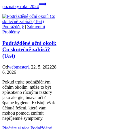
poznatky roku 2024
Podrážděný
|
Zdravotní
Problémy
Podrážděné oční okolí:
Co skutečně zabírá?
(Test)
Od
webmaster1
22. 5. 2022
28.
6. 2026
Pokud trpíte podrážděným
očním okolím, může to být
způsobeno různými faktory
jako alergie, únava očí či
špatné hygiene. Existují však
účinná řešení, která vám
mohou pomoci zmírnit
nepříjemné symptomy.
Přečtěte si více
Podrážděné