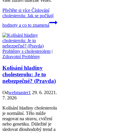
vaše zdraví důležité vědět.
Přečtěte si více
Číslování
cholesterolu: Jak se počítají
hodnoty a co to znamená
Problémy s cholesterolem
|
Zdravotní Problémy
Kolísání hladiny
cholesterolu: Je to
nebezpečné? (Pravda)
Od
webmaster1
29. 6. 2022
1.
7. 2026
Kolísání hladiny cholesterolu
je normální. Tělo může
reagovat na stravu, cvičení
nebo genetiku. Důležité je
sledovat dlouhodobý trend a