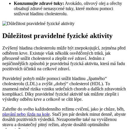
Konzumujte zdravé tuky:
Avokádo, olivový olej a ořechy
obsahují zdravé nenasycené tuky, které mohou pomoci
snižovat hladinu cholesterolu.
Důležitost pravidelné fyzické aktivity
Zvýšený hladina cholesterolu může být znepokojující, zejména před
odběrem krve. Existuje však několik osvědčených triků, jak
přirozeně snížit cholesterol a zlepšit své zdraví. Jedním z
nejúčinnějších způsobů je pravidelná fyzická aktivita, která má řadu
pozitivních účinků na celkové zdraví.
Pravidelný pohyb může pomoci snížit hladinu „špatného“
cholesterolu (LDL) a zvýšit „dobrý“ cholesterol (HDL). To
znamená méně rizika vzniku srdečních chorob a dalších zdravotních
komplikací. Díky pravidelné fyzické aktivitě tak můžete zlepšit i
výsledky odběru krve a celkově se cítit lépe.
Zahrňte do svého každodenního režimu cvičení, jako je chůze, běh,
plavání nebo jízda na kole
. Stačí jen pár desítek minut denně, abyste
dosáhli pozitivních výsledků. Nezapomeňte také na vyváženou
stravu a dostatečný pitný režim, abyste dosáhli optimálního