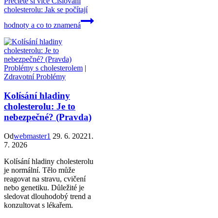
Přečtěte si více
Číslování
cholesterolu: Jak se počítají
hodnoty a co to znamená
Problémy s cholesterolem
|
Zdravotní Problémy
Kolísání hladiny
cholesterolu: Je to
nebezpečné? (Pravda)
Od
webmaster1
29. 6. 2022
1.
7. 2026
Kolísání hladiny cholesterolu
je normální. Tělo může
reagovat na stravu, cvičení
nebo genetiku. Důležité je
sledovat dlouhodobý trend a
konzultovat s lékařem.