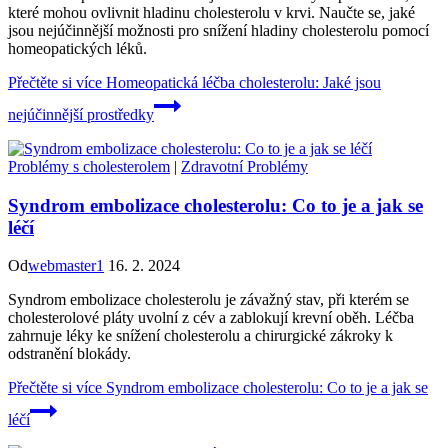
které mohou ovlivnit hladinu cholesterolu v krvi. Naučte se, jaké
jsou nejúčinnější možnosti pro snížení hladiny cholesterolu pomocí
homeopatických léků.
Přečtěte si více
Homeopatická léčba cholesterolu: Jaké jsou
nejúčinnější prostředky
Problémy s cholesterolem
|
Zdravotní Problémy
Syndrom embolizace cholesterolu: Co to je a jak se
léčí
Od
webmaster1
16. 2. 2024
Syndrom embolizace cholesterolu je závažný stav, při kterém se
cholesterolové pláty uvolní z cév a zablokují krevní oběh. Léčba
zahrnuje léky ke snížení cholesterolu a chirurgické zákroky k
odstranění blokády.
Přečtěte si více
Syndrom embolizace cholesterolu: Co to je a jak se
léčí