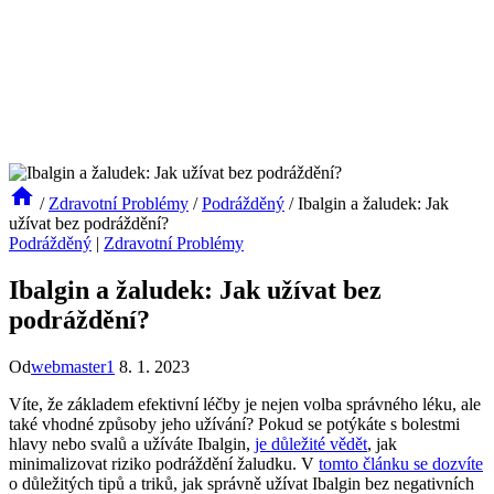
/
Zdravotní Problémy
/
Podrážděný
/
Ibalgin a žaludek: Jak
užívat bez podráždění?
Podrážděný
|
Zdravotní Problémy
Ibalgin a žaludek: Jak užívat bez
podráždění?
Od
webmaster1
8. 1. 2023
Víte, že základem efektivní léčby je nejen volba správného léku, ale
také vhodné způsoby jeho užívání? Pokud se potýkáte s bolestmi
hlavy nebo svalů a užíváte Ibalgin,
je důležité vědět
, jak
minimalizovat riziko podráždění žaludku. V
tomto článku se dozvíte
o důležitých tipů a triků, jak správně užívat Ibalgin bez negativních