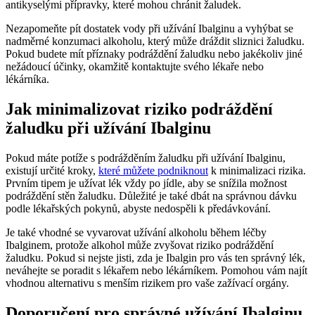
antikyselými přípravky, které mohou chránit žaludek.
Nezapomeňte pít dostatek vody při užívání Ibalginu a vyhýbat se
nadměrné konzumaci alkoholu, který může dráždit sliznici žaludku.
Pokud budete mít příznaky podráždění žaludku nebo jakékoliv jiné
nežádoucí účinky, okamžitě kontaktujte svého lékaře nebo
lékárníka.
Jak minimalizovat riziko podráždění
žaludku při užívání Ibalginu
Pokud máte potíže s podrážděním žaludku při užívání Ibalginu,
existují určité kroky,
které můžete podniknout
k minimalizaci rizika.
Prvním tipem je užívat lék vždy po jídle, aby se snížila možnost
podráždění stěn žaludku. Důležité je také dbát na správnou dávku
podle lékařských pokynů, abyste nedospěli k předávkování.
Je také vhodné se vyvarovat užívání alkoholu během léčby
Ibalginem, protože alkohol může zvyšovat riziko podráždění
žaludku. Pokud si nejste jisti, zda je Ibalgin pro vás ten správný lék,
neváhejte se poradit s lékařem nebo lékárníkem. Pomohou vám najít
vhodnou alternativu s menším rizikem pro vaše zažívací orgány.
Doporučení pro správné užívání Ibalginu