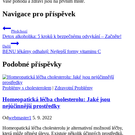
Vaše pohoda a zdraví jsou na prvním místě.
Navigace pro příspěvek
Předchozí
Detox alkoholika: 5 kroků k bezpečnému odvykání – Začněte!
Další
BENU lékárny odhalují: Nejlepší formy vitaminu C
Podobné příspěvky
Problémy s cholesterolem
|
Zdravotní Problémy
Homeopatická léčba cholesterolu: Jaké jsou
nejúčinnější prostředky
Od
webmaster1
5. 9. 2022
Homeopatická léčba cholesterolu je alternativní možností léčby,
která může přinést úlevu. Existuje několik účinných prostředků,