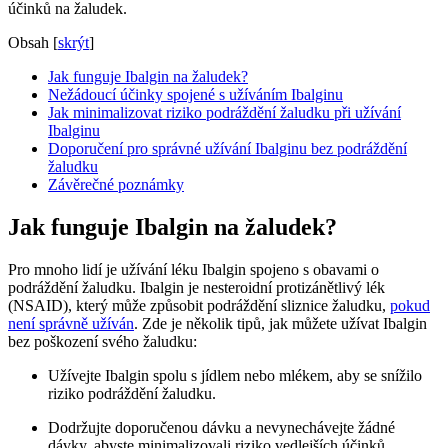
účinků na žaludek.
Obsah
[
skrýt
]
Jak funguje Ibalgin na žaludek?
Nežádoucí účinky spojené s užíváním Ibalginu
Jak minimalizovat riziko podráždění žaludku při užívání
Ibalginu
Doporučení pro správné užívání Ibalginu bez podráždění
žaludku
Závěrečné poznámky
Jak funguje Ibalgin na žaludek?
Pro mnoho lidí je užívání léku Ibalgin spojeno s obavami o
podráždění žaludku. Ibalgin je nesteroidní protizánětlivý lék
(NSAID), který může způsobit podráždění sliznice žaludku,
pokud
není správně užíván
. Zde je několik tipů, jak můžete užívat Ibalgin
bez poškození svého žaludku:
Užívejte Ibalgin spolu s jídlem nebo mlékem, aby se snížilo
riziko podráždění žaludku.
Dodržujte doporučenou dávku a nevynechávejte žádné
dávky, abyste minimalizovali riziko vedlejších účinků.