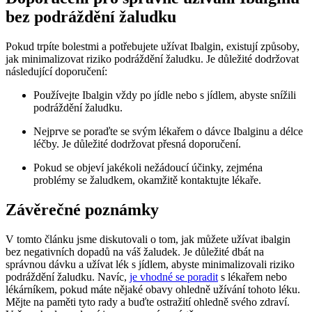
bez podráždění žaludku
Pokud trpíte bolestmi a potřebujete užívat Ibalgin, existují způsoby,
jak minimalizovat riziko podráždění žaludku. Je důležité dodržovat
následující doporučení:
Používejte Ibalgin vždy po jídle nebo s jídlem, abyste snížili
podráždění žaludku.
Nejprve se poraďte se svým lékařem o dávce Ibalginu a délce
léčby. Je důležité dodržovat přesná doporučení.
Pokud se objeví jakékoli nežádoucí účinky, zejména
problémy se žaludkem, okamžitě kontaktujte lékaře.
Závěrečné poznámky
V tomto článku jsme diskutovali o tom, jak můžete užívat ibalgin
bez negativních dopadů na váš žaludek. Je důležité dbát na
správnou dávku a užívat lék s jídlem, abyste minimalizovali riziko
podráždění žaludku. Navíc,
je vhodné se poradit
s lékařem nebo
lékárníkem, pokud máte nějaké obavy ohledně užívání tohoto léku.
Mějte na paměti tyto rady a buďte ostražití ohledně svého zdraví.