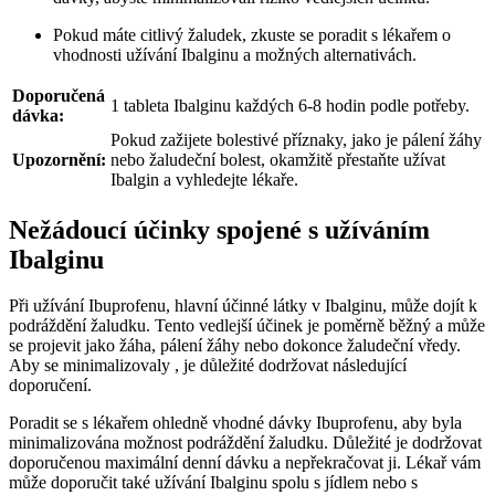
Pokud máte citlivý žaludek, zkuste se poradit s lékařem o
vhodnosti užívání Ibalginu a možných alternativách.
Doporučená
1 tableta Ibalginu každých 6-8 hodin podle potřeby.
dávka:
Pokud zažijete bolestivé příznaky, jako je pálení žáhy
Upozornění:
nebo žaludeční bolest, okamžitě přestaňte užívat
Ibalgin a vyhledejte lékaře.
Nežádoucí účinky spojené s užíváním
Ibalginu
Při užívání Ibuprofenu, hlavní účinné látky v Ibalginu, může dojít k
podráždění žaludku. Tento vedlejší účinek je poměrně běžný a může
se projevit jako žáha, pálení žáhy nebo dokonce žaludeční vředy.
Aby se minimalizovaly , je důležité dodržovat následující
doporučení.
Poradit se s lékařem ohledně vhodné dávky Ibuprofenu, aby byla
minimalizována možnost podráždění žaludku. Důležité je dodržovat
doporučenou maximální denní dávku a nepřekračovat ji. Lékař vám
může doporučit také užívání Ibalginu spolu s jídlem nebo s