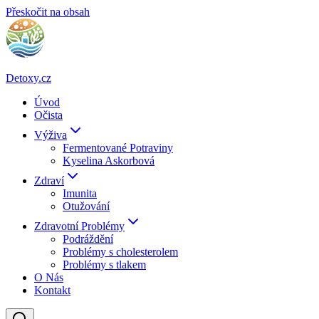
Přeskočit na obsah
Detoxy.cz
Úvod
Očista
Výživa
Fermentované Potraviny
Kyselina Askorbová
Zdraví
Imunita
Otužování
Zdravotní Problémy
Podráždění
Problémy s cholesterolem
Problémy s tlakem
O Nás
Kontakt