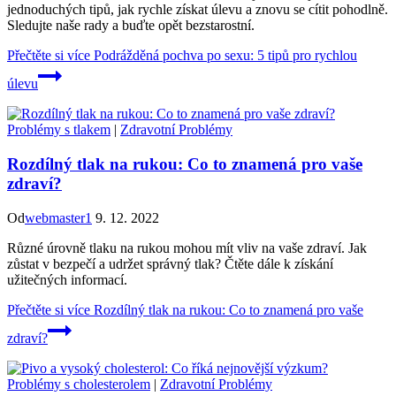
jednoduchých tipů, jak rychle získat úlevu a znovu se cítit pohodlně.
Sledujte naše rady a buďte opět bezstarostní.
Přečtěte si více
Podrážděná pochva po sexu: 5 tipů pro rychlou
úlevu
Problémy s tlakem
|
Zdravotní Problémy
Rozdílný tlak na rukou: Co to znamená pro vaše
zdraví?
Od
webmaster1
9. 12. 2022
Různé úrovně tlaku na rukou mohou mít vliv na vaše zdraví. Jak
zůstat v bezpečí a udržet správný tlak? Čtěte dále k získání
užitečných informací.
Přečtěte si více
Rozdílný tlak na rukou: Co to znamená pro vaše
zdraví?
Problémy s cholesterolem
|
Zdravotní Problémy