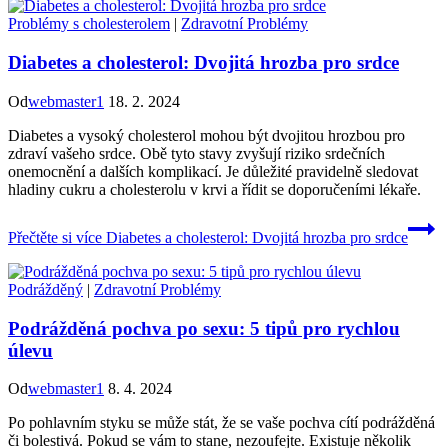
Problémy s cholesterolem
|
Zdravotní Problémy
Diabetes a cholesterol: Dvojitá hrozba pro srdce
Od
webmaster1
18. 2. 2024
Diabetes a vysoký cholesterol mohou být dvojitou hrozbou pro
zdraví vašeho srdce. Obě tyto stavy zvyšují riziko srdečních
onemocnění a dalších komplikací. Je důležité pravidelně sledovat
hladiny cukru a cholesterolu v krvi a řídit se doporučeními lékaře.
Přečtěte si více
Diabetes a cholesterol: Dvojitá hrozba pro srdce
Podrážděný
|
Zdravotní Problémy
Podrážděná pochva po sexu: 5 tipů pro rychlou
úlevu
Od
webmaster1
8. 4. 2024
Po pohlavním styku se může stát, že se vaše pochva cítí podrážděná
či bolestivá. Pokud se vám to stane, nezoufejte. Existuje několik