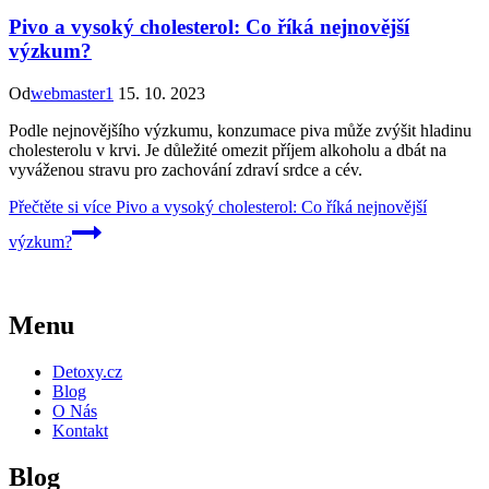
Pivo a vysoký cholesterol: Co říká nejnovější
výzkum?
Od
webmaster1
15. 10. 2023
Podle nejnovějšího výzkumu, konzumace piva může zvýšit hladinu
cholesterolu v krvi. Je důležité omezit příjem alkoholu a dbát na
vyváženou stravu pro zachování zdraví srdce a cév.
Přečtěte si více
Pivo a vysoký cholesterol: Co říká nejnovější
výzkum?
Menu
Detoxy.cz
Blog
O Nás
Kontakt
Blog